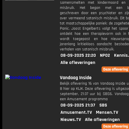
samensmelten met kindermoord en s
misbruik. Het begon met een bes
geschreven door een psychiater en zijn
over vermeend satanisch misbruik. Dit b
tot maatschappelijke paniek: de zogehet
Panic. Joost Engelberts volgt het spoor
ontdekt hoe een therapievorm ook in 
wordt toegepast en hoe nieuwspro
jarenlang kritiekloos aandacht bested
verhalen van satanisch misbruik.
08-09-2025 22:20
NPO2
Kennis
Alle afleveringen
Vandaag Inside
Bekijk aflevering 16 van Vandaag Inside u
8 hier op KIJK. Deze aflevering is uitgez
september, 21:37 uur bij SBS6. Vandaag 
een Amusement programma
08-09-2025 21:37
SBS
Amusement.TV
Mensen.TV
Nieuws.TV
Alle afleveringen