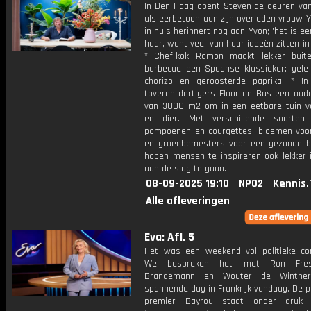
In Den Haag opent Steven de deuren van 
als eerbetoon aan zijn overleden vrouw Y
in huis herinnert nog aan Yvon; 'het is e
haar, want veel van haar ideeën zitten in 
* Chef-kok Ramon maakt lekker buit
barbecue een Spaanse klassieker: gele 
chorizo en geroosterde paprika. * I
toveren dertigers Floor en Bas een oude
van 3000 m2 om in een eetbare tuin 
en dier. Met verschillende soorten
pompoenen en courgettes, bloemen voor
en groenbemesters voor een gezonde 
hopen mensen te inspireren ook lekker i
aan de slag te gaan.
08-09-2025 19:10
NPO2
Kennis.
Alle afleveringen
Eva: Afl. 5
Het was een weekend vol politieke co
We bespreken het met Ron Fres
Brandemann en Wouter de Winthe
spannende dag in Frankrijk vandaag. De p
premier Bayrou staat onder druk