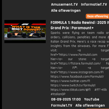
Amusement.TV
Informatief.TV
Alle afleveringen
FORMULA 1: Radio Rewind | 2025 I
Grand Prix | Paramount+
Sparks were flying on team radio a
orders, collisions, penalties and more 
Italian Grand Prix. Here's a race recap 
insights from the airwaves. For more F1
visit: <a target="_b
href="https://www.Formula1.com Vis
hier</a> our store: <a target=
href="https://f1store.formula1.com/ Fol
hier</a> F1®: <a target="_
href="https://www.instagram.com/F1
https://www.facebook.com/Formula1/
https://www.twitter.com/F1
https://www.twitch.tv/formula1
https://www.tiktok.com/@f1 #F1">Klik
#ItalianGP
08-09-2025 17:00
YouTube
Formule1.TV
Alle afleveringen