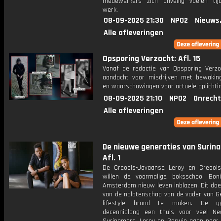
medewerkers zich onveilig voelen ti
werk.
08-09-2025 21:30
NPO2
Nieuws
Alle afleveringen
Opsporing Verzocht: Afl. 15
Vanaf de redactie van Opsporing Verzo
aandacht voor misdrijven met bewakin
en waarschuwingen voor actuele oplichti
08-09-2025 21:10
NPO2
Onrecht
Alle afleveringen
De nieuwe generaties van Surin
Afl. 1
De Creools-Javaanse Leroy en Creool
willen de voormalige boksschool Bo
Amsterdam nieuw leven inblazen. Dit doe
van de nalatenschap van de vader van G
lifestyle brand te maken. De 
decennialang een thuis voor veel Ne