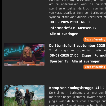
Surinamers. Leroy en Gerwin gaan naar
om te onderzoeken waar de bokssch
stond en ontdekken de kracht van famili
van verzetsstrijder Boni: een Surinaams
symbool staat voor vrijheid, veerkracht e
08-09-2025 21:10
NPO3
Informatief.TV
Mensen.TV
Alle afleveringen
De Stamtafel 8 september 2025
Van dit programma is geen informatie be
08-09-2025 21:00
Ziggo
Formul
Sporten.TV
Alle afleveringen
Kamp Van Koningsbrugge: Afl. 2
De training in Suriname start met een 
mars van negen kilometer, dwars door 
jungle waar de hitte voor sommige cur
veel wordt. Aangekomen op het basisk