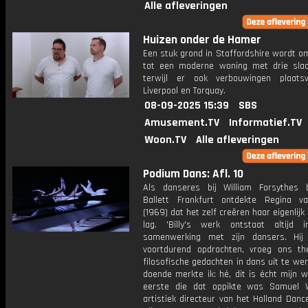
Alle afleveringen
Huizen onder de Hamer
Een stuk grond in Staffordshire wordt o
tot een moderne woning met drie sla
terwijl er ook verbouwingen plaats
Liverpool en Torquay.
08-09-2025 15:39
SBS
Amusement.TV
Informatief.TV
Woon.TV
Alle afleveringen
Podium Dans: Afl. 10
Als danseres bij William Forsythes
Ballett Frankfurt ontdekte Regina v
(1969) dat het zelf creëren haar eigenlijk
lag. 'Billy's werk ontstaat altijd
samenwerking met zijn dansers. Hij
voortdurend opdrachten, vroeg ons t
filosofische gedachten in dans uit te wer
doende merkte ik: hé, dit is écht mijn w
eerste die dat oppikte was Samuel 
artistiek directeur van het Holland Dance