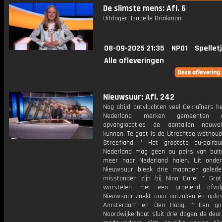
De slimste mens: Afl. 6
Uitdager: Isabelle Brinkman.
08-09-2025 21:35
NPO1
Spellet
Alle afleveringen
Nieuwsuur: Afl. 242
Nog altijd ontvluchten veel Oekraïners he
Nederland merken gemeenten
opvanglocaties de aantallen nauwel
kunnen. Te gast is de Utrechtse wethoud
Streefland. * Het grootste au-pairb
Nederland mag geen au pairs van bui
meer naar Nederland halen. Uit onde
Nieuwsuur bleek drie maanden geled
misstanden zijn bij Nina Care. * Gro
worstelen met een groeiend afvalp
Nieuwsuur zoekt naar oorzaken én oplos
Amsterdam en Den Haag. * Een gol
Noordwijkerhout sluit drie dagen de deu