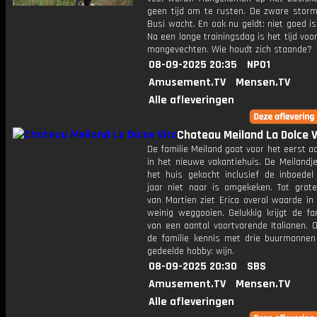
geen tijd om te rusten. De zware storm
Busi wacht. En ook nu geldt: niet goed i
Na een lange trainingsdag is het tijd voo
mangevechten. Wie houdt zich staande?
08-09-2025 20:35
NPO1
Amusement.TV
Mensen.TV
Alle afleveringen
Chateau Meiland La Dolce V
De familie Meiland gaat voor het eerst a
in het nieuwe vakantiehuis. De Meilandj
het huis gekocht inclusief de inboede
jaar niet naar is omgekeken. Tot grote
van Martien ziet Erica overal waarde in
weinig weggooien. Gelukkig krijgt de fa
van een aantal voortvarende Italianen. 
de familie kennis met drie buurmanne
gedeelde hobby: wijn.
08-09-2025 20:30
SBS
Amusement.TV
Mensen.TV
Alle afleveringen