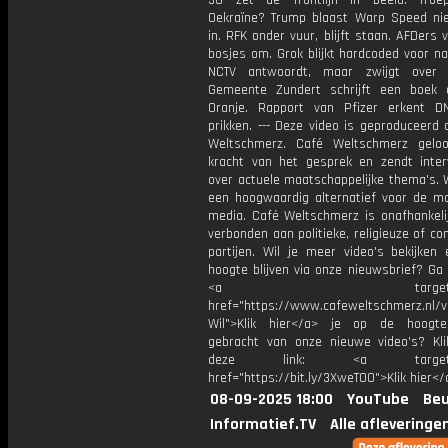
36 zet de frontlijn in beeld. Troe
Oekraïne? Trump blaast Warp Speed ni
in. RFK onder vuur, blijft staan. AFDers 
bosjes om. Grok blijkt hardcoded voor na
NCTV antwoordt, maar zwijgt over 
Gemeente Zundert schrijft een boek 
Oranje. Rapport van Pfizer erkent 
prikken. --- Deze video is geproduceerd
Weltschmerz. Café Weltschmerz gelo
kracht van het gesprek en zendt inter
over actuele maatschappelijke thema's. 
een hoogwaardig alternatief voor de m
media. Café Weltschmerz is onafhankelij
verbonden aan politieke, religieuze of c
partijen. Wil je meer video's bekijken
hoogte blijven via onze nieuwsbrief? Ga
<a target="_bl
href="https://www.cafeweltschmerz.nl/v
Wil">Klik hier</a> je op de hoogt
gebracht van onze nieuwe video's? Kl
deze link: <a target="_
href="https://bit.ly/3XweTO0">Klik hier</
08-09-2025 18:00
YouTube
Beu
Informatief.TV
Alle afleveringe