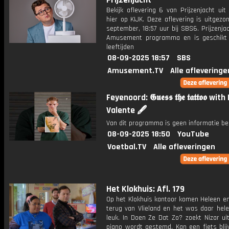
Prijzenjacht
Bekijk aflevering 6 van Prijzenjacht uit
hier op KIJK. Deze aflevering is uitgez
september, 18:57 uur bij SBS6. Prijzenja
Amusement programma en is geschikt 
leeftijden
08-09-2025 18:57
SBS
Amusement.TV
Alle afleveringe
Feyenoord: 𝕲𝖚𝖊𝖘𝖘 𝖙𝖍𝖊 𝖙𝖆𝖙𝖙𝖔𝖔 wi
Valente 🖋️
Van dit programma is geen informatie be
08-09-2025 18:50
YouTube
Voetbal.TV
Alle afleveringen
Het Klokhuis: Afl. 179
Op het Klokhuis kantoor komen Heleen en
terug van Vlieland en het was daar hele
leuk. In Doen Ze Dat Zo? zoekt Nizar ui
piano wordt gestemd. Kan een fiets blij