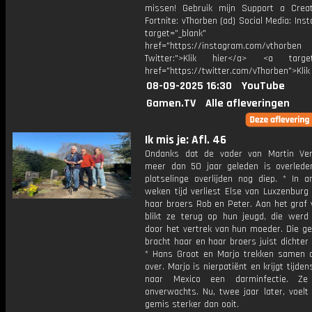
missen! Gebruik mijn Support a Crea
Fortnite: vThorben (ad) Social Media: Ins
target="_blank"
href="https://instagram.com/vthorben
Twitter:">Klik hier</a> <a target=
href="https://twitter.com/vThorben">Klik
08-09-2025 16:30
YouTube
Gamen.TV
Alle afleveringen
Ik mis je: Afl. 46
Ondanks dat de vader van Martin Ve
meer dan 50 jaar geleden is overleden,
plotselinge overlijden nog diep. * In a
weken tijd verliest Else van Luxzenburg
haar broers Rob en Peter. Aan het graf 
blikt ze terug op hun jeugd, die werd
door het vertrek van hun moeder. Die ge
bracht haar en haar broers juist dichter b
* Hans Groot en Marjo trekken samen 
over. Marjo is nierpatiënt en krijgt tijden
naar Mexico een darminfectie. Ze o
onverwachts. Nu, twee jaar later, voelt
gemis sterker dan ooit.