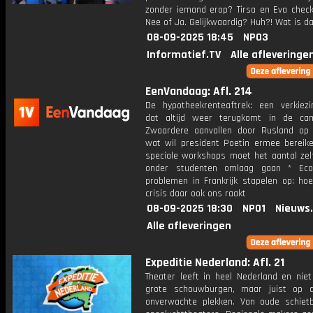
zonder iemand erop? Tirsa en Eva check
Nee of Ja. Gelijkwaardig? Huh?! Wat is d
08-09-2025 18:45
NPO3
Informatief.TV
Alle afleveringe
EenVandaag: Afl. 214
De hypotheekrenteaftrek: een verkiez
dat altijd weer terugkomt in de ca
Zwaardere aanvallen door Rusland op 
wat wil president Poetin ermee bereik
speciale workshops moet het aantal zel
onder studenten omlaag gaan * Eco
problemen in Frankrijk stapelen op: hoe
crisis daar ook ons raakt
08-09-2025 18:30
NPO1
Nieuws
Alle afleveringen
Expeditie Nederland: Afl. 21
Theater leeft in heel Nederland en niet
grote schouwburgen, maar juist op 
onverwachte plekken. Van oude schiet