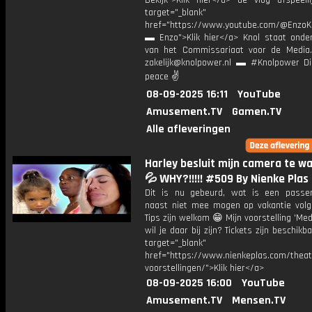
Bekijk">Klik hier</a> de vlog afspeelli
target="_blank"
href="https://www.youtube.com/@EnzoKn
▬ Enzo">Klik hier</a> Knol staat onder
van het Commissariaat voor de Media.
zakelijk@knolpower.nl ▬ #Knolpower Di
peace ✌
08-09-2025 16:11
YouTube
Amusement.TV
Gamen.TV
Alle afleveringen
Harley besluit mijn camera te w
💦 WHY?!!!!! #509 By Nienke Plas
Dit is nu gebeurd, wat is een passe
naast niet mee mogen op vakantie volg
Tips zijn welkom 😁 Mijn voorstelling 'Mede
wil je daar bij zijn? Tickets zijn beschikb
target="_blank"
href="https://www.nienkeplas.com/theat
voorstellingen/">Klik hier</a>
08-09-2025 16:00
YouTube
Amusement.TV
Mensen.TV