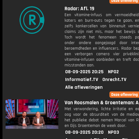
Radar: Afl. 19
Een vitamine-infuus om vermoeidheid,
katers en burn-outs tegen te gaan, e
zelfs kankercellen van binnenuit vernie
claims zijn niet mis, maar het bewijs o
Toch wordt het fenomeen steeds pop
onder andere aangejaagd door inter
beroemdheden en influencers. Radar be
een verborgen camera vier privéklin
vitamine-infusen aanbieden en treft daa
misstanden aan.
08-09-2025 20:25
NPO2
Informatief.TV
Onrecht.TV
Alle afleveringen
Van Roosmalen & Groenteman: Af
Met verwondering, lichte irritatie en e
oog voor de absurditeit van de media
het publieke debat nemen Marcel van 
en Gijs Groenteman de week door.
08-09-2025 20:20
NPO3