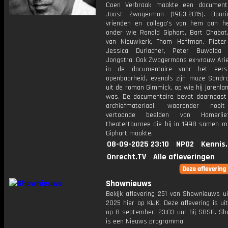
Coen Verbraak maakte een documenta
Joost Zwagerman (1963-2015). Daar
vrienden en collega's van hem aan h
onder wie Ronald Giphart, Bart Chabot,
van Nieuwkerk, Thom Hoffman, Piete
Jessica Durlacher, Peter Buwalda
Jongstra. Ook Zwagermans ex-vrouw Ariel
in de documentaire voor het eer
openbaarheid, evenals zijn muze Sand
uit de roman Gimmick, op wie hij jarenlan
was. De documentaire bevat daarnaast 
archiefmateriaal, waaronder nooi
vertoonde beelden van Hamerlie
theatertournee die hij in 1998 samen m
Giphart maakte.
08-09-2025 23:10
NPO2
Kennis
Onrecht.TV
Alle afleveringen
Shownieuws
Bekijk aflevering 251 van Shownieuws ui
2025 hier op KIJK. Deze aflevering is u
op 8 september, 23:03 uur bij SBS6. S
is een Nieuws programma