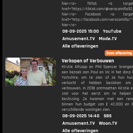
hier</a> TikTok <a target="
href="https://tiktok.com/@veracamilla9
hier</a> Facebook <a target="
href="http://facebook.com/veracamilla/">
hier</a>
08-09-2025 15:00
YouTube
Amusement.TV
Mode.TV
Alle afleveringen
Verkopen of Verbouwen
Kirstie Allsopp en Phil Spencer brenge
een bezoek aan Paul en Vic in het dorp C
Yorkshire, om te zien of ze hun hu
verkocht of hebben besloten om
verbouwen. In 2018 ontmoetten Kirstie e
stel voor het eerst om te helpen 
beslissing. Ze kwamen met een reno
binnen hun budget van £ 42.000 en l
verschillende woningen zien.
08-09-2025 14:40
SBS
Amusement.TV
Woon.TV
Alle afleveringen