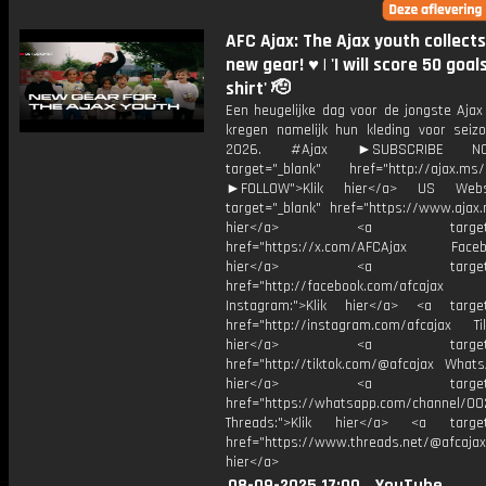
AFC Ajax: The Ajax youth collects
new gear! ♥️ | 'I will score 50 goals
shirt' 🫡
Een heugelijke dag voor de jongste Ajax 
kregen namelijk hun kleding voor seiz
2026. #Ajax ►SUBSCRIBE 
target="_blank" href="http://ajax.ms/
►FOLLOW">Klik hier</a> US Webs
target="_blank" href="https://www.ajax.n
hier</a> <a target="_
href="https://x.com/AFCAjax Facebo
hier</a> <a target="_
href="http://facebook.com/afcajax
Instagram:">Klik hier</a> <a target
href="http://instagram.com/afcajax TikT
hier</a> <a target="_
href="http://tiktok.com/@afcajax WhatsA
hier</a> <a target="_
href="https://whatsapp.com/channel/
Threads:">Klik hier</a> <a target=
href="https://www.threads.net/@afcajax
hier</a>
08-09-2025 17:00
YouTube