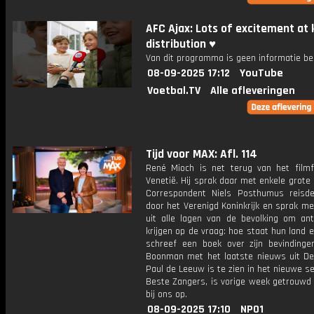
AFC Ajax: Lots of excitement at 
distribution ♥️
Van dit programma is geen informatie be
08-09-2025 17:12
YouTube
Voetbal.TV
Alle afleveringen
Tijd voor MAX: Afl. 114
René Mioch is net terug van het filmfe
Venetië. Hij sprak daar met enkele grote 
Correspondent Niels Posthumus reisde
door het Verenigd Koninkrijk en sprak m
uit alle lagen van de bevolking om an
krijgen op de vraag: hoe staat hun land e
schreef een boek over zijn bevindinge
Boonman met het laatste nieuws uit De
Paul de Leeuw is te zien in het nieuwe s
Beste Zangers, is vorige week getrouwd 
bij ons op.
08-09-2025 17:10
NPO1