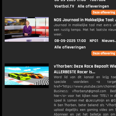
Voetbal.TV
Alle afleveringen
NOS Journaal in Makkelijke Taal: 
Journaal in makkelijke taal met extra ui
een rustig tempo. Met het laatste nieu
weer.
08-09-2025 17:00
NPO1
Nieuws
Alle afleveringen
vThorben: Deze Race Bepaalt Wi
ALLERBESTE Racer Is…
Word lid van dit kanaal en krijg to
speciale voordelen: <a target=
href="https://www.youtube.com/channel
Business: vThorbenyt@gmail.com Beda
hier</a> voor het kijken naar 'TITEL'! In 
speel ik samen met @JessyKnijn en @Sa
Ik ben Thorben, beter bekend als "vThor
upload dagelijks een gaming video om 1
Abonneer en zet het belletje aan om