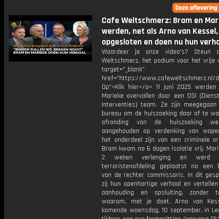
Cafe Weltschmerz: Bram en Mar
werden, net als Arno van Kessel,
opgesloten en doen nu hun verh
Waardeer je onze video's? Steun 
Weltschmerz, het podium voor het vrije 
target="_blank"
href="https://www.cafeweltschmerz.nl/
Op">Klik hier</a> 11 juni 2025 werde
Marieke overvallen door een DSI (Dienst
Interventies) team. Ze zijn meegegaan
bureau om de huiszoeking daar af te wa
afronding van de huiszoeking w
aangehouden op verdenking van wape
het onderdeel zijn van een criminele or
Bram kwam na 6 dagen isolatie vrij. Mar
2 weken verlenging en werd
terroristenafdeling geplaatst na een b
van de rechter commissaris. In dit gesp
zij hun openhartige verhaal en vertelle
aanhouding en opsluiting, zonder 
waarom, met je doet. Arno van Kess
komende woensdag, 10 september, in L