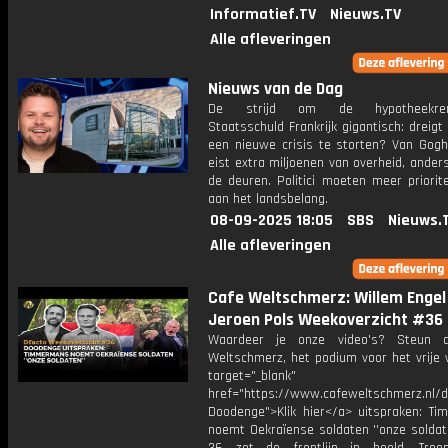
Informatief.TV
Nieuws.TV
Alle afleveringen
Nieuws van de Dag
De strijd om de hypotheekrente
Staatsschuld Frankrijk gigantisch: dreigt
een nieuwe crisis te storten? Van Go
eist extra miljoenen van overheid, anders
de deuren. Politici moeten meer priorite
aan het landsbelang.
08-09-2025 18:05
SBS
Nieuws.
Alle afleveringen
Cafe Weltschmerz: Willem Engel
Jeroen Pols Weekoverzicht #36
Waardeer je onze video's? Steun 
Weltschmerz, het podium voor het vrije 
target="_blank"
href="https://www.cafeweltschmerz.nl/
Doodenge">Klik hier</a> uitspraken: T
noemt Oekraïense soldaten ''onze soldat