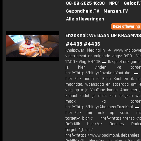
08-09-2025 16:30
NPO1
Geloof.
Gezondheid.TV
Mensen.TV
Alle afleveringen
EnzoKnol: WE GAAN OP KRAAMVISI
#4405 #4406
Knolpower kledinglijn ➜ www.knolpowe
video bevat de volgende vlogs: 0:00 - V
12:00 - Vlog #4406 ▬ Ik speel ook games
je hier vinden: <a target="
href="http://bit.ly/EnzoKnolYoutube ▬ M
hier</a> naam is Enzo Knol en ik up
maandag, woensdag en zaterdag om 4
vlog op mijn YouTube kanaal Abonneer j
kanaal zodat je alles kan bekijken w
maak: <a target="_b
href="http://bit.ly/AbonneerEnzoKnol ▬ 
hier</a> mij ook op social me
target="_blank" href="https://enzo.kno
De">Klik hier</a> Bennies Podc
target="_blank"
href="https://www.podimo.nl/debennies