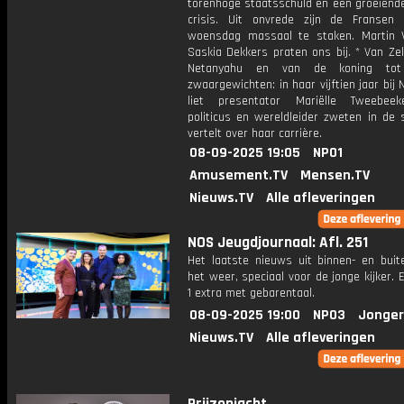
torenhoge staatsschuld en een groeiende
crisis. Uit onvrede zijn de Fransen
woensdag massaal te staken. Martin 
Saskia Dekkers praten ons bij. * Van Ze
Netanyahu en van de koning tot
zwaargewichten: in haar vijftien jaar bij
liet presentator Mariëlle Tweebee
politicus en wereldleider zweten in de 
vertelt over haar carrière.
08-09-2025 19:05
NPO1
Amusement.TV
Mensen.TV
Nieuws.TV
Alle afleveringen
NOS Jeugdjournaal: Afl. 251
Het laatste nieuws uit binnen- en buit
het weer, speciaal voor de jonge kijker.
1 extra met gebarentaal.
08-09-2025 19:00
NPO3
Jonger
Nieuws.TV
Alle afleveringen