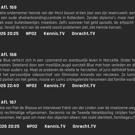
 Afl. 169
ieke ondernemer Hennie van der Most bouwt al tien jaar aan zijn levenswerk: e
 een oude afvalverbrandingscentrale in Rotterdam. Zonder diploma's maar met 
ek waar buitenbeentjes meedoen. Zelfs wanneer het geld opraakt, de erfpacht af
. Terwijl de rest van de wereld vooral problemen ziet, ziet Hennie kansen.
026 20:25
NPO2
Kennis.TV
Onrecht.TV
 Afl. 168
e Blue verliest zich in een spannend en avontuurlijk leven in Marseille. Onder ha
roeien. Getekend door een moeilijke jeugd worstelt Blue met haar verleden en dr
t haar ouders op. Moet ze proberen de relatie te herstellen, of juist definitief 
t het persoonlijke videoarchief van filmmaker Amanda van Hesteren. Zo komen
d portret van het gekke, mooie en soms ontregelende fenomeen dat familie wor
026 22:40
NPO2
Kennis.TV
Onrecht.TV
Afl. 167
re van Piet de Blaauw en interviewer Frénk van der Linden over de moeizame weg
 bij rechtmatige erfgenamen. Decennia na de Tweede Wereldoorlog strijden fa
enomen. Het gaat om meer dan objecten alleen: het raakt identiteit, familiegesch
026 20:25
NPO2
Kennis.TV
Onrecht.TV