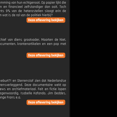
mming van hun echtgenoot. Op papier lijkt die
 en financieel zelfstandiger dan ooit. Toch
hts 9% van de heterostellen slaagt erin de
wat is de rol van de politiek hierbij?
ief van diens grootvader, Maarten de Niet,
 documenten, krantenartikelen en een pop met
skeburt?! en Sterrenstof zien dat Nederlandse
grensverleggend. Deze documentaire wekt op
ws en archiefmateriaal. Feit en fictie lopen
egenwoordig, Isabelle Kafando, Jim Deddes,
ange Frans e.a.