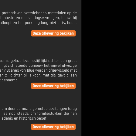
en pretpark van tweedehands materialen op de
fantasie en doorzettingsvermogen, bouwt hij
loopt en het park nog lang niet af is, houdt
ar zorgeloze levensstijl lijkt echter een groot
ingt zich steeds opnieuw het vrijwel afwezige
breken? Scènes van Blue worden afgewisseld met
 zij dichter bij elkaar, met als gevolg een
dt genoemd.
 om door de nazi's geroofde bezittingen terug
milies nog steeds om familiestukken die hen
iedenis en historisch besef.