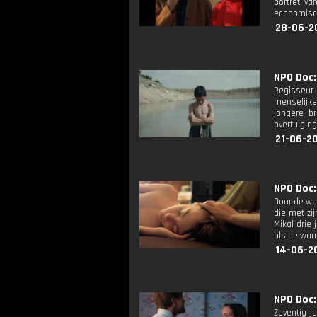
portret va
economisch
28-06-2
NPO Doc: 
Regisseur 
menselijke 
jongere b
overtuiging
21-06-2
NPO Doc:
Door de won
die met zi
Mikal drie
als de warm
14-06-2
NPO Doc:
Zeventig 