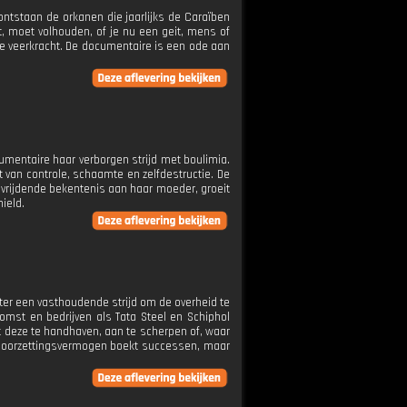
ontstaan de orkanen die jaarlijks de Caraïben
ft, moet volhouden, of je nu een geit, mens of
e veerkracht. De documentaire is een ode aan
cumentaire haar verborgen strijd met boulimia.
t van controle, schaamte en zelfdestructie. De
evrijdende bekentenis aan haar moeder, groeit
hield.
hter een vasthoudende strijd om de overheid te
omst en bedrijven als Tata Steel en Schiphol
 deze te handhaven, aan te scherpen of, waar
n doorzettingsvermogen boekt successen, maar