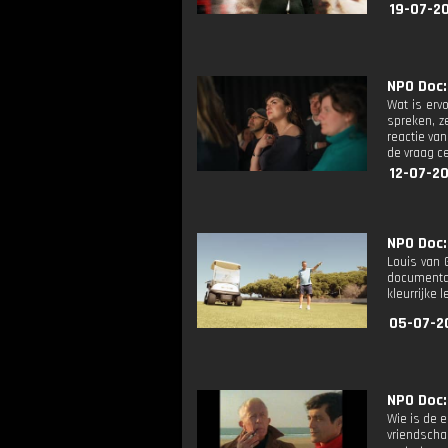
19-07-2
NPO Doc:
Wat is erv
spreken, z
reactie van
de vraag ce
12-07-2
NPO Doc:
Louis van 
documentai
kleurrijke l
05-07-2
NPO Doc: 
Wie is de 
vriendscha