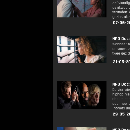
zelfstandi
gelijkwaar
verandert 
gezinstaken
07-06-2
NPO Doc: 
Wanneer re
ontvouwt z
twee gezic
31-05-2
NPO Doc: 
De vier vr
hiphop nie
absurdisti
daarmee op
Thomas Dud
29-05-2