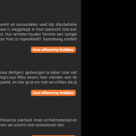
reld vol vooroordelen voelt dat allesbehalve
 haar is weggelegd. In haar zoektocht naar een
omst. Hun verhalen houden Tammie een spiegel
voor haar zo ingewikkeld? Gaandeweg ontdekt
groep dertigers gedwongen te kijken naar wat
regisseur Milou Gevers haar vrienden voor de
speeld, en hoe ga je om met verschillen die je
frikaanse overheid. Uniek archiefmateriaal en
eis van activist naar revolutionair zien.