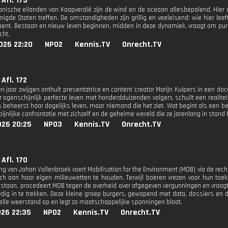
Afl. 173
anische eilanden van Kaapverdië zijn de wind en de oceaan allesbepalend. Hier 
nigde Staten treffen. De omstandigheden zijn grillig en veeleisend: wie hier lee
bent. Bestaan en nieuw leven beginnen, midden in deze dynamiek, vraagt om pur
cht.
026 22:20
NPO2
Kennis.TV
Onrecht.TV
Afl. 172
en jaar zwijgen onthult presentatrice en content creator Marijn Kuipers in een do
r ogenschijnlijk perfecte leven met honderdduizenden volgers schuilt een realitei
s beheerst haar dagelijks leven, maar niemand die het ziet. Wat begint als een b
 pijnlijke confrontatie met zichzelf en de geheime wereld die ze jarenlang in stand 
026 20:25
NPO3
Kennis.TV
Onrecht.TV
Afl. 170
ing van Johan Vollenbroek voert Mobilisation for the Environment (MOB) via de rec
ch aan haar eigen milieuwetten te houden. Terwijl boeren vrezen voor hun toek
 staan, procedeert MOB tegen de overheid over afgegeven vergunningen en vraagt
ledig in te trekken. Deze kleine groep burgers, gewapend met data, dossiers e
felle weerstand op en legt zo maatschappelijke spanningen bloot.
026 22:35
NPO2
Kennis.TV
Onrecht.TV