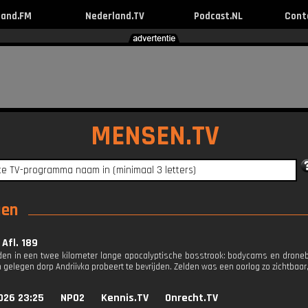
land.FM
Nederland.TV
Podcast.NL
Cont
MENSEN.TV
gen
 Afl. 189
en in een twee kilometer lange apocalyptische bosstrook: bodycams en drone
 gelegen dorp Andriivka probeert te bevrijden. Zelden was een oorlog zo zichtbaar
026 23:25
NPO2
Kennis.TV
Onrecht.TV