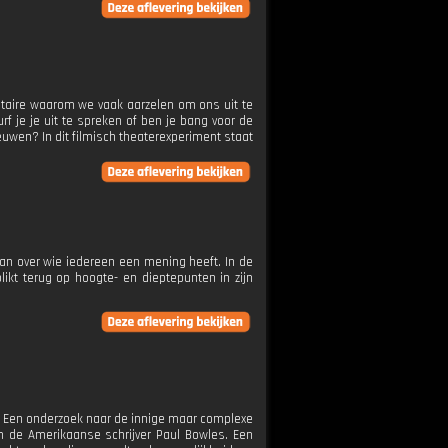
ntaire waarom we vaak aarzelen om ons uit te
 je je uit te spreken of ben je bang voor de
euwen? In dit filmisch theaterexperiment staat
man over wie iedereen een mening heeft. In de
ikt terug op hoogte- en dieptepunten in zijn
r? Een onderzoek naar de innige maar complexe
 de Amerikaanse schrijver Paul Bowles. Een