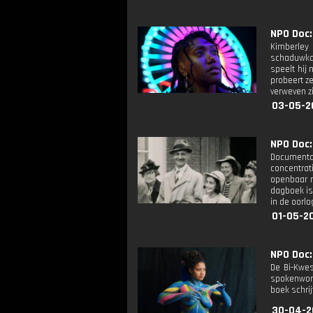
NPO Doc:
Kimberley
schaduwkan
speelt hij 
probeert ze
verweven zi
03-05-2
NPO Doc: 
Documentai
concentrat
openbaar m
dagboek is 
in de oorlo
01-05-2
NPO Doc:
De Bi-Kwes
spokenword
boek schrij
30-04-2