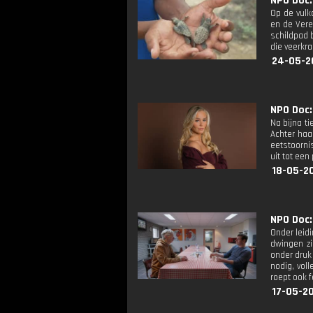
NPO Doc: 
Op de vulk
en de Vere
schildpad 
die veerkra
24-05-2
NPO Doc: 
Na bijna ti
Achter haa
eetstoorni
uit tot een
18-05-2
NPO Doc: 
Onder leid
dwingen zi
onder druk
nodig, vol
roept ook 
17-05-2