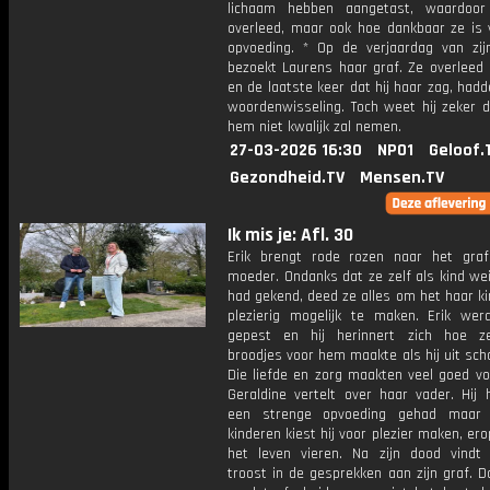
lichaam hebben aangetast, waardoor
overleed, maar ook hoe dankbaar ze is 
opvoeding. * Op de verjaardag van zi
bezoekt Laurens haar graf. Ze overleed 
en de laatste keer dat hij haar zag, had
woordenwisseling. Toch weet hij zeker d
hem niet kwalijk zal nemen.
27-03-2026 16:30
NPO1
Geloof.
Gezondheid.TV
Mensen.TV
Ik mis je: Afl. 30
Erik brengt rode rozen naar het graf
moeder. Ondanks dat ze zelf als kind wei
had gekend, deed ze alles om het haar k
plezierig mogelijk te maken. Erik wer
gepest en hij herinnert zich hoe z
broodjes voor hem maakte als hij uit sc
Die liefde en zorg maakten veel goed vo
Geraldine vertelt over haar vader. Hij 
een strenge opvoeding gehad maar 
kinderen kiest hij voor plezier maken, ero
het leven vieren. Na zijn dood vindt 
troost in de gesprekken aan zijn graf. 