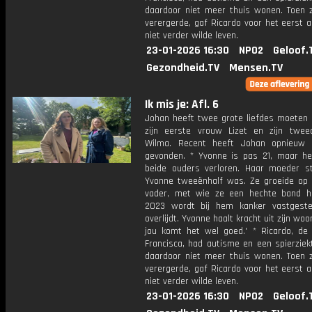
daardoor niet meer thuis wonen. Toen zi
verergerde, gaf Ricardo voor het eerst a
niet verder wilde leven.
23-01-2026 16:30
NPO2
Geloof.
Gezondheid.TV
Mensen.TV
Ik mis je: Afl. 6
Johan heeft twee grote liefdes moeten 
zijn eerste vrouw Lizet en zijn twe
Wilma. Recent heeft Johan opnieuw 
gevonden. * Yvonne is pas 21, maar he
beide ouders verloren. Haar moeder st
Yvonne tweeënhalf was. Ze groeide op
vader, met wie ze een hechte band h
2023 wordt bij hem kanker vastgeste
overlijdt. Yvonne haalt kracht uit zijn woo
jou komt het wel goed.' * Ricardo, de
Francisca, had autisme en een spierziek
daardoor niet meer thuis wonen. Toen zi
verergerde, gaf Ricardo voor het eerst a
niet verder wilde leven.
23-01-2026 16:30
NPO2
Geloof.