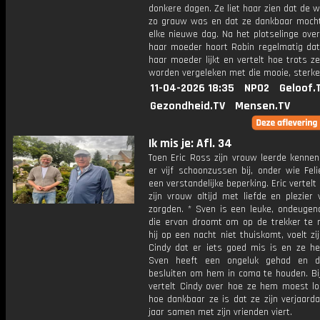
donkere dagen. Ze liet haar zien dat de w
zo grauw was en dat ze dankbaar mocht
elke nieuwe dag. Na het plotselinge over
haar moeder hoort Robin regelmatig dat
haar moeder lijkt en vertelt hoe trots z
worden vergeleken met die mooie, sterke
11-04-2026 18:35
NPO2
Geloof.
Gezondheid.TV
Mensen.TV
Ik mis je: Afl. 34
Toen Eric Ross zijn vrouw leerde kennen
er vijf schoonzussen bij, onder wie Fel
een verstandelijke beperking. Eric vertelt 
zijn vrouw altijd met liefde en plezier
zorgden. * Sven is een leuke, ondeugen
die ervan droomt om op de trekker te ri
hij op een nacht niet thuiskomt, voelt z
Cindy dat er iets goed mis is en ze hee
Sven heeft een ongeluk gehad en d
besluiten om hem in coma te houden. Bij
vertelt Cindy over hoe ze hem moest lo
hoe dankbaar ze is dat ze zijn verjaard
jaar samen met zijn vrienden viert.