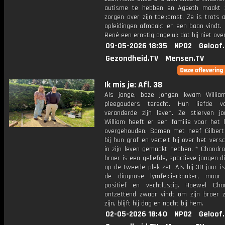
autisme te hebben en Ageeth maakt 
zorgen over zijn toekomst. Ze is trots al
opleidingen afmaakt en een baan vindt. 
René een ernstig ongeluk dat hij niet over
09-05-2026 18:35
NPO2
Geloof
Gezondheid.TV
Mensen.TV
Ik mis je: Afl. 38
Als jonge, boze jongen kwam William
pleegouders terecht. Hun liefde 
veranderde zijn leven. Ze stierven j
William heeft er een familie voor het 
overgehouden. Samen met neef Gilbert 
bij hun graf en vertelt hij over het versc
in zijn leven gemaakt hebben. * Chandra
broer is een geliefde, sportieve jongen di
op de tweede plek zet. Als hij 30 jaar is, 
de diagnose lymfeklierkanker, maar h
positief en vechtlustig. Hoewel Ch
ontzettend zwaar vindt om zijn broer z
zijn, blijft hij dag en nacht bij hem.
02-05-2026 18:40
NPO2
Geloof