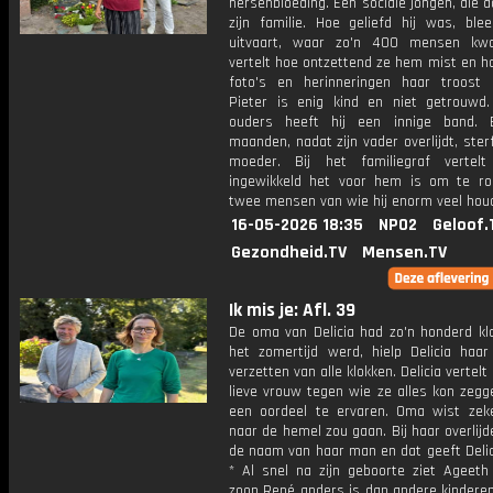
hersenbloeding. Een sociale jongen, die 
zijn familie. Hoe geliefd hij was, blee
uitvaart, waar zo'n 400 mensen kw
vertelt hoe ontzettend ze hem mist en h
foto's en herinneringen haar troost 
Pieter is enig kind en niet getrouwd.
ouders heeft hij een innige band. 
maanden, nadat zijn vader overlijdt, sterf
moeder. Bij het familiegraf vertel
ingewikkeld het voor hem is om te 
twee mensen van wie hij enorm veel houd
16-05-2026 18:35
NPO2
Geloof.
Gezondheid.TV
Mensen.TV
Ik mis je: Afl. 39
De oma van Delicia had zo'n honderd klo
het zomertijd werd, hielp Delicia haa
verzetten van alle klokken. Delicia vertelt
lieve vrouw tegen wie ze alles kon zegg
een oordeel te ervaren. Oma wist zek
naar de hemel zou gaan. Bij haar overlijd
de naam van haar man en dat geeft Delic
* Al snel na zijn geboorte ziet Ageeth
zoon René anders is dan andere kinderen. 