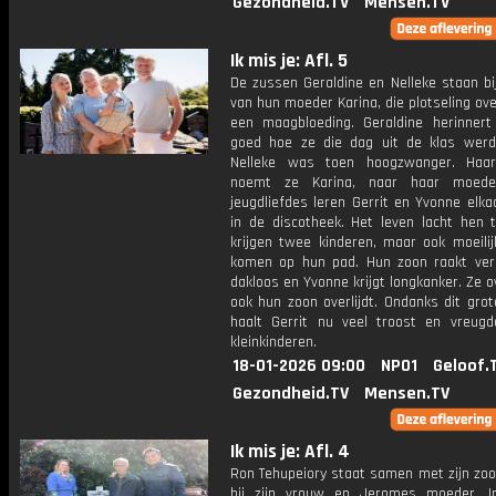
Gezondheid.TV
Mensen.TV
Ik mis je: Afl. 5
De zussen Geraldine en Nelleke staan bi
van hun moeder Karina, die plotseling ov
een maagbloeding. Geraldine herinnert
goed hoe ze die dag uit de klas werd
Nelleke was toen hoogzwanger. Haar
noemt ze Karina, naar haar moede
jeugdliefdes leren Gerrit en Yvonne elk
in de discotheek. Het leven lacht hen 
krijgen twee kinderen, maar ook moeilij
komen op hun pad. Hun zoon raakt ver
dakloos en Yvonne krijgt longkanker. Ze ov
ook hun zoon overlijdt. Ondanks dit grot
haalt Gerrit nu veel troost en vreugde
kleinkinderen.
18-01-2026 09:00
NPO1
Geloof.
Gezondheid.TV
Mensen.TV
Ik mis je: Afl. 4
Ron Tehupeiory staat samen met zijn zo
bij zijn vrouw en Jeromes moeder, I