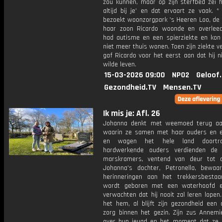
zou kunnen, maar op zijn sterfbed zei hij:
altijd bij je' en dat ervaart ze vaak. *
bezoekt woonzorgpark 's Heeren Loo, de 
haar zoon Ricardo woonde en overleed
had autisme en een spierziekte en kon
niet meer thuis wonen. Toen zijn ziekte v
gaf Ricardo voor het eerst aan dat hij n
wilde leven.
15-03-2026 09:00
NPO2
Geloof
Gezondheid.TV
Mensen.TV
Ik mis je: Afl. 26
Johanna denkt met weemoed terug aa
waarin ze samen met haar ouders en 
en wagen het hele land doortro
hardwerkende ouders verdienden de 
marskramers, ventend van deur tot 
Johanna's dochter, Petronella, bewa
herinneringen aan het trekkersbesta
wordt geboren met een waterhoofd e
verwachten dat hij nooit zal leren lopen.
het hem, al blijft zijn gezondheid een 
zorg binnen het gezin. Zijn zus Annemie
over hun jeugd en het moment dat ze 