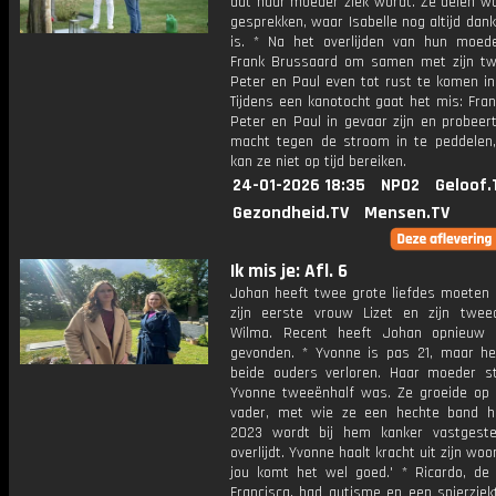
dat haar moeder ziek wordt. Ze delen wa
gesprekken, waar Isabelle nog altijd dan
is. * Na het overlijden van hun moede
Frank Brussaard om samen met zijn t
Peter en Paul even tot rust te komen in 
Tijdens een kanotocht gaat het mis: Fran
Peter en Paul in gevaar zijn en probeer
macht tegen de stroom in te peddelen,
kan ze niet op tijd bereiken.
24-01-2026 18:35
NPO2
Geloof.
Gezondheid.TV
Mensen.TV
Ik mis je: Afl. 6
Johan heeft twee grote liefdes moeten 
zijn eerste vrouw Lizet en zijn twe
Wilma. Recent heeft Johan opnieuw 
gevonden. * Yvonne is pas 21, maar he
beide ouders verloren. Haar moeder st
Yvonne tweeënhalf was. Ze groeide op
vader, met wie ze een hechte band h
2023 wordt bij hem kanker vastgeste
overlijdt. Yvonne haalt kracht uit zijn woo
jou komt het wel goed.' * Ricardo, de
Francisca, had autisme en een spierziek