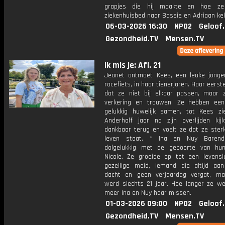
grapjes die hij maakte en hoe ze
ziekenhuisbed naar Bassie en Adriaan ke
06-03-2026 16:30
NPO2
Geloof
Gezondheid.TV
Mensen.TV
Ik mis je: Afl. 21
Jeanet ontmoet Kees, een leuke jong
racefiets, in haar tienerjaren. Haar eerste
dat ze niet bij elkaar passen, maar z
verkering en trouwen. Ze hebben ee
gelukkig huwelijk samen, tot Kees zi
Anderhalf jaar na zijn overlijden kij
dankbaar terug en voelt ze dat ze sterk
leven staat. * Ina en Nuy Baren
dolgelukkig met de geboorte van hu
Nicole. Ze groeide op tot een levensl
gezellige meid, iemand die altijd aa
dacht en geen verjaardag vergat, ma
werd slechts 21 jaar. Hoe langer ze we
meer Ina en Nuy haar missen.
01-03-2026 09:00
NPO2
Geloof
Gezondheid.TV
Mensen.TV