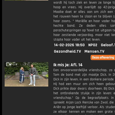
wordt hij toch ziek en leven ze lange t
hoop en vrees. Hij overlijdt op 42-jarige
Maaike doet er alles aan om zich een
het rouwen heen te slaan en te blijven 
haar zoons. * Mariëlle en haar vader h
hechte band. Ze deden alles sa
parachutespringen op Texel tot uitgaan t
haar zestiende verjaardag, maar niet la
stapte haar vader uit het leven.
14-02-2026 18:50
NPO2
Geloof.
Gezondheid.TV
Mensen.TV
Ik mis je: Afl. 14
Een onvoorwaardelijke vriendschap, zo o
Tom de band met zijn maatje Dick. In 
Dick in zijn leven, in een donkere periode
Hij had een muur om zich heen gebo
Dick prikte daar dwars doorheen. Bij Dic
het ontbrekende stukje in zijn leven: 
vriendschap.* Op de begraafplaats in
spreekt Arjan Lock Renske van Zwol, die
Ariën op jonge leeftijd verloor. Als stude
ze elkaar kennen en maken een grote 