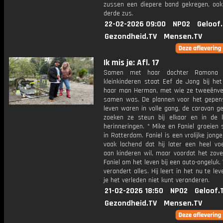
zussen een diepere band gekregen, oo
derde zus.
22-02-2026 09:00
NPO2
Geloof
Gezondheid.TV
Mensen.TV
Ik mis je: Afl. 17
Samen met haar dochter Ramona 
kleinkinderen staat Eef de Jong bij het
haar man Herman, met wie ze tweeënvee
samen was. De plannen voor het gepen
leven waren in volle gang, de caravan g
zoeken ze steun bij elkaar en in de li
herinneringen. * Mike en Faniel groeien
in Rotterdam. Faniel is een vrolijke jong
vaak lachend dat hij later een heel voe
aan kinderen wil, maar voordat het zove
Faniel om het leven bij een auto-ongeluk.
verandert alles. Hij leert in het nu te le
je het verleden niet kunt veranderen.
21-02-2026 18:50
NPO2
Geloof.
Gezondheid.TV
Mensen.TV