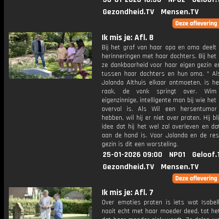
Gezondheid.TV
Mensen.TV
Ik mis je: Afl. 8
Bij het graf van haar opa en oma deelt
herinneringen met haar dochters. Bij het 
ze dankbaarheid voor haar eigen gezin e
tussen haar dochters en hun oma. * A
Jolanda Althuis elkaar ontmoeten, is h
raak, de vonk springt over. Wi
eigenzinnige, intelligente man bij wie het 
overvol is. Als Wil een hersentumor 
hebben, wil hij er niet over praten. Hij bli
idee dat hij het wel zal overleven en da
aan de hand is. Voor Jolanda en de res
gezin is dit een worsteling.
25-01-2026 09:00
NPO1
Geloof.
Gezondheid.TV
Mensen.TV
Ik mis je: Afl. 7
Over emoties praten is iets wat Isabell
nooit echt met haar moeder deed, tot h