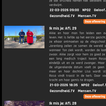
ze dat afscheid nemen niet betekent d
verdwijnt.
22-03-2026 09:00
NPO2
Geloof
Gezondheid.TV
Mensen.TV
Ik mis je: Afl. 29
Akke en haar man Ton leiden een avo
leven. Het is liefde op het eerste gezich
ze elkaar ontmoeten op de vliegschool 
Jarenlang zeilen ze samen de wereld 
wanneer Ton ziek wordt, worden de laat
zwaar. Akke zorgt voor hem zo goed ze 
een lang medisch traject kwam Rosa
eindelijk uit en ze werd zwanger. Maar 
de uitgerekende datum voelt ze geen
meer en haar dochter Lisa wordt sti
Rosa vindt troost in de kerk. Daar vo
kracht om haar gemis te dragen.
21-03-2026 18:35
NPO2
Geloof.
Gezondheid.TV
Mensen.TV
Ik mis je: Afl. 28