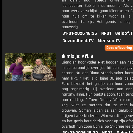
en Gerrit nog steeds onwerkelijk
kleindochter Zoë er niet meer is. Als z
haar werk verschijnt, gaan Mieneke en G
haar huis om te kijken waar ze is. 
overleden te zijn. Het gemis is nog
aanwezig.
31-01-2026 18:35
NPO1
Geloof.
Gezondheid.TV
Mensen.TV
Ik mis je: Afl. 9
Diana en haar vader Piet hadden een hec
In de coronatijd overlijdt hij aan de ge
corona. Nu ziet Diana steeds vaker hoev
hem lijkt. * Het is al bijna 30 jaar gel
Ezra bezoekt het grafje van haar zoon
nog regelmatig. Hij overleed aan een
hartafwijking. Hun oudste zoon, toen bijna
hun redding. * Toen Graddy Wim voor 
zag, wist ze meteen dat ze met h
trouwen. Samen leiden ze een gelukkig
krijgen twee kinderen. Wim wordt ongenee
en het gezin bereidt zich voor op zijn afs
overlijdt hun zoon Daniël op 21-jarige leeft
30-01-2026 16:30
NPO2
Geloof.