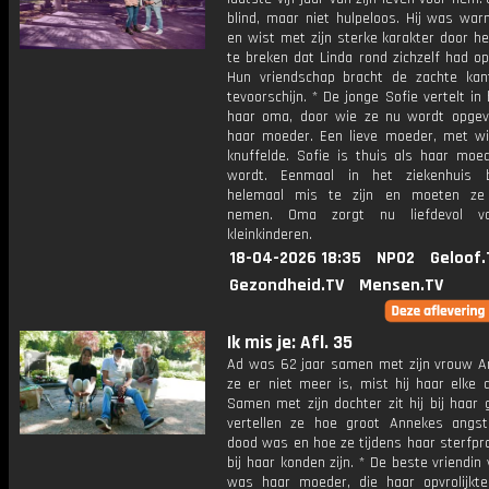
blind, maar niet hulpeloos. Hij was war
en wist met zijn sterke karakter door h
te breken dat Linda rond zichzelf had o
Hun vriendschap bracht de zachte kan
tevoorschijn. * De jonge Sofie vertelt in b
haar oma, door wie ze nu wordt opgev
haar moeder. Een lieve moeder, met wi
knuffelde. Sofie is thuis als haar moe
wordt. Eenmaal in het ziekenhuis b
helemaal mis te zijn en moeten ze 
nemen. Oma zorgt nu liefdevol v
kleinkinderen.
18-04-2026 18:35
NPO2
Geloof.
Gezondheid.TV
Mensen.TV
Ik mis je: Afl. 35
Ad was 62 jaar samen met zijn vrouw A
ze er niet meer is, mist hij haar elke 
Samen met zijn dochter zit hij bij haar 
vertellen ze hoe groot Annekes angs
dood was en hoe ze tijdens haar sterfpr
bij haar konden zijn. * De beste vriendin
was haar moeder, die haar opvrolijkt