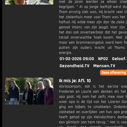
met de jaren leerden ze elkaar ste
begrijpen. * Al op jonge leeftijd werd dui
Thom ernstig ziek was. Hij bracht veel ti
het ziekenhuis maar voor Thom was het g
halfvol. Hij wilde meer zijn dan 'de zieke 
genoot intens van zijn jeugd. Voor zijn
het dan ook onverteerbaar dat het gevaa
totaal onverwachte hoek kwam. Niet zij
maar een brommerongeluk werd hem fat
putten zijn ouders kracht uit Thoms 
energie.
01-02-2026 09:00
NPO2
Geloof.
Gezondheid.TV
Mensen.TV
Ik mis je: Afl. 10
Abrikozenjam, dat is het eerste waa
Frederiek en Laurie aan denken als het
opa gaat. Hij nam het zelfs mee naar 
waar opa in de tijd van het IJzeren Gor
ging om bijbels te smokkelen. Ondank
ziektebed en overlijden van hun opa gro
heeft gehad op zijn kleindochters denk
een glimlach aan hem terug. * Het is vo