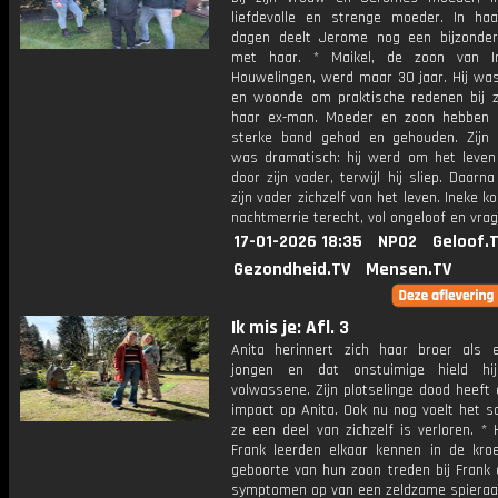
liefdevolle en strenge moeder. In haa
dagen deelt Jerome nog een bijzond
met haar. * Maikel, de zoon van I
Houwelingen, werd maar 30 jaar. Hij was
en woonde om praktische redenen bij zi
haar ex-man. Moeder en zoon hebben a
sterke band gehad en gehouden. Zijn o
was dramatisch: hij werd om het leven
door zijn vader, terwijl hij sliep. Daarn
zijn vader zichzelf van het leven. Ineke k
nachtmerrie terecht, vol ongeloof en vrag
17-01-2026 18:35
NPO2
Geloof.
Gezondheid.TV
Mensen.TV
Ik mis je: Afl. 3
Anita herinnert zich haar broer als 
jongen en dat onstuimige hield hi
volwassene. Zijn plotselinge dood heeft
impact op Anita. Ook nu nog voelt het s
ze een deel van zichzelf is verloren. *
Frank leerden elkaar kennen in de kro
geboorte van hun zoon treden bij Frank 
symptomen op van een zeldzame spieraa