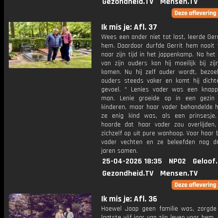
Gezondheid.TV
Mensen.TV
Ik mis je: Afl. 37
Wees een ander niet tot last, leerde Ger
hem. Daardoor durfde Gerrit hem nooit 
naar zijn tijd in het jappenkamp. Na het 
van zijn ouders kon hij moeilijk bij zij
komen. Nu hij zelf ouder wordt, bezoekt
ouders steeds vaker en komt hij dichter
gevoel. * Lenies vader was een knapp
man. Lenie groeide op in een gezin
kinderen, maar haar vader behandelde h
ze enig kind was, als een prinsesje
hoorde dat haar vader zou overlijden,
zichzelf op uit pure wanhoop. Voor haar 
vader vechten en ze beleefden nog d
jaren samen.
25-04-2026 18:35
NPO2
Geloof
Gezondheid.TV
Mensen.TV
Ik mis je: Afl. 36
Hoewel Jaap geen familie was, zorgde
laatste vijf jaar van zijn leven voor hem