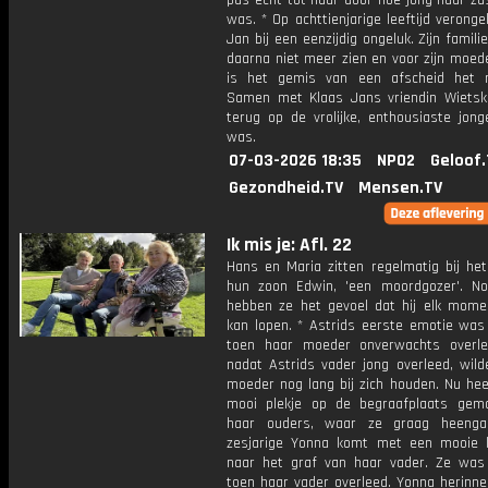
pas echt tot haar door hoe jong haar zus
was. * Op achttienjarige leeftijd veronge
Jan bij een eenzijdig ongeluk. Zijn famil
daarna niet meer zien en voor zijn moed
is het gemis van een afscheid het mo
Samen met Klaas Jans vriendin Wietske
terug op de vrolijke, enthousiaste jong
was.
07-03-2026 18:35
NPO2
Geloof.
Gezondheid.TV
Mensen.TV
Ik mis je: Afl. 22
Hans en Maria zitten regelmatig bij het
hun zoon Edwin, 'een moordgozer'. N
hebben ze het gevoel dat hij elk mome
kan lopen. * Astrids eerste emotie was
toen haar moeder onverwachts overl
nadat Astrids vader jong overleed, wild
moeder nog lang bij zich houden. Nu hee
mooi plekje op de begraafplaats gem
haar ouders, waar ze graag heenga
zesjarige Yonna komt met een mooie k
naar het graf van haar vader. Ze was 
toen haar vader overleed. Yonna herinne