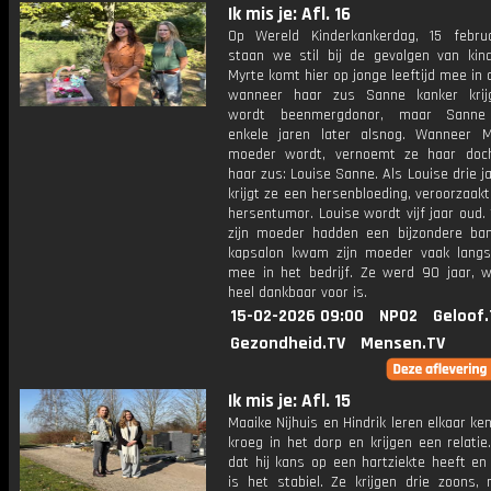
Ik mis je: Afl. 16
Op Wereld Kinderkankerdag, 15 febru
staan we stil bij de gevolgen van kind
Myrte komt hier op jonge leeftijd mee in 
wanneer haar zus Sanne kanker krij
wordt beenmergdonor, maar Sanne o
enkele jaren later alsnog. Wanneer M
moeder wordt, vernoemt ze haar doc
haar zus: Louise Sanne. Als Louise drie ja
krijgt ze een hersenbloeding, veroorzaak
hersentumor. Louise wordt vijf jaar oud.
zijn moeder hadden een bijzondere band
kapsalon kwam zijn moeder vaak langs
mee in het bedrijf. Ze werd 90 jaar, 
heel dankbaar voor is.
15-02-2026 09:00
NPO2
Geloof.
Gezondheid.TV
Mensen.TV
Ik mis je: Afl. 15
Maaike Nijhuis en Hindrik leren elkaar ke
kroeg in het dorp en krijgen een relati
dat hij kans op een hartziekte heeft en
is het stabiel. Ze krijgen drie zoons,