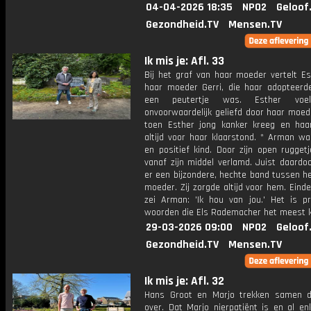
04-04-2026 18:35
NPO2
Geloof
Gezondheid.TV
Mensen.TV
Ik mis je: Afl. 33
Bij het graf van haar moeder vertelt Es
haar moeder Gerri, die haar adopteerd
een peutertje was. Esther voel
onvoorwaardelijk geliefd door haar moed
toen Esther jong kanker kreeg en ha
altijd voor haar klaarstond. * Arman wa
en positief kind. Door zijn open rugget
vanaf zijn middel verlamd. Juist daardo
er een bijzondere, hechte band tussen h
moeder. Zij zorgde altijd voor hem. Eind
zei Arman: 'Ik hou van jou.' Het is pr
woorden die Els Rademacher het meest k
29-03-2026 09:00
NPO2
Geloof
Gezondheid.TV
Mensen.TV
Ik mis je: Afl. 32
Hans Groot en Marjo trekken samen 
over. Dat Marjo nierpatiënt is en al en