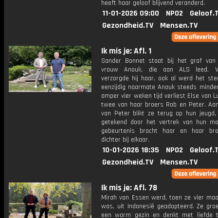
heeft haar geloof blijvend veranderd.
11-01-2026 09:00
NPO2
Geloof.
Gezondheid.TV
Mensen.TV
Ik mis je: Afl. 1
Sander Bonnet staat bij het graf van z
vrouw Anouk, die aan ALS leed. Vo
verzorgde hij haar, ook al werd het st
eenzijdig naarmate Anouk steeds minder 
amper vier weken tijd verliest Else van 
twee van haar broers Rob en Peter. Aan
van Peter blikt ze terug op hun jeugd,
getekend door het vertrek van hun mo
gebeurtenis bracht haar en haar bro
dichter bij elkaar.
10-01-2026 18:35
NPO2
Geloof.
Gezondheid.TV
Mensen.TV
Ik mis je: Afl. 78
Mirah van Essen werd, toen ze vier ma
was, uit Indonesië geadopteerd. Ze groe
een warm gezin en denkt met liefde 