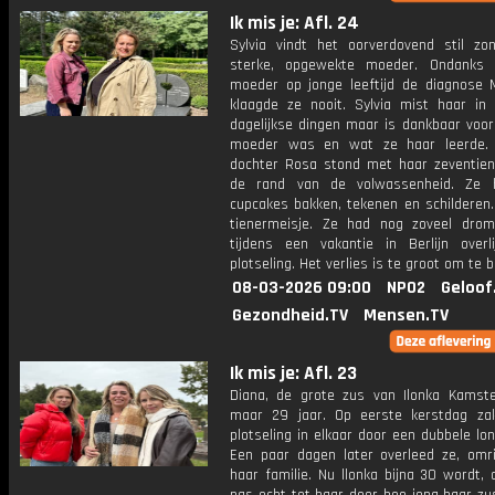
Ik mis je: Afl. 24
Sylvia vindt het oorverdovend stil zo
sterke, opgewekte moeder. Ondanks 
moeder op jonge leeftijd de diagnose 
klaagde ze nooit. Sylvia mist haar in 
dagelijkse dingen maar is dankbaar voor
moeder was en wat ze haar leerde. 
dochter Rosa stond met haar zeventien
de rand van de volwassenheid. Ze h
cupcakes bakken, tekenen en schilderen.
tienermeisje. Ze had nog zoveel dro
tijdens een vakantie in Berlijn overl
plotseling. Het verlies is te groot om te 
08-03-2026 09:00
NPO2
Geloof
Gezondheid.TV
Mensen.TV
Ik mis je: Afl. 23
Diana, de grote zus van Ilonka Kamst
maar 29 jaar. Op eerste kerstdag za
plotseling in elkaar door een dubbele lo
Een paar dagen later overleed ze, omr
haar familie. Nu llonka bijna 30 wordt, 