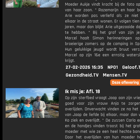
Moeder Aukje vindt kracht bij de foto o
van haar zoon. * Rozemarijn en haar b
Arie worden pas verliefd als ze niet
elkaar in de straat wonen. Er volgen tien
jaren, maar dan blijkt Arie uitgezaaide 
te hebben. * Bij het graf van zijn je
Marcel haalt Simon herinneringen o
broeierige zomers op de camping in Sp
Hun gelukkige jeugd wordt bruut vers
Marcel op zijn 16e een ernstig watersk
krijgt.
27-02-2026 16:35
NPO1
Geloof.
Gezondheid.TV
Mensen.TV
Ik mis je: Afl. 18
Op zijn sterfbed vraagt Jaap aan zijn vr
goed voor zijn vrouw Anja te zorge
overlijden. Onverwacht vinden ze na het 
van Jaap de liefde bij elkaar, maar dan
Ko ziek en overlijdt. * De zussen Carla 
en de hondjes vinden troost bij het gra
moeder met wie ze een heel hechte ban
Door het overlijden van hun moeder 