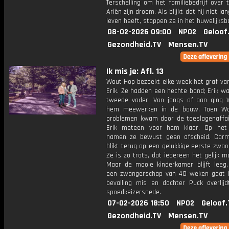
Terschelling om het familiebedrijf over
Ariën zijn droom. Als blijkt dat hij niet l
leven heeft, stappen ze in het huwelijksb
08-02-2026 09:00
NPO2
Geloof
Gezondheid.TV
Mensen.TV
Ik mis je: Afl. 13
Wout Hop bezoekt elke week het graf van
Erik. Ze hadden een hechte band; Erik w
tweede vader. Van jongs af aan ging
hem meewerken in de bouw. Toen Wo
problemen kwam door de toeslagenaffai
Erik meteen voor hem klaar. Op het
namen ze bewust geen afscheid. Car
blikt terug op een gelukkige eerste zwa
Ze is zo trots, dat iedereen het gelijk 
Maar de mooie kinderkamer blijft leeg
een zwangerschap van 40 weken gaat h
bevalling mis en dochter Puck overlij
spoedkeizersnede.
07-02-2026 18:50
NPO2
Geloof.
Gezondheid.TV
Mensen.TV