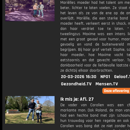
Mariëlles moeder had het talent om me
beter, lichter te laten voelen. Ze staat 
het leven als ze van de ene op de a
overlijdt. Mariëlle, die een sterke ban
moeder heeft, verkeert eerst in shock, 
dan haar verdriet toe te laten. *
tweelingzus Maxime was een intens li
met een groot gevoel voor humor, maar
gevoelig en vond de buitenwereld mo
begrijpen. Bij haar graf vertelt Sophie,
haar moeder, hoe Maxime vocht t
eetstoornis en dat gevecht verloor. T
dankbaarheid voor de liefdevolle laatste
ze dichtbij elkaar doorbrachten.
20-03-2026 16:30
NPO1
Geloof.
Gezondheid.TV
Mensen.TV
Ik mis je: Afl. 27
De vader van Carolien was een ch
markante man. Ook Roland, de man van 
had een hechte band met zijn schoonv
hun trouwdag voor hen regelde en ook 
Carolien was bang dat ze niet zonder h