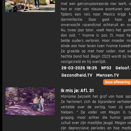
met een getransplanteerde nier leeft, 
hen er niet van nieuwe avonturen aan
Tijdens een reis naar Mexico krijgt 
darminfectie. Daar gaat haar ge
onverwacht razendsnel achteruit en over
Nu, twee jaar later, voelt Hans het gem
dan ooit. * Yvonne is pas 21, maar he
beide ouders verloren. Haar moeder m
einde aan haar leven toen Yvonne tweeën
Ze groeide op met haar vader, met w
hechte band had. Begin 2023 wordt bij h
vastgesteld en hij overlijdt.
28-03-2026 18:35
NPO2
Geloof.
Gezondheid.TV
Mensen.TV
Ik mis je: Afl. 31
Marianke bezoekt het graf van haar op
Ze herinnert zich de bijzondere verhale
vertelde over de oorlog, toen zij ond
hielpen. * De vader van Megan is s
grappig, maar achter die humor gaat
schuil over zijn moeilijke jeugd. Megan ve
zijn depressieve periodes en hoe medici