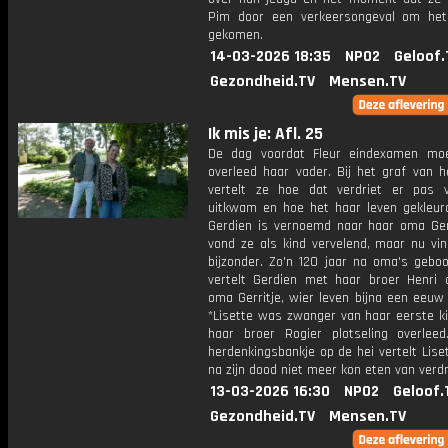
Pim door een verkeersongeval om het
gekomen.
14-03-2026 18:35
NPO2
Geloof.
Gezondheid.TV
Mensen.TV
Ik mis je: Afl. 25
De dag voordat Fleur eindexamen mo
overleed haar vader. Bij het graf van h
vertelt ze hoe dat verdriet er pas v
uitkwam en hoe het haar leven gekleurd
Gerdien is vernoemd naar haar oma Gerr
vond ze als kind vervelend, maar nu vin
bijzonder. Zo'n 120 jaar na oma's gebo
vertelt Gerdien met haar broer Henri 
oma Gerritje, wier leven bijna een eeuw
*Lisette was zwanger van haar eerste ki
haar broer Rogier plotseling overleed
herdenkingsbankje op de hei vertelt Lise
na zijn dood niet meer kon eten van verdr
13-03-2026 16:30
NPO2
Geloof.
Gezondheid.TV
Mensen.TV