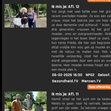
Ik mis je: Afl. 12
Yvo zorgt met veel liefde voor het graf
recent overleden moeder. Ze was een zel
vrouw, maar het laatste jaar van haar l
ze door dementie snel achteruit. * Arjan 
drie generaties vrouwen bij het gra
moeder, oma en overgrootmoeder. Ond
tegenslagen in het leven bleef ze sterk,
hun tante Frieda, die hier ook begraven 
altijd vrolijke Kim was gek op muziek en
met de natuur te maken had. Vlak v
twaalfde verjaardag slaat het noodlo
wordt aangereden door een auto en overl
daarna. Haar moeder Anneke hoopt dat 
een mooie plek is.
06-02-2026 16:30
NPO2
Geloof.
Gezondheid.TV
Mensen.TV
Ik mis je: Afl. 11
Hamid staat op het punt om op bedev
Mekka te gaan. Voor hij vertrekt, bezoe
graf van zijn vader. Ze botsten vroeger