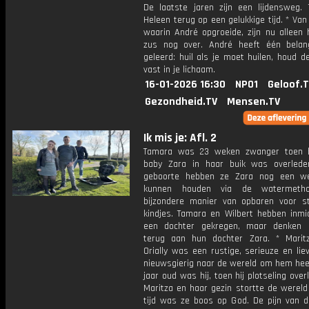
De laatste jaren zijn een lijdensweg. T
Heleen terug op een gelukkige tijd. * Van
waarin André opgroeide, zijn nu alleen h
zus nog over. André heeft één belang
geleerd: huil als je moet huilen, houd de
vast in je lichaam.
16-01-2026 16:30
NPO1
Geloof.
Gezondheid.TV
Mensen.TV
Ik mis je: Afl. 2
Tamara was 23 weken zwanger toen b
baby Zara in haar buik was overled
geboorte hebben ze Zara nog een we
kunnen houden via de watermeth
bijzondere manier van opbaren voor st
kindjes. Tamara en Wilbert hebben inmi
een dochter gekregen, maar denken 
terug aan hun dochter Zara. * Marit
Orially was een rustige, serieuze en lie
nieuwsgierig naar de wereld om hem heen
jaar oud was hij, toen hij plotseling over
Maritza en haar gezin stortte de wereld
tijd was ze boos op God. De pijn van da