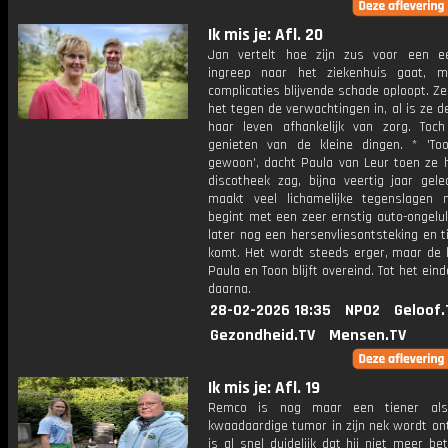
Ik mis je: Afl. 20
Jan vertelt hoe zijn zus voor een e
ingreep naar het ziekenhuis gaat, 
complicaties blijvende schade oploopt. Ze
het tegen de verwachtingen in, al is ze d
haar leven afhankelijk van zorg. Toch 
genieten van de kleine dingen. * 'To
gewoon', dacht Paula van Leur toen ze 
discotheek zag, bijna veertig jaar gele
maakt veel lichamelijke tegenslagen
begint met een zeer ernstig auto-ongelu
later nog een hersenvliesontsteking en ti
komt. Het wordt steeds erger, maar de l
Paula en Toon blijft overeind. Tot het eind
daarna.
28-02-2026 18:35
NPO2
Geloof.
Gezondheid.TV
Mensen.TV
Ik mis je: Afl. 19
Remco is nog maar een tiener al
kwaadaardige tumor in zijn nek wordt on
is al snel duidelijk dat hij niet meer be