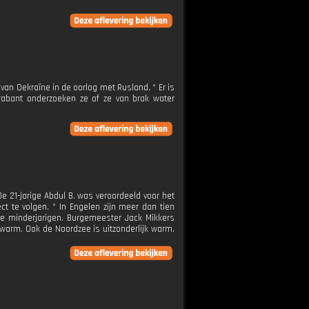
n Oekraïne in de oorlog met Rusland. * Er is
rabant onderzoeken ze of ze van brak water
De 21-jarige Abdul B. was veroordeeld voor het
ct te volgen. * In Engelen zijn meer dan tien
te minderjarigen. Burgemeester Jack Mikkers
warm. Ook de Noordzee is uitzonderlijk warm.