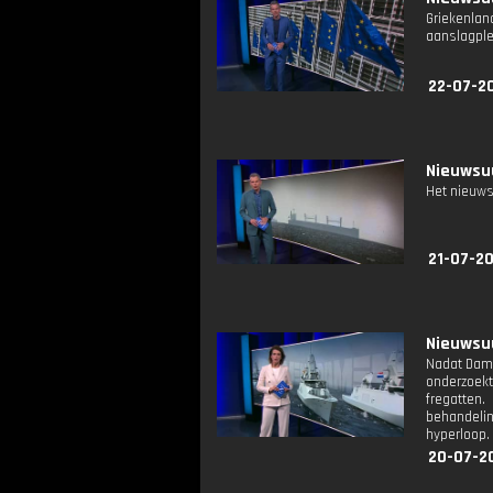
Griekenla
aanslagple
22-07-2
Nieuwsuu
Het nieuws
21-07-2
Nieuwsuu
Nadat Dame
onderzoek
fregatten
behandelin
hyperloop.
20-07-2