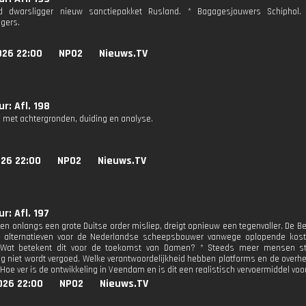
nd dwarsligger nieuw sanctiepakket Rusland. * Bagagesjouwers Schiphol. *
gers.
026 22:00
NPO2
Nieuws.TV
r: Afl. 198
 met achtergronden, duiding en analyse.
026 22:00
NPO2
Nieuws.TV
r: Afl. 197
n onlangs een grote Duitse order misliep, dreigt opnieuw een tegenvaller. De Be
t alternatieven voor de Nederlandse scheepsbouwer vanwege oplopende koste
. Wat betekent dit voor de toekomst van Damen? * Steeds meer mensen s
g niet wordt vergoed. Welke verantwoordelijkheid hebben platforms en de overheid
 Hoe ver is de ontwikkeling in Veendam en is dit een realistisch vervoermiddel vo
026 22:00
NPO2
Nieuws.TV