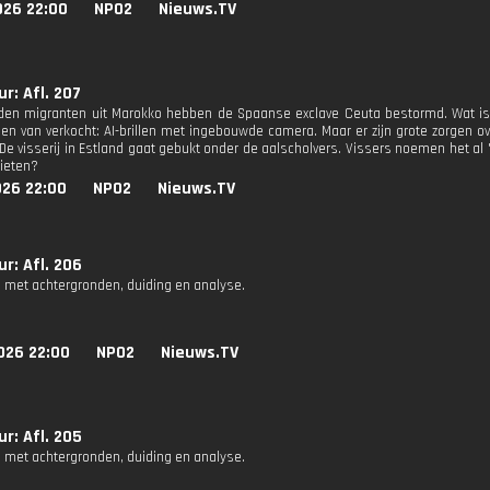
026 22:00
NPO2
Nieuws.TV
r: Afl. 207
den migranten uit Marokko hebben de Spaanse exclave Ceuta bestormd. Wat is e
oen van verkocht: AI-brillen met ingebouwde camera. Maar er zijn grote zorgen 
De visserij in Estland gaat gebukt onder de aalscholvers. Vissers noemen het al '
hieten?
026 22:00
NPO2
Nieuws.TV
r: Afl. 206
 met achtergronden, duiding en analyse.
026 22:00
NPO2
Nieuws.TV
r: Afl. 205
 met achtergronden, duiding en analyse.