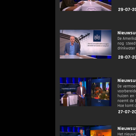
29-07-2
Nieuwsuu
De Amerika
nog steeds
drinkwater
28-07-2
Nieuwsuu
De vermoed
voorbereid
huizen en 
noemt de b
Hoe komt d
27-07-2
Nieuwsuu
Het nieuws