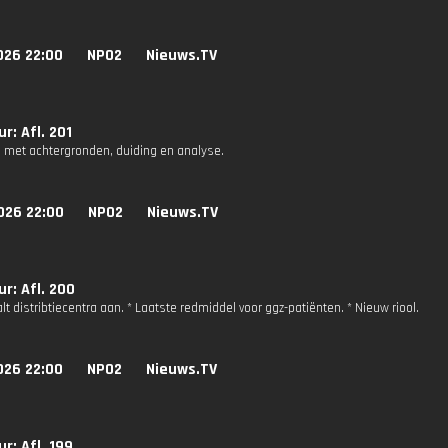
026 22:00
NPO2
Nieuws.TV
r: Afl. 201
 met achtergronden, duiding en analyse.
026 22:00
NPO2
Nieuws.TV
r: Afl. 200
lt distribtiecentra aan. * Laatste redmiddel voor ggz-patiënten. * Nieuw riool.
026 22:00
NPO2
Nieuws.TV
r: Afl. 199