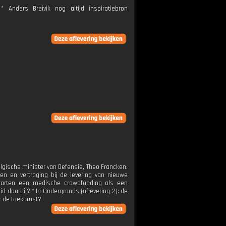
 Anders Breivik nog altijd inspiratiebron
lgische minister van Defensie, Theo Francken,
n en vertraging bij de levering van nieuwe
tarten een medische crowdfunding als een
 daarbij? * In Ondergronds (aflevering 2): de
or de toekomst?