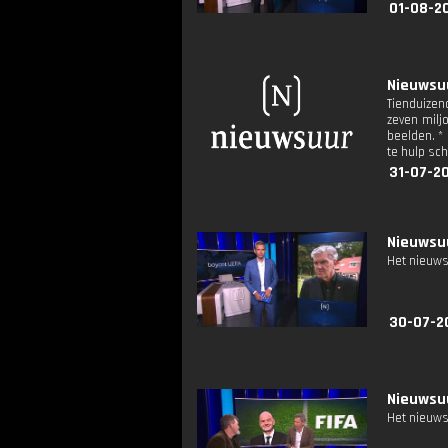
01-08-2
Nieuwsuu
Tienduizen
zeven milj
beelden. * 
te hulp sc
31-07-2
Nieuwsuu
Het nieuws
30-07-2
Nieuwsuu
Het nieuws