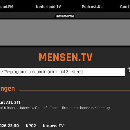
land.FM
Nederland.TV
Podcast.NL
Cont
MENSEN.TV
ingen
r: Afl. 211
od tuinders • Interview Count Binfance • Broer en schoonzus Klibansky
026 22:00
NPO2
Nieuws.TV