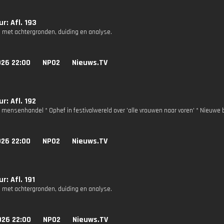
r: Afl. 193
 met achtergronden, duiding en analyse.
026 22:00
NPO2
Nieuws.TV
r: Afl. 192
ie mensenhandel * Ophef in festivalwereld over 'alle vrouwen naar voren' * Nieuwe
026 22:00
NPO2
Nieuws.TV
r: Afl. 191
 met achtergronden, duiding en analyse.
026 22:00
NPO2
Nieuws.TV