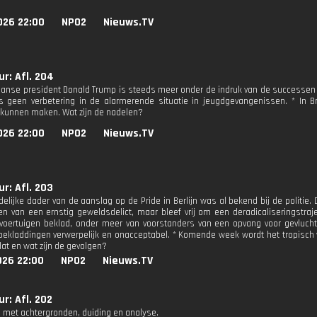
026 22:00
NPO2
Nieuws.TV
r: Afl. 204
anse president Donald Trump is steeds meer onder de indruk van de successen va
 geen verbetering in de alarmerende situatie in jeugdgevangenissen. * In B
 kunnen maken. Wat zijn de nadelen?
026 22:00
NPO2
Nieuws.TV
r: Afl. 203
elijke dader van de aanslag op de Pride in Berlijn was al bekend bij de politie. 
en van een ernstig geweldsdelict, maar bleef vrij om een deradicaliseringstraje
voertuigen beklad, onder meer van voorstanders van een opvang voor gevluch
ekladdingen verwerpelijk en onacceptabel. * Komende week wordt het tropisch 
at en wat zijn de gevolgen?
026 22:00
NPO2
Nieuws.TV
r: Afl. 202
 met achtergronden, duiding en analyse.