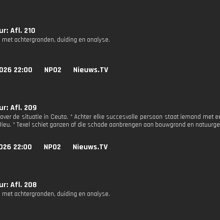
r: Afl. 210
 met achtergronden, duiding en analyse.
026 22:00
NPO2
Nieuws.TV
r: Afl. 209
 over de situatie in Ceuta. * Achter elke succesvolle persoon staat iemand met ee
Rieu. * Texel schiet ganzen af die schade aanbrengen aan bouwgrond en natuurg
026 22:00
NPO2
Nieuws.TV
r: Afl. 208
 met achtergronden, duiding en analyse.