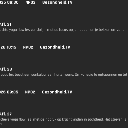
026 09:30
NPO2
Gezondheid.TV
Afl. 21
zachte yoga flow les van Jolijn, met de focus op je heupen en je bekken om zo rui
26 10:15
NPO2
Gezondheid.TV
Afl. 28
 yoga les bevat een sankalpa; een hartenwens. Om volledig te ontspannen en tot 
026 09:35
NPO2
Gezondheid.TV
Afl. 27
actieve yoga flow les, met de nadruk op kracht vinden in zachtheid. Het streven is
en.