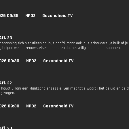
026 09:35
NPO2
Gezondheid.TV
Afl. 23
 spanning zich niet alleen op in je hoofd, maar ook in je schouders, je buik of 
 helpen we het zenuwstelsel herinneren dat het veilig is om te ontspannen.
026 09:30
NPO2
Gezondheid.TV
Afl. 22
s houdt Djilani een klankschalensessie. Een meditatie waarbij het geluid en de t
g zorgen.
026 09:30
NPO2
Gezondheid.TV
Afl. 20