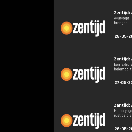
Zentijd: 
Ayuryoga i
brengen.
28-05-2
Zentijd: 
Een extra 
helemaal t
27-05-2
Zentijd: 
Hatha yoga
rustige dis
26-05-2