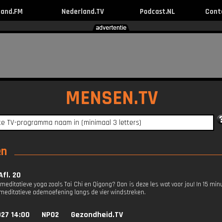
land.FM
Nederland.TV
Podcast.NL
Cont
MENSEN.TV
en
Afl. 20
 meditatieve yoga zoals Tai Chi en Qigong? Dan is deze les wat voor jou! In 15 m
 meditatieve ademoefening langs de vier windstreken.
027 14:00
NPO2
Gezondheid.TV