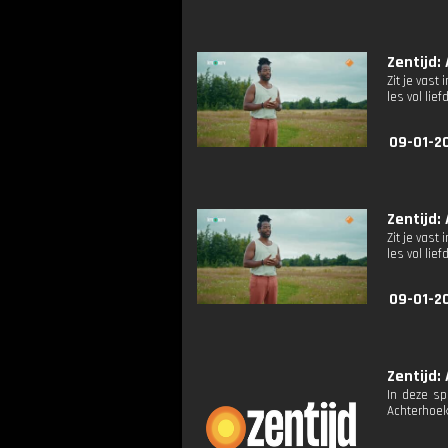
Zentijd: 
Zit je vast
les vol lief
09-01-20
Zentijd: 
Zit je vast
les vol lief
09-01-20
Zentijd: 
In deze sp
Achterhoek