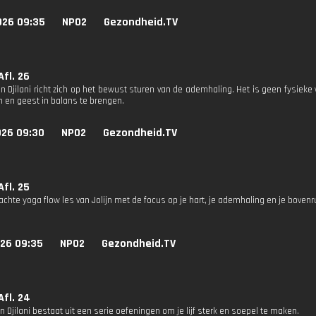
026 09:35
NPO2
Gezondheid.TV
Afl. 26
an Djilani richt zich op het bewust sturen van de ademhaling. Het is geen fysieke
 en geest in balans te brengen.
026 09:30
NPO2
Gezondheid.TV
Afl. 25
zachte yoga flow les van Jolijn met de focus op je hart, je ademhaling en je bovenr
026 09:35
NPO2
Gezondheid.TV
Afl. 24
n Djilani bestaat uit een serie oefeningen om je lijf sterk en soepel te maken.