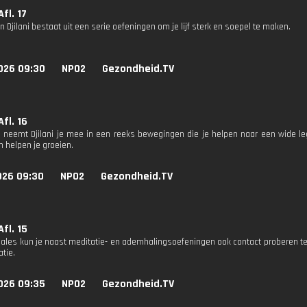
Afl. 17
n Djilani bestaat uit een serie oefeningen om je lijf sterk en soepel te maken.
026 09:30
NPO2
Gezondheid.TV
Afl. 16
s neemt Djilani je mee in een reeks bewegingen die je helpen naar een wide l
n helpen je groeien.
026 09:30
NPO2
Gezondheid.TV
Afl. 15
gales kun je naast meditatie- en ademhalingsoefeningen ook contact proberen t
atie.
026 09:35
NPO2
Gezondheid.TV