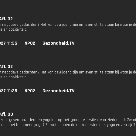
Afl. 32
 in negatieve gedachten? Het kan bevrijdend zijn om even stil te staan bij waar je 
de en positiviteit.
27 11:35
NPO2
Gezondheid.TV
Afl. 32
 in negatieve gedachten? Het kan bevrijdend zijn om even stil te staan bij waar je 
de en positiviteit.
27 11:35
NPO2
Gezondheid.TV
Afl. 30
ecial geven onze leraren yogales op het grootste festival van Nederland: Zwar
 naar het fenomeen yoga? En wat hebben de rockartiesten met yoga en zen zijn?