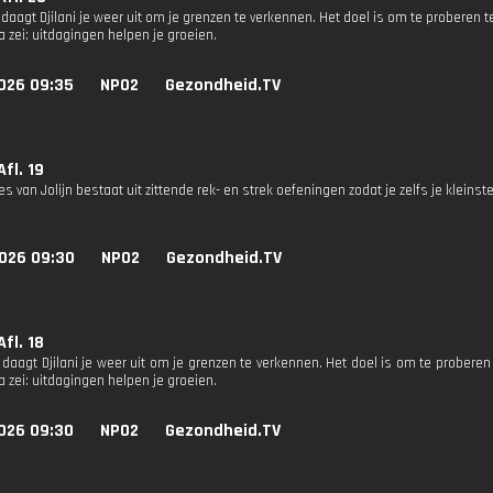
 daagt Djilani je weer uit om je grenzen te verkennen. Het doel is om te proberen
 zei: uitdagingen helpen je groeien.
026 09:35
NPO2
Gezondheid.TV
Afl. 19
s van Jolijn bestaat uit zittende rek- en strek oefeningen zodat je zelfs je kleinste 
026 09:30
NPO2
Gezondheid.TV
Afl. 18
 daagt Djilani je weer uit om je grenzen te verkennen. Het doel is om te proberen
 zei: uitdagingen helpen je groeien.
026 09:30
NPO2
Gezondheid.TV