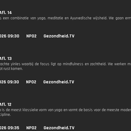
Afl. 14
s een combinatie van yoga, meditatie en Ayurvedische wijsheid. We gaan er
026 09:30
NPO2
Gezondheid.TV
Afl. 13
zachte yinles waarbij de focus ligt op mindfulness en zachtheid. We werken m
ot rust komen.
026 09:30
NPO2
Gezondheid.TV
Afl. 12
 is de meest klassieke vorm van yoga en vormt de basis voor de meeste moder
cipline.
026 09:35
NPO2
Gezondheid.TV