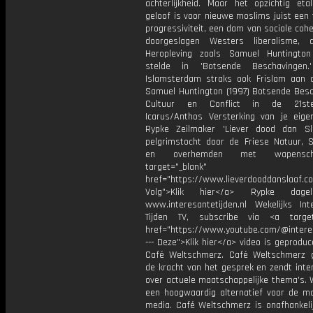
achterlijkheid. Maar het opzichtig eta
geloof is voor nieuwe moslims juist een
progressiviteit, een dam van sociale coh
doorgeslagen Westers liberalisme, 
Heropleving zoals Samuel Huntingto
stelde in 'Botsende Beschavingen
Islamsterdam straks ook Frislam aan 
Samuel Huntington (1997) Botsende Besc
Cultuur en Conflict in de 21st
Icarus/Anthos Versterking van je eigen
Rypke Zeilmaker 'Liever dood dan Sl
pelgrimstocht door de Friese Natuur, St
en overhemden met wapensch
target="_blank"
href="https://www.lieverdooddanslaaf.c
Volg">Klik hier</a> Rypke dage
www.interesantetijden.nl Wekelijks Int
Tijden TV, subscribe via <a target
href="https://www.youtube.com/@intere
--- Deze">Klik hier</a> video is geprodu
Café Weltschmerz. Café Weltschmerz g
de kracht van het gesprek en zendt inte
over actuele maatschappelijke thema's. 
een hoogwaardig alternatief voor de m
media. Café Weltschmerz is onafhankelij