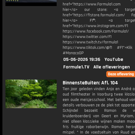
href="https://www.Formula1.com Vis
hier</a> our store: <a target=
href="https://f1store.formula1.com/ Fol
hier</a> F1®: <a target="_
href="https://www.instagram.com/F1
https://www.facebook.com/Formula1/
https://www.twitter.com/F1
https://www.twitch.tv/formula1
https://www.tiktok.com/@f1 #F1">Klik
#MonacoGP
05-06-2026 19:36
YouTube
Formule1.TV
Alle afleveringen
BinnensteBuiten: Afl. 104
Tien jaar geleden vinden Anja en André 
oud filmtheater in Voorburg twee klaslo
een oude meisjesschool. Met behoud van 
details verbouwen ze de plek tot apparte
Schijndel bezoekt Ramon de w
kruidenboerderij van Geert en Myriam
niet alleen klassieke wijnen maken maa
fris fruitige rabarberwijn. Ramon hero
mispel. * In de voedseltuin van Ruud en