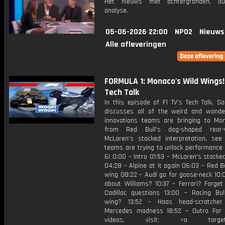
Het nieuws met achtergronden, du
analyse.
05-06-2026 22:00
NPO2
Nieuws
Alle afleveringen
FORMULA 1: Monaco's Wild Wings! 
Tech Talk
In this episode of F1 TV's Tech Talk, S
discusses all of the weird and wonde
innovations teams are bringing to Mon
from Red Bull's dog-shaped rear-
McLaren's stacked interpretation, se
teams are trying to unlock performance 
6! 0:00 – Intro 01:53 – McLaren's stacke
04:28 – Alpine at it again 06:03 – Red B
wing 08:22 – Audi go for goose-neck 10:
about Williams? 10:37 – Ferrari? Forget 
Cadillac questions 13:00 – Racing Bul
wing? 13:52 – Haas head-scratcher
Mercedes madness 18:52 – Outro For
videos, visit: <a target="