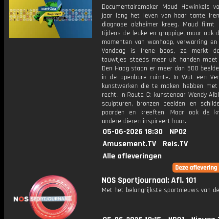
Documentairemaker Maud Hawinkels vo
jaar lang het leven van haar tante Iren
diagnose alzheimer kreeg. Maud filmt 
tijdens de leuke en grappige, maar ook de
momenten van wanhoop, verwarring en
Vandaag is Irene boos, ze merkt d
touwtjes steeds meer uit handen moet 
Den Haag staan er meer dan 500 beeld
in de openbare ruimte. In Wat een Verb
kunstwerken die te maken hebben met
recht. In Route C: kunstenaar Wendy Alb
sculpturen, bronzen beelden en schilde
paarden en kreeften. Maar ook de k
andere dieren inspireert haar.
05-06-2026 18:30
NPO2
Amusement.TV
Reis.TV
Alle afleveringen
NOS Sportjournaal: Afl. 101
Met het belangrijkste sportnieuws van de