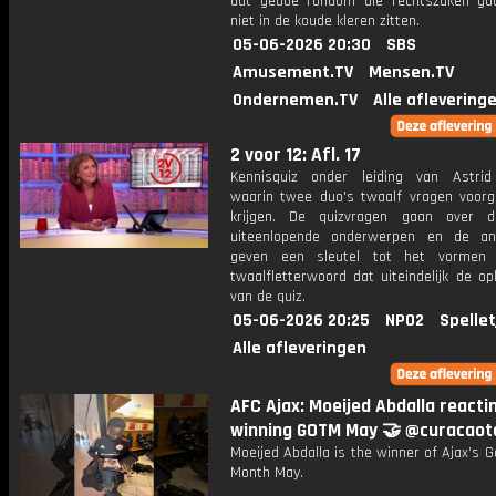
dat gedoe rondom die rechtszaken g
niet in de koude kleren zitten.
05-06-2026 20:30
SBS
Amusement.TV
Mensen.TV
Ondernemen.TV
Alle aflevering
2 voor 12: Afl. 17
Kennisquiz onder leiding van Astri
waarin twee duo's twaalf vragen voorg
krijgen. De quizvragen gaan over 
uiteenlopende onderwerpen en de an
geven een sleutel tot het vormen
twaalfletterwoord dat uiteindelijk de op
van de quiz.
05-06-2026 20:25
NPO2
Spellet
Alle afleveringen
AFC Ajax: Moeijed Abdalla reacti
winning GOTM May 🤝 @curacaot
Moeijed Abdalla is the winner of Ajax’s G
Month May.