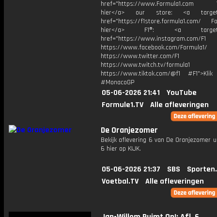
href="https://www.Formula1.com Vis
hier</a> our store: <a target=
href="https://f1store.formula1.com/ Fol
hier</a> F1®: <a target="_
href="https://www.instagram.com/F1
https://www.facebook.com/Formula1/
https://www.twitter.com/F1
https://www.twitch.tv/formula1
https://www.tiktok.com/@f1 #F1">Klik
#MonacoGP
05-06-2026 21:41
YouTube
Formule1.TV
Alle afleveringen
De Oranjezomer
Bekijk aflevering 6 van De Oranjezomer u
6 hier op KIJK.
05-06-2026 21:37
SBS
Sporten
Voetbal.TV
Alle afleveringen