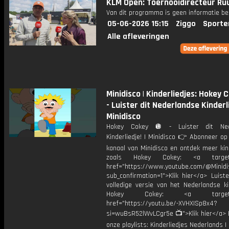
KLM Open: Toernooidirecteur Ruu
Van dit programma is geen informatie be
05-06-2026 15:15
Ziggo
Sporte
Alle afleveringen
Minidisco | Kinderliedjes: Hokey 
- Luister dit Nederlandse Kinderli
Minidisco
Hokey Cokey 🪩 - Luister dit Ned
Kinderliedje! | Minidisco 👉 Abonneer op
kanaal van Minidisco en ontdek meer kin
zoals Hokey Cokey: <a target="
href="https://www.youtube.com/@Minidis
sub_confirmation=1">Klik hier</a> Luist
volledige versie van het Nederlandse ki
Hokey Cokey: <a target="_
href="https://youtu.be/-XVHXISp8x4?
si=wuBsR52lWvLCgr5e 📺">Klik hier</a> B
onze playlists: Kinderliedjes Nederlands | 