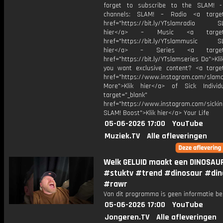
forget to subscribe to the SLAM! -
channels: SLAM! – Radio <a target=
href="https://bit.ly/YTslamradio SL
hier</a> – Music <a target="
href="https://bit.ly/YTslammusic SL
hier</a> – Series <a target="
href="https://bit.ly/YTslamseries Do">Kli
you want exclusive content? <a target
href="https://www.instagram.com/slamof
More">Klik hier</a> of Sick Indivi
target="_blank"
href="https://www.instagram.com/sickind
SLAM! Boost">Klik hier</a> Your Life
05-06-2026 17:00
YouTube
Muziek.TV
Alle afleveringen
Welk GELUID maakt een DINOSAU
#stuktv #trend #dinosaur #din
#rawr
Van dit programma is geen informatie be
05-06-2026 17:00
YouTube
Jongeren.TV
Alle afleveringen