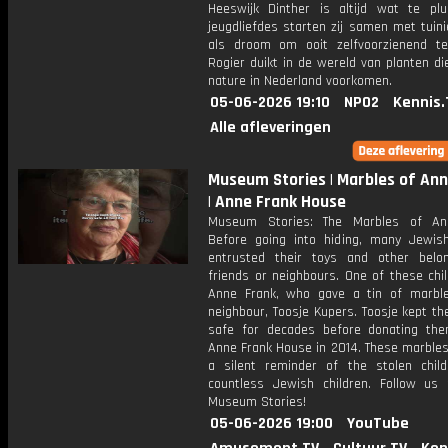
Heeswijk Dinther is altijd wat te plu
jeugdliefdes starten zij samen met tuin
als droom om ooit zelfvoorzienend te
Rogier duikt in de wereld van planten di
nature in Nederland voorkomen.
05-06-2026 19:10
NPO2
Kennis.
Alle afleveringen
Museum Stories | Marbles of Ann
| Anne Frank House
Museum Stories: The Marbles of An
Before going into hiding, many Jewish
entrusted their toys and other belo
friends or neighbours. One of these chi
Anne Frank, who gave a tin of marbl
neighbour, Toosje Kupers. Toosje kept t
safe for decades before donating th
Anne Frank House in 2014. These marbles
a silent reminder of the stolen chil
countless Jewish children. Follow us
Museum Stories!
05-06-2026 19:00
YouTube