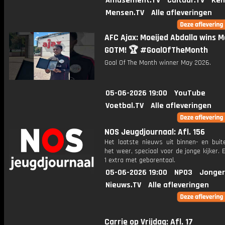
Amusement.TV
Cultuur.TV
Ken
Mensen.TV
Alle afleveringen
AFC Ajax: Moeijed Abdalla wins M
GOTM! 🏆 #GoalOfTheMonth
Goal Of The Month winner May 2026.
05-06-2026 19:00
YouTube
Voetbal.TV
Alle afleveringen
NOS Jeugdjournaal: Afl. 156
Het laatste nieuws uit binnen- en buit
het weer, speciaal voor de jonge kijker.
1 extra met gebarentaal.
05-06-2026 19:00
NPO3
Jonger
Nieuws.TV
Alle afleveringen
Carrie op Vrijdag: Afl. 17