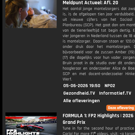
Meldpunt Actueel: Afl. 20
Het aantal jonge mantelzorgers dat zwa
is, is de afgelopen tien jaar verdubbeld, 
uit nieuwe cijfers van het Sociaal 
Planbureau (SCP). Het gaat dan om mant
van de tienerleeftijd tot begin dertig.
vier jongeren in Nederland tussen de 18 
is mantelzorger. Daarvan staan er 120.
onder druk door het mantelzorgen. 
bijvoorbeeld voor de zussen Amber (19)
(17) die dagelijks voor hun vader zorgen
Bruin praat in de studio over dit onde
hoogleraar en onderzoeker Alice de Boe
SCP en met docent-onderzoeker Hink
Werf.
05-06-2026 19:50
NPO2
Gezondheid.TV
Informatief.TV
Alle afleveringen
FORMULA 1: FP2 Highlights | 202
Grand Prix
Tune in for the second hour of practice
Carlo! For more F1® videos, visit: <a targe