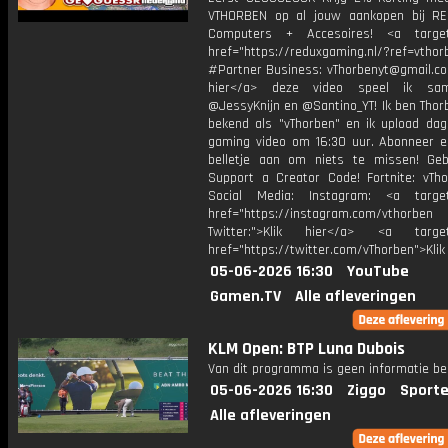
VTHORBEN op al jouw aankopen bij R
Computers + Accesoires! <a target=
href="https://reduxgaming.nl/?ref=vthor
#Partner Business: vThorbenyt@gmail.com
hier</a> deze video speel ik s
@JessyKnijn en @Santino_YT! Ik ben Thor
bekend als "vThorben" en ik upload dage
gaming video om 16:30 uur. Abonneer e
belletje aan om niets te missen! Geb
Support a Creator Code! Fortnite: vTho
Social Media: Instagram: <a target
href="https://instagram.com/vthorben
Twitter:">Klik hier</a> <a target=
href="https://twitter.com/vThorben">Klik
05-06-2026 16:30
YouTube
Gamen.TV
Alle afleveringen
KLM Open: BTP Luna Dubois
Van dit programma is geen informatie be
05-06-2026 16:30
Ziggo
Sporte
Alle afleveringen