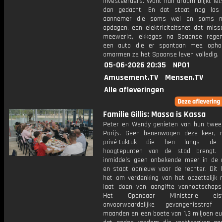
investeerders. Want hun droom blijkt ie
dan gedacht. En dat staat nog los
aannemer die soms wel en soms n
opdagen, een elektriciteitsnet dat miss
meewerkt, lekkages na Spaanse rege
een auto die er spontaan mee ophou
omarmen ze het Spaanse leven volledig.
05-06-2026 20:35
NPO1
Amusement.TV
Mensen.TV
Alle afleveringen
Familie Gillis: Massa is Kassa
Peter en Wendy genieten van hun twee
Parijs. Geen benenwagen deze keer,
privé-tuktuk die hen langs de 
hoogtepunten van de stad brengt. 
inmiddels geen onbekende meer in de 
en staat opnieuw voor de rechter. Dit 
het om verdenking van het opzettelijk n
laat doen van aangifte vennootschapsb
Het Openbaar Ministerie ei
onvoorwaardelijke gevangenisstra
maanden en een boete van 1,3 miljoen eu