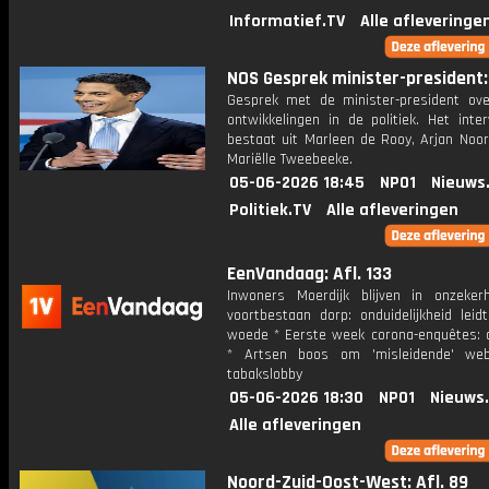
Informatief.TV
Alle afleveringe
NOS Gesprek minister-president: 
Gesprek met de minister-president ove
ontwikkelingen in de politiek. Het inte
bestaat uit Marleen de Rooy, Arjan Noor
Mariëlle Tweebeeke.
05-06-2026 18:45
NPO1
Nieuws
Politiek.TV
Alle afleveringen
EenVandaag: Afl. 133
Inwoners Moerdijk blijven in onzeker
voortbestaan dorp: onduidelijkheid leid
woede * Eerste week corona-enquêtes: di
* Artsen boos om 'misleidende' web
tabakslobby
05-06-2026 18:30
NPO1
Nieuws
Alle afleveringen
Noord-Zuid-Oost-West: Afl. 89