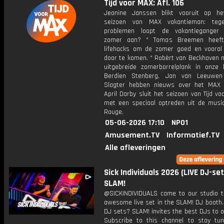
Tijd voor MAX: Afl. 106
Jeanine Janssen blikt vooruit op h
seizoen van MAX vakantieman: teg
problemen loopt de vakantieganger
zomer aan? * Tomas Breemen heeft
lifehacks om de zomer goed en vooral 
door te komen. * Robèrt van Beckhoven 
uitgebreide zomerborrelplank in onze 
Berdien Stenberg, Jan van Leeuwe
Slagter hebben nieuws over het MAX 
April Darby sluit het seizoen van Tijd v
met een speciaal optreden uit de music
Rouge.
05-06-2026 17:10
NPO1
Amusement.TV
Informatief.TV
Alle afleveringen
Sick Individuals 2026 (LIVE DJ-set)
SLAM!
@SICKINDIVIDUALS came to our studio t
awesome live set in the SLAM! DJ booth.
DJ sets? SLAM! invites the best DJs to o
Subscribe to this channel to stay tun