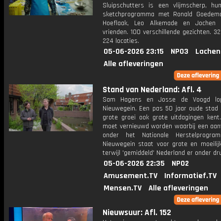
Sluipschutters is een vlijmscherp, hum
sketchprogramma met Ronald Goedemo
Hoeflaak, Leo Alkemade en Jochen 
vrienden. 100 verschillende gezichten. 3
224 locaties.
05-06-2026 23:15
NPO3
Lachen
Alle afleveringen
Stand van Nederland: Afl. 4
Sam Hagens en Josse de Voogd lo
Nieuwegein. Een pas 50 jaar oude stad 
grote groei ook grote uitdagingen kent
moet vernieuwd worden waarbij een aant
onder het Nationale Herstelprogram
Nieuwegein staat voor grote en moeilij
terwijl 'gemiddeld' Nederland er onder dr
05-06-2026 22:35
NPO2
Amusement.TV
Informatief.TV
Mensen.TV
Alle afleveringen
Nieuwsuur: Afl. 152