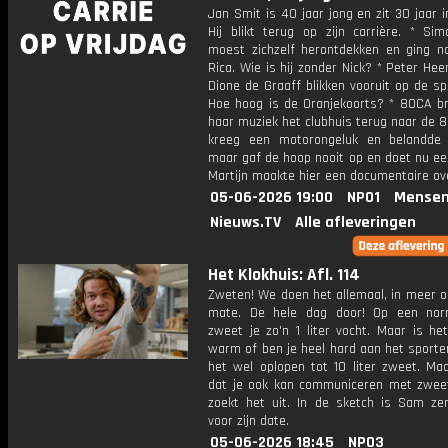
Jan Smit is 40 jaar jong en zit 30 jaar i
Hij blikt terug op zijn carrière. * Sim
moest zichzelf herontdekken en ging n
Rica. Wie is hij zonder Nick? * Peter He
Dione de Graaff blikken vooruit op de s
Hoe hoog is de Oranjekoorts? * 80CA b
haar muziek het clubhuis terug naar de 80
kreeg een motorongeluk en belandde
maar gaf de hoop nooit op en doet nu een
Martijn maakte hier een documentaire ov
05-06-2026 19:00
NPO1
Mensen
Nieuws.TV
Alle afleveringen
Het Klokhuis: Afl. 114
Zweten! We doen het allemaal, in meer o
mate. De hele dag door! Op een nor
zweet je zo'n 1 liter vocht. Maar is he
warm of ben je heel hard aan het sporte
het wel oplopen tot 10 liter zweet. Maa
dat je ook kan communiceren met zwee
zoekt het uit. In de sketch is Sam ze
voor zijn date.
05-06-2026 18:45
NPO3