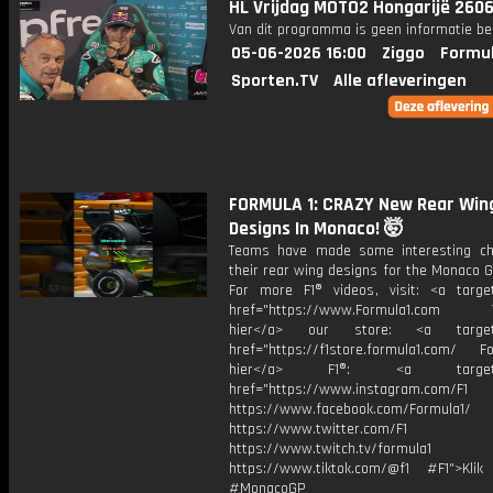
HL Vrijdag MOTO2 Hongarijë 260
Van dit programma is geen informatie be
05-06-2026 16:00
Ziggo
Formul
Sporten.TV
Alle afleveringen
FORMULA 1: CRAZY New Rear Win
Designs In Monaco! 🤯
Teams have made some interesting c
their rear wing designs for the Monaco G
For more F1® videos, visit: <a target
href="https://www.Formula1.com Vis
hier</a> our store: <a target=
href="https://f1store.formula1.com/ Fol
hier</a> F1®: <a target="_
href="https://www.instagram.com/F1
https://www.facebook.com/Formula1/
https://www.twitter.com/F1
https://www.twitch.tv/formula1
https://www.tiktok.com/@f1 #F1">Klik
#MonacoGP