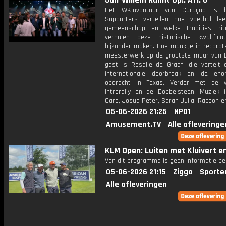
Jan-Willem Ruimt Op!: Afl. 6
Het WK-avontuur van Curaçao is b
Supporters vertellen hoe voetbal le
gemeenschap en welke tradities, ri
verhalen deze historische kwalifica
bijzonder maken. Hoe maak je in record
meesterwerk op de grootste muur van D
gast is Rosalie de Graaf, die vertelt 
internationale doorbraak en de en
opdracht in Texas. Verder met de w
Introrally en de Dobbelsteen. Muziek 
Caro, Josua Peter, Sarah Julia, Racoon en
05-06-2026 21:25
NPO1
Amusement.TV
Alle afleveringe
KLM Open: Luiten met Kluivert en
Van dit programma is geen informatie be
05-06-2026 21:15
Ziggo
Sporte
Alle afleveringen