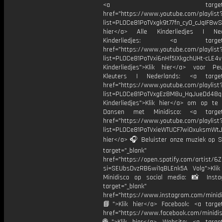
<a target="_bl
href="https://www.youtube.com/playlist
list=PL0Ce81PoTVxgk9t77fn_cy0_cJqIF8wS
hier</a> Alle Kinderliedjes | Ned
Kinderliedjes: <a target="
href="https://www.youtube.com/playlist
list=PL0Ce81PoTVxi6nHf5IXkgchUHt-cLE4
Kinderliedjes">Klik hier</a> voor P
Kleuters | Nederlands: <a target=
href="https://www.youtube.com/playlist
list=PL0Ce81PoTVxgEz8M8u_HqJueDd48
Kinderliedjes">Klik hier</a> om op te
Dansen met Minidisco: <a target=
href="https://www.youtube.com/playlist
list=PL0Ce81PoTVxieWTUCF7wiOxuksmWtJp
hier</a> 🎧 Beluister onze muziek op Sp
target="_blank"
href="https://open.spotify.com/artist/
si=SEUbsDvzRB6wi1qBLEnk5A Volg">Klik
Minidisco op social media: 📸 Inst
target="_blank"
href="https://www.instagram.com/minidis
📘">Klik hier</a> Facebook: <a target
href="https://www.facebook.com/minidi