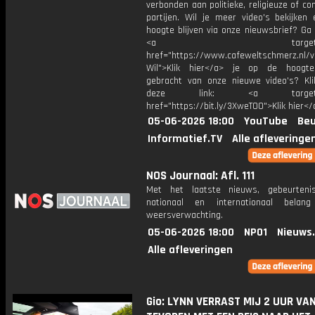
verbonden aan politieke, religieuze of c
partijen. Wil je meer video's bekijken
hoogte blijven via onze nieuwsbrief? Ga
<a target="_bl
href="https://www.cafeweltschmerz.nl/v
Wil">Klik hier</a> je op de hoogt
gebracht van onze nieuwe video's? Kl
deze link: <a target="_
href="https://bit.ly/3XweTO0">Klik hier</
05-06-2026 18:00
YouTube
Beu
Informatief.TV
Alle afleveringe
NOS Journaal: Afl. 111
Met het laatste nieuws, gebeurteni
nationaal en internationaal bela
weersverwachting.
05-06-2026 18:00
NPO1
Nieuws
Alle afleveringen
Gio: LYNN VERRAST MIJ 2 UUR VA