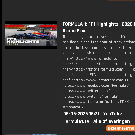
FORMULA 1: FP1 Highlights | 2026
Grand Prix
The opening practice session in Monac
red flags in the first hour of track action
on all the key moments from FP1... For
videos, visit: <a target="
href="https://www.Formula1.com Vis
hier</a> our store: <a target=
href="https://f1store.formula1.com/ Fol
hier</a> F1®: <a target="_
href="https://www.instagram.com/F1
https://www.facebook.com/Formula1/
https://www.twitter.com/F1
https://www.twitch.tv/formula1
https://www.tiktok.com/@f1 #F1">Klik
#MonacoGP
05-06-2026 16:21
YouTube
Formule1.TV
Alle afleveringen