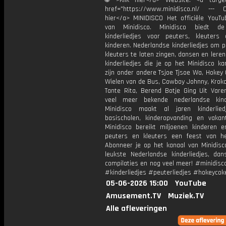
🌐">Klik hier</a> Website: <a target
href="https://www.minidisco.nl/ --- O
hier</a> MINIDISCO Het officiële YouTu
van Minidisco. Minidisco biedt de
kinderliedjes voor peuters, kleuters
kinderen. Nederlandse kinderliedjes om 
kleuters te laten zingen, dansen en lere
kinderliedjes die je op het Minidisco ka
zijn onder andere Tsjoe Tjsoe Wa, Hokey
Wielen van de Bus, Cowboy Johnny, Krokod
Tante Rita, Berend Botje Ging Uit Vare
veel meer bekende nederlandse kinde
Minidisco maakt al jaren kinderlie
basischolen, kinderopvanding en vakant
Minidisco bereikt miljoenen kinderen e
peuters en kleuters een feest van he
Abonneer je op het kanaal van Minidisc
leukste Nederlandse kinderliedjes, dans
compilaties en nog veel meer! #minidisc
#kinderliedjes #peuterliedjes #hokeycok
05-06-2026 15:00
YouTube
Amusement.TV
Muziek.TV
Alle afleveringen