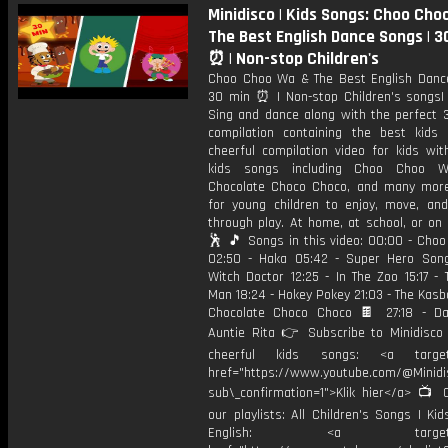
Minidisco | Kids Songs: Choo Cho
The Best English Dance Songs | 3
⏰ | Non-stop Children's
Choo Choo Wa & The Best English Danc
30 min ⏰ | Non-stop Children's songs| 
Sing and dance along with the perfect 
compilation containing the best kids
cheerful compilation video for kids wit
kids songs including Choo Choo W
Chocolate Choco Choco, and many more
for young children to enjoy, move, and
through play. At home, at school, or on h
🕺 🎵 Songs in this video: 00:00 - Cho
02:50 - Haka 05:42 - Super Hero Son
Witch Doctor 12:25 - In The Zoo 15:17 -
Man 18:24 - Hokey Pokey 21:03 - The Kasb
Chocolate Choco Choco 🍫 27:18 - D
Auntie Rita 👉 Subscribe to Minidisco
cheerful kids songs: <a target=
href="https://www.youtube.com/@Minid
sub\_confirmation=1">Klik hier</a> 📺 
our playlists: All Children's Songs | Ki
English: <a target="_