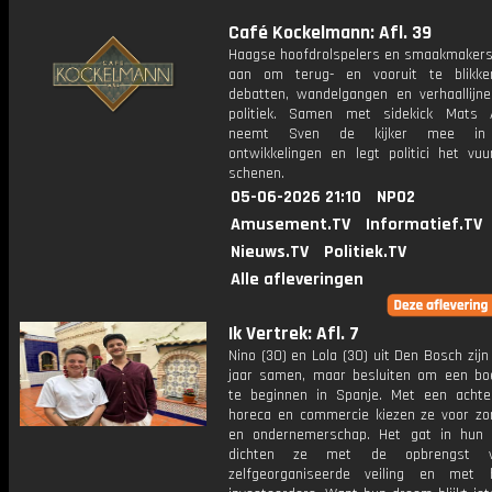
Café Kockelmann: Afl. 39
Haagse hoofdrolspelers en smaakmakers
aan om terug- en vooruit te blikk
debatten, wandelgangen en verhaallijn
politiek. Samen met sidekick Mats 
neemt Sven de kijker mee in
ontwikkelingen en legt politici het vu
schenen.
05-06-2026 21:10
NPO2
Amusement.TV
Informatief.TV
Nieuws.TV
Politiek.TV
Alle afleveringen
Ik Vertrek: Afl. 7
Nino (30) en Lola (30) uit Den Bosch zij
jaar samen, maar besluiten om een boe
te beginnen in Spanje. Met een achte
horeca en commercie kiezen ze voor zon,
en ondernemerschap. Het gat in hun 
dichten ze met de opbrengst 
zelfgeorganiseerde veiling en met 