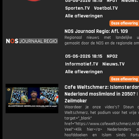
05-06-2026 18:15
NPO1
Nieuws.
Sporten.TV
Voetbal.TV
Alle afleveringen
NOS Journaal Regio: Afl. 109
Regionaal nieuws met landelijke uit
gemaakt door de NOS en de regionale om
05-06-2026 18:15
NPO2
Informatief.TV
Nieuws.TV
Alle afleveringen
Cafe Weltschmerz: Islamsterda
Nederland moslimland in 2050? |
Zeilmaker
Waardeer je onze video's? Steun 
Weltschmerz, het podium voor het vrije 
target="_blank"
href="https://www.cafeweltschmerz.nl/
Veel">Klik hier</a> Nederlanders a
hoofddoeken en Islam sinds For