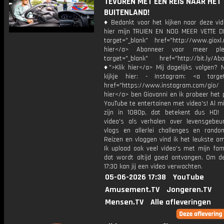
TEVOREN MET EEN REIS NAAR HET
BUITENLAND!
♦ Bedankt voor het kijken naar deze vid
hier mijn TRUIEN EN NOG MEER VETTE D
target="_blank" href="http://www.gioxl.
hier</a> Abonneer voor meer ple
target="_blank" href="http://bit.ly/Ab
♦">Klik hier</a> Mij dagelijks volgen?
kijkje hier: - Instagram: <a target
href="https://www.instagram.com/gio/
hier</a> ben Giovanni en ik probeer het 
YouTube te entertainen met video's! Al mi
zijn in 1080p, dat betekent dus HD! 
video's als verhalen over levensgebeur
vlogs en allerlei challenges en rando
Reizen en vloggen vind ik het leukste o
Ik upload ook veel video's met mijn fam
dat wordt altijd goed ontvangen. Om 
17:30 kan jij een video verwachten.
05-06-2026 17:38
YouTube
Amusement.TV
Jongeren.TV
Mensen.TV
Alle afleveringen