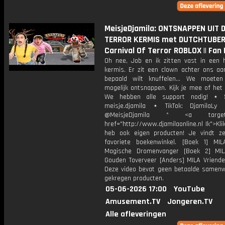
MeisjeDjamila: ONTSNAPPEN UIT 
TERROR KERMIS met DUTCHTUBER!
Carnival Of Terror ROBLOX || Fan 
Oh nee, Job en ik zitten vast in een 
kermis. Er zit een clown achter ons aan
bepaald wilt knuffelen... We moete
mogelijk ontsnappen. Kijk je mee of het
We hebben alle support nodig! ⋆ S
meisje.djamila ⋆ TikTok: DjamilaLy
@MeisjeDjamila * <a target="
href="http://www.djamilaonline.nl Ik">Kli
heb ook eigen producten! Je vindt z
favoriete boekenwinkel. [Boek 1] M
Magische Dromenvanger [Boek 2] MI
Gouden Toverveer [Anders] MILA Vriende
Deze video bevat geen betaalde samenw
gekregen producten.
05-06-2026 17:00
YouTube
Amusement.TV
Jongeren.TV
Alle afleveringen