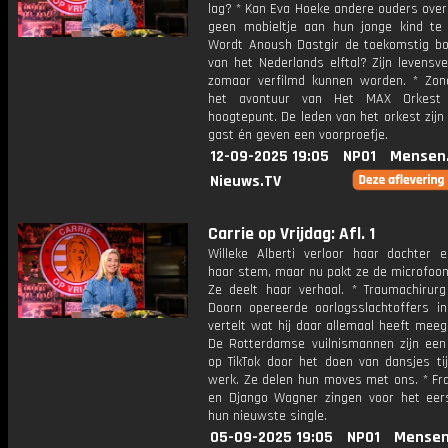
lag? * Kan Eva Hoeke andere ouders over
geen mobieltje aan hun jonge kind te
Wordt Anoush Dastgir de toekomstig b
van het Nederlands elftal? Zijn levensv
zomaar verfilmd kunnen worden. * Zo
het avontuur van Het MAX Orkest
hoogtepunt. De leden van het orkest zijn 
gast én geven een voorproefje.
12-09-2025 19:05
NPO1
Mensen
Nieuws.TV
Carrie op Vrijdag: Afl. 1
Willeke Alberti verloor haar dochter 
haar stem, maar nu pakt ze de microfoon
Ze deelt haar verhaal. * Traumachirur
Doorn opereerde oorlogsslachtoffers i
vertelt wat hij daar allemaal heeft mee
De Rotterdamse vuilnismannen zijn een
op TikTok door het doen van dansjes ti
werk. Ze delen hun moves met ons. * Fr
en Django Wagner zingen voor het ee
hun nieuwste single.
05-09-2025 19:05
NPO1
Mensen