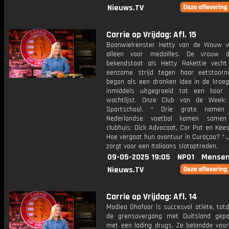
Nieuws.TV
Carrie op Vrijdag: Afl. 15
Baanwielrenster Hetty van de Wouw v
alleen voor medailles. De vrouw d
bekendstaat als Hetty Rakettie vech
eenzame strijd tegen haar eetstoorn
begon als een dronken idee in de kroeg
inmiddels uitgegroeid tot een koor
wachtlijst. Onze Club van de Week:
Sportschool. * Drie grote namen
Nederlandse voetbal komen same
clubhuis: Dick Advocaat, Cor Pot en Kee
Hoe vergaat hun avontuur in Curaçao? * 
zorgt voor een Italiaans slotoptreden.
09-05-2025 19:05
NPO1
Mensen
Nieuws.TV
Carrie op Vrijdag: Afl. 14
Madiea Ghafoor is succesvol atlete, totd
de grensovergang met Duitsland gep
met een lading drugs. Ze belandde voor 