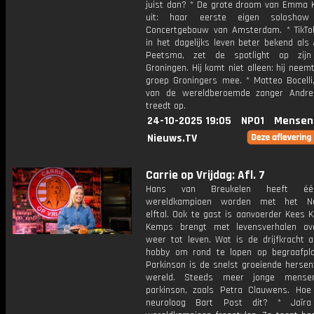
juist dan? * De grote droom van Emma
uit: haar eerste eigen solosho
Concertgebouw van Amsterdam. * TikT
in het dagelijks leven beter bekend als
Peetsma, zet de spotlight op zijn 
Groningen. Hij komt niet alleen: hij neem
groep Groningers mee. * Matteo Bocelli
van de wereldberoemde zanger Andrea
treedt op.
24-10-2025 19:05
NPO1
Mensen
Nieuws.TV
Carrie op Vrijdag: Afl. 7
Hans van Breukelen heeft éé
wereldkampioen worden met het Ne
elftal. Ook te gast is aanvoerder Kees K
Kemps brengt met levensverhalen ov
weer tot leven. Wat is de drijfkracht a
hobby om rond te lopen op begraafpl
Parkinson is de snelst groeiende hersen
wereld. Steeds meer jonge mensen
parkinson, zoals Petra Clauwens. Hoe 
neuroloog Bart Post dit? * Jaïr