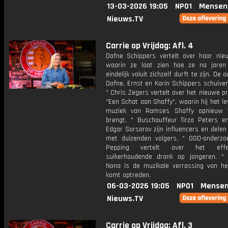
13-03-2026 19:05
NPO1
Mensen
Nieuws.TV
Carrie op Vrijdag: Afl. 4
Dafne Schippers vertelt over haar nie
waarin ze laat zien hoe ze na jaren
eindelijk voluit zichzelf durft te zijn. De
Dafne, Ernst en Karin Schippers schuive
* Chris Zegers vertelt over het nieuwe 
*Een Schat aan Shaffy*, waarin hij het l
muziek van Ramses Shaffy opnieuw t
brengt. * Buschauffeur Tirza Peters en
Edgar Sorsorov zijn influencers en dele
met duizenden volgers. * GGD-onderzo
Pepping vertelt over het eff
suikerhoudende drank op jongeren. *
Nona is de muzikale verrassing van he
komt optreden.
06-03-2026 19:05
NPO1
Mensen
Nieuws.TV
Carrie op Vrijdag: Afl. 3