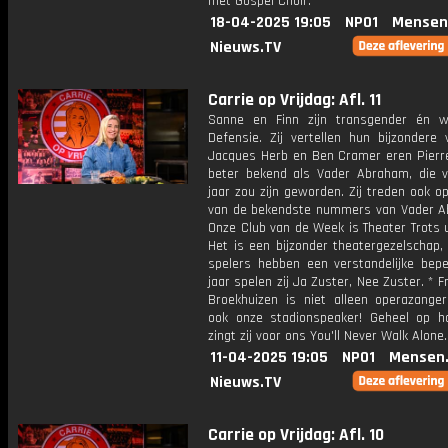
met Gospel Choir.
18-04-2025 19:05
NPO1
Mensen
Nieuws.TV
Carrie op Vrijdag: Afl. 11
Sanne en Finn zijn transgender én w
Defensie. Zij vertellen hun bijzondere 
Jacques Herb en Ben Cramer eren Pierre
beter bekend als Vader Abraham, die v
jaar zou zijn geworden. Zij treden ook 
van de bekendste nummers van Vader A
Onze Club van de Week is Theater Trots 
Het is een bijzonder theatergezelschap,
spelers hebben een verstandelijke beper
jaar spelen zij Ja Zuster, Nee Zuster. * F
Broekhuizen is niet alleen operazanger
ook onze stadionspeaker! Geheel op ha
zingt zij voor ons You'll Never Walk Alone.
11-04-2025 19:05
NPO1
Mensen
Nieuws.TV
Carrie op Vrijdag: Afl. 10