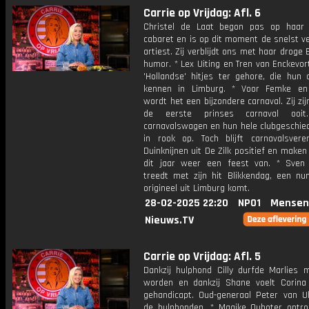
Carrie op Vrijdag: Afl. 6
Christel de Laat begon pas op haar
cabaret en is op dit moment de snelst v
artiest. Zij verblijdt ons met haar droge
humor. * Lex Uiting en Tren van Enckevo
'Hollandse' hitjes ter gehore, die hun 
kennen in Limburg. * Voor Femke en
wordt het een bijzondere carnaval. Zij zij
de eerste prinses carnaval ooi
carnavalswagen en hun hele clubgeschied
in rook op. Toch blijft carnavalsvere
Duinknijnen uit De Zilk positief en maken
dit jaar weer een feest van. * Sven
treedt met zijn hit Blikkendag, een n
origineel uit Limburg komt.
28-02-2025 22:20
NPO1
Mensen
Nieuws.TV
Carrie op Vrijdag: Afl. 5
Dankzij hulphond Cilly durfde Marlies 
worden en dankzij Shane voelt Corina 
gehandicapt. Oud-generaal Peter van U
de hulphonden. * Maaike Ouboter ontr