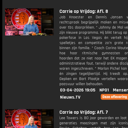
Carrie op Vrijdag: Afl. 8
Job Knoester en Dennis Jansen w
rechtspraak begrijpelijk maken en misv
over tbs doorprikken. * Johnny de Mol ve
zijn nieuwe programma. Hij blikt terug op 
pokerfase in Las Vegas én vertelt h
spelletjes en competitie zo'n grote r
binnen zijn familie. * Coach Corina Woute
hoe haar ritmische gymnasten on
hoorden dat ze niet naar het EK mogen
administratieve fout, terwijl andere disci
waren ingeschreven. * Marlon Pichel ka
én zingen tegelijkertijd. Hij treedt op
Gepken en Bart Plaatje vertellen waar
paasvuur willen behouden.
03-04-2026 19:05
NPO1
Mensen
Nieuws.TV
Carrie op Vrijdag: Afl. 7
Lee Towers is 80 jaar geworden en laat 
generaties meezingen met zijn iconis