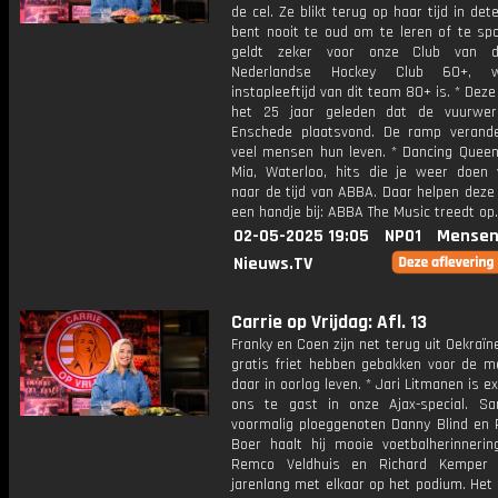
de cel. Ze blikt terug op haar tijd in dete
bent nooit te oud om te leren of te spo
geldt zeker voor onze Club van 
Nederlandse Hockey Club 60+, 
instapleeftijd van dit team 80+ is. * Dez
het 25 jaar geleden dat de vuurwer
Enschede plaatsvond. De ramp verand
veel mensen hun leven. * Dancing Que
Mia, Waterloo, hits die je weer doen 
naar de tijd van ABBA. Daar helpen deze
een handje bij: ABBA The Music treedt op.
02-05-2025 19:05
NPO1
Mensen
Nieuws.TV
Carrie op Vrijdag: Afl. 13
Franky en Coen zijn net terug uit Oekraïne
gratis friet hebben gebakken voor de m
daar in oorlog leven. * Jari Litmanen is ex
ons te gast in onze Ajax-special. 
voormalig ploeggenoten Danny Blind en 
Boer haalt hij mooie voetbalherinnerin
Remco Veldhuis en Richard Kemper 
jarenlang met elkaar op het podium. Het 