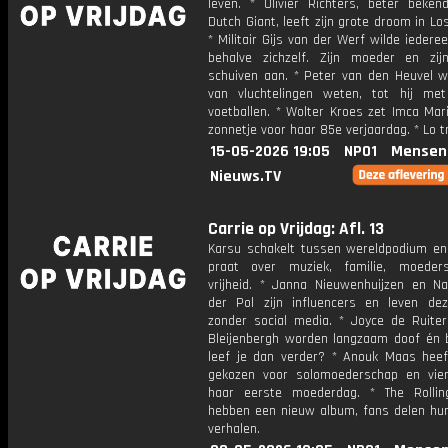
leven. * Olivier Richters, beter beken
Dutch Giant, leeft zijn grote droom in Lo
* Militair Gijs van der Werf wilde iedere
behalve zichzelf. Zijn moeder en zij
schuiven aan. * Peter van den Heuvel wi
van vluchtelingen weten, tot hij me
voetballen. * Wolter Kroes zet Imca Mar
zonnetje voor haar 85e verjaardag. * Lo t
15-05-2026 19:05
NPO1
Mensen
Nieuws.TV
Carrie op Vrijdag: Afl. 13
Karsu schakelt tussen wereldpodium en
praat over muziek, familie, moeder
vrijheid. * Janna Nieuwenhuijzen en N
der Pol zijn influencers en leven d
zonder social media. * Joyce de Ruite
Bleijenbergh worden langzaam doof én b
leef je dan verder? * Anouk Maas hee
gekozen voor solomoederschap en vie
haar eerste moederdag. * The Rolli
hebben een nieuw album, fans delen hu
verhalen.