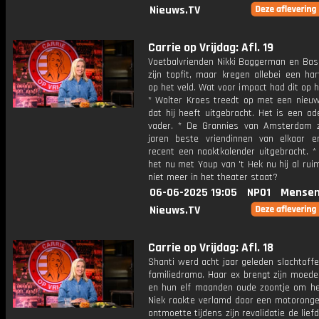
Nieuws.TV
Carrie op Vrijdag: Afl. 19
Voetbalvrienden Nikki Baggerman en Bas
zijn topfit, maar kregen allebei een har
op het veld. Wat voor impact had dit op 
* Wolter Kroes treedt op met een nie
dat hij heeft uitgebracht. Het is een od
vader. * De Grannies van Amsterdam zi
jaren beste vriendinnen van elkaar 
recent een naaktkalender uitgebracht. *
het nu met Youp van 't Hek nu hij al rui
niet meer in het theater staat?
06-06-2025 19:05
NPO1
Mensen
Nieuws.TV
Carrie op Vrijdag: Afl. 18
Shanti werd acht jaar geleden slachtoff
familiedrama. Haar ex brengt zijn moeder
en hun elf maanden oude zoontje om het
Niek raakte verlamd door een motoronge
ontmoette tijdens zijn revalidatie de liefd