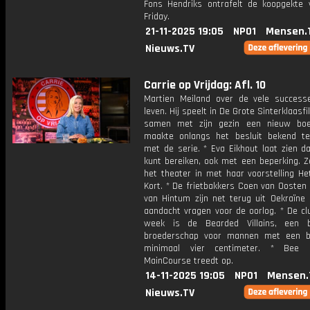
Fons Hendriks ontrafelt de koopgekte 
Friday.
21-11-2025 19:05
NPO1
Mensen.
Nieuws.TV
Carrie op Vrijdag: Afl. 10
Martien Meiland over de vele successe
leven. Hij speelt in De Grote Sinterklaasfi
samen met zijn gezin een nieuw boe
maakte onlangs het besluit bekend t
met de serie. * Eva Eikhout laat zien da
kunt bereiken, ook met een beperking. Z
het theater in met haar voorstelling He
Kort. * De frietbakkers Coen van Oosten
van Hintum zijn net terug uit Oekraïne 
aandacht vragen voor de oorlog. * De cl
week is de Bearded Villains, een b
broederschap voor mannen met een b
minimaal vier centimeter. * Bee
MainCourse treedt op.
14-11-2025 19:05
NPO1
Mensen.
Nieuws.TV