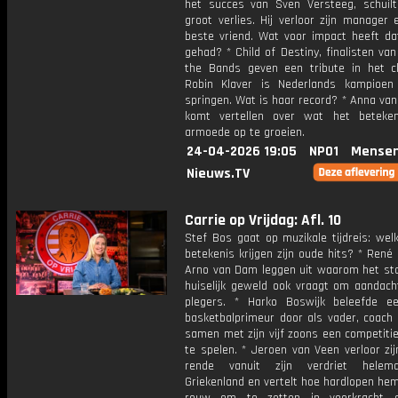
het succes van Sven Versteeg, schuil
groot verlies. Hij verloor zijn manager
beste vriend. Wat voor impact heeft d
gehad? * Child of Destiny, finalisten van
the Bands geven een tribute in het cl
Robin Klaver is Nederlands kampioen
springen. Wat is haar record? * Anna va
komt vertellen over wat het beteke
armoede op te groeien.
24-04-2026 19:05
NPO1
Mensen
Nieuws.TV
Carrie op Vrijdag: Afl. 10
Stef Bos gaat op muzikale tijdreis: wel
betekenis krijgen zijn oude hits? * René
Arno van Dam leggen uit waarom het st
huiselijk geweld ook vraagt om aandach
plegers. * Harko Boswijk beleefde e
basketbalprimeur door als vader, coach 
samen met zijn vijf zoons een competiti
te spelen. * Jeroen van Veen verloor zij
rende vanuit zijn verdriet helem
Griekenland en vertelt hoe hardlopen he