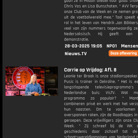
gaan ze in Milaan allebei voor goud: sn
Chris Vos en Lisa Bunschoten. * AVV Tersc
onze Club van de Week en ze nemen gr
uit de voetbalwereld mee.* Taal speelt 
rol in het leven van Hendrik Jan Bökkers.
veel van zijn nummers tegenwoordig zel
Nedersaksisch. Hij geeft een m
demonstratie.
28-03-2025 19:05
NPO1
Mensen
Nieuws.TV
Carrie op Vrijdag: Afl. 8
Leonie ter Braak is onze stadionspeaker
Pusic is trainer in Oekraïne. * Het is 
langstlopende televisieprogramma
Nederlandse buis: VisTV. Wat m
programma zo populair? * Mante
combineren privé en werk met het verz
hun naasten. Om te voorkomen 
overspannen raken, zijn de Roodkapjes in
geroepen. Deze vrijwilligers zijn onze C
Week. * Zij schreef bij de WK a
geschiedenis door zichzelf tot de
schaatswereldkampioen van Nederland t