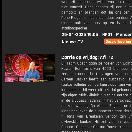
waar zij samen oud willen worden, maar
niet vanzelf. Daar hebben zij een nu
gemaakt en brengen dat bij ons ten 
René Froger is niet alleen door en door Aj
treedt ook voor ons op én is dit k
stadionspeaker.
25-04-2025 19:05
NPO1
Mensen
Nieuws.TV
Carrie op Vrijdag: Afl. 12
Bij Team Ocean gaan ze roeien van Calif
Hawaii. Een tocht van 4500 kilometer 
zee, om aandacht te vragen voor drin
Jeroen Decker heeft een succesvol le
raakte volledig van de kaart door zijn ver
Inmiddels is hij weer uit het dal gekome
zijn eigen afkickkliniek. * Met de eerste b
in de clubgeschiedenis in het verschiet
de zenuwen bij Go Ahead Eagles toe 
Maar hoe leven de supporters naar deze
* Hans van Breukelen verloor zijn 
alvleesklierkanker. Hij zet zich in voor
Support Casper. * Shirma Rouse treedt 