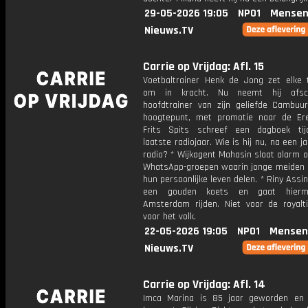
29-05-2026 19:05
NPO1
Mensen
Nieuws.TV
Carrie op Vrijdag: Afl. 15
Voetbaltrainer Henk de Jong zet elke 
om in kracht. Nu neemt hij afsc
hoofdtrainer van zijn geliefde Cambuu
hoogtepunt, met promotie naar de Ered
Frits Spits schreef een dagboek tij
laatste radiojaar. Wie is hij nu, na een j
radio? * Wijkagent Mahasin slaat alarm 
WhatsApp-groepen waarin jonge meiden a
hun persoonlijke leven delen. * Riny Ass
een gouden koets en gaat hierm
Amsterdam rijden. Niet voor de royalt
voor het volk.
22-05-2026 19:05
NPO1
Mensen
Nieuws.TV
Carrie op Vrijdag: Afl. 14
Imca Marina is 85 jaar geworden en 