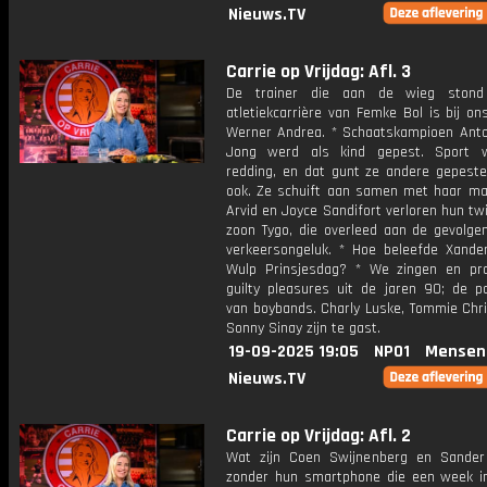
Nieuws.TV
Carrie op Vrijdag: Afl. 3
De trainer die aan de wieg ston
atletiekcarrière van Femke Bol is bij on
Werner Andrea. * Schaatskampioen Anto
Jong werd als kind gepest. Sport 
redding, en dat gunt ze andere gepeste
ook. Ze schuift aan samen met haar ma
Arvid en Joyce Sandifort verloren hun twi
zoon Tygo, die overleed aan de gevolge
verkeersongeluk. * Hoe beleefde Xande
Wulp Prinsjesdag? * We zingen en pr
guilty pleasures uit de jaren 90; de po
van boybands. Charly Luske, Tommie Chri
Sonny Sinay zijn te gast.
19-09-2025 19:05
NPO1
Mensen
Nieuws.TV
Carrie op Vrijdag: Afl. 2
Wat zijn Coen Swijnenberg en Sander
zonder hun smartphone die een week in