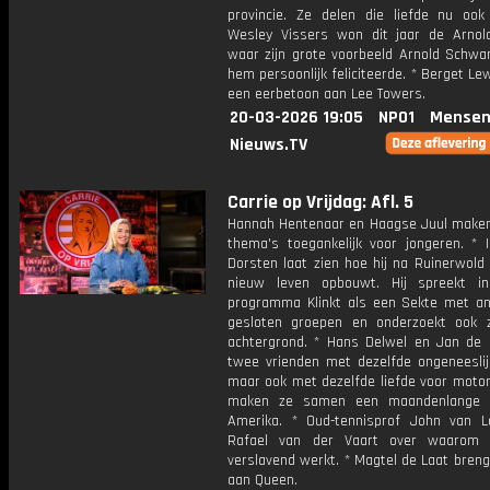
provincie. Ze delen die liefde nu ook 
Wesley Vissers won dit jaar de Arnold
waar zijn grote voorbeeld Arnold Schwa
hem persoonlijk feliciteerde. * Berget Le
een eerbetoon aan Lee Towers.
20-03-2026 19:05
NPO1
Mensen
Nieuws.TV
Carrie op Vrijdag: Afl. 5
Hannah Hentenaar en Haagse Juul maken 
thema's toegankelijk voor jongeren. * I
Dorsten laat zien hoe hij na Ruinerwold
nieuw leven opbouwt. Hij spreekt in
programma Klinkt als een Sekte met an
gesloten groepen en onderzoekt ook z
achtergrond. * Hans Delwel en Jan de Bl
twee vrienden met dezelfde ongeneeslijk
maar ook met dezelfde liefde voor motor
maken ze samen een maandenlange t
Amerika. * Oud-tennisprof John van 
Rafael van der Vaart over waarom 
verslavend werkt. * Magtel de Laat bren
aan Queen.