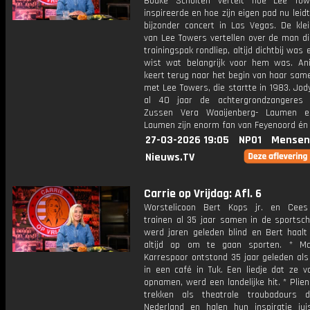
Bouke Scholten vertelt hoe Lee To
inspireerde en hoe zijn eigen pad nu leid
bijzonder concert in Las Vegas. De klei
van Lee Towers vertellen over de man di
trainingspak rondliep, altijd dichtbij was 
wist wat belangrijk voor hem was. An
keert terug naar het begin van haar sam
met Lee Towers, die startte in 1983. Jody
al 40 jaar de achtergrondzangeres 
Zussen Vera Waaijenberg- Laumen 
Laumen zijn enorm fan van Feyenoord én 
27-03-2026 19:05
NPO1
Mensen
Nieuws.TV
Carrie op Vrijdag: Afl. 6
Worstelicoon Bert Kops jr. en Cees
trainen al 35 jaar samen in de sportsch
werd jaren geleden blind en Bert haal
altijd op om te gaan sporten. * Ma
Karrespoor ontstond 35 jaar geleden als
in een café in Tuk. Een liedje dat ze v
opnamen, werd een landelijke hit. * Plie
trekken als theatrale troubadours 
Nederland en halen hun inspiratie jui