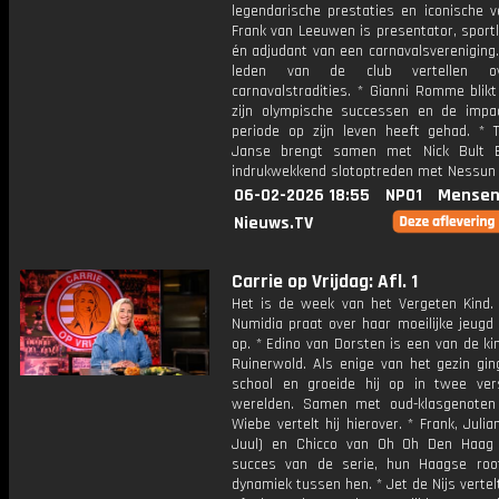
legendarische prestaties en iconische v
Frank van Leeuwen is presentator, sport
én adjudant van een carnavalsvereniging.
leden van de club vertellen o
carnavalstradities. * Gianni Romme blik
zijn olympische successen en de impa
periode op zijn leven heeft gehad. * T
Janse brengt samen met Nick Bult 
indrukwekkend slotoptreden met Nessun
06-02-2026 18:55
NPO1
Mensen
Nieuws.TV
Carrie op Vrijdag: Afl. 1
Het is de week van het Vergeten Kind.
Numidia praat over haar moeilijke jeugd
op. * Edino van Dorsten is een van de ki
Ruinerwold. Als enige van het gezin gin
school en groeide hij op in twee vers
werelden. Samen met oud-klasgenote
Wiebe vertelt hij hierover. * Frank, Juli
Juul) en Chicco van Oh Oh Den Haag
succes van de serie, hun Haagse ro
dynamiek tussen hen. * Jet de Nijs vertel