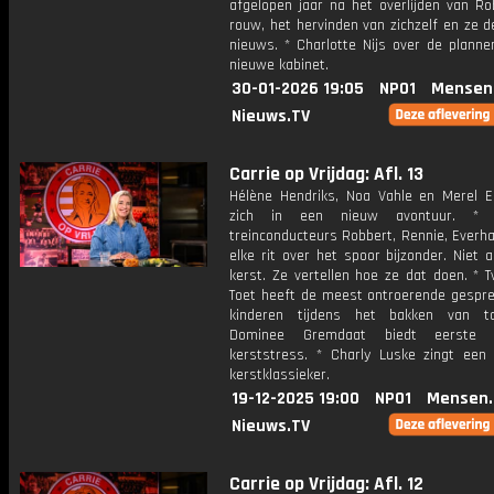
afgelopen jaar na het overlijden van Ro
rouw, het hervinden van zichzelf en ze d
nieuws. * Charlotte Nijs over de planne
nieuwe kabinet.
30-01-2026 19:05
NPO1
Mensen
Nieuws.TV
Carrie op Vrijdag: Afl. 13
Hélène Hendriks, Noa Vahle en Merel E
zich in een nieuw avontuur. * 
treinconducteurs Robbert, Rennie, Everh
elke rit over het spoor bijzonder. Niet 
kerst. Ze vertellen hoe ze dat doen. * T
Toet heeft de meest ontroerende gespr
kinderen tijdens het bakken van ta
Dominee Gremdaat biedt eerste 
kerststress. * Charly Luske zingt een 
kerstklassieker.
19-12-2025 19:00
NPO1
Mensen.
Nieuws.TV
Carrie op Vrijdag: Afl. 12