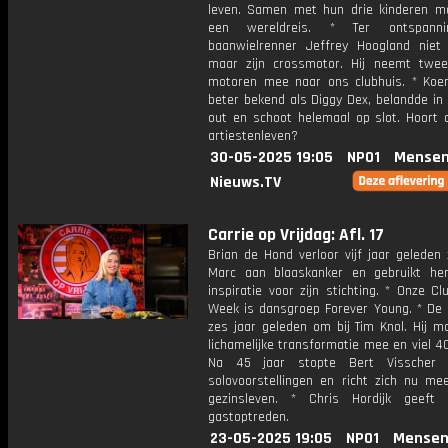
leven. Samen met hun drie kinderen ma
een wereldreis. * Ter ontspann
baanwielrenner Jeffrey Hoogland niet 
maar zijn crossmotor. Hij neemt twee
motoren mee naar ons clubhuis. * Koe
beter bekend als Diggy Dex, belandde in
out en schoot helemaal op slot. Hoort d
artiestenleven?
30-05-2025 19:05
NPO1
Mensen
Nieuws.TV
Carrie op Vrijdag: Afl. 17
Brian de Hond verloor vijf jaar geleden 
Marc aan blaaskanker en gebruikt h
inspiratie voor zijn stichting. * Onze C
Week is dansgroep Forever Young. * De 
zes jaar geleden om bij Tim Knol. Hij m
lichamelijke transformatie mee en viel 40 
Na 45 jaar stopte Bert Visscher 
solovoorstellingen en richt zich nu me
gezinsleven. * Chris Hordijk geeft
gastoptreden.
23-05-2025 19:05
NPO1
Mensen