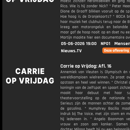
moest zichzelf herontdekken en ging n
Rica. Wie is hij zonder Nick? * Peter He
Dione de Graaff blikken vooruit op de s
Hoe hoog is de Oranjekoorts? * 80CA b
haar muziek het clubhuis terug naar de 80
kreeg een motorongeluk en belandde
maar gaf de hoop nooit op en doet nu een
Martijn maakte hier een documentaire ov
05-06-2026 19:00
NPO1
Mensen
Nieuws.TV
Carrie op Vrijdag: Afl. 16
Annemiek van Vleuten is Olympisch én v
wereldkampioen wielrennen. Ze praat ove
opstaan en heel veel winnen. * Christel 
koningin van de zelfspot en spaart zichzel
maakt haar debuut met haar suc
theatervoorstelling op de nationale t
Serieus zijn de mannen achter de zomer
de gasolina. * Humphrey Bacilio maa
indruk bij The Voice, met zijn stem en 
hij iedereen in. * Angelo Boonman ver
vrouw en zoon aan kanker. Samen 
dochter Milana heeft hij nu een belangrijk