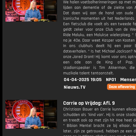
We halen voetbalherinneringen op met m
lijden aan dementie of de ziekte van A
Dat doen wij aan de hand van oude 
iconische momenten uit het Nederlands v
Een fietsclub die voelt als een tweede fa
geldt zeker voor onze Club van de Wee
Ride Maluku, een Molukse wielerploeg. * S
na je 40e. Daar weet Kasper van Kooten 
In ons clubhuis deelt hij een paar b
dateverhalen. * Is het Michael Jackson? N
onze Jared Grant! Hij komt voor ons opt
een ode aan de King of Pop.
stadionspeaker is Tim Akkerman, die
muzikale talent tentoonstelt.
04-04-2025 19:05
NPO1
Mensen
Nieuws.TV
Carrie op Vrijdag: Afl. 9
Christiaan Bauer en Carrie kunnen elkaa
schudden als 'kind van'. Hij is onze stad
en treedt ook op met zijn hit Hoe heet da
* Bibian Mentel bracht ze bij elkaar. N
later, zijn ze getrouwd, hebben ze een 