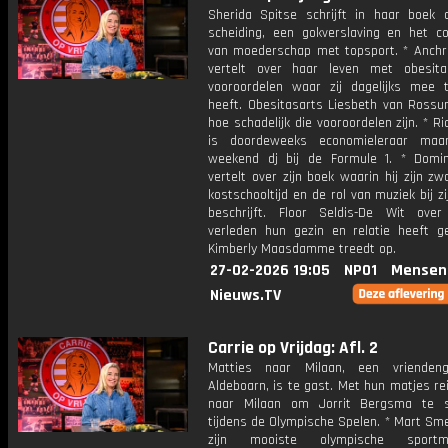
Sherida Spitse schrijft in haar boek 
scheiding, een gokverslaving en het c
van moederschap met topsport. * Anchri
vertelt over haar leven met obesit
vooroordelen waar zij dagelijks mee
heeft. Obesitasarts Liesbeth van Rossum
hoe schadelijk die vooroordelen zijn. * R
is doordeweeks economieleraar maa
weekend dj bij de Formule 1. * Domin
vertelt over zijn boek waarin hij zijn zw
kostschooltijd en de rol van muziek bij zi
beschrijft. Floor Seldis-De Wit ove
verleden hun gezin en relatie heeft g
Kimberly Maasdamme treedt op.
27-02-2026 19:05
NPO1
Mensen
Nieuws.TV
Carrie op Vrijdag: Afl. 2
Matties naar Milaan, een vriendeng
Aldeboarn, is te gast. Met hun matjes re
naar Milaan om Jorrit Bergsma te s
tijdens de Olympische Spelen. * Mart Sm
zijn mooiste olympische sportm