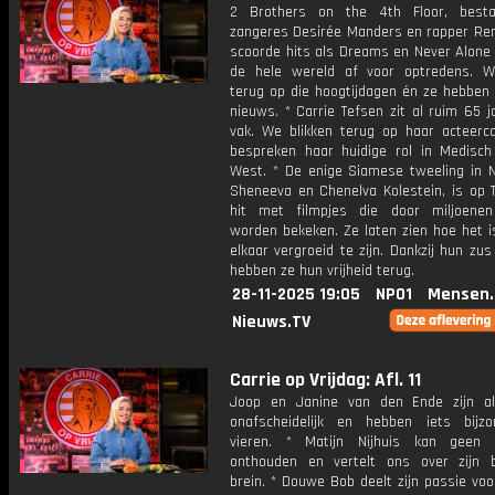
2 Brothers on the 4th Floor, besta
zangeres Desirée Manders en rapper René
scoorde hits als Dreams en Never Alone 
de hele wereld af voor optredens. W
terug op die hoogtijdagen én ze hebben 
nieuws. * Carrie Tefsen zit al ruim 65 j
vak. We blikken terug op haar acteerca
bespreken haar huidige rol in Medisc
West. * De enige Siamese tweeling in N
Sheneeva en Chenelva Kolestein, is op T
hit met filmpjes die door miljoene
worden bekeken. Ze laten zien hoe het 
elkaar vergroeid te zijn. Dankzij hun zu
hebben ze hun vrijheid terug.
28-11-2025 19:05
NPO1
Mensen.
Nieuws.TV
Carrie op Vrijdag: Afl. 11
Joop en Janine van den Ende zijn a
onafscheidelijk en hebben iets bijz
vieren. * Matijn Nijhuis kan geen 
onthouden en vertelt ons over zijn b
brein. * Douwe Bob deelt zijn passie voo