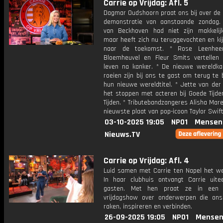
Carrie op Vrijdag: Afl. 5
Dagmar Oudshoorn praat ons bij over de 
demonstratie van aanstaande zondag.
van Beckhoven had niet zijn makkelijk
maar heeft zich nu teruggevochten en kij
naar de toekomst. * Rose Leenheer
Bloemheuvel en Fleur Smits vertellen
leven na kanker. * De nieuwe wereldk
roeien zijn bij ons te gast om terug te 
hun nieuwe wereldtitel. * Jette van der
het stoppen met acteren bij Goede Tijde
Tijden. * Tributebandzangeres Alisha Mare
nieuwste plaat van pop-icoon Taylor Swift
03-10-2025 19:05
NPO1
Mensen
Nieuws.TV
Carrie op Vrijdag: Afl. 4
Luid samen met Carrie ten Napel het we
In haar clubhuis ontvangt Carrie uite
gasten. Met hen praat ze in een p
vrijdagshow over onderwerpen die ons
raken, inspireren en verbinden.
26-09-2025 19:05
NPO1
Mensen