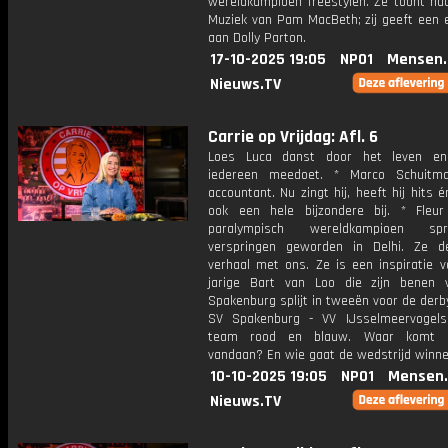
wereldkampioen freestylen. Ze toont haar
Muziek van Pam MacBeth; zij geeft een 
aan Dolly Parton.
17-10-2025 19:05
NPO1
Mensen.
Nieuws.TV
Carrie op Vrijdag: Afl. 6
Loes Luca danst door het leven en
iedereen meedoet. * Marco Schuitm
accountant. Nu zingt hij, heeft hij hits é
ook een hele bijzondere bij. * Fleu
paralympisch wereldkampioen sp
verspringen geworden in Delhi. Ze d
verhaal met ons. Ze is een inspiratie v
jarige Bart van Loo die zijn benen v
Spakenburg splijt in tweeën voor de der
SV Spakenburg - VV IJsselmeervogels
team rood en blauw. Waar komt d
vandaan? En wie gaat de wedstrijd winn
10-10-2025 19:05
NPO1
Mensen.
Nieuws.TV