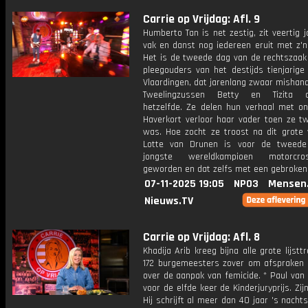
Carrie op Vrijdag: Afl. 9
Humberto Tan is net zestig, zit veertig j
vak en danst nog iedereen eruit met z'n
Het is de tweede dag van de rechtszaak
pleegouders van het destijds tienjarige
Vlaardingen, dat jarenlang zwaar mishan
Tweelingzussen Betty en Tizita 
hetzelfde. Ze delen hun verhaal met on
Haverkort verloor haar vader toen ze tw
was. Hoe zocht ze troost na dit grote v
Lotte van Drunen is voor de tweede
jongste wereldkampioen motorcr
geworden en dat zelfs met een gebroken 
07-11-2025 19:05
NPO3
Mensen
Nieuws.TV
Carrie op Vrijdag: Afl. 8
Khadija Arib kreeg bijna alle grote lijstt
172 burgemeesters zover om afspraken
over de aanpak van femicide. * Paul van
voor de elfde keer de Kinderjuryprijs. Zi
Hij schrijft al meer dan 40 jaar 's nach