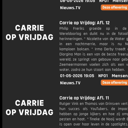
08-05-2026 19:05
NPO1
Mensen
Nieuws.TV
Carrie op Vrijdag: Afl. 12
Philip Freriks groeide op in d
Wereldoorlog en duikt nu in de fotoa
herinneringen. * Nicolette van de Water 
in een nachtmerrie, maar is nu Ne
kampioen boksen. * Irma Derby treedt 
Diorgina Man is een van de beste freeru
wereld, ze springt van gebouw naar geb
Zeemeermannen voelen zich als een v
water, zodra ze hun staart aan hebben.
01-05-2026 19:05
NPO1
Mensen
Nieuws.TV
Carrie op Vrijdag: Afl. 11
Rutger Vink en Thomas van Grinsven vert
hun succes als YouTubers, de impac
hebben op jonge kijkers en hoe zij o
pesten en haat. * Tineke de Nooij wordt 
is open over haar leven in de spotlights