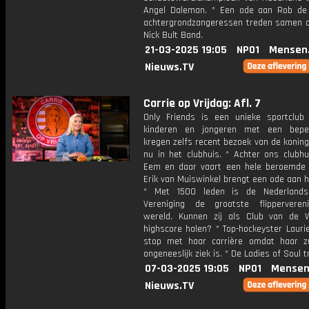
Angel Daleman. * Een ode aan Rob de N
achtergrondzangeressen treden samen 
Nick Bult Band.
21-03-2025 19:05
NPO1
Mensen
Nieuws.TV
Carrie op Vrijdag: Afl. 7
Only Friends is een unieke sportclu
kinderen en jongeren met een beper
kregen zelfs recent bezoek van de koning
nu in het clubhuis. * Achter ons clubhu
Eem en daar vaart een hele beroemde 
Erik van Muiswinkel brengt een ode aan h
* Met 1500 leden is de Nederlandse
Vereniging de grootste flipperveren
wereld. Kunnen zij als Club van de
highscore halen? * Top-hockeyster Lauri
stop met haar carrière omdat haar z
ongeneeslijk ziek is. * De Ladies of Soul 
07-03-2025 19:05
NPO1
Mensen
Nieuws.TV