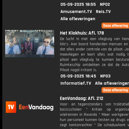
05-09-2025 18:55
NPO2
Amusement.TV
Reis.TV
Alle afleveringen
Het Klokhuis: Afl. 178
De lucht in met een vliegtuig van tien
kilo's. Aan boord honderden mensen en 
dat alles onder controle van de piloot. 
meevliegen en leert alles wat nodig 
piloot een vliegtuig te kunnen besture
Ruimteschip ontdekken ze dat de Aut
Piloot nogal irritant is.
05-09-2025 18:45
NPO3
Informatief.TV
Alle afleveringe
EenVandaag: Afl. 212
Voor- en tegenstanders van traktatie
basisscholen * Kritiek op organi
wielrennen in Rwanda * Meer werkgeve
hun personeel kunnen testen op drugs en
zegt kantonrechter * De schaduwkant v