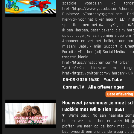
speciale voordelen: <a target=
href="https://www.youtube.com/channel
Business: vThorbenyt@gmail.com Beda
hier</a> voor het kijken naar 'TITEL'! In 
speel ik samen met @JessyKnijn en @Sa
Ik ben Thorben, beter bekend als "vThor
upload dagelijks een gaming video om 1
Abonneer en zet het belletje aan om
missen! Gebruik mijn Support a Crea
Fortnite: vThorben (ad) Social Media: Ins
target="_blank"
href="https://instagram.com/vthorben
Twitter:">Klik hier</a> <a target=
href="https://twitter.com/vThorben">Klik
05-09-2025 16:30
YouTube
Gamen.TV
Alle afleveringen
Hoe weet je wanneer je moet sc
| Bakkie met Wil & Tien | S6E1
♥ We’re back!! Na een heerlijke zome
hebben we onze thee er weer bij g
ploffen we neer op de bank met jullie
beantwoordt een brandende vraag uit d