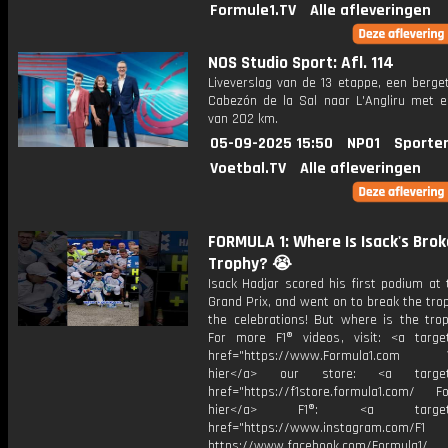
Formule1.TV
Alle afleveringen
NOS Studio Sport: Afl. 114
Liveverslag van de 13 etappe, een berge
Cabezón de la Sal naar L'Angliru met e
van 202 km.
05-09-2025 15:50
NPO1
Sporte
Voetbal.TV
Alle afleveringen
FORMULA 1: Where Is Isack's Bro
Trophy? 😭
Isack Hadjar scored his first podium at
Grand Prix, and went on to break the tro
the celebrations! But where is the tro
For more F1® videos, visit: <a target
href="https://www.Formula1.com Vis
hier</a> our store: <a target=
href="https://f1store.formula1.com/ Fol
hier</a> F1®: <a target="_
href="https://www.instagram.com/F1
https://www.facebook.com/Formula1/