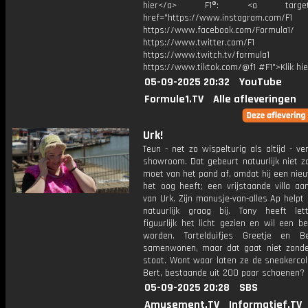
hier</a> F1®: <a target="_
href="https://www.instagram.com/F1
https://www.facebook.com/Formula1/
https://www.twitter.com/F1
https://www.twitch.tv/formula1
https://www.tiktok.com/@f1 #F1">Klik hi
05-09-2025 20:32
YouTube
Formule1.TV
Alle afleveringen
Urk!
Teun - net zo wispelturig als altijd - ver
showroom. Dat gebeurt natuurlijk niet z
moet van het pand af, omdat hij een nie
het oog heeft; een vrijstaande villa aa
van Urk. Zijn manusje-van-alles Ap help
natuurlijk graag bij. Tony heeft lett
figuurlijk het licht gezien en wil een 
worden. Tortelduifjes Greetje en B
samenwonen, maar dat gaat niet zonde
stoot. Want waar laten ze de sneakercol
Bert, bestaande uit 200 paar schoenen?
05-09-2025 20:28
SBS
Amusement.TV
Informatief.TV