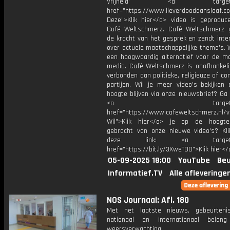
Vrijheid' <a target="_
href="https://www.lieverdooddanslaaf
Deze">Klik hier</a> video is geproduc
Café Weltschmerz. Café Weltschmerz g
de kracht van het gesprek en zendt inte
over actuele maatschappelijke thema's. 
een hoogwaardig alternatief voor de m
media. Café Weltschmerz is onafhankelij
verbonden aan politieke, religieuze of c
partijen. Wil je meer video's bekijken
hoogte blijven via onze nieuwsbrief? Ga
<a target="_bl
href="https://www.cafeweltschmerz.nl/v
Wil">Klik hier</a> je op de hoogt
gebracht van onze nieuwe video's? Kl
deze link: <a target="_
href="https://bit.ly/3XweTO0">Klik hier</
05-09-2025 18:00
YouTube
Beu
Informatief.TV
Alle afleveringe
NOS Journaal: Afl. 180
Met het laatste nieuws, gebeurteni
nationaal en internationaal bela
weersverwachting.