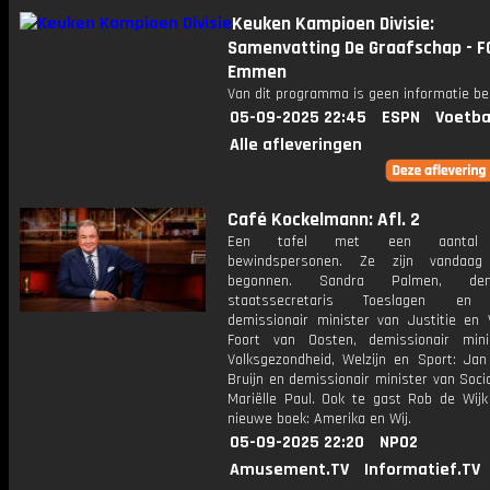
Keuken Kampioen Divisie:
Samenvatting De Graafschap - F
Emmen
Van dit programma is geen informatie be
05-09-2025 22:45
ESPN
Voetba
Alle afleveringen
Café Kockelmann: Afl. 2
Een tafel met een aantal 
bewindspersonen. Ze zijn vandaag o
begonnen. Sandra Palmen, demis
staatssecretaris Toeslagen en 
demissionair minister van Justitie en V
Foort van Oosten, demissionair min
Volksgezondheid, Welzijn en Sport: Jan
Bruijn en demissionair minister van Soci
Mariëlle Paul. Ook te gast Rob de Wijk 
nieuwe boek: Amerika en Wij.
05-09-2025 22:20
NPO2
Amusement.TV
Informatief.TV