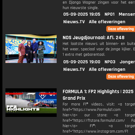
en Django Wagner zingen voor het ee
hun nieuwste single.
05-09-2025 19:05
NPO1
Mensen
Nieuws.TV
Alle afleveringen
NOS Jeugdjournaal: Afl. 248
Het laatste nieuws uit binnen- en buit
het weer, speciaal voor de jonge kijker.
1 extra met gebarentaal.
05-09-2025 19:00
NPO3
Jonger
Nieuws.TV
Alle afleveringen
FORMULA 1: FP2 Highlights | 2025 
Grand Prix
For more F1® videos, visit: <a target
href="https://www.Formula1.com Vis
hier</a> our store: <a target=
href="https://f1store.formula1.com/ Fol
hier</a> F1®: <a target="_
href="https://www.instagram.com/F1