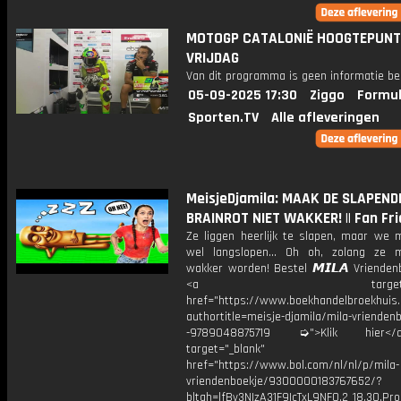
MOTOGP CATALONIË HOOGTEPUN
VRIJDAG
Van dit programma is geen informatie be
05-09-2025 17:30
Ziggo
Formul
Sporten.TV
Alle afleveringen
MeisjeDjamila: MAAK DE SLAPEND
BRAINROT NIET WAKKER! || Fan Fr
Ze liggen heerlijk te slapen, maar we 
wel langslopen… Oh oh, zolang ze m
wakker worden! Bestel 𝙈𝙄𝙇𝘼 Vrienden
<a target="_bl
href="https://www.boekhandelbroekhuis.
authortitle=meisje-djamila/mila-vriendenb
-9789048875719 ➭">Klik hier
target="_blank"
href="https://www.bol.com/nl/nl/p/mila-
vriendenboekje/9300000183767652/?
bltgh=lfBv3NIzA31F9IcTxL9NFQ.2_18.30.Pro