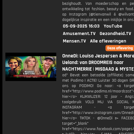
bezighoudt. Van moederschap en per
ontwikkeling tot fashion, beauty en food
op Instagram (@tienvanwil & @wilvant
dagelijkse inspiratie en een inkijkje in ons
05-09-2025 16:03
YouTube
Amusement.TV
Gezondheid.TV
Mensen.TV
Alle afleveringen
OnneDi: Louisa Jespersen & Mar
Ueland: van DROOMREIS naar
NACHTMERRIE | MISDAAD & MYSTE
ad* Bevat een betaalde (affiliate) sam
met Podimo | ACTIE! Luister 30 dagen GR
ons op PODIMO! Ga naar: <a target=
href="http://www.podimo.nl/moordcast">
hier</a> KIJKWIJZER: 12 jaar - Ang
taalgebruik VOLG MIJ VIA SOCIAL
INSTAGRAM - <a target="_
href="http://www.instagram.com/Onned
hier</a> TIKTOK - @OnneDi ▻ FACEB
target="_blank"
href="https://www.facebook.com/pages/O