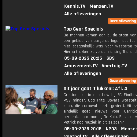
Kennis.TV
Mensen.TV
Alle afleveringen
Top Gear Specials
De mannen komen aan bij de staat van
een gebied van burgeroorlogen dat tot 
niet toegankelijk was voor westerse tv
Hierna trekken ze verder richting Thailand
05-09-2025 20:25
SBS
Amusement.TV
Voertuig.TV
Alle afleveringen
Dit jaar gaat 't lukken!: Afl. 4
Cristiano zit in een flow bij FC Eindho
PSV minder. Opa Frits Bovers worstelt
zoon, die carnaval heeft gevierd. Vites
eindelijk goed nieuws voor Gerritj
herdenkt haar man bij De Kuip. En zit er 
Patrick nog muziek in dit seizoen?
05-09-2025 20:15
NPO3
Mensen
Voetbal.TV
Alle afleveringen