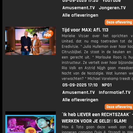
05-09-2025 17:20
YouTube
Amusement.TV
Jongeren.TV
Alle afleveringen
Tijd voor MAX: Afl. 113
Marieke Visser over het oprichten 
United, dat nu mag toetreden tot d
Eredivisie. * Julia Hulleman over haar k
Citrusbijbel. Ze staat in de keuken en
een gerecht uit. * Marlouke Roos is hu
instructeur. Ze vertelt over haar bijzonde
Ria Valk en Astrid Nijgh gaan meedo
Nacht van de Nostalgie. Wat kunnen w
verwachten? * Michael Varekamp treedt o
05-09-2025 17:10
NPO1
Amusement.TV
Informatief.TV
Alle afleveringen
´Ik heb LIEVER een RECHTSZAAK´ 
WERKEN VOOR JE GELD! | SLAM!
Max & Toto gaan deze week aan de
jongeren camping Duin & Strand! In We