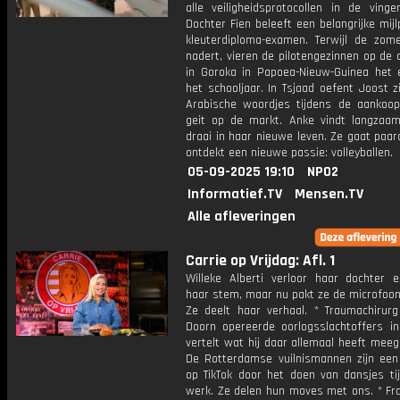
alle veiligheidsprotocollen in de vinge
Dochter Fien beleeft een belangrijke mijl
kleuterdiploma-examen. Terwijl de zome
nadert, vieren de pilotengezinnen op de
in Goroka in Papoea-Nieuw-Guinea het 
het schooljaar. In Tsjaad oefent Joost z
Arabische woordjes tijdens de aankoo
geit op de markt. Anke vindt langzaa
draai in haar nieuwe leven. Ze gaat paar
ontdekt een nieuwe passie: volleyballen.
05-09-2025 19:10
NPO2
Informatief.TV
Mensen.TV
Alle afleveringen
Carrie op Vrijdag: Afl. 1
Willeke Alberti verloor haar dochter 
haar stem, maar nu pakt ze de microfoon
Ze deelt haar verhaal. * Traumachirur
Doorn opereerde oorlogsslachtoffers i
vertelt wat hij daar allemaal heeft mee
De Rotterdamse vuilnismannen zijn een
op TikTok door het doen van dansjes ti
werk. Ze delen hun moves met ons. * Fr