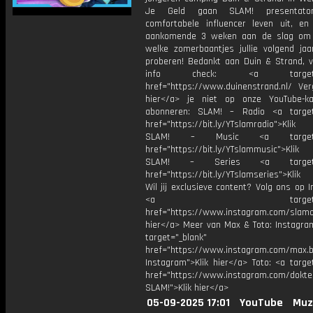
Je Geld gaan SLAM! presentato
comfortabele influencer leven uit, e
aankomende 3 weken aan de slag om 
welke zomerbaantjes jullie volgend ja
proberen! Bedankt aan Duin & Strand, 
info check: <a target="_
href="https://www.duinenstrand.nl/ Verg
hier</a> je niet op onze YouTube-k
abonneren: SLAM! – Radio <a target
href="https://bit.ly/YTslamradio">Klik
SLAM! – Music <a target="_
href="https://bit.ly/YTslammusic">Klik
SLAM! – Series <a target="
href="https://bit.ly/YTslamseries">Klik
Wil jij exclusieve content? Volg ons op 
<a target="_bl
href="https://www.instagram.com/slamoff
hier</a> Meer van Max & Toto: Instagra
target="_blank"
href="https://www.instagram.com/max.b
Instagram">Klik hier</a> Toto: <a targe
href="https://www.instagram.com/dokte
SLAM!">Klik hier</a>
05-09-2025 17:01
YouTube
Muz