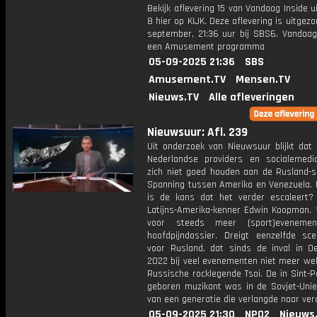
Bekijk aflevering 15 van Vandaag Inside u
8 hier op KIJK. Deze aflevering is uitgez
september, 21:36 uur bij SBS6. Vandaag 
een Amusement programma
05-09-2025 21:36
SBS
Amusement.TV
Mensen.TV
Nieuws.TV
Alle afleveringen
Nieuwsuur: Afl. 239
Uit onderzoek van Nieuwsuur blijkt dat
Nederlandse providers en socialemedia
zich niet goed houden aan de Rusland-sa
Spanning tussen Amerika en Venezuela. 
is de kans dat het verder escaleert?
Latijns-Amerika-kenner Edwin Koopman. *
voor steeds meer (sport)eveneme
hoofdpijndossier. Dreigt eenzelfde sce
voor Rusland, dat sinds de inval in Oe
2022 bij veel evenementen niet meer wel
Russische rocklegende Tsoi. De in Sint-
geboren muzikant was in de Sovjet-Uni
van een generatie die verlangde naar ver
05-09-2025 21:30
NPO2
Nieuws