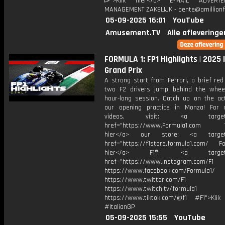
▻">Klik hier</a> E-MAIL ADVERT
MANAGEMENT ZAKELIJK - bente@amillionf
05-09-2025 16:01
YouTube
Amusement.TV
Alle afleveringe
FORMULA 1: FP1 Highlights | 2025 I
Grand Prix
A strong start from Ferrari, a brief red
two F2 drivers jump behind the whee
hour-long session. Catch up on the ac
our opening practice in Monza! For
videos, visit: <a target="
href="https://www.Formula1.com Vis
hier</a> our store: <a target=
href="https://f1store.formula1.com/ Fol
hier</a> F1®: <a target="_
href="https://www.instagram.com/F1
https://www.facebook.com/Formula1/
https://www.twitter.com/F1
https://www.twitch.tv/formula1
https://www.tiktok.com/@f1 #F1">Klik
#ItalianGP
05-09-2025 15:55
YouTube