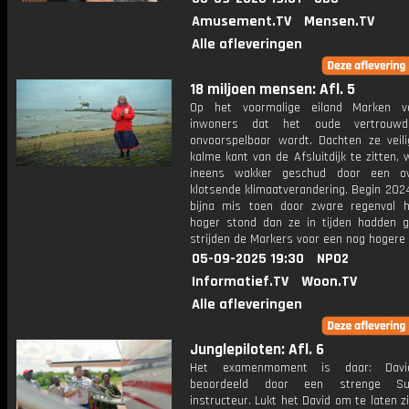
Amusement.TV
Mensen.TV
Alle afleveringen
18 miljoen mensen: Afl. 5
Op het voormalige eiland Marken v
inwoners dat het oude vertrouw
onvoorspelbaar wordt. Dachten ze veil
kalme kant van de Afsluitdijk te zitten,
ineens wakker geschud door een ove
klotsende klimaatverandering. Begin 202
bijna mis toen door zware regenval 
hoger stond dan ze in tijden hadden g
strijden de Markers voor een nog hogere d
05-09-2025 19:30
NPO2
Informatief.TV
Woon.TV
Alle afleveringen
Junglepiloten: Afl. 6
Het examenmoment is daar: Davi
beoordeeld door een strenge Su
instructeur. Lukt het David om te laten zi