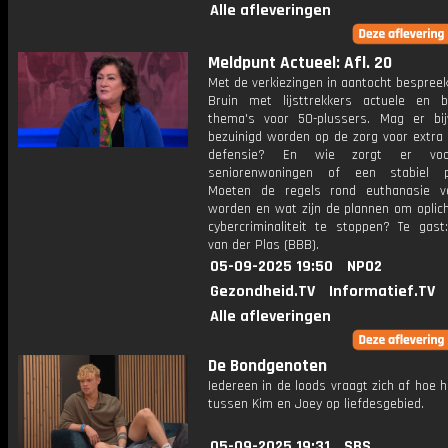
Alle afleveringen
Meldpunt Actueel: Afl. 20
Met de verkiezingen in aantocht bespreek
Bruin met lijsttrekkers actuele en be
thema's voor 50-plussers. Mag er bij
bezuinigd worden op de zorg voor extra 
defensie? En wie zorgt er vo
seniorenwoningen of een stabiel p
Moeten de regels rond euthanasie v
worden en wat zijn de plannen om oplich
cybercriminaliteit te stoppen? Te gast:
van der Plas (BBB).
05-09-2025 19:50
NPO2
Gezondheid.TV
Informatief.TV
Alle afleveringen
De Bondgenoten
Iedereen in de loods vraagt zich af hoe h
tussen Kim en Joey op liefdesgebied.
05-09-2025 19:31
SBS