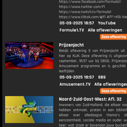
https://www.facebook.com/Formula1/
https://www.twitter.com/F1
https://www.twitch.tv/formula1
https://www.tiktok.com/@f1 #F1">Klik hi
05-09-2025 18:57
YouTube
Formule1.TV
Alle afleveringen
Prijzenjacht
Bekijk aflevering 5 van Prijzenjacht uit
hier op KIJK. Deze aflevering is uitgez
september, 18:57 uur bij SBS6. Prijzenja
Amusement programma en is geschikt 
leeftijden
05-09-2025 18:57
SBS
Amusement.TV
Alle afleveringe
Noord-Zuid-Oost-West: Afl. 32
Inwoners van Zuid-Holland, die elkaar no
hebben ontmoet, praten in een biblio
elkaar over alledaagse thema's al
eenzaamheid, sociale media en ouder wo
keer: wat staat er bovenaan jouw bucketl