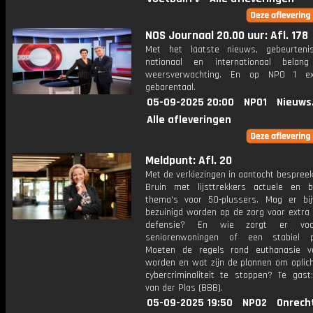
NOS Journaal 20.00 uur: Afl. 178
Met het laatste nieuws, gebeurteni
nationaal en internationaal bela
weersverwachting. En op NPO 1 e
gebarentaal.
05-09-2025 20:00
NPO1
Nieuws
Alle afleveringen
Meldpunt: Afl. 20
Met de verkiezingen in aantocht bespreek
Bruin met lijsttrekkers actuele en be
thema's voor 50-plussers. Mag er bij
bezuinigd worden op de zorg voor extra 
defensie? En wie zorgt er vo
seniorenwoningen of een stabiel p
Moeten de regels rond euthanasie v
worden en wat zijn de plannen om oplich
cybercriminaliteit te stoppen? Te gast:
van der Plas (BBB).
05-09-2025 19:50
NPO2
Onrech