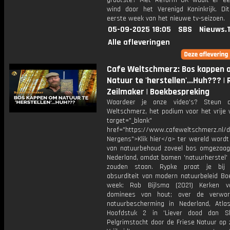
grootste? Met Reform UK waait er e
wind door het Verenigd Koninkrijk. D
eerste week van het nieuwe tv-seizoen.
05-09-2025 18:05
SBS
Nieuws.
Alle afleveringen
Cafe Weltschmerz: Bos kappen 
Natuur te 'herstellen'...Huh??? |
Zeilmaker | Boekbespreking
Waardeer je onze video's? Steun 
Weltschmerz, het podium voor het vrije 
target="_blank"
href="https://www.cafeweltschmerz.nl/
Nergens">Klik hier</a> ter wereld wordt
van natuurbehoud zoveel bos omgezaagd
Nederland, omdat bomen 'natuurherstel' 
zouden staan. Rypke praat je bij
absurditeit van modern natuurbeleid Bo
week: Rob Bijlsma (2021) Kerken v
dominees van hout; over de verwor
natuurbescherming in Nederland, Atla
Hoofdstuk 2 in 'Liever dood dan Sl
Pelgrimstocht door de Friese Natuur op 