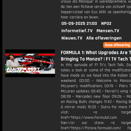
vrouw als Monique' in wereldpremière, w
de Ven een fictieve versie van zichzelf spe
kappersstoel van Eus blikt ze openharti
haar carrière en leven.
05-09-2025 21:00
NPO2
Informatief.TV
Mensen.TV
Nieuws.TV
Alle afleveringen
FORMULA 1: What Upgrades Are 
Bringing To Monza? | F1 TV Tech 
In this episode of F1 TV's Tech Talk, S
takes a look at some of the modificati
have made as we head into the Italian G
weekend. 00:00 – Welcome to Monza
McLaren's modifications 03:19 – Piers 
McLaren updates 05:40 – Ferrari's wing 
08:39 – Mercedes new floor 09:26 – Mat
on Racing Bulls changes 11:42 – Racing Bu
& mirror mods 15:33 – Outro For more F1
visit: <a target="_b
href="https://www.Formula1.com Vis
hier</a> our store: <a target=
href="https://f1store.formula1.com/ Fol