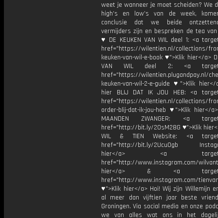
weet je wanneer je moet scheiden? We d
high’s en low’s van de week, kome
conclusie dat we beide ontzetten
vermijders zijn en bespreken de tea van
♥ DE KEUKEN VAN WIL deel 1: <a target
href="https://wilentien.nl/collections/f
keuken-van-wil-e-book ♥">Klik hier</a> 
VAN WIL deel 2: <a target="
href="https://wilentien.plugandpay.nl/ch
keuken-van-wil-2-e-guide ♥">Klik hier</
hier BLIJ DAT IK JOU HEB: <a target
href="https://wilentien.nl/collections/f
order-blij-dat-ik-jou-heb ♥">Klik hier</
MAANDEN ZWANGER: <a target="
href="http://bit.ly/2OsM28G ♥">Klik hie
WIL & TIEN Website: <a target=
href="http://bit.ly/2Ucu0gb Instagr
hier</a> <a target="_
href="http://www.instagram.com/wilvanti
hier</a> & <a target="_
href="http://www.instagram.com/tienvan
♥">Klik hier</a> Hoi! Wij zijn Willemijn e
al meer dan vijftien jaar beste vriend
Groningen. Via social media en onze pod
we van alles wat ons in het dageli