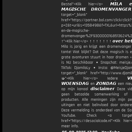
Bestel">Klik hier</a> 𝙈𝙄𝙇𝘼 
𝙈𝘼𝙂𝙄𝙎𝘾𝙃𝙀 𝘿𝙍𝙊𝙈𝙀𝙉𝙑𝘼𝙉𝙂
target="_blank"
href="https://partner.bol.com/click/click?
p=2&t=url&s=1358498&f=TXL&url=http
en-de-magische-
dromenvanger%2F9300000168513624%2
↑">Klik hier</a> ↑ ↑ ↑ ↑ ↑ ↑ ↑ 𝙤𝙫𝙚𝙧 𝙝𝙚𝙩
Mila is jarig en krijgt een dromenvange
tante! Wat blijkt? Dat deze magisch is 
grote avonturen stuurt in haar dromen »
is NU beschikbaar ⋆ Snapchat: meisje.
TikTok: DjamilaLy ⋆ Insta: @MeisjeDja
target="_blank" href="http://www.djamil
➭">Klik hier</a> Iedere 𝙑𝙍𝙄
𝙒𝙊𝙀𝙉𝙎𝘿𝘼𝙂 en 𝙕𝙊𝙉𝘿𝘼𝙂 een ni
op mijn kanaal 𝙙𝙞𝙨𝙘𝙡𝙖𝙞𝙢𝙚𝙧 Deze v
geen betaalde samenwerking of 
producten. Alle meningen zijn mijn per
uitingen en niet beïnvloed door andere 
Deze vermelding is onderdeel van de Soc
YouTube. Check <a target="
href="https://desocialcode.nl">Klik hie
meer info.