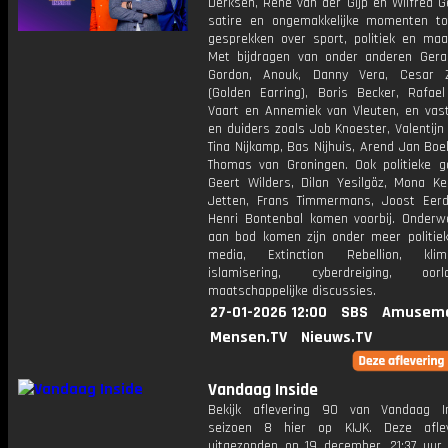
Derksen, René van der Gijp en Wilfred G
satire en ongemakkelijke momenten to
gesprekken over sport, politiek en maat
Met bijdragen van onder anderen Gerar
Gordon, Anouk, Danny Vera, Cesar Z
(Golden Earring), Boris Becker, Rafae
Vaart en Annemiek van Vleuten, en vas
en duiders zoals Job Knoester, Valentijn
Tina Nijkamp, Bas Nijhuis, Arend Jan Boe
Thomas van Groningen. Ook politieke g
Geert Wilders, Dilan Yesilgöz, Mona Kei
Jetten, Frans Timmermans, Joost Ee
Henri Bontenbal komen voorbij. Onderw
aan bod komen zijn onder meer politiek,
media, Extinction Rebellion, klima
islamisering, cyberdreiging, o
maatschappelijke discussies.
27-01-2026 12:00
SBS
Amuseme
Mensen.TV
Nieuws.TV
Vandaag Inside
Bekijk aflevering 90 van Vandaag I
seizoen 8 hier op KIJK. Deze aflev
uitgezonden op 19 december, 21:37 uur 