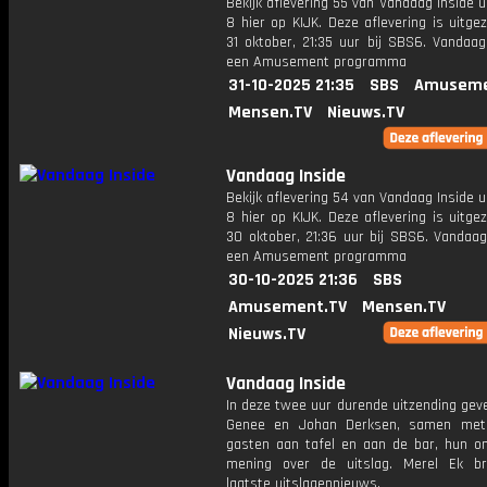
Bekijk aflevering 55 van Vandaag Inside u
8 hier op KIJK. Deze aflevering is uitg
31 oktober, 21:35 uur bij SBS6. Vandaag
een Amusement programma
31-10-2025 21:35
SBS
Amuseme
Mensen.TV
Nieuws.TV
Vandaag Inside
Bekijk aflevering 54 van Vandaag Inside u
8 hier op KIJK. Deze aflevering is uitg
30 oktober, 21:36 uur bij SBS6. Vandaag
een Amusement programma
30-10-2025 21:36
SBS
Amusement.TV
Mensen.TV
Nieuws.TV
Vandaag Inside
In deze twee uur durende uitzending gev
Genee en Johan Derksen, samen met
gasten aan tafel en aan de bar, hun o
mening over de uitslag. Merel Ek b
laatste uitslagennieuws.