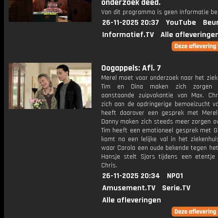
onderzoek deed.
Van dit programma is geen informatie be
26-11-2025 20:37
YouTube
Beur
Informatief.TV
Alle afleveringe
Oogappels: Afl. 7
Merel moet voor onderzoek naar het ziek
Tim en Dina maken zich zorgen 
aanstaande zuipvakantie van Max. Chr
zich aan de opdringerige bemoeizucht va
heeft daarover een gesprek met Merel
Danny maken zich steeds meer zorgen ov
Tim heeft een emotioneel gesprek met G
komt na een lelijke val in het ziekenhui
waar Carola een oude bekende tegen het l
Hansje stelt Sjors tijdens een etentje
Chris.
26-11-2025 20:34
NPO1
Amusement.TV
Serie.TV
Alle afleveringen