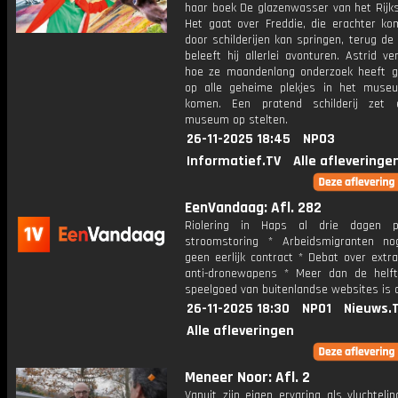
haar boek De glazenwasser van het Rij
Het gaat over Freddie, die erachter kom
door schilderijen kan springen, terug de t
beleeft hij allerlei avonturen. Astrid ver
hoe ze maandenlang onderzoek heeft 
op alle geheime plekjes in het mus
komen. Een pratend schilderij zet 
museum op stelten.
26-11-2025 18:45
NPO3
Informatief.TV
Alle afleveringe
EenVandaag: Afl. 282
Riolering in Haps al drie dagen p
stroomstoring * Arbeidsmigranten n
geen eerlijk contract * Debat over extr
anti-dronewapens * Meer dan de helf
speelgoed van buitenlandse websites is o
26-11-2025 18:30
NPO1
Nieuws.
Alle afleveringen
Meneer Noor: Afl. 2
Vanuit zijn eigen ervaring als vluchtelin