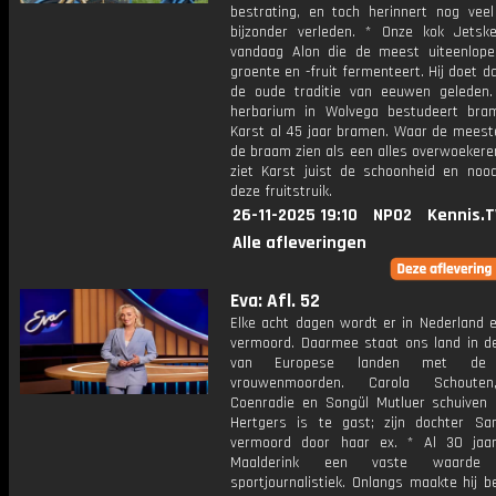
bestrating, en toch herinnert nog vee
bijzonder verleden. * Onze kok Jetsk
vandaag Alon die de meest uiteenlope
groente en -fruit fermenteert. Hij doet d
de oude traditie van eeuwen geleden. 
herbarium in Wolvega bestudeert bra
Karst al 45 jaar bramen. Waar de mees
de braam zien als een alles overwoekere
ziet Karst juist de schoonheid en noo
deze fruitstruik.
26-11-2025 19:10
NPO2
Kennis.T
Alle afleveringen
Eva: Afl. 52
Elke acht dagen wordt er in Nederland 
vermoord. Daarmee staat ons land in de
van Europese landen met de
vrouwenmoorden. Carola Schouten
Coenradie en Songül Mutluer schuiven
Hertgers is te gast; zijn dochter S
vermoord door haar ex. * Al 30 jaa
Maalderink een vaste waard
sportjournalistiek. Onlangs maakte hij 