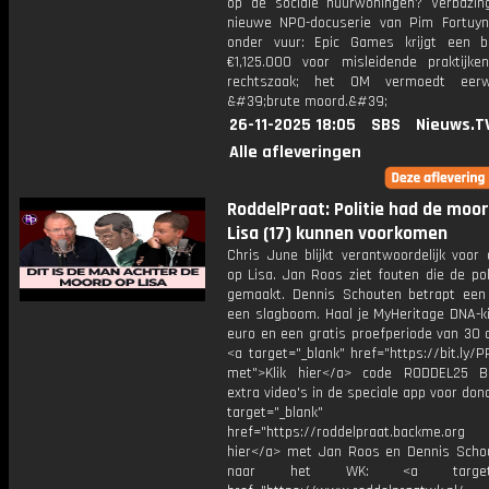
op de sociale huurwoningen? Verbazi
nieuwe NPO-docuserie van Pim Fortuyn.
onder vuur: Epic Games krijgt een 
€1,125.000 voor misleidende praktijken
rechtszaak; het OM vermoedt eerw
&#39;brute moord.&#39;
26-11-2025 18:05
SBS
Nieuws.T
Alle afleveringen
RoddelPraat: Politie had de moo
Lisa (17) kunnen voorkomen
Chris June blijkt verantwoordelijk voor
op Lisa. Jan Roos ziet fouten die de pol
gemaakt. Dennis Schouten betrapt een 
een slagboom. Haal je MyHeritage DNA-ki
euro en een gratis proefperiode van 30 
<a target="_blank" href="https://bit.ly
met">Klik hier</a> code RODDEL25 Be
extra video's in de speciale app voor don
target="_blank"
href="https://roddelpraat.backme.org
hier</a> met Jan Roos en Dennis Sch
naar het WK: <a target="_