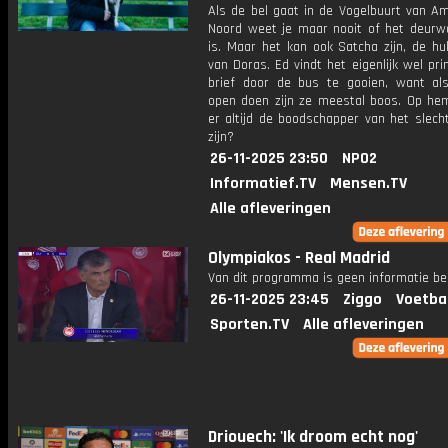
Als de bel gaat in de Vogelbuurt van A
Noord weet je maar nooit of het deurw
is. Maar het kan ook Satcha zijn, de hu
van Doras. Ed vindt het eigenlijk wel p
brief door de bus te gooien, want a
open doen zijn ze meestal boos. Op hem
er altijd de boodschapper van het slech
zijn?
26-11-2025 23:50
NPO2
Informatief.TV
Mensen.TV
Alle afleveringen
Olympiakos - Real Madrid
Van dit programma is geen informatie be
26-11-2025 23:45
Ziggo
Voetba
Sporten.TV
Alle afleveringen
Driouech: 'Ik droom echt nog'