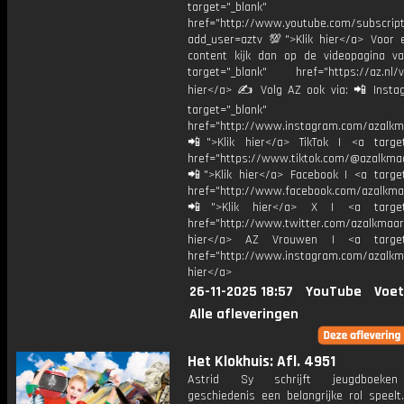
target="_blank"
href="http://www.youtube.com/subscript
add_user=aztv 💯">Klik hier</a> Voor e
content kijk dan op de videopagina v
target="_blank" href="https://az.nl/vi
hier</a> ✍ Volg AZ ook via: 📲 Insta
target="_blank"
href="http://www.instagram.com/azalkm
📲">Klik hier</a> TikTok | <a target
href="https://www.tiktok.com/@azalkma
📲">Klik hier</a> Facebook | <a target
href="http://www.facebook.com/azalkma
📲">Klik hier</a> X | <a target=
href="http://www.twitter.com/azalkmaar
hier</a> AZ Vrouwen | <a target=
href="http://www.instagram.com/azalkma
hier</a>
26-11-2025 18:57
YouTube
Voet
Alle afleveringen
Het Klokhuis: Afl. 4951
Astrid Sy schrijft jeugdboeken
geschiedenis een belangrijke rol speelt