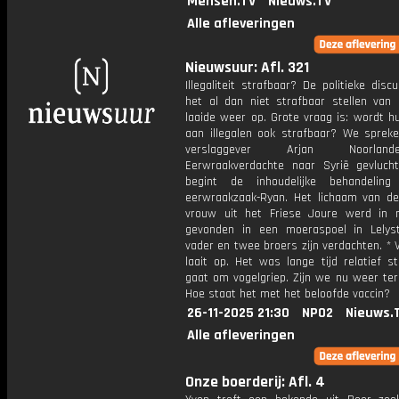
Mensen.TV
Nieuws.TV
Alle afleveringen
Nieuwsuur: Afl. 321
Illegaliteit strafbaar? De politieke disc
het al dan niet strafbaar stellen van il
laaide weer op. Grote vraag is: wordt h
aan illegalen ook strafbaar? We spreken
verslaggever Arjan Noorlan
Eerwraakverdachte naar Syrië gevluch
begint de inhoudelijke behandelin
eerwraakzaak-Ryan. Het lichaam van de 
vrouw uit het Friese Joure werd in
gevonden in een moeraspoel in Lelys
vader en twee broers zijn verdachten. * 
laait op. Het was lange tijd relatief st
gaat om vogelgriep. Zijn we nu weer ter
Hoe staat het met het beloofde vaccin?
26-11-2025 21:30
NPO2
Nieuws.
Alle afleveringen
Onze boerderij: Afl. 4