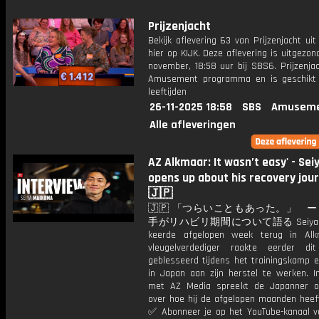
Prijzenjacht
Bekijk aflevering 63 van Prijzenjacht uit
hier op KIJK. Deze aflevering is uitgezo
november, 18:58 uur bij SBS6. Prijzenja
Amusement programma en is geschikt 
leeftijden
26-11-2025 18:58
SBS
Amuseme
Alle afleveringen
AZ Alkmaar: It wasn’t easy' - Sei
opens up about his recovery jou
🇯🇵
🇯🇵 「つらいこともあった。」 
手がリハビリ期間について語る Seiya M
keerde afgelopen week terug in Alk
vleugelverdediger raakte eerder di
geblesseerd tijdens het trainingskamp e
in Japan aan zijn herstel te werken. I
met AZ Media spreekt de Japanner o
over hoe hij de afgelopen maanden heeft
✅ Abonneer je op het YouTube-kanaal v