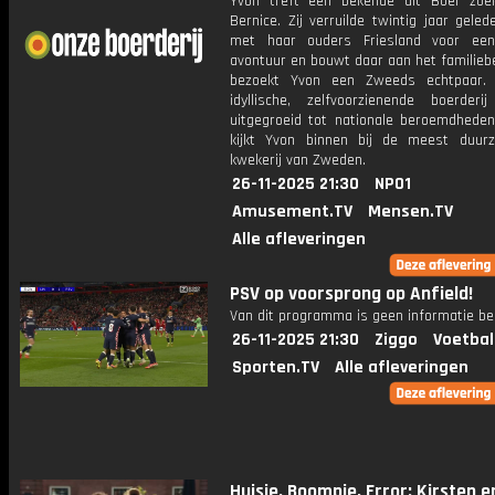
Yvon treft een bekende uit Boer zoe
Bernice. Zij verruilde twintig jaar gel
met haar ouders Friesland voor ee
avontuur en bouwt daar aan het familiebe
bezoekt Yvon een Zweeds echtpaar.
idyllische, zelfvoorzienende boerderi
uitgegroeid tot nationale beroemdheden.
kijkt Yvon binnen bij de meest duur
kwekerij van Zweden.
26-11-2025 21:30
NPO1
Amusement.TV
Mensen.TV
Alle afleveringen
PSV op voorsprong op Anfield!
Van dit programma is geen informatie be
26-11-2025 21:30
Ziggo
Voetbal
Sporten.TV
Alle afleveringen
Huisje, Boompje, Error: Kirsten 