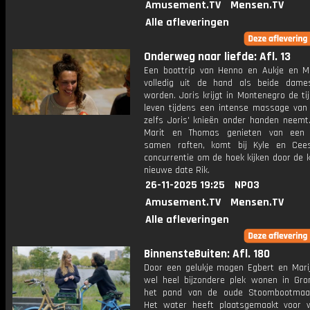
Amusement.TV
Mensen.TV
Alle afleveringen
Onderweg naar liefde: Afl. 13
Een boottrip van Henno en Aukje en Mi
volledig uit de hand als beide dame
worden. Joris krijgt in Montenegro de tij
leven tijdens een intense massage van E
zelfs Joris' knieën onder handen neemt
Marit en Thomas genieten van een 
samen raften, komt bij Kyle en Cee
concurrentie om de hoek kijken door de 
nieuwe date Rik.
26-11-2025 19:25
NPO3
Amusement.TV
Mensen.TV
Alle afleveringen
BinnensteBuiten: Afl. 180
Door een gelukje mogen Egbert en Mari
wel heel bijzondere plek wonen in Gron
het pand van de oude Stoombootmaat
Het water heeft plaatsgemaakt voor