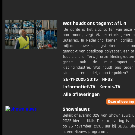
Wat houdt ons tegen?: Afl. 4
'De aarde is het slachtoffer van onze v
aan mode', zegt VN-secretaris-generaa
Guterres. In Nederland komen jaarlijks 
miljard nieuwe kledingstukken op de ma
gemaakt van goedkoop polyester, een pr
fossiele olie. Terwijl onze kledingkasten 
groeit ook de milieu-impact
kledingindustrie. Wat houdt ons tege
stapel kleren eindelijk aan te pakken?
26-11-2025 23:15
NPO2
Informatief.TV
Kennis.TV
Alle afleveringen
Shownieuws
Bekijk aflevering 329 van Shownieuws ui
2025 hier op KIJK. Deze aflevering is u
op 26 november, 23:03 uur bij SBS6. S
is een Nieuws programma