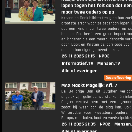
lopen tegen het feit aan dat een
maar twee ouders op pa
Kirsten en Dook blikken terug op hun zoe
grootste error waar ze tegenaan lopen i
dat een kind maar twee ouders op p
hebben. Dat heeft een grote impact vo
en kinderen die een meeroudergezin vor
gaan Dook en Kirsten de barricade voor
openen hun eigen gemeenteloket.
26-11-2025 21:15
NPO3
Informatief.TV
Mensen.TV
Alle afleveringen
MAX Maakt Mogelijk: Afl. 7
De 84-jarige Jan uit Zutphen verlo
ongeluk zijn geliefde worstenkar én ink
Slagter verrast hem met een bijzond
zodat hij weer aan de slag kan. Ook
Winteractie voor kwetsbare ouderen
Europa, met kolen, hout en voedselpakket
26-11-2025 21:05
NPO2
Mensen.
Alle afleveringen