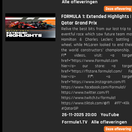
Alle afleveringen
FORMULA 1: Extended Highlights 
Qatar Grand Prix
Relive the best bits from our last trip to
eventful race which saw future team ma
Hamilton & Charles Leclerc battling 
wheel, while McLaren looked to end thei
the world constructors' championship.
F1® videos, visit: <a target="
href="https://www.Formula1.com Vis
hier</a> our store: <a target=
href="https://f1store.formula1.com/ Fol
hier</a> F1®: <a target="_
href="https://www.instagram.com/F1
https://www.facebook.com/Formula1/
https://www.twitter.com/F1
https://www.twitch.tv/formula1
https://www.tiktok.com/@f1 #F1">Klik
#QatarGP
26-11-2025 20:00
YouTube
Formule1.TV
Alle afleveringen