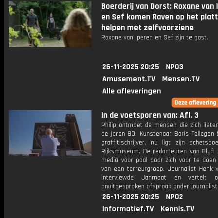
Boerderij van Dorst: Roxane van 
en Sef komen Raven op het plat
helpen met zelfvoorziene
Roxane van Iperen en Sef zijn te gast.
26-11-2025 20:25
NPO3
Amusement.TV
Mensen.TV
Alle afleveringen
In de voetsporen van: Afl. 3
Philip ontmoet de mensen die zich liete
de jaren 80. Kunstenaar Boris Tellegen 
graffitischrijver, nu ligt zijn schetsb
Rijksmuseum. De redacteuren van Bluf! 
media voor paal door zich voor te doen 
van een terreurgroep. Journalist Henk 
interviewde Janmaat en vertelt 
onuitgesproken afspraak onder journalist
26-11-2025 20:25
NPO2
Informatief.TV
Kennis.TV