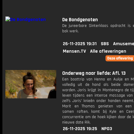
De Bondgenoten
De jureerbare Sinterklaas opdracht is e
bak werk.
26-11-2025 19:31
SBS
Amuseme
Mensen.TV
Alle afleveringen
Onderweg naar liefde: Afl. 13
Een boottrip van Henno en Aukje en Mi
volledig uit de hand als beide dame
worden. Joris krijgt in Montenegro de tij
leven tijdens een intense massage van E
zelfs Joris' knieën onder handen neemt
Marit en Thomas genieten van een 
samen raften, komt bij Kyle en Cee
concurrentie om de hoek kijken door de 
nieuwe date Rik.
26-11-2025 19:25
NPO3