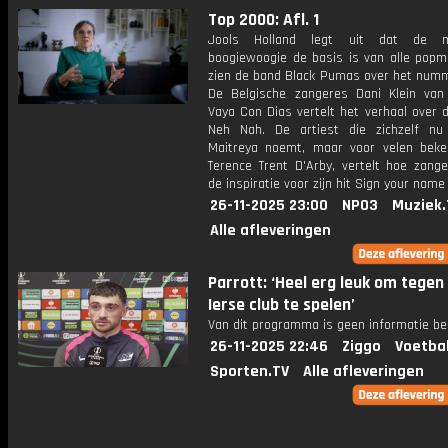
Top 2000: Afl. 1
Jools Holland legt uit dat de muz
boogiewoogie de basis is van alle popm
zien de band Black Pumas over het numm
De Belgische zangeres Dani Klein va
Vaya Con Dias vertelt het verhaal over 
Neh Nah. De artiest die zichzelf n
Maitreya noemt, maar voor velen beke
Terence Trent D'Arby, vertelt hoe zang
de inspiratie voor zijn hit Sign your name
26-11-2025 23:00
NPO3
Muziek.
Alle afleveringen
Parrott: ‘Heel erg leuk om tegen
Ierse club te spelen’
Van dit programma is geen informatie be
26-11-2025 22:46
Ziggo
Voetba
Sporten.TV
Alle afleveringen