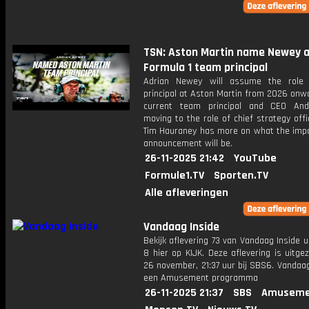
TSN: Aston Martin name Newey 
Formula 1 team principal
Adrian Newey will assume the role
principal at Aston Martin from 2026 onw
current team principal and CEO And
moving to the role of chief strategy offi
Tim Hauraney has more on what the impa
announcement will be.
26-11-2025 21:42
YouTube
Formule1.TV
Sporten.TV
Alle afleveringen
Vandaag Inside
Bekijk aflevering 73 van Vandaag Inside u
8 hier op KIJK. Deze aflevering is uitg
26 november, 21:37 uur bij SBS6. Vandaag
een Amusement programma
26-11-2025 21:37
SBS
Amuseme