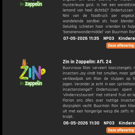
mysterieuze gast. Is het een wereldste
iemand van heel dichtbij? Ondertussen 
Nini van de foodtruck per ongelu
wandelende aardbei als haar blender 
Gelukkig schieten haar vrienden te hul
'bananenwondermiddel' van Buurman Ron
07-05-2026 11:35
NPO3
Kindere
Zin in Zappelin: Afl. 24
Buurvrouw Rian serveert kaasstengels 
insecten! Joy vindt het smullen, maar ge
verkleedpak om Rian de stuipen op he
jagen. Verander je echt in een sprinkhaa
insectenstengel? Ondertussen opent
'vlinderrestaurant' met rottend fruit en l
Florian ons alles over nuttige insecte
dorpsplein vecht Buurman Ron een hilar
uit met een hongerige wesp die zelfs in 
kruipt.
06-05-2026 11:30
NPO3
Kinder