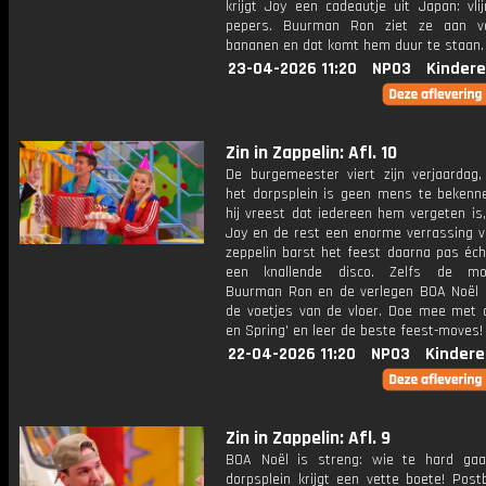
krijgt Joy een cadeautje uit Japan: vli
pepers. Buurman Ron ziet ze aan vo
bananen en dat komt hem duur te staan.
23-04-2026 11:20
NPO3
Kindere
Zin in Zappelin: Afl. 10
De burgemeester viert zijn verjaardag
het dorpsplein is geen mens te bekennen
hij vreest dat iedereen hem vergeten is
Joy en de rest een enorme verrassing vo
zeppelin barst het feest daarna pas éch
een knallende disco. Zelfs de mo
Buurman Ron en de verlegen BOA Noël
de voetjes van de vloer. Doe mee met 
en Spring' en leer de beste feest-moves!
22-04-2026 11:20
NPO3
Kindere
Zin in Zappelin: Afl. 9
BOA Noël is streng: wie te hard ga
dorpsplein krijgt een vette boete! Post