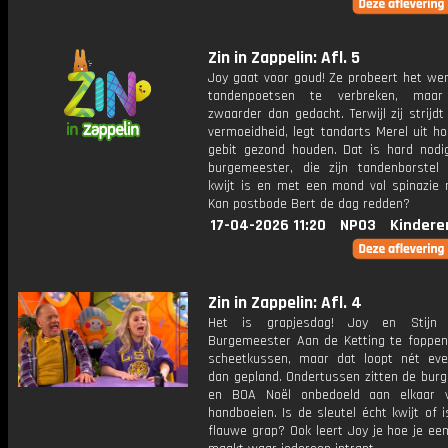
Zin in Zappelin: Afl. 5
Joy gaat voor goud! Ze probeert het wer
tandenpoetsen te verbreken, maa
zwaarder dan gedacht. Terwijl zij strijd
vermoeidheid, legt tandarts Merel uit h
gebit gezond houden. Dat is hard nodi
burgemeester, die zijn tandenborstel
kwijt is en met een mond vol spinazie r
Kan postbode Bert de dag redden?
17-04-2026 11:20
NPO3
Kindere
Zin in Zappelin: Afl. 4
Het is grapjesdag! Joy en Stijn 
Burgemeester Aan de Ketting te foppe
scheetkussen, maar dat loopt nét ev
dan gepland. Ondertussen zitten de bur
en BOA Noël onbedoeld aan elkaar 
handboeien. Is de sleutel écht kwijt of 
flauwe grap? Ook leert Joy je hoe je een