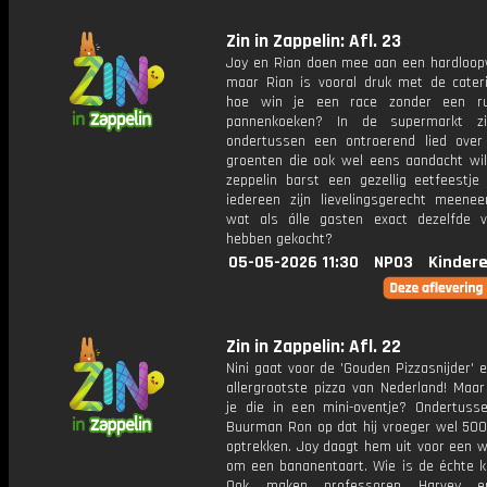
Zin in Zappelin: Afl. 23
Joy en Rian doen mee aan een hardloopw
maar Rian is vooral druk met de cater
hoe win je een race zonder een ru
pannenkoeken? In de supermarkt zi
ondertussen een ontroerend lied over
groenten die ook wel eens aandacht will
zeppelin barst een gezellig eetfeestje
iedereen zijn lievelingsgerecht meene
wat als álle gasten exact dezelfde v
hebben gekocht?
05-05-2026 11:30
NPO3
Kinder
Zin in Zappelin: Afl. 22
Nini gaat voor de 'Gouden Pizzasnijder' 
allergrootste pizza van Nederland! Maar
je die in een mini-oventje? Ondertuss
Buurman Ron op dat hij vroeger wel 500
optrekken. Joy daagt hem uit voor een w
om een bananentaart. Wie is de échte 
Ook maken professoren Harvey e