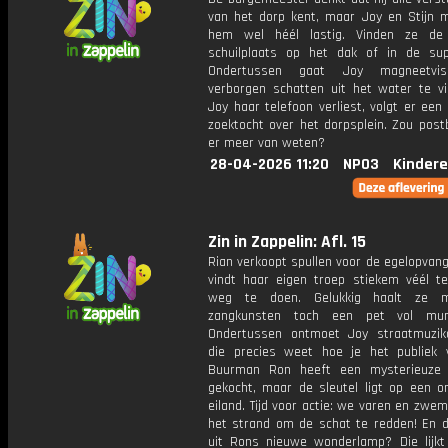
van het dorp kent, maar Joy en Stijn 
hem wel héél lastig. Vinden ze de 
schuilplaats op het dak of in de su
Ondertussen gaat Joy magneetvi
verborgen schatten uit het water te vi
Joy haar telefoon verliest, volgt er een 
zoektocht over het dorpsplein. Zou post
er meer van weten?
28-04-2026 11:20
NPO3
Kindere
Zin in Zappelin: Afl. 15
Rian verkoopt spullen voor de egelopvan
vindt haar eigen troep stiekem véél t
weg te doen. Gelukkig haalt ze 
zangkunsten toch een pet vol mun
Ondertussen ontmoet Joy straatmuzik
die precies weet hoe je het publiek 
Buurman Ron heeft een mysterieuze 
gekocht, maar de sleutel ligt op een 
eiland. Tijd voor actie: we varen en zw
het strand om de schat te redden! En di
uit Rons nieuwe wonderlamp? Die lijkt