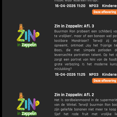
maakt waar iedereen intrapt.
16-04-2026 11:20
NPO3
Kindere
Zin in Zappelin: Afl. 3
Buurman Ron probeert een schilderij va
te vrolijken', maar of een banaan wel p
kostbare Mondriaan? Terwijl zij d
opneemt, ontmoet Joy het 11-jarige te
Boas, die met simpele potloden 
levensechte portretten tekent. Op het d
zorgt een portret van Nini van de foodt
grote verbazing. Is het moderne kun
mislukking?
15-04-2026 11:25
NPO3
Kindere
Zin in Zappelin: Afl. 2
Het is aardbeienmaand in de supermarkt
van de Winkel. Terwijl buurman Ron baal
zijn geliefde bananen niet meer te koop z
Sjef het rode fruit met vrolijke l