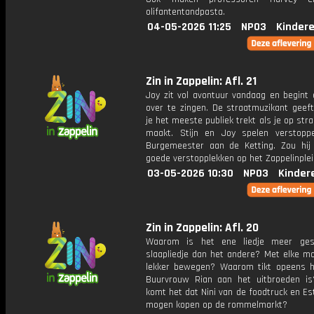
olifantentandpasta.
04-05-2026 11:25
NPO3
Kinder
Zin in Zappelin: Afl. 21
Joy zit vol avontuur vandaag en begint 
over te zingen. De straatmuzikant geeft
je het meeste publiek trekt als je op str
maakt. Stijn en Joy spelen verstopp
Burgemeester aan de Ketting. Zou hij 
goede verstopplekken op het Zappelinple
03-05-2026 10:30
NPO3
Kinder
Zin in Zappelin: Afl. 20
Waarom is het ene liedje meer gesc
slaapliedje dan het andere? Met elke mo
lekker bewegen? Waarom tikt opeens h
Buurvrouw Rian aan het uitbroeden i
komt het dat Nini van de foodtruck en Es
mogen kopen op de rommelmarkt?