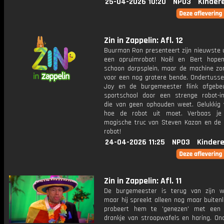
25-04-2026 10:20
NPO3
Kinder
Zin in Zappelin: Afl. 12
Buurman Ron presenteert zijn nieuwste u
een opruimrobot! Noël en Bert hope
schoon dorpsplein, maar de machine zor
voor een nog grotere bende. Ondertuss
Joy en de burgemeester flink afgebe
sportschool door een strenge robot-in
die van geen ophouden weet. Gelukkig
hoe de robot uit moet. Verbaas je
magische truc van Steven Kazan en de 
robot!
24-04-2026 11:25
NPO3
Kinder
Zin in Zappelin: Afl. 11
De burgemeester is terug van zijn we
maar hij spreekt alleen nog maar buiten
probeert hem te 'genezen' met een 
drankje van stroopwafels en haring. On