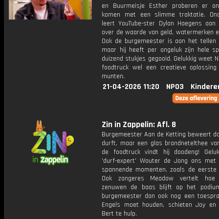
en Buurmeisje Esther proberen er on
komen met een slimme traktatie. On
leert YouTube-ster Dylan Haegens aan 
over de waarde van geld, watermerken e
Ook de burgemeester is aan het tellen 
maar hij heeft per ongeluk zijn hele sp
duizend stukjes gegooid. Gelukkig weet N
foodtruck wel een creatieve oplossing 
munten.
21-04-2026 11:20
NPO3
Kindere
Zin in Zappelin: Afl. 8
Burgemeester Aan de Ketting beweert dat
durft, maar een glas brandnetelthee van
de foodtruck vindt hij doodeng! Geluk
'durf-expert' Wouter de Jong ons met 
spannende momenten, zoals de eerste
Ook zangeres Meadow vertelt hoe 
zenuwen de baas blijft op het podiu
burgemeester dan ook nog een toespra
Engels moet houden, schieten Joy en
Bert te hulp.