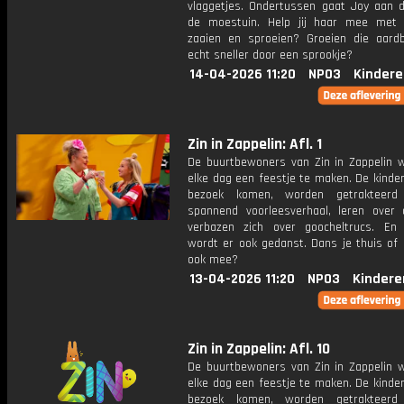
vlaggetjes. Ondertussen gaat Joy aan d
de moestuin. Help jij haar mee met
zaaien en sproeien? Groeien die aard
echt sneller door een sprookje?
14-04-2026 11:20
NPO3
Kindere
Zin in Zappelin: Afl. 1
De buurtbewoners van Zin in Zappelin 
elke dag een feestje te maken. De kinde
bezoek komen, worden getrakteer
spannend voorleesverhaal, leren over 
verbazen zich over goocheltrucs. En n
wordt er ook gedanst. Dans je thuis of 
ook mee?
13-04-2026 11:20
NPO3
Kindere
Zin in Zappelin: Afl. 10
De buurtbewoners van Zin in Zappelin 
elke dag een feestje te maken. De kinde
bezoek komen, worden getrakteer