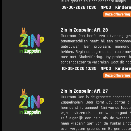
leuke gasten en zingt dansbare liedjes.
08-06-2026 11:30
NPO3
Kinder
Zin in Zappelin: Afl. 28
Buurman Ron heeft een uitvinding ge
bananenschillen heeft hij een schoonm
gebrouwen. Een probleem: niemand
hebben. Begin de dag met een coole mo
mee met Shake&Spring. Joy probeert h
tandenpoetsen te verbreken. Gaat dit haa
10-05-2026 10:35
NPO3
Kinder
Zin in Zappelin: Afl. 27
Buurman Ron is de grootste opscheppe
Zappelinplein. Daar komt Joy achter al
hem de strijd aangaat. Nini van de foodt
wijze adviezen als het om wespen gaat. 
zelf eigenlijk een held als de wespe
heen vliegen? Sjef van de Winkel zingt
over vergeten groente en Burgemeest