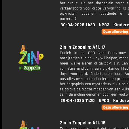
het circuit. Op het dorpsplein zorgt 
verkeersbord voor grote verwarring. Is 
picknicken, padellen, postbode of 
parkeren?
30-04-2026 11:20
NPO3
Kinder
Zin in Zappelin: Afl. 17
Paniek in de B&B van Buurvrouw 
ontbijteitjes zijn op! Joy wil helpen, maar
meer welke eieren al gekookt zijn. Een 
van Stijn eindigt in een plakkerige klie
Joys voorhoofd. Ondertussen leert Auk
ons alles over dieren in eieren en probee
het dorpsplein een mysterieus ei uit te b
ze straks de trotse moeder van een kuike
ze in de maling genomen door een kookw
29-04-2026 11:20
NPO3
Kindere
Zin in Zappelin: Afl. 16
De burgemeester denkt dat hij alle vers