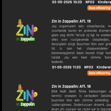
02-05-2026 10:20
NPO3
Kinder
Zin in Zappelin: Afl. 19
Joy organiseert een slaapfeestje, 
snurkende buren en pratende dromer
geen oog dicht! Terwijl zij ligt te woelen
alles over rustgevende slaapliedje
dorpsplein zorgt Buurman Ron voor grot
hij is aan het slaapwandelen 
bananenpyjama! Geen lawaai krijgt he
totdat Joy een heel slimme 'banan
bedenkt.
01-05-2026 11:20
NPO3
Kindere
Zin in Zappelin: Afl. 18
BOA Noël deelt flinke bekeuringen 
kermis: snoepen is verboden! Gelukki
buurman Ron een slimme omleiding v
suikerspinnen. Ondertussen droomt Jo
leven als coureur en racen we in topsne