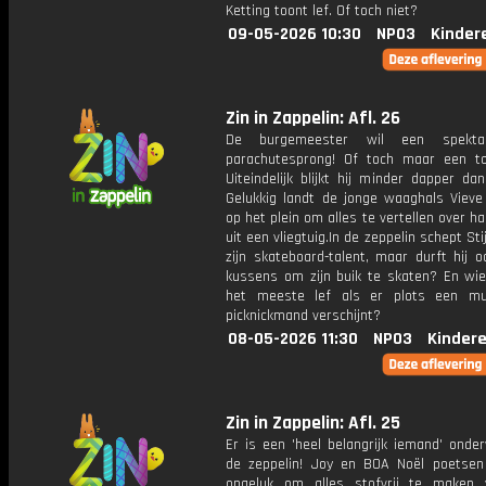
Ketting toont lef. Of toch niet?
09-05-2026 10:30
NPO3
Kinder
Zin in Zappelin: Afl. 26
De burgemeester wil een spekta
parachutesprong! Of toch maar een t
Uiteindelijk blijkt hij minder dapper da
Gelukkig landt de jonge waaghals Vieve
op het plein om alles te vertellen over h
uit een vliegtuig.In de zeppelin schept Sti
zijn skateboard-talent, maar durft hij 
kussens om zijn buik te skaten? En wie
het meeste lef als er plots een mu
picknickmand verschijnt?
08-05-2026 11:30
NPO3
Kinder
Zin in Zappelin: Afl. 25
Er is een 'heel belangrijk iemand' onde
de zeppelin! Joy en BOA Noël poetsen
ongeluk om alles stofvrij te maken