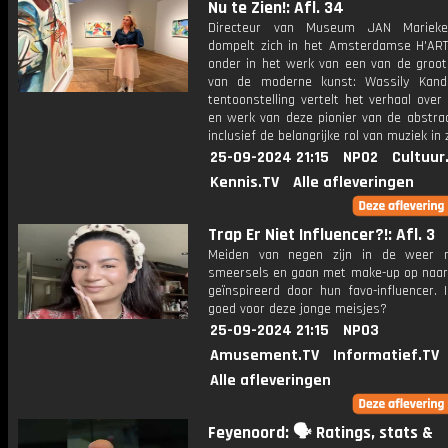
Nu te Zien!: Afl. 34
Directeur van Museum JAN Marieke 
dompelt zich in het Amsterdamse H'A
onder in het werk van een van de groo
van de moderne kunst: Wassily Kand
tentoonstelling vertelt het verhaal over
en werk van deze pionier van de abstrac
inclusief de belangrijke rol van muziek in 
25-09-2024 21:15
NPO2
Cultuur
Kennis.TV
Alle afleveringen
Trap Er Niet Influencer?!: Afl. 3
Meiden van negen zijn in de weer 
smeersels en gaan met make-up op naar 
geïnspireerd door hun favo-influencer. 
goed voor deze jonge meisjes?
25-09-2024 21:15
NPO3
Amusement.TV
Informatief.TV
Alle afleveringen
Feyenoord: 🗣 Ratings, stats &