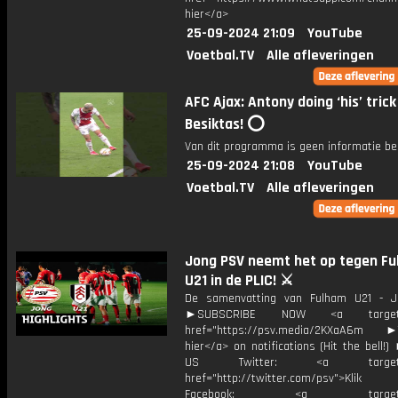
hier</a>
25-09-2024 21:09
YouTube
Voetbal.TV
Alle afleveringen
AFC Ajax: Antony doing ‘his’ trick
Besiktas! ⭕️
Van dit programma is geen informatie be
25-09-2024 21:08
YouTube
Voetbal.TV
Alle afleveringen
Jong PSV neemt het op tegen F
U21 in de PLIC! ⚔️
De samenvatting van Fulham U21 - J
►SUBSCRIBE NOW <a target="
href="https://psv.media/2KXaA6m ►T
hier</a> on notifications (Hit the bell
US Twitter: <a target="_
href="http://twitter.com/psv">Klik
Facebook: <a target="_