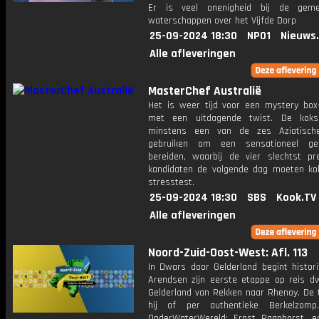
Er is veel onenigheid bij de gem
waterschappen over het Vijfde Dorp
25-09-2024 18:30
NPO1
Nieuws
Alle afleveringen
MasterChef Australië
Het is weer tijd voor een mystery box-
met een uitdagende twist. De kok
minstens een van de zes Aziatisch
gebruiken om een sensationeel ge
bereiden, waarbij de vier slechtst pr
kandidaten de volgende dag moeten ko
stresstest.
25-09-2024 18:30
SBS
Kook.TV
Alle afleveringen
Noord-Zuid-Oost-West: Afl. 113
In Dwars door Gelderland begint histor
Arendsen zijn eerste etappe op reis d
Gelderland van Rekken naar Rhenoy. De t
hij af per authentieke Berkelzomp.
OnderWaterWereld: Ernst Raaphorst, ec