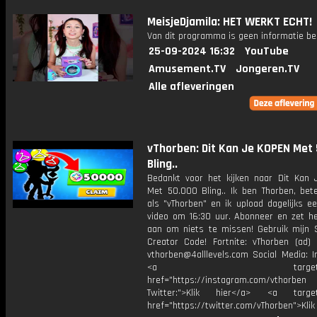
MeisjeDjamila: HET WERKT ECHT!
Van dit programma is geen informatie be
25-09-2024 16:32
YouTube
Amusement.TV
Jongeren.TV
Alle afleveringen
vThorben: Dit Kan Je KOPEN Met
Bling..
Bedankt voor het kijken naar Dit Kan
Met 50.000 Bling.. Ik ben Thorben, bet
als "vThorben" en ik upload dagelijks e
video om 16:30 uur. Abonneer en zet het
aan om niets te missen! Gebruik mijn 
Creator Code! Fortnite: vThorben (ad) 
vthorben@4alllevels.com Social Media: I
<a target="_bl
href="https://instagram.com/vthorben
Twitter:">Klik hier</a> <a target=
href="https://twitter.com/vThorben">Klik