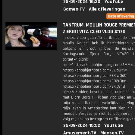
25-09-2024 16:30
YouTube
Gamen.TV
Alle afleveringen
TANTRUM, MOULIN ROUGE PREMIE
ZIEKIG | VITA CLEO VLOG #170
In deze video gaan Ro en ik naar de pre
Moulin Rouge, heb ik herfstkleren v
gekocht en praat ik over de eerste
Kortingscode Bjorn Borg: VITA20 L
target="_blank"
href="https://shopbjornborg.com/3MMxoI
https://shopbjornborg.com/3ZjawYw
https://shopbjornborg.com/3XIwQd0
https://shopbjornborg.com/3B2rDnn
https://shopbjornborg.com/3XIt9nB D
hier</a> video bevat een betaalde sam
met Bjorn Borg. Hi, ik ben Vita Cleo en
mijn kanaal! Ik upload wekelijks een vlog
mijn leven in Amsterdam laat zien als 
moeder. Vergeet je niet te abonneren! 
Volg mij ook op Instagram en Tiktok: @vit
25-09-2024 15:52
YouTube
Amusement.TV
Mensen.TV