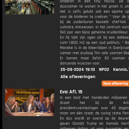
kinderen in een tiny house. De
duurzamer te wonen in het groen is ui
Het is zelfs gelukt ook een aparte sp
voor de kinderen te creëren. * Voor de 
bij de zuiderburen bezoekt chef-kok
culinaire Antwerpen. In het centrum wor
160 jaar een bijna geheime kruidenlikeur
En hij kijkt zijn ogen uit bij een dakboe
ruim 1.800 m2 op een oud pakhuis. * B
Marieke is in de Weerribben in Overijsse
samen met ecoloog Tim vele soorten libe
Er komen maar liefst 50 soorten 
dansende insecten voor.
25-09-2024 19:10
NPO2
Kennis.
Alle afleveringen
Eva: Afl. 15
In een land met honderden miljoenen
draait het bij de Ameri
presidentsverkiezingen over 40 dagen 
maar om één staat: de swing state Penn
En dus wordt er overal op de deuren
geven Donald Trump en Kamala Harri
miljoenen dollars uit voor tv-spotjes e