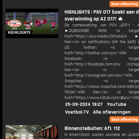
HIGHLIGHTS | PSV O17 boekt een d
overwinning op AZ O17! 🔥
De samenvatting van PSV JO17-1 - A
►SUBSCRIBE NOW <a target="
href="https://psv.media/2KXaA6m ►T
hier</a> on notifications (Hit the bell
US Twitter: <a target="_
href="http://twitter.com/psv">Klik
Facebook: <a target="_
href="http://facebook.com/psv Instagr
hier</a> <a target="_
href="http://instagram.com/psv">Klik
Snapchat: <a target="_
href="https://www.snapchat.com/add/p
TikTok:">Klik hier</a> <a target=
href="https://www.tiktok.com/@psv">Klik
25-09-2024 19:27
YouTube
Voetbal.TV
Alle afleveringen
BinnensteBuiten: Afl. 112
In Amersfoort wonen Jonneke en Justi