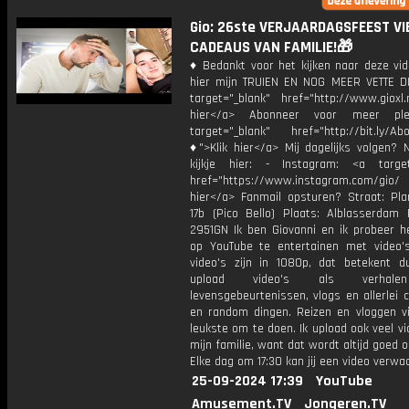
Gio: 26ste VERJAARDAGSFEEST VI
CADEAUS VAN FAMILIE!🎁
♦ Bedankt voor het kijken naar deze vid
hier mijn TRUIEN EN NOG MEER VETTE D
target="_blank" href="http://www.gioxl.
hier</a> Abonneer voor meer ple
target="_blank" href="http://bit.ly/Ab
♦">Klik hier</a> Mij dagelijks volgen?
kijkje hier: - Instagram: <a target
href="https://www.instagram.com/gio
hier</a> Fanmail opsturen? Straat: Pl
17b (Pico Bello) Plaats: Alblasserdam 
2951GN Ik ben Giovanni en ik probeer he
op YouTube te entertainen met video's
video's zijn in 1080p, dat betekent d
upload video's als verhale
levensgebeurtenissen, vlogs en allerlei 
en random dingen. Reizen en vloggen vi
leukste om te doen. Ik upload ook veel v
mijn familie, want dat wordt altijd goed 
Elke dag om 17:30 kan jij een video verwa
25-09-2024 17:39
YouTube
Amusement.TV
Jongeren.TV