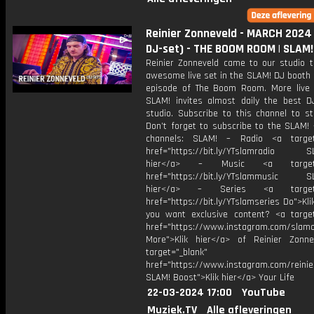
Reinier Zonneveld - MARCH 2024 
DJ-set) - THE BOOM ROOM | SLAM!
Reinier Zonneveld came to our studio t
awesome live set in the SLAM! DJ booth 
episode of The Boom Room. More live
SLAM! invites almost daily the best D
studio. Subscribe to this channel to st
Don’t forget to subscribe to the SLAM! 
channels: SLAM! – Radio <a target=
href="https://bit.ly/YTslamradio SL
hier</a> – Music <a target="
href="https://bit.ly/YTslammusic SL
hier</a> – Series <a target="
href="https://bit.ly/YTslamseries Do">Kli
you want exclusive content? <a target
href="https://www.instagram.com/slamof
More">Klik hier</a> of Reinier Zonn
target="_blank"
href="https://www.instagram.com/reinie
SLAM! Boost">Klik hier</a> Your Life
22-03-2024 17:00
YouTube
Muziek.TV
Alle afleveringen