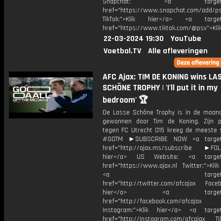
Snapchat: <a target="_
href="https://www.snapchat.com/add/p
TikTok:">Klik hier</a> <a target=
href="https://www.tiktok.com/@psv">Klik
22-03-2024 19:30
YouTube
Voetbal.TV
Alle afleveringen
AFC Ajax: TIM DE KONING wins LA
SCHÖNE TROPHY | 'I'll put it in my
bedroom' 🏆
De Lasse Schöne Trophy is in de maand
gewonnen door Tim de Koning. Zijn p
tegen FC Utrecht O15 kreeg de meeste
#GOTM ►SUBSCRIBE NOW <a target=
href="http://ajax.ms/subscribe ►FOL
hier</a> US Website: <a target=
href="https://www.ajax.nl Twitter:">Kli
<a target="_bl
href="http://twitter.com/afcajax Facebo
hier</a> <a target="_
href="http://facebook.com/afcajax
Instagram:">Klik hier</a> <a target
href="http://instagram.com/afcajax TikT