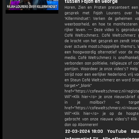
tussen Fajah en George
Horen, Zien en Praten presenteert een 
gesprek met Fajah Lourens over h
'Killermindset': Verken de geheimen v
weerbaarheid, en hoe te manifesteren
rijker leven. --- Deze video is geprodu
Café Weltschmerz. Café Weltschmerz g
de kracht van het gesprek en zendt inte
over actuele maatschappelijke thema's. 
een hoogwaardig alternatief voor de m
media. Café Weltschmerz is onafhankelij
verbonden aan politieke, religieuze of c
partijen. Waardeer je onze video's? Help
strijd naar een eerlijker Nederland, vrij v
en Steun Café Weltschmerz en word Sta
target="_blank"
href="https://cafeweltschmerz.nl/registe
Wil">Klik hier</a> je onze nieuwsbrief 
in je mailbox? <a target="
href="https://cafeweltschmerz.nl/nieuws
Wil">Klik hier</a> je op de hoogt
gebracht van onze nieuwe video's? Klik 
dan op Abonneren!
22-03-2024 18:00
YouTube
Beu