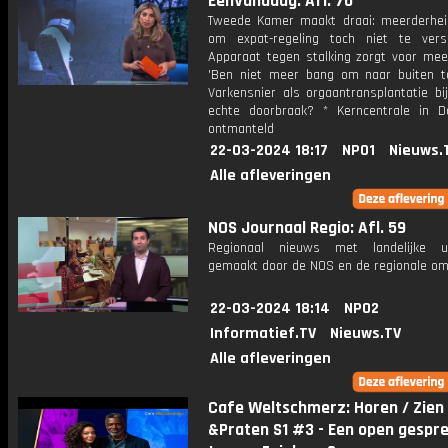
EenVandaag: Afl. 70
Tweede Kamer maakt draai: meerderheid
om expat-regeling toch niet te ver
Apparaat tegen stalking zorgt voor meer
'Ben niet meer bang om naar buiten t
Varkensnier als orgaantransplantatie bi
echte doorbraak? * Kerncentrale in 
ontmanteld
22-03-2024 18:17
NPO1
Nieuws.
Alle afleveringen
NOS Journaal Regio: Afl. 59
Regionaal nieuws met landelijke uit
gemaakt door de NOS en de regionale om
22-03-2024 18:14
NPO2
Informatief.TV
Nieuws.TV
Alle afleveringen
Cafe Weltschmerz: Horen / Zien
&Praten S1 #3 - Een open gespr