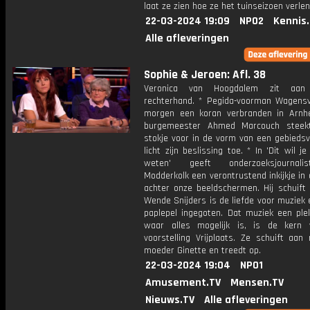
laat ze zien hoe ze het tuinseizoen verlen
22-03-2024 19:09
NPO2
Kennis
Alle afleveringen
Sophie & Jeroen: Afl. 38
Veronica van Hoogdalem zit aan
rechterhand. * Pegida-voorman Wagensv
morgen een koran verbranden in Arn
burgemeester Ahmed Marcouch steek
stokje voor in de vorm van een gebiedsv
licht zijn beslissing toe. * In 'Dit wil je
weten' geeft onderzoeksjournal
Modderkolk een verontrustend inkijkje in
achter onze beeldschermen. Hij schuift 
Wende Snijders is de liefde voor muziek
paplepel ingegoten. Dat muziek een plek
waar alles mogelijk is, is de kern
voorstelling Vrijplaats. Ze schuift aan
moeder Ginette en treedt op.
22-03-2024 19:04
NPO1
Amusement.TV
Mensen.TV
Nieuws.TV
Alle afleveringen