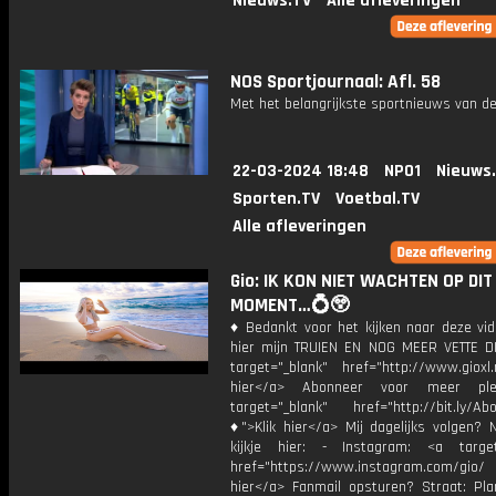
Nieuws.TV
Alle afleveringen
NOS Sportjournaal: Afl. 58
Met het belangrijkste sportnieuws van de
22-03-2024 18:48
NPO1
Nieuws
Sporten.TV
Voetbal.TV
Alle afleveringen
Gio: IK KON NIET WACHTEN OP DIT
MOMENT…💍😲
♦ Bedankt voor het kijken naar deze vid
hier mijn TRUIEN EN NOG MEER VETTE D
target="_blank" href="http://www.gioxl.
hier</a> Abonneer voor meer ple
target="_blank" href="http://bit.ly/Ab
♦">Klik hier</a> Mij dagelijks volgen?
kijkje hier: - Instagram: <a target
href="https://www.instagram.com/gio
hier</a> Fanmail opsturen? Straat: Pl