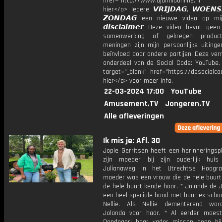
href="http://www.djamilaonline.nl
hier</a> Iedere 𝙑𝙍𝙄𝙅𝘿𝘼𝙂, 𝙒𝙊𝙀𝙉
𝙕𝙊𝙉𝘿𝘼𝙂 een nieuwe video op mi
𝙙𝙞𝙨𝙘𝙡𝙖𝙞𝙢𝙚𝙧 Deze video bevat gee
samenwerking of gekregen product
meningen zijn mijn persoonlijke uitinge
beïnvloed door andere partijen. Deze ver
onderdeel van de Social Code: YouTube.
target="_blank" href="https://desocialcod
hier</a> voor meer info.
22-03-2024 17:00
YouTube
Amusement.TV
Jongeren.TV
Alle afleveringen
Ik mis je: Afl. 30
Jopie Gerritsen heeft een herinneringsp
zijn moeder bij zijn ouderlijk hui
Julianaweg in het Utrechtse Hoogra
moeder was een vrouw die de hele buurt
de hele buurt kende haar. * Jolande de 
een heel speciale band met haar ex-sch
Nellie. Als Nellie dementerend wor
Jolanda voor haar. * Al eerder moest