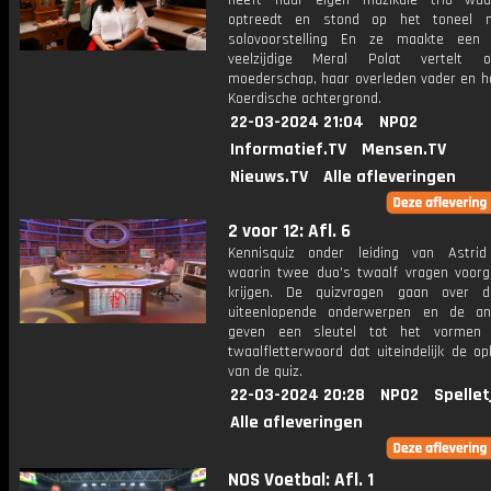
heeft haar eigen muzikale trio wa
optreedt en stond op het toneel 
solovoorstelling En ze maakte een 
veelzijdige Meral Polat vertelt 
moederschap, haar overleden vader en ha
Koerdische achtergrond.
22-03-2024 21:04
NPO2
Informatief.TV
Mensen.TV
Nieuws.TV
Alle afleveringen
2 voor 12: Afl. 6
Kennisquiz onder leiding van Astri
waarin twee duo's twaalf vragen voorg
krijgen. De quizvragen gaan over 
uiteenlopende onderwerpen en de an
geven een sleutel tot het vormen
twaalfletterwoord dat uiteindelijk de op
van de quiz.
22-03-2024 20:28
NPO2
Spellet
Alle afleveringen
NOS Voetbal: Afl. 1