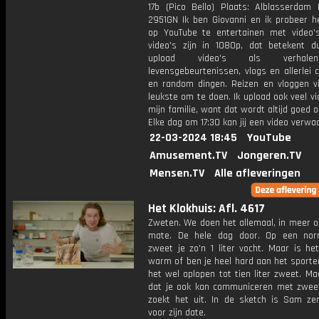
17b (Pico Bello) Plaats: Alblasserdam 
2951GN Ik ben Giovanni en ik probeer he
op YouTube te entertainen met video's
video's zijn in 1080p, dat betekent d
upload video's als verhale
levensgebeurtenissen, vlogs en allerlei 
en random dingen. Reizen en vloggen vi
leukste om te doen. Ik upload ook veel v
mijn familie, want dat wordt altijd goed 
Elke dag om 17:30 kan jij een video verwa
22-03-2024 18:45
YouTube
Amusement.TV
Jongeren.TV
Mensen.TV
Alle afleveringen
Het Klokhuis: Afl. 4617
Zweten. We doen het allemaal, in meer o
mate. De hele dag door. Op een nor
zweet je zo'n 1 liter vocht. Maar is he
warm of ben je heel hard aan het sporte
het wel oplopen tot tien liter zweet. Ma
dat je ook kan communiceren met zwee
zoekt het uit. In de sketch is Sam ze
voor zijn date.