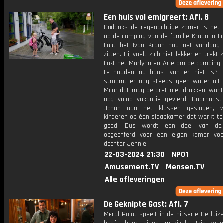
Een huis vol emigreert: Afl. 8
Ondanks de regenachtige zomer is het 
op de camping van de familie Kraan in L
Laat het Ivan Kraan nou net vandaag
zitten. Hij voelt zich niet lekker en trekt 
Lukt het Marlynn en Arie om de camping 
te houden nu baas Ivan er niet is? 
stroomt er nog steeds geen water uit 
Maar dat mag de pret niet drukken, want
nog volop vakantie gevierd. Daarnaast
Johan aan het klussen geslagen, w
kinderen op één slaapkamer dat werkt to
goed. Dus wordt een deel van de
opgeofferd voor een eigen kamer vo
dochter Jennie.
22-03-2024 21:30
NPO1
Amusement.TV
Mensen.TV
Alle afleveringen
De Geknipte Gast: Afl. 7
Meral Polat speelt in de hitserie De lui