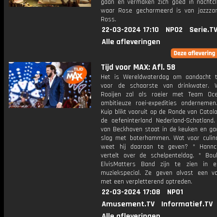
gaan en vermaken zich goed in nachtcl
waar Rose gecharmeerd is van jazzza
Ross.
22-03-2024 17:10
NPO2
Serie.T
Alle afleveringen
Tijd voor MAX: Afl. 58
Het is Wereldwaterdag om aandacht 
voor de schaarste van drinkwater. 
Rooijen zal als roeier met Team Oc
ambitieuze roei-expedities ondernemen
Kuip blikt vooruit op de Ronde van Catal
de oefeninterland Nederland-Schotland.
van Beckhoven staat in de keuken en ga
slag met boterhammen. Wat voor culina
weet hij daaraan te geven? * Hannc
vertelt over de schelpenteldag. * Bo
ElvisMatters Band zijn te zien in 
muziekspecial. Ze geven alvast een vo
met een verpletterend optreden.
22-03-2024 17:08
NPO1
Amusement.TV
Informatief.TV
Alle afleveringen