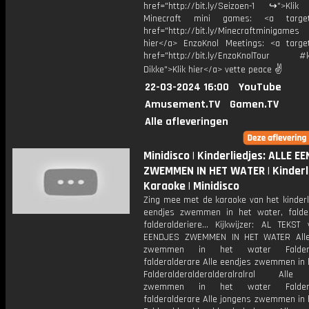
href="http://bit.ly/Seizoen-1 ↪">Klik
Minecraft mini games: <a target=
href="http://bit.ly/Minecraftminigame
hier</a> EnzoKnol Meetings: <a target
href="http://bit.ly/EnzoKnolTour #
Dikke">Klik hier</a> vette peace ✌
22-03-2024 16:00
YouTube
Amusement.TV
Gamen.TV
Alle afleveringen
Minidisco | Kinderliedjes: ALLE E
ZWEMMEN IN HET WATER | Kinderli
Karaoke | Minidisco
Zing mee met de karaoke van het kinderli
eendjes zwemmen in het water, falder
falderalderiere… Kijkwijzer: AL TEKST
EENDJES ZWEMMEN IN HET WATER Alle
zwemmen in het water Falderald
falderalderare Alle eendjes zwemmen in 
Falderalderalderalderalralral Alle
zwemmen in het water Falderald
falderalderare Alle jongens zwemmen in 