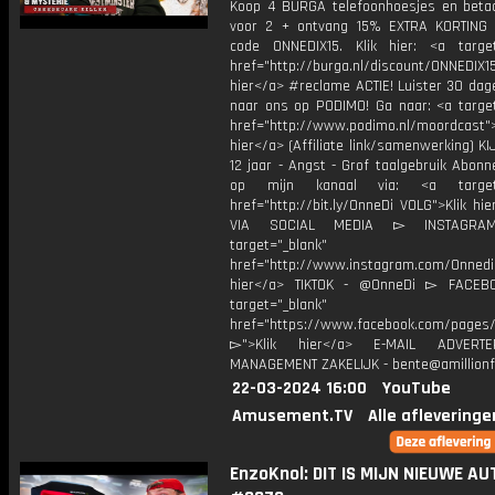
Koop 4 BURGA telefoonhoesjes en betaa
voor 2 + ontvang 15% EXTRA KORTING
code ONNEDIX15. Klik hier: <a target
href="http://burga.nl/discount/ONNEDIX15
hier</a> #reclame ACTIE! Luister 30 dag
naar ons op PODIMO! Ga naar: <a target
href="http://www.podimo.nl/moordcast">
hier</a> (Affiliate link/samenwerking) K
12 jaar - Angst - Grof taalgebruik Abonn
op mijn kanaal via: <a target=
href="http://bit.ly/OnneDi VOLG">Klik hi
VIA SOCIAL MEDIA ▻ INSTAGR
target="_blank"
href="http://www.instagram.com/Onned
hier</a> TIKTOK - @OnneDi ▻ FACEB
target="_blank"
href="https://www.facebook.com/pages/O
▻">Klik hier</a> E-MAIL ADVERT
MANAGEMENT ZAKELIJK - bente@amillionf
22-03-2024 16:00
YouTube
Amusement.TV
Alle afleveringe
EnzoKnol: DIT IS MIJN NIEUWE AU