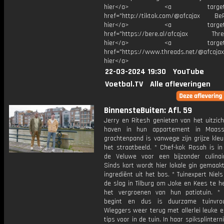
hier</a> <a target="_
href="http://tiktok.com/@afcajax BeRe
hier</a> <a target="_
href="https://bere.al/afcajax Threa
hier</a> <a target="_
href="https://www.threads.net/@afcajax
hier</a>
22-03-2024 19:30
YouTube
Voetbal.TV
Alle afleveringen
BinnensteBuiten: Afl. 59
Jerry en Ritesh genieten van het uitzic
haven in hun appartement in Maassl
grachtenpand is vanwege zijn grijze kleu
het straatbeeld. * Chef-kok Rosah is in
de Veluwe voor een bijzonder culinai
Sinds kort wordt hier lokale gin gemaak
ingrediënt uit het bos. * Tuinexpert Niel
de slag in Tilburg om Joke en Kees te h
het vergroenen van hun patiotuin. *
begint en dus is duurzame tuinvr
Wieggers weer terug met allerlei leuke 
tips voor in de tuin. In haar spiksplinter