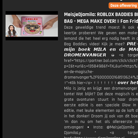
MeisjeDjamila: ROBLOX BADDIES B
BAG - MEGA MAKE OVER! || Fan Fri
Deze geweldige trend moest ik ook 
keertje proberen! We geven een make
iemand die het heel erg nodig heeft in 
Bag Baddies video! Kijk je mee? 𝙋𝙍𝙀-
𝙢𝙞𝙟𝙣 𝙗𝙤𝙚𝙠 𝙈𝙄𝙇𝘼 𝙚𝙣 𝙙𝙚 𝙈𝘼𝙂
𝘿𝙍𝙊𝙈𝙀𝙉𝙑𝘼𝙉𝙂𝙀𝙍 ➭ <a target
href="https://partner.bol.com/click/click?
p=2&t=url&s=1358498&f=TXL&url=http
en-de-magische-
dromenvanger%2F9300000168513624%2
↑">Klik hier</a> ↑ ↑ ↑ ↑ ↑ ↑ ↑ 𝙤𝙫𝙚𝙧 𝙝𝙚𝙩
Mila is jarig en krijgt een dromenvange
tante! Wat blijkt? Dat deze magisch is 
grote avonturen stuurt in haar dro
eerste editie is een speciale Glow In
editie, met leuke elementen op de kaft d
in het donker! Droom jij ook van dit bo
'm dan nu om het als allereerste in
ontvangen! ⋆ Insta: @MeisjeDjamila 
DjamilaLy * <a target="_