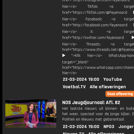
href="http://instagram.com/feyenoord
hier</a> TikTok: <a target="
href="https://TikTok.com/@Feyenoord
hier</a> Facebook: <a target="
href="http://facebook.com/feyenoord
hier</a> X: <a target="_
href="http://twitter.com/feyenoord
hier</a> Threads: <a target="
href="https://www.threads.net/@feyeno
▶️">Klik hier</a> WhatsApp-kan
target="_blank"
href="https://www.whatsapp.com/chann
hier</a>
22-03-2024 19:00
YouTube
Voetbal.TV
Alle afleveringen
NOS Jeugdjournaal: Afl. 82
Het laatste nieuws uit binnen- en buit
het weer, speciaal voor de jonge kijker.
Politiek en Nieuws met gebarentaal.
22-03-2024 19:00
NPO3
Jonger