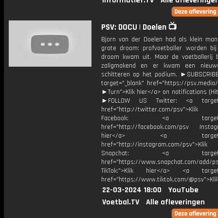
Informatief.TV
Alle afleveringe
PSV: DOCU | Doelen 📺
Bjorn van der Doelen had als klein man
grote droom: profvoetballer worden bij
droom kwam uit. Maar de voetballerij b
zaligmakend en er kwam een nieuw
schitteren op het podium. ►SUBSCRI
target="_blank" href="https://psv.medi
►Turn">Klik hier</a> on notifications (Hit 
►FOLLOW US Twitter: <a target=
href="http://twitter.com/psv">Klik
Facebook: <a target="_
href="http://facebook.com/psv Instagr
hier</a> <a target="_
href="http://instagram.com/psv">Klik
Snapchat: <a target="_
href="https://www.snapchat.com/add/p
TikTok:">Klik hier</a> <a target=
href="https://www.tiktok.com/@psv">Klik
22-03-2024 18:00
YouTube
Voetbal.TV
Alle afleveringen