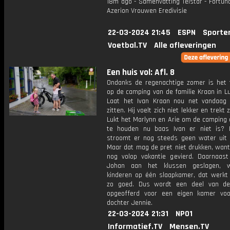
18m ago - Samenvatting Telstar - Fortuna
Azerion Vrouwen Eredivisie
22-03-2024 21:45
ESPN
Sporte
Voetbal.TV
Alle afleveringen
Een huis vol: Afl. 8
Ondanks de regenachtige zomer is het 
op de camping van de familie Kraan in L
Laat het Ivan Kraan nou net vandaag
zitten. Hij voelt zich niet lekker en trekt 
Lukt het Marlynn en Arie om de camping 
te houden nu baas Ivan er niet is? 
stroomt er nog steeds geen water uit 
Maar dat mag de pret niet drukken, want
nog volop vakantie gevierd. Daarnaast
Johan aan het klussen geslagen, w
kinderen op één slaapkamer, dat werkt 
zo goed. Dus wordt een deel van de
opgeofferd voor een eigen kamer vo
dochter Jennie.
22-03-2024 21:31
NPO1
Informatief.TV
Mensen.TV