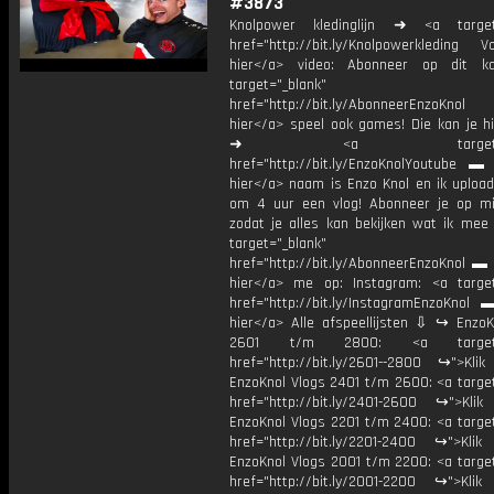
#3873
Knolpower kledinglijn ➜ <a target=
href="http://bit.ly/Knolpowerkleding Vo
hier</a> video: Abonneer op dit ka
target="_blank"
href="http://bit.ly/AbonneerEnzoKnol
hier</a> speel ook games! Die kan je hi
➜ <a target="_bl
href="http://bit.ly/EnzoKnolYoutube ▬ M
hier</a> naam is Enzo Knol en ik upload
om 4 uur een vlog! Abonneer je op mi
zodat je alles kan bekijken wat ik mee
target="_blank"
href="http://bit.ly/AbonneerEnzoKnol ▬ 
hier</a> me op: Instagram: <a target
href="http://bit.ly/InstagramEnzoKnol 
hier</a> Alle afspeellijsten ⇩ ↪ EnzoK
2601 t/m 2800: <a target="
href="http://bit.ly/2601--2800 ↪">Klik
EnzoKnol Vlogs 2401 t/m 2600: <a target
href="http://bit.ly/2401-2600 ↪">Klik
EnzoKnol Vlogs 2201 t/m 2400: <a target
href="http://bit.ly/2201-2400 ↪">Klik
EnzoKnol Vlogs 2001 t/m 2200: <a target
href="http://bit.ly/2001-2200 ↪">Klik