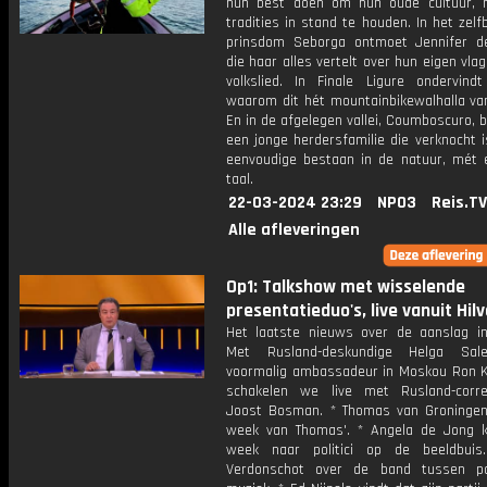
hun best doen om hun oude cultuur, 
tradities in stand te houden. In het ze
prinsdom Seborga ontmoet Jennifer d
die haar alles vertelt over hun eigen vla
volkslied. In Finale Ligure ondervindt
waarom dit hét mountainbikewalhalla van 
En in de afgelegen vallei, Coumboscuro, 
een jonge herdersfamilie die verknocht 
eenvoudige bestaan in de natuur, mét 
taal.
22-03-2024 23:29
NPO3
Reis.TV
Alle afleveringen
Op1: Talkshow met wisselende
presentatieduo's, live vanuit Hil
Het laatste nieuws over de aanslag i
Met Rusland-deskundige Helga Sa
voormalig ambassadeur in Moskou Ron Ke
schakelen we live met Rusland-corr
Joost Bosman. * Thomas van Groninge
week van Thomas'. * Angela de Jong 
week naar politici op de beeldbuis
Verdonschot over de band tussen po