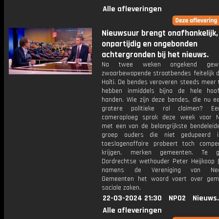
Alle afleveringen
Nieuwsuur brengt onafhankelijk,
onpartijdig en ongebonden
achtergronden bij het nieuws.
Na twee weken ongekend gewe
zwaarbewapende straatbendes feitelijk d
Haïti. De bendes veroveren steeds meer 
hebben inmiddels bijna de hele hoo
handen. Wie zijn deze bendes, die nu e
grotere politieke rol claimen? Ee
cameraploeg sprak deze week voor N
met een van de belangrijkste bendeleide
groep ouders die niet gedupeerd 
toeslagenaffaire probeert toch compe
krijgen, merken gemeenten. Te 
Dordrechtse wethouder Peter Heijkoop (
namens de Vereniging van Nede
Gemeenten het woord voert over geme
sociale zaken.
22-03-2024 21:30
NPO2
Nieuws
Alle afleveringen