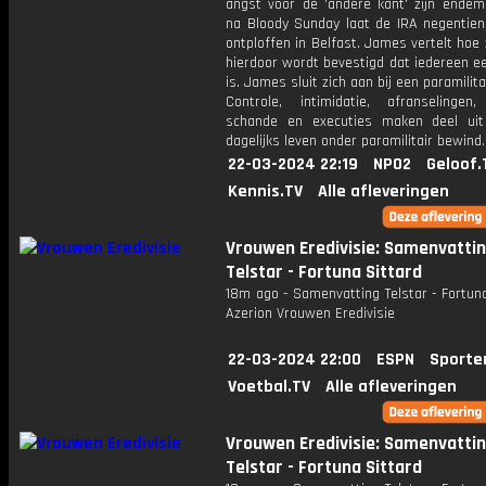
angst voor de 'andere kant' zijn endemi
na Bloody Sunday laat de IRA negenti
ontploffen in Belfast. James vertelt hoe 
hierdoor wordt bevestigd dat iedereen e
is. James sluit zich aan bij een paramilita
Controle, intimidatie, afranselingen,
schande en executies maken deel ui
dagelijks leven onder paramilitair bewind.
22-03-2024 22:19
NPO2
Geloof.
Kennis.TV
Alle afleveringen
Vrouwen Eredivisie: Samenvatti
Telstar - Fortuna Sittard
18m ago - Samenvatting Telstar - Fortuna
Azerion Vrouwen Eredivisie
22-03-2024 22:00
ESPN
Sporte
Voetbal.TV
Alle afleveringen
Vrouwen Eredivisie: Samenvatti
Telstar - Fortuna Sittard