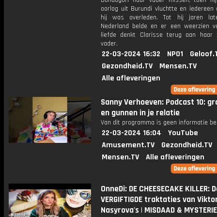
Dondogori haar vader missen, toen hi
oorlog uit Burundi vluchtte en iedereen
hij was overleden. Tot hij jaren lat
Nederland belde en er een weerzien vo
liefde denkt Clarisse terug aan haar
vader.
22-03-2024 16:32
NPO1
Geloof.
Gezondheid.TV
Mensen.TV
Alle afleveringen
Sanny Verhoeven: Podcast 10: gr
en gunnen in je relatie
Van dit programma is geen informatie be
22-03-2024 16:04
YouTube
Amusement.TV
Gezondheid.TV
Mensen.TV
Alle afleveringen
OnneDi: DE CHEESECAKE KILLER: D
VERGIFTIGDE traktaties van Vikto
Nasyrova's | MISDAAD & MYSTERIE