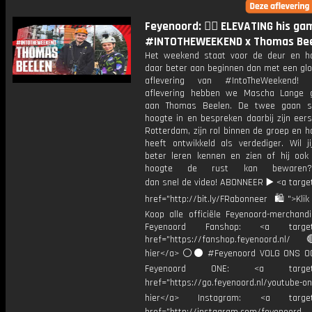
Feyenoord: 🧗‍♂ ELEVATING his gam
#INTOTHEWEEKEND x Thomas Be
Het weekend staat voor de deur en h
daar beter aan beginnen dan met een gl
aflevering van #IntoTheWeekend!
aflevering hebben we Mascha Lange 
aan Thomas Beelen. De twee gaan 
hoogte in en bespreken daarbij zijn eers
Rotterdam, zijn rol binnen de groep en ho
heeft ontwikkeld als verdediger. Wil j
beter leren kennen en zien of hij ook
hoogte de rust kan bewaren
dan snel de video! ABONNEER ▶️ <a targe
href="http://bit.ly/FRabonneer 🛍">Klik
Koop alle officiële Feyenoord-merchandi
Feyenoord Fanshop: <a target="
href="https://fanshop.feyenoord.nl/
hier</a> ⚪️⚫ #Feyenoord VOLG ONS OO
Feyenoord ONE: <a target="
href="https://go.feyenoord.nl/youtube-on
hier</a> Instagram: <a target=