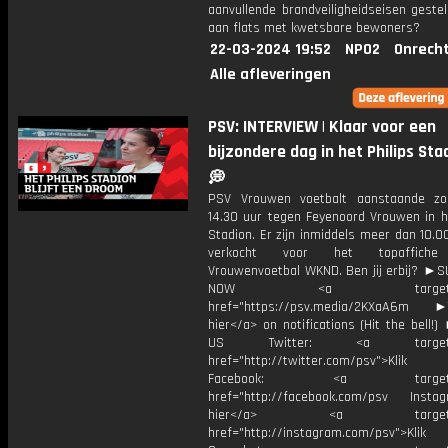
aanvullende brandveiligheidseisen geste
aan flats met kwetsbare bewoners?
22-03-2024 19:52
NPO2
Onrecht
Alle afleveringen
PSV: INTERVIEW | Klaar voor een
bijzondere dag in het Philips Sta
💭
PSV Vrouwen voetbalt aanstaande z
14.30 uur tegen Feyenoord Vrouwen in he
Stadion. Er zijn inmiddels meer dan 10.0
verkocht voor het topaffiche 
Vrouwenvoetbal WKND. Ben jij erbij? ►
NOW <a target="_b
href="https://psv.media/2KXaA6m ►T
hier</a> on notifications (Hit the bell
US Twitter: <a target="_
href="http://twitter.com/psv">Klik
Facebook: <a target="_
href="http://facebook.com/psv Instagr
hier</a> <a target="_
href="http://instagram.com/psv">Klik