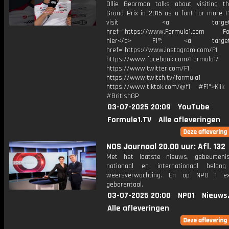
Ollie Bearman talks about visiting th
Grand Prix in 2015 as a fan! For more F
visit <a target="_b
href="https://www.Formula1.com Fol
hier</a> F1®: <a target="_
href="https://www.instagram.com/F1
https://www.facebook.com/Formula1/
https://www.twitter.com/F1
https://www.twitch.tv/formula1
https://www.tiktok.com/@f1 #F1">Klik
#BritishGP
03-07-2025 20:09
YouTube
Formule1.TV
Alle afleveringen
NOS Journaal 20.00 uur: Afl. 132
Met het laatste nieuws, gebeurteni
nationaal en internationaal bela
weersverwachting. En op NPO 1 e
gebarentaal.
03-07-2025 20:00
NPO1
Nieuws
Alle afleveringen