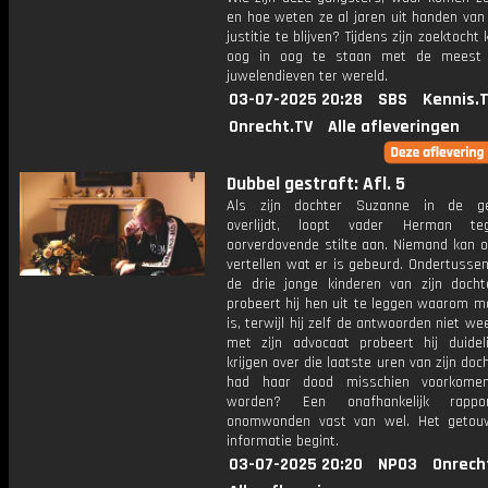
en hoe weten ze al jaren uit handen van 
justitie te blijven? Tijdens zijn zoektocht
oog in oog te staan met de meest 
juwelendieven ter wereld.
03-07-2025 20:28
SBS
Kennis.
Onrecht.TV
Alle afleveringen
Dubbel gestraft: Afl. 5
Als zijn dochter Suzanne in de ge
overlijdt, loopt vader Herman t
oorverdovende stilte aan. Niemand kan o
vertellen wat er is gebeurd. Ondertussen
de drie jonge kinderen van zijn doch
probeert hij hen uit te leggen waarom 
is, terwijl hij zelf de antwoorden niet w
met zijn advocaat probeert hij duideli
krijgen over die laatste uren van zijn doc
had haar dood misschien voorkome
worden? Een onafhankelijk rappo
onomwonden vast van wel. Het getou
informatie begint.
03-07-2025 20:20
NPO3
Onrech