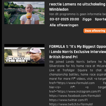
reactie Lamens na uitschakeling
Wimbledon
Van dit programma is geen informatie be
03-07-2025 20:00
Ziggo
Sport
Alle afleveringen
FORMULA 1: "It's My Biggest Oppo
| Lando Norris Exclusive Intervie
British Grand Pri
We joined Lando Norris before he h
Silverstone for his home race at McLar
Live at Trafalgar Square to chat a
championship battles, home race aspirat
more! For more F1® videos, visit <a targe
href="https://www.Formula1.com Fol
hier</a> F1®: <a target="_
href="https://www.instagram.com/F1
https://www.facebook.com/Formula1/
https://www.twitter.com/F1
https://www.twitch.tv/formula1