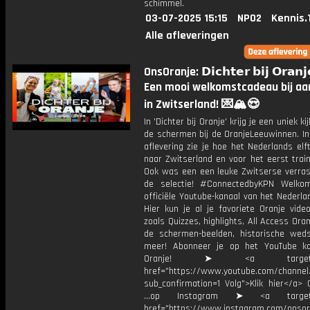
schimmel.
03-07-2025 15:15
NPO2
Kennis.
Alle afleveringen
OnsOranje: 𝗗𝗶𝗰𝗵𝘁𝗲𝗿 𝗯𝗶𝗷 𝗢𝗿𝗮𝗻𝗷
Een mooi welkomstcadeau bij a
in Zwitserland! 💌🏔️😍
In 'Dichter bij Oranje' krijg je een uniek ki
de schermen bij de OranjeLeeuwinnen. In
aflevering zie je hoe het Nederlands elft
naar Zwitserland en voor het eerst train
Ook was een een leuke Zwitserse verras
de selectie! #ConnectedbyKPN Welko
officiële Youtube-kanaal van het Nederlan
Hier kun je al je favoriete Oranje vide
zoals Quizzes, highlights, All Access Oran
de schermen-beelden, historische weds
meer! Abonneer je op het YouTube k
Oranje! ➤ <a target="_
href="https://www.youtube.com/chann
sub_confirmation=1 Volg">Klik hier</a> 
...op Instagram ➤ <a target="
href="https://www.instagram.com/onsor