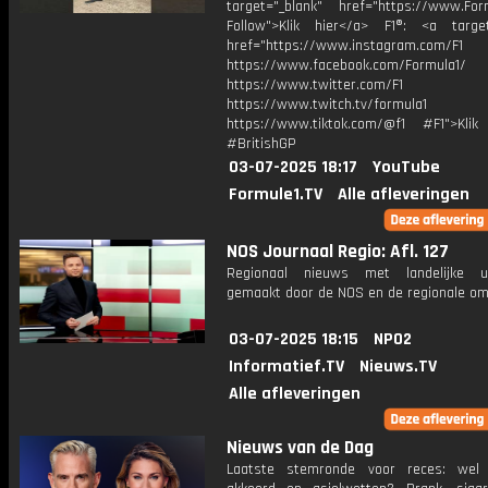
target="_blank" href="https://www.For
Follow">Klik hier</a> F1®: <a target
href="https://www.instagram.com/F1
https://www.facebook.com/Formula1/
https://www.twitter.com/F1
https://www.twitch.tv/formula1
https://www.tiktok.com/@f1 #F1">Klik
#BritishGP
03-07-2025 18:17
YouTube
Formule1.TV
Alle afleveringen
NOS Journaal Regio: Afl. 127
Regionaal nieuws met landelijke uit
gemaakt door de NOS en de regionale om
03-07-2025 18:15
NPO2
Informatief.TV
Nieuws.TV
Alle afleveringen
Nieuws van de Dag
Laatste stemronde voor reces: wel