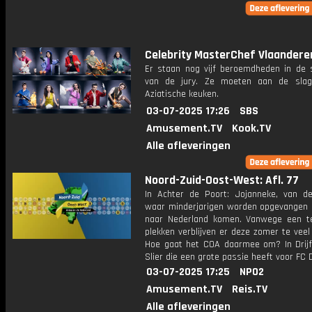
Celebrity MasterChef Vlaandere
Er staan nog vijf beroemdheden in de s
van de jury. Ze moeten aan de sla
Aziatische keuken.
03-07-2025 17:26
SBS
Amusement.TV
Kook.TV
Alle afleveringen
Noord-Zuid-Oost-West: Afl. 77
In Achter de Poort: Jojanneke, van de
waar minderjarigen worden opgevangen d
naar Nederland komen. Vanwege een t
plekken verblijven er deze zomer te veel
Hoe gaat het COA daarmee om? In Drijf
Slier die een grote passie heeft voor FC
03-07-2025 17:25
NPO2
Amusement.TV
Reis.TV
Alle afleveringen