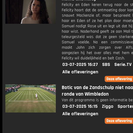
Felicity en Eden keren terug naar de s
Felicity hoort dat de ontmoeting door ka
snauwt Mackenzie af, maar bespreekt 
haar en Eden of ze het plan door moete
Samuel nodigt Rose uit en legt uit dat hij
haar wist. Naderhand geeft ze aan Mali 
teleurgesteld was dat ze geen sterkere
Samuel voelde. Na een commissiever
maakt John zich zorgen over Alfs
aangezien hij het over alles met hem 
Felicity wil duidelijkheid en belt Cash.
03-07-2025 16:27
SBS
Serie.TV
Alle afleveringen
Botic van de Zandschulp niet naa
ronde van Wimbledon
Van dit programma is geen informatie be
03-07-2025 16:15
Ziggo
Sporte
Alle afleveringen