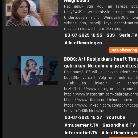
Neighbours
Het geluk van Paul en Terese spat
Holly&#39;s wraakmissie brengt haar i
Ondertussen richt Wendy&#39;s wa
schade aan, terwijl Taye geconfronte
met een nieuwe financiële ramp.
03-07-2025 16:56
SBS
Serie.TV
Alle afleveringen
BOOS: Art Rooijakkers heeft Tim
gebroken. Nu online in je podcas
Ook boos? Of wil je klokkenluiden? Ma
boos@bnnvara.nl! Volg ons ook op I
TikTok en Linkedin: <a target=
href="http://www.instagram.com/boosb
http://www.instagram.com/debroervanr
https://www.tiktok.com/@boosbnnvara
https://www.linkedin.com/company/boos
bnnvara">Klik hier</a>
03-07-2025 16:37
YouTube
Amusement.TV
Gezondheid.TV
Informatief.TV
Alle afleveringe