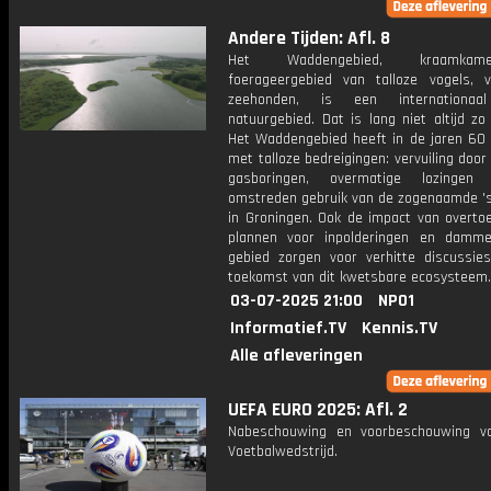
Andere Tijden: Afl. 8
Het Waddengebied, kraamka
foerageergebied van talloze vogels, 
zeehonden, is een internationaa
natuurgebied. Dat is lang niet altijd z
Het Waddengebied heeft in de jaren 60
met talloze bedreigingen: vervuiling door 
gasboringen, overmatige lozinge
omstreden gebruik van de zogenaamde 's
in Groningen. Ook de impact van overto
plannen voor inpolderingen en damm
gebied zorgen voor verhitte discussie
toekomst van dit kwetsbare ecosysteem.
03-07-2025 21:00
NPO1
Informatief.TV
Kennis.TV
Alle afleveringen
UEFA EURO 2025: Afl. 2
Nabeschouwing en voorbeschouwing v
Voetbalwedstrijd.