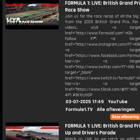
FORMULA 1: LIVE: British Grand Pr
Race Show
Join us for the race recap of all the b
from the 2025 British Grand Prix. For
videos, visit <a target="_
href="http://www.Formula1.com">Klik
Follow F1®: <a target="_
href="http://www.instagram.com/F1">Klik
<a target="_bl
href="https://www.facebook.com/Formula
hier</a> <a target="_
href="http://www.twitter.com/F1">Klik h
target="_blank"
href="https://www.twitch.tv/formula1">Kl
hier</a> <a target="_
href="https://www.tiktok.com/@f1">Klik
#F1 #BritishGP
03-07-2025 17:49
YouTube
Formule1.TV
Alle afleveringen
FORMULA 1: LIVE: British Grand Pri
Up and Drivers Parade
Watch us LIVE as we catch up with th