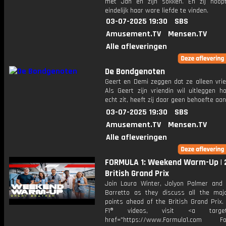
met Jan en zijn sokken. En zij hoo
eindelijk haar ware liefde te vinden.
03-07-2025 19:30
SBS
Amusement.TV
Mensen.TV
Alle afleveringen
De Bondgenoten
Geert en Demi zeggen dat ze alleen vrie
Als Geert zijn vriendin wil uitleggen h
echt zit, heeft zij daar geen behoefte aan
03-07-2025 19:30
SBS
Amusement.TV
Mensen.TV
Alle afleveringen
FORMULA 1: Weekend Warm-Up | 
British Grand Prix
Join Laura Winter, Jolyon Palmer and
Barretto as they discuss all the majo
points ahead of the British Grand Prix.
F1® videos, visit <a target="
href="https://www.Formula1.com Fol