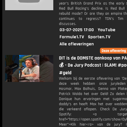
year's British Grand Prix as the early 
Red Bull Racing's decline. Is Red Bull 
rebuild mode? Or are they an empire th
continues to regress? TSN's Tim 
discusses.
03-07-2025 17:00
YouTube
Formule1.TV
Sporten.TV
Alle afleveringen
DIT is de DOMSTE aankoop van P
💰 - De Jury Podcast | SLAM! #p
#geld
Welkom bij de eerste aflevering van 'De
deze week hebben onze juryleden
Hosmar, Max Bolhuis, Senna van Plate
Patrick Wolda het over Geld! Zo delen
Danique hun ervaringen met sugarm
daddy's en heeft Max het over wedde
die verkeerd aflopen. Check De Jur
Spotify: <a target="_
href="https://open.spotify.com/show/0
Meer">Klik hier</a> van de jury? I