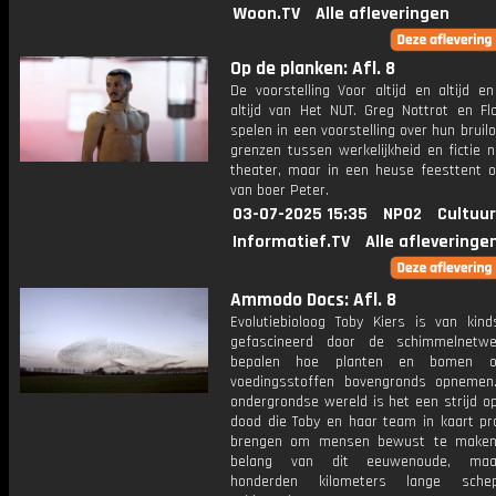
Woon.TV
Alle afleveringen
Op de planken: Afl. 8
De voorstelling Voor altijd en altijd en
altijd van Het NUT. Greg Nottrot en Fl
spelen in een voorstelling over hun bruil
grenzen tussen werkelijkheid en fictie n
theater, maar in een heuse feesttent o
van boer Peter.
03-07-2025 15:35
NPO2
Cultuur
Informatief.TV
Alle afleveringe
Ammodo Docs: Afl. 8
Evolutiebioloog Toby Kiers is van kin
gefascineerd door de schimmelnetwe
bepalen hoe planten en bomen o
voedingsstoffen bovengronds opnemen
ondergrondse wereld is het een strijd o
dood die Toby en haar team in kaart pr
brengen om mensen bewust te maken
belang van dit eeuwenoude, ma
honderden kilometers lange sche