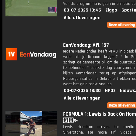
Van dit programma is geen informatie be
03-07-2025 18:45
Ziggo
Sporte
Alle afleveringen
EenVandaag: Afl. 157
Iedere Nederlander heeft PFAS in bloed: 
weer uit je lichaam krijgen? * In G
springt de gemeente bij om de buurtsupe
te behouden * Laatste dag voor zomerr
kijken Kamerleden terug op afgelope
Hulporganisaties in Oekraïne trekken aa
want het geld raakt snel op
03-07-2025 18:30
NPO2
Nieuws
Alle afleveringen
FORMULA 1: Lewis Is Back On Hom
🇬🇧✨
Lewis Hamilton arrives for medi
Silverstone. For more F1® videos, 