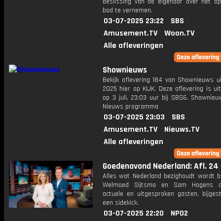
beslissing van de eigenaar over het o
bod te vernemen.
03-07-2025 23:22
SBS
Amusement.TV
Woon.TV
Alle afleveringen
Shownieuws
Bekijk aflevering 184 van Shownieuws ui
2025 hier op KIJK. Deze aflevering is u
op 3 juli, 23:03 uur bij SBS6. Shownieu
Nieuws programma
03-07-2025 23:03
SBS
Amusement.TV
Nieuws.TV
Alle afleveringen
Goedenavond Nederland: Afl. 24
Alles wat Nederland bezighoudt wordt b
Welmoed Sijtsma en Sam Hagens o
actuele en uitgesproken gasten, bijges
een sidekick.
03-07-2025 22:20
NPO2