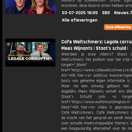
akkoord op asielwetten? Drank, siga
krasloten: deze bizarre eisen hebben arti
03-07-2025 18:05
SBS
Nieuws.
Alle afleveringen
Cafe Weltschmerz: Legale corrup
Mees Wijnants | Staat's schuld |
Waardeer je onze video's? Steun 
Weltschmerz, het podium voor het vrije 
target="_blank"
href="https://www.cafeweltschmerz.nl/
Als">Klik hier</a> politicus investering
basis van geheime eigen informatie is 
Maar via een omweg gebeurt het u
dagelijks. Mees Wijnants vertelt ons all
Staat's Schuld! Link: <a target=
href="https://www.wolfofwashingto
Deze">Klik hier</a> video is geproduc
Café Weltschmerz. Café Weltschmerz g
de kracht van het gesprek en zendt inte
over actuele maatschappelijke thema's. 
een hoogwaardig alternatief voor de m