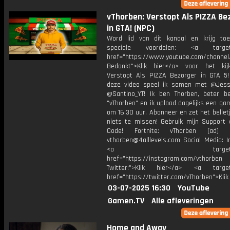
vThorben: Verstopt Als PIZZA Be
in GTA! (NPC)
Word lid van dit kanaal en krijg to
speciale voordelen: <a target=
href="https://www.youtube.com/channel
Bedankt">Klik hier</a> voor het ki
Verstopt Als PIZZA Bezorger in GTA 5!
deze video speel ik samen met @Jess
@Santino_YT! Ik ben Thorben, beter b
"vThorben" en ik upload dagelijks een ga
om 16:30 uur. Abonneer en zet het belle
niets te missen! Gebruik mijn Support 
Code! Fortnite: vThorben (ad) B
vthorben@4alllevels.com Social Media: I
<a target="_bl
href="https://instagram.com/vthorben
Twitter:">Klik hier</a> <a target=
href="https://twitter.com/vThorben">Klik
03-07-2025 16:30
YouTube
Gamen.TV
Alle afleveringen
Home and Away