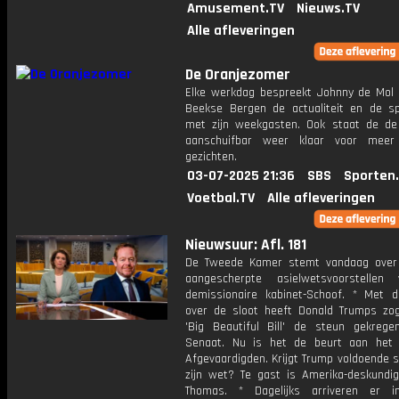
Amusement.TV
Nieuws.TV
Alle afleveringen
De Oranjezomer
Elke werkdag bespreekt Johnny de Mol 
Beekse Bergen de actualiteit en de s
met zijn weekgasten. Ook staat de de 
aanschuifbar weer klaar voor meer
gezichten.
03-07-2025 21:36
SBS
Sporten
Voetbal.TV
Alle afleveringen
Nieuwsuur: Afl. 181
De Tweede Kamer stemt vandaag over
aangescherpte asielwetsvoorstellen
demissionaire kabinet-Schoof. * Met 
over de sloot heeft Donald Trumps z
'Big Beautiful Bill' de steun gekreg
Senaat. Nu is het de beurt aan het
Afgevaardigden. Krijgt Trump voldoende 
zijn wet? Te gast is Amerika-deskundi
Thomas. * Dagelijks arriveren er i