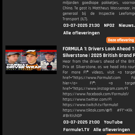
miljarden goedkope pakketjes, voornam
China. Te gast is Mattheus Wassenaar, i
generaal bij de Inspectie Leefomg
Transport (ILT).
03-07-2025 21:30
NPO2
Nieuws
Alle afleveringen
FORMULA 1: Drivers Look Ahead T
Silverstone | 2025 British Grand P
Hear from the drivers ahead of the Brit
Prix at Silverstone, as we head into rou
For more F1® videos, visit <a target
href="https://www.Formula1.com Fol
hier</a> F1®: <a target="_
href="https://www.instagram.com/F1
https://www.facebook.com/Formula1/
https://www.twitter.com/F1
https://www.twitch.tv/formula1
https://www.tiktok.com/@f1 #F1">Klik
#BritishGP
03-07-2025 21:00
YouTube
Formule1.TV
Alle afleveringen