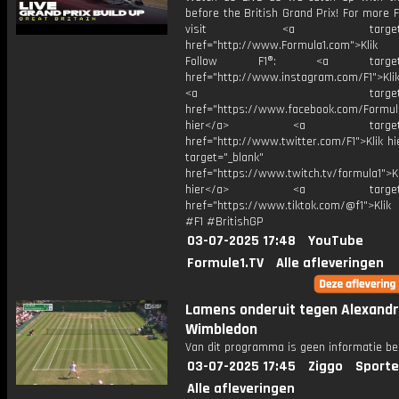
before the British Grand Prix! For more F
visit <a target="_b
href="http://www.Formula1.com">Klik
Follow F1®: <a target="_
href="http://www.instagram.com/F1">Klik
<a target="_bl
href="https://www.facebook.com/Formula
hier</a> <a target="_
href="http://www.twitter.com/F1">Klik h
target="_blank"
href="https://www.twitch.tv/formula1">Kl
hier</a> <a target="_
href="https://www.tiktok.com/@f1">Klik
#F1 #BritishGP
03-07-2025 17:48
YouTube
Formule1.TV
Alle afleveringen
Lamens onderuit tegen Alexandr
Wimbledon
Van dit programma is geen informatie be
03-07-2025 17:45
Ziggo
Sporte
Alle afleveringen