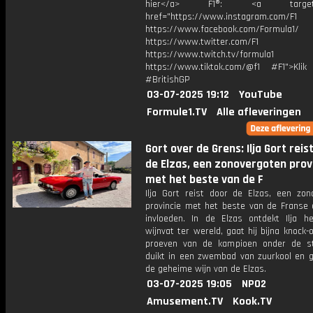
hier</a> F1®: <a target="_
href="https://www.instagram.com/F1
https://www.facebook.com/Formula1/
https://www.twitter.com/F1
https://www.twitch.tv/formula1
https://www.tiktok.com/@f1 #F1">Klik
#BritishGP
03-07-2025 19:12
YouTube
Formule1.TV
Alle afleveringen
Gort over de Grens: Ilja Gort reis
de Elzas, een zonovergoten prov
met het beste van de F
Ilja Gort reist door de Elzas, een zon
provincie met het beste van de Franse 
invloeden. In de Elzas ontdekt Ilja h
wijnvat ter wereld, gaat hij bijna knock-o
proeven van de kampioen onder de st
duikt in een zwembad van zuurkool en g
de geheime wijn van de Elzas.
03-07-2025 19:05
NPO2
Amusement.TV
Kook.TV