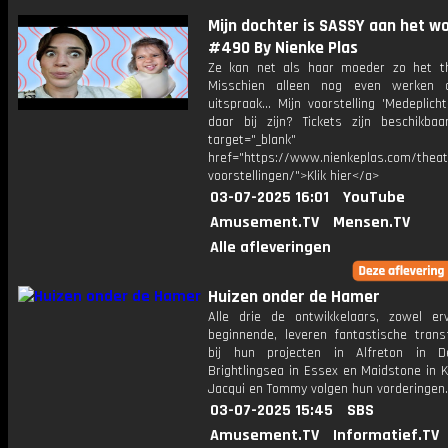
Mijn dochter is SASSY aan het 
#490 By Nienke Plas
Ze kan net als haar moeder zo het th
Misschien alleen nog even werken 
uitspraak… Mijn voorstelling 'Medeplichti
daar bij zijn? Tickets zijn beschikbaa
target="_blank"
href="https://www.nienkeplas.com/theat
voorstellingen/">Klik hier</a>
03-07-2025 16:01
YouTube
Amusement.TV
Mensen.TV
Alle afleveringen
Huizen onder de Hamer
Alle drie de ontwikkelaars, zowel er
beginnende, leveren fantastische trans
bij hun projecten in Alfreton in De
Brightlingsea in Essex en Maidstone in K
Jacqui en Tommy volgen hun vorderingen.
03-07-2025 15:45
SBS
Amusement.TV
Informatief.TV