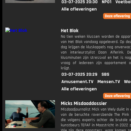
03-07-2025 20:30
NPO1
Voetba
Alle afleveringen
Het Blok
Na tien weken klussen worden de appa
van Het Blok vandaag opgeleverd. Op dez
dag krijgen de kluskoppels nog onverwac
van interieurstylist Daan Alferink. D
klusminuten zijn stressvol en het is no
vraag of iedereen zijn appartement o
krijgt.
03-07-2025 20:29
SBS
Amusement.TV
Mensen.TV
Wo
Alle afleveringen
Micks Misdaaddossier
Misdaadjournalist Mick van Wely duikt in
van de beruchte roversbende The Pink 
die volgens experts achter de brutale o
kunstbeurs TEFAF in Maastricht in 2022 z
Wie zijn deze gangsters, waar komen z