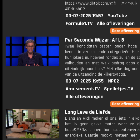
https://www.tiktok.com/@f1 #F1">Klik
#BritishGP
03-07-2025 19:57
YouTube
Formule1.TV
Alle afleveringen
Per Seconde Wijzer: Afl. 8
Twee kandidaten testen onder hoge 
kennis in verschillende categorieën. Hoe 
hun jokers in, hoeveel rondes zullen de s
volhouden en met welk bedrag gaan d
uiteindelijk naar huis? Met elke dag aan
van de uitzending de kijkersvraag.
03-07-2025 19:55
NPO2
Amusement.TV
Spelletjes.TV
Alle afleveringen
Lang Leve de Liefde
Djena en Rick maken al snel iets in elka
het is geen gekke match want ze zij
bobo&#39;s binnen hun studentenveren
energieke Geertje maakt meteen een 