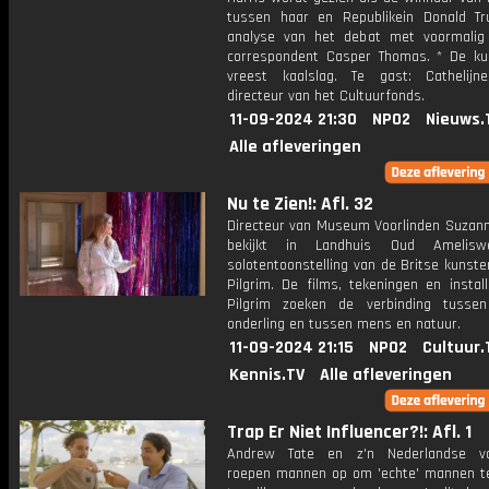
tussen haar en Republikein Donald T
analyse van het debat met voormalig
correspondent Casper Thomas. * De ku
vreest kaalslag. Te gast: Cathelijn
directeur van het Cultuurfonds.
11-09-2024 21:30
NPO2
Nieuws.
Alle afleveringen
Nu te Zien!: Afl. 32
Directeur van Museum Voorlinden Suzan
bekijkt in Landhuis Oud Amelis
solotentoonstelling van de Britse kunst
Pilgrim. De films, tekeningen en instal
Pilgrim zoeken de verbinding tusse
onderling en tussen mens en natuur.
11-09-2024 21:15
NPO2
Cultuur.
Kennis.TV
Alle afleveringen
Trap Er Niet Influencer?!: Afl. 1
Andrew Tate en z'n Nederlandse vol
roepen mannen op om 'echte' mannen t