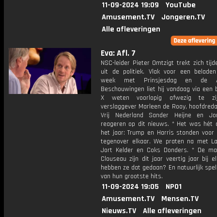
11-09-2024 19:09
YouTube
Amusement.TV
Jongeren.TV
Alle afleveringen
Eva: Afl. 7
NSC-leider Pieter Omtzigt trekt zich tijde
uit de politiek. Vlak voor een beladen 
week met Prinsjesdag en de A
Beschouwingen liet hij vandaag via een 
X weten voorlopig afwezig te zi
verslaggever Marleen de Rooy, hoofdreda
Vrij Nederland Sander Heijne en Jo
reageren op dit nieuws. * Het was hét 
het jaar: Trump en Harris stonden voor 
tegenover elkaar. We praten na met Lai
Jort Kelder en Coks Donders. * De m
Clouseau zijn dit jaar veertig jaar bij e
hebben ze dat gedaan? En natuurlijk spe
van hun grootste hits.
11-09-2024 19:05
NPO1
Amusement.TV
Mensen.TV
Nieuws.TV
Alle afleveringen