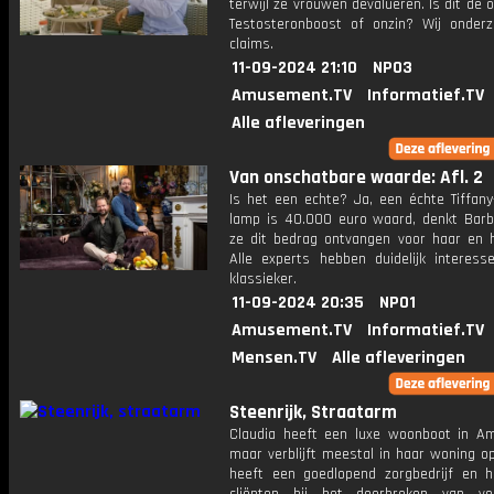
terwijl ze vrouwen devalueren. Is dit de 
Testosteronboost of onzin? Wij onder
claims.
11-09-2024 21:10
NPO3
Amusement.TV
Informatief.TV
Alle afleveringen
Van onschatbare waarde: Afl. 2
Is het een echte? Ja, een échte Tiffany
lamp is 40.000 euro waard, denkt Barb
ze dit bedrag ontvangen voor haar en 
Alle experts hebben duidelijk interess
klassieker.
11-09-2024 20:35
NPO1
Amusement.TV
Informatief.TV
Mensen.TV
Alle afleveringen
Steenrijk, Straatarm
Claudia heeft een luxe woonboot in A
maar verblijft meestal in haar woning op
heeft een goedlopend zorgbedrijf en h