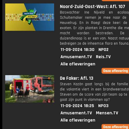
Noord-Zuid-Oost-West: Afl. 107
Boswachter Ine Nijveld en ecolo
Schuitemaker nemen je mee naar de 
Heuvelrug. En in Roeg! deze keer: de 
exoten. Er zijn planten in Drenthe die 
macht worden bestreden. De 
duizendknoop is er een van. Naast natuu
bedreigen ze de inheemse flora en fauna
11-09-2024 18:30
NPO2
Amusement.TV
Reis.TV
Alle afleveringen
De Faker: Afl. 13
Steven Kazàn gaat langs bij de familie
die vakantie viert in een brandweerauto
Steven om de score van zijn team op te 
gaat zijn punt in vlammen op?
11-09-2024 18:25
NPO3
Amusement.TV
Mensen.TV
Alle afleveringen