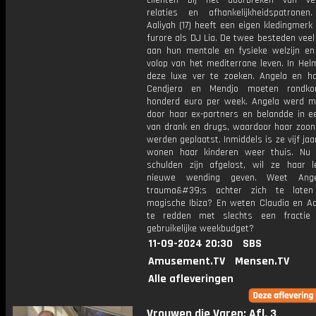
cliënten bij het doorbreken van ve
relaties en afhankelijkheidspatronen
Aaliyah (17) heeft een eigen kledingmer
furore als DJ Lia. De twee besteden vee
aan hun mentale en fysieke welzijn en
volop van het mediterrane leven. In Hel
deze luxe ver te zoeken. Angela en h
Cendjero en Mendjo moeten rondk
honderd euro per week. Angela werd m
door haar ex-partners en belandde in e
van drank en drugs, waardoor haar zoons
werden geplaatst. Inmiddels is ze vijf jaa
wonen haar kinderen weer thuis. Nu
schulden zijn afgelost, wil ze haar 
nieuwe wending geven. Weet Ang
trauma&#39;s achter zich te late
magische Ibiza? En weten Claudia en Aal
te redden met slechts een fractie
gebruikelijke weekbudget?
11-09-2024 20:30
SBS
Amusement.TV
Mensen.TV
Alle afleveringen
Vrouwen die Varen: Afl. 3