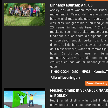
BinnensteBuiten: Afl. 65
Ashley en Jozef wonen met hun kinder
monument in Veere. Het huis was vr
botenwinkel met werkplaats. Toen ze he
was alles wit geschilderd, nu vind je m
20 kleuren in het huis terug. * Chef-
maakt goi cuon: verse Vietnamese spring
traditionele nuoc cham als dipsaus. Gez
en boordevol smaak. Lekker als lunch
diner of bij de borrel. * Boswachter Mar
de Alblasserwaard, waar het rammeltijd 
hazen. De tijd voor hazen om te p
mannetjeshazen vechten dan om het har
vrouwtje en dat kan er behoorlijk wil
gaan.
11-09-2024 19:10
NPO2
Kennis.
Alle afleveringen
MeisjeDjamila: IK VERANDER NAAR
in ROBLOX!
Heb jij altijd al slijm willen zijn? In d
obby kan dat! Maar dat betekent nog nie