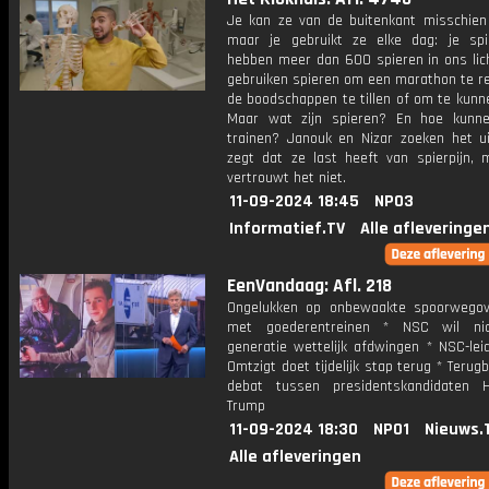
Je kan ze van de buitenkant misschien 
maar je gebruikt ze elke dag: je sp
hebben meer dan 600 spieren in ons li
gebruiken spieren om een marathon te r
de boodschappen te tillen of om te kunn
Maar wat zijn spieren? En hoe kunn
trainen? Janouk en Nizar zoeken het ui
zegt dat ze last heeft van spierpijn, 
vertrouwt het niet.
11-09-2024 18:45
NPO3
Informatief.TV
Alle afleveringe
EenVandaag: Afl. 218
Ongelukken op onbewaakte spoorwego
met goederentreinen * NSC wil nico
generatie wettelijk afdwingen * NSC-lei
Omtzigt doet tijdelijk stap terug * Terugb
debat tussen presidentskandidaten 
Trump
11-09-2024 18:30
NPO1
Nieuws.
Alle afleveringen