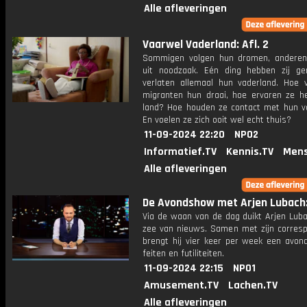
Alle afleveringen
Vaarwel Vaderland: Afl. 2
Sommigen volgen hun dromen, andere
uit noodzaak. Eén ding hebben zij g
verlaten allemaal hun vaderland. Hoe 
migranten hun draai, hoe ervaren ze h
land? Hoe houden ze contact met hun v
En voelen ze zich ooit wel echt thuis?
11-09-2024 22:20
NPO2
Informatief.TV
Kennis.TV
Mens
Alle afleveringen
De Avondshow met Arjen Lubach: 
Via de waan van de dag duikt Arjen Luba
zee van nieuws. Samen met zijn corres
brengt hij vier keer per week een avon
feiten en futiliteiten.
11-09-2024 22:15
NPO1
Amusement.TV
Lachen.TV
Alle afleveringen