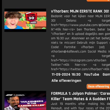
vThorben: MIJN EERSTE RANK 30!
Bedankt voor het kijken naar MIJN EE
30! Delano: <a target="_
href="https://www.youtube.com/@Delan
Ik">Klik hier</a> ben Thorben, beter b
"vThorben" en ik upload dagelijks een ga
om 16:30 uur. Abonneer en zet het belle
niets te missen! Gebruik mijn Support 
Code! Fortnite: vThorben (ad) B
vthorben@4alllevels.com Social Media: I
<a target="_bl
href="https://instagram.com/vthorben
Twitter:">Klik hier</a> <a target=
href="https://twitter.com/vThorben">Klik
11-09-2024 16:30
YouTube
Gam
Alle afleveringen
FORMULA 1: Jolyon Palmer: ‘Care
Killer’ Team Mates & A Sudden F1
Just 19 months after making his de
Renault, and with four races of the 20