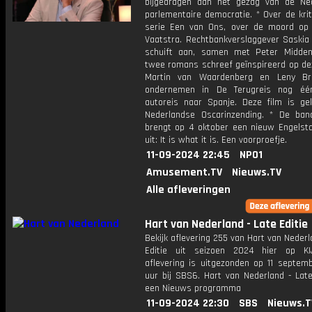
bijgedragen aan het gezag van de Ne
parlementaire democratie. * Over de kri
serie Een van Ons, over de moord op
Vaatstra. Rechtbankverslaggever Saskia
schuift aan, samen met Peter Midden
twee romans schreef geïnspireerd op dez
Martin van Waardenberg en Leny Bre
ondernemen in De Terugreis nog één
autoreis naar Spanje. Deze film is ge
Nederlandse Oscarinzending. * De ba
brengt op 4 oktober een nieuw Engelsta
uit: It is what it is. Een voorproefje.
11-09-2024 22:45
NPO1
Amusement.TV
Nieuws.TV
Alle afleveringen
Hart van Nederland - Late Editie
Bekijk aflevering 255 van Hart van Nederl
Editie uit seizoen 2024 hier op KI
aflevering is uitgezonden op 11 septemb
uur bij SBS6. Hart van Nederland - Late
een Nieuws programma
11-09-2024 22:30
SBS
Nieuws.T