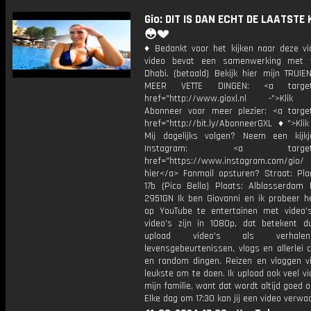
Gio: DIT IS DAN ECHT DE LAATSTE
😳💔
♦ Bedankt voor het kijken naar deze vi
video bevat een samenwerking met v
Dhabi. (betaald) Bekijk hier mijn TRUI
MEER VETTE DINGEN: <a target="
href="http://www.gioxl.nl -">Klik 
Abonneer voor meer plezier: <a target
href="http://bit.ly/AbonneerGXL ♦">Klik
Mij dagelijks volgen? Neem een kijkj
Instagram: <a target="_
href="https://www.instagram.com/gio
hier</a> Fanmail opsturen? Straat: Pl
17b (Pico Bello) Plaats: Alblasserdam 
2951GN Ik ben Giovanni en ik probeer he
op YouTube te entertainen met video's
video's zijn in 1080p, dat betekent d
upload video's als verhale
levensgebeurtenissen, vlogs en allerlei 
en random dingen. Reizen en vloggen vi
leukste om te doen. Ik upload ook veel v
mijn familie, want dat wordt altijd goed 
Elke dag om 17:30 kan jij een video verwa