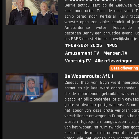
Gerrie patrouilleert op de Zeeuwse w
zoek naar actie. Door de mist vaart Di
schip terug naar Kerkdriel. Kelly trot
woeste open zee. Joke pendelt al jar
Amsterdamse water. Feestende s
bezorgen Jenny een onrustige avond. Oo
als BABS een stel in het huwelijksbootje
11-09-2024 20:25
NPO3
Amusement.TV
Mensen.TV
Vaartuig.TV
Alle afleveringen
De Wapenroute: Afl. 1
Cineast Theo van Gogh werd neerges
straat en zijn keel werd doorgesneden.
die de moordenaar gebruikte, was een 
pistool en blijkt onderdeel te zijn gewee
grote verdwenen partij wapens. Sinan 
het spoor van deze grote verloren parti
verschillende omwegen in Europa is belan
worden Tsjetsjenen aangewezen als le
van het wapen. Na ruim twintig jaar gaa
zoek naar de man, die antwoord kan ge
vraag wie het wapen aan Mohammed 