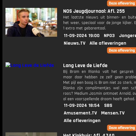
NOS Jeugdjournaal: Afl. 255
Het laatste nieuws uit binnen- en buit
het weer, speciaal voor de jonge kijker.
1 extra met gebarentaal.
11-09-2024 19:00
NPO3
Jonger
Nieuws.TV
Alle afleveringen
Lang Leve de Liefde
Bij Bram en Rianka valt het gesprek v
maar daar hebben ze zelf geen prob
Met pijl een boog is Bram niet zo sterk, 
Rianka zijn complimentjes wel een sc
roos? Medium Jasmin ontmoet Arnold, ov
al een voorspellende droom heeft gehad.
11-09-2024 18:54
SBS
Amusement.TV
Mensen.TV
Alle afleveringen
Het Klokhuis: Afl. 4740