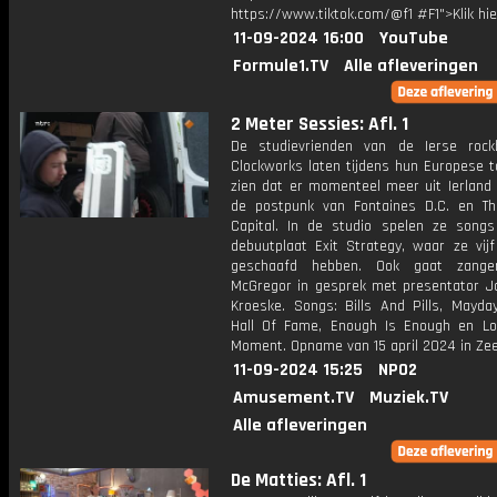
https://www.tiktok.com/@f1 #F1">Klik hi
11-09-2024 16:00
YouTube
Formule1.TV
Alle afleveringen
2 Meter Sessies: Afl. 1
De studievrienden van de Ierse roc
Clockworks laten tijdens hun Europese t
zien dat er momenteel meer uit Ierland
de postpunk van Fontaines D.C. en T
Capital. In de studio spelen ze song
debuutplaat Exit Strategy, waar ze vijf
geschaafd hebben. Ook gaat zang
McGregor in gesprek met presentator 
Kroeske. Songs: Bills And Pills, Mayda
Hall Of Fame, Enough Is Enough en Lo
Moment. Opname van 15 april 2024 in Ze
11-09-2024 15:25
NPO2
Amusement.TV
Muziek.TV
Alle afleveringen
De Matties: Afl. 1