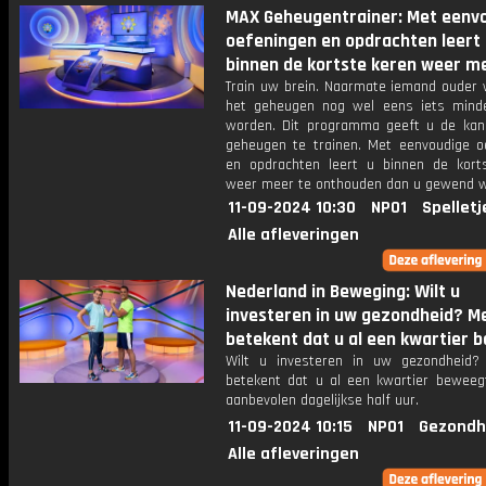
MAX Geheugentrainer: Met eenv
oefeningen en opdrachten leert
binnen de kortste keren weer m
Train uw brein. Naarmate iemand ouder w
het geheugen nog wel eens iets mind
worden. Dit programma geeft u de ka
geheugen te trainen. Met eenvoudige o
en opdrachten leert u binnen de kort
weer meer te onthouden dan u gewend 
11-09-2024 10:30
NPO1
Spelletj
Alle afleveringen
Nederland in Beweging: Wilt u
investeren in uw gezondheid? 
betekent dat u al een kwartier b
Wilt u investeren in uw gezondheid
betekent dat u al een kwartier beweeg
aanbevolen dagelijkse half uur.
11-09-2024 10:15
NPO1
Gezondh
Alle afleveringen