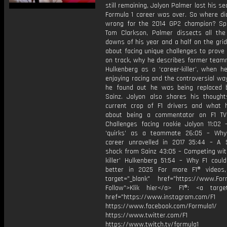
still remaining, Jolyon Palmer lost his se
Formula 1 career was over. So where did
wrong for the 2014 GP2 champion? Sp
Tom Clarkson, Palmer dissects all th
downs of his year and a half on the grid
about facing unique challenges to prove
on track, why he describes former team
Hulkenberg as a ‘career-killer’, when h
enjoying racing and the controversial wa
he found out he was being replaced 
Sainz. Jolyon also shares his though
current crop of F1 drivers and what 
about being a commentator on F1 TV
Challenges facing rookie Jolyon 11:02 
‘quirks’ as a teammate 26:05 – Why
career unravelled in 2017 35:44 – A 
shock from Sainz 43:05 – Competing with
killer’ Hulkenberg 51:54 – Why F1 coul
better in 2025 For more F1® videos,
target="_blank" href="https://www.For
Follow">Klik hier</a> F1®: <a target
href="https://www.instagram.com/F1
https://www.facebook.com/Formula1/
https://www.twitter.com/F1
https://www.twitch.tv/formula1