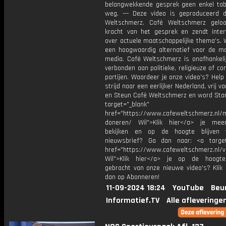
belangwekkende gesprek geen enkel tab
weg. --- Deze video is geproduceerd 
Weltschmerz. Café Weltschmerz gelo
kracht van het gesprek en zendt inter
over actuele maatschappelijke thema's. 
een hoogwaardig alternatief voor de m
media. Café Weltschmerz is onafhankelij
verbonden aan politieke, religieuze of c
partijen. Waardeer je onze video's? Help
strijd naar een eerlijker Nederland, vrij v
en Steun Café Weltschmerz en word Sta
target="_blank"
href="https://www.cafeweltschmerz.nl/m
doneren/ Wil">Klik hier</a> je mee
bekijken en op de hoogte blijven 
nieuwsbrief? Ga dan naar: <a target
href="https://www.cafeweltschmerz.nl/v
Wil">Klik hier</a> je op de hoogt
gebracht van onze nieuwe video's? Klik 
dan op Abonneren!
11-09-2024 18:24
YouTube
Beu
Informatief.TV
Alle afleveringe