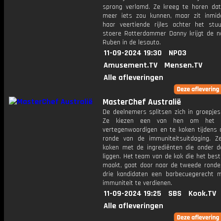
sprong verlamd. Ze kreeg te horen dat
meer iets zou kunnen, maar zit inmid
haar veertiende rijles achter het stu
stoere Rotterdammer Danny krijgt de no
Ruben in de lesauto.
11-09-2024 19:30
NPO3
Amusement.TV
Mensen.TV
Alle afleveringen
MasterChef Australië
De deelnemers splitsen zich in groepjes
Ze kiezen een van hen om het 
vertegenwoordigen en te koken tijdens 
ronde van de immuniteitsuitdaging. 
koken met de ingrediënten die onder d
liggen. Het team van de kok die het bes
maakt, gaat door naar de tweede ronde
drie kandidaten een barbecuegerecht
immuniteit te verdienen.
11-09-2024 19:25
SBS
Kook.TV
Alle afleveringen