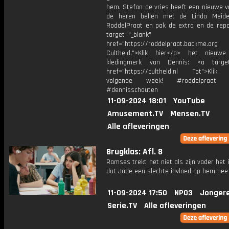
hem. Stefan de vries heeft een nieuwe v
de heren bellen met de Linda Meide
RoddelPraat en pak de extra en de repo
target="_blank"
href="https://roddelpraat.backme.org
Cultheld,">Klik hier</a> het nieuwe
kledingmerk van Dennis: <a target=
href="https://cultheld.nl Tot">Klik
volgende week! #roddelpraat #
#dennisschouten
11-09-2024 18:01
YouTube
Amusement.TV
Mensen.TV
Alle afleveringen
Brugklas: Afl. 8
Ramses trekt het niet als zijn vader het i
dat Jade een slechte invloed op hem heef
11-09-2024 17:50
NPO3
Jonger
Serie.TV
Alle afleveringen