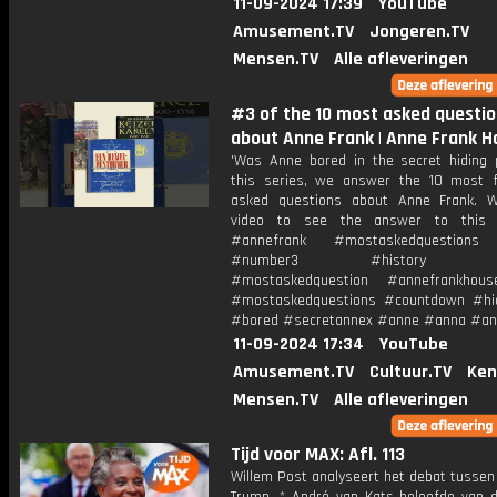
11-09-2024 17:39
YouTube
Amusement.TV
Jongeren.TV
Mensen.TV
Alle afleveringen
#3 of the 10 most asked questi
about Anne Frank | Anne Frank 
'Was Anne bored in the secret hiding p
this series, we answer the 10 most f
asked questions about Anne Frank. 
video to see the answer to this q
#annefrank #mostaskedquestions
#number3 #history #hi
#mostaskedquestion #annefrankho
#mostaskedquestions #countdown #hi
#bored #secretannex #anne #anna #an
11-09-2024 17:34
YouTube
Amusement.TV
Cultuur.TV
Ken
Mensen.TV
Alle afleveringen
Tijd voor MAX: Afl. 113
Willem Post analyseert het debat tussen