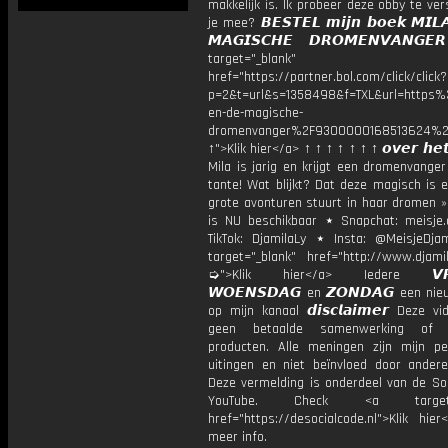
makkelijk is. Ik probeer deze obby te vers
je mee? 𝘽𝙀𝙎𝙏𝙀𝙇 𝙢𝙞𝙟𝙣 𝙗𝙤𝙚𝙠 𝙈𝙄𝙇
𝙈𝘼𝙂𝙄𝙎𝘾𝙃𝙀 𝘿𝙍𝙊𝙈𝙀𝙉𝙑𝘼𝙉𝙂
target="_blank"
href="https://partner.bol.com/click/click?
p=2&t=url&s=1358498&f=TXL&url=http
en-de-magische-
dromenvanger%2F9300000168513624%2
↑">Klik hier</a> ↑ ↑ ↑ ↑ ↑ ↑ ↑ 𝙤𝙫𝙚𝙧 𝙝𝙚𝙩
Mila is jarig en krijgt een dromenvange
tante! Wat blijkt? Dat deze magisch is 
grote avonturen stuurt in haar dromen »
is NU beschikbaar ⋆ Snapchat: meisje.
TikTok: DjamilaLy ⋆ Insta: @MeisjeDja
target="_blank" href="http://www.djamil
➭">Klik hier</a> Iedere 𝙑𝙍𝙄
𝙒𝙊𝙀𝙉𝙎𝘿𝘼𝙂 en 𝙕𝙊𝙉𝘿𝘼𝙂 een ni
op mijn kanaal 𝙙𝙞𝙨𝙘𝙡𝙖𝙞𝙢𝙚𝙧 Deze v
geen betaalde samenwerking of 
producten. Alle meningen zijn mijn per
uitingen en niet beïnvloed door andere 
Deze vermelding is onderdeel van de Soc
YouTube. Check <a target="
href="https://desocialcode.nl">Klik hie
meer info.