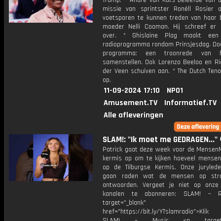
Trump. * André van Kats beleefde van di
missie van sprintster Ronéll Rosier
voetsporen te kunnen treden van haar
moeder Nelli Cooman. Hij schreef er
over. * Ghislaine Plag maakt een 
radioprogramma rondom Prinsjesdag. Doe
programma: een troonrede van h
samenstellen. Ook Lorenzo Beeloo en Ri
der Veen schuiven aan. * The Dutch Teno
op.
11-09-2024 17:10
NPO1
Amusement.TV
Informatief.TV
Alle afleveringen
SLAM!: "Ik moet me GEDRAGEN..." 
Patrick gaat deze week voor de Mensen
kermis op om te kijken hoeveel mensen
op de Tilburgse Kermis. Onze juryle
gaan raden wat de mensen op str
antwoorden. Vergeet je niet op onze
kanalen te abonneren: SLAM! – 
target="_blank"
href="https://bit.ly/YTslamradio">Klik
SLAM! – Music <a target="_