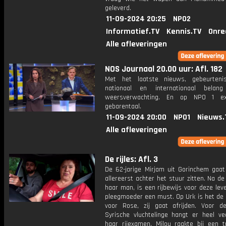
geleverd.
11-09-2024 20:25
NPO2
Informatief.TV
Kennis.TV
Onre
Alle afleveringen
NOS Journaal 20.00 uur: Afl. 182
Met het laatste nieuws, gebeurteni
nationaal en internationaal bela
weersverwachting. En op NPO 1 e
gebarentaal.
11-09-2024 20:00
NPO1
Nieuws.
Alle afleveringen
De rijles: Afl. 3
De 62-jarige Mirjam uit Gorinchem gaat
allereerst achter het stuur zitten. Na d
haar man, is een rijbewijs voor deze lev
pleegmoeder een must. Op Urk is het de 
voor Rose, zij gaat afrijden. Voor d
Syrische vluchtelinge hangt er heel ve
haar rijexamen. Milou raakte bij een t