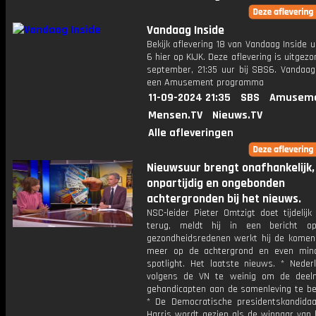
Vandaag Inside
Bekijk aflevering 18 van Vandaag Inside u
6 hier op KIJK. Deze aflevering is uitgezo
september, 21:35 uur bij SBS6. Vandaag 
een Amusement programma
11-09-2024 21:35
SBS
Amuseme
Mensen.TV
Nieuws.TV
Alle afleveringen
Nieuwsuur brengt onafhankelijk,
onpartijdig en ongebonden
achtergronden bij het nieuws.
NSC-leider Pieter Omtzigt doet tijdelij
terug, meldt hij in een bericht 
gezondheidsredenen werkt hij de kome
meer op de achtergrond en even min
spotlight. Het laatste nieuws. * Neder
volgens de VN te weinig om de deel
gehandicapten aan de samenleving te be
* De Democratische presidentskandida
Harris wordt gezien als de winnaar van 