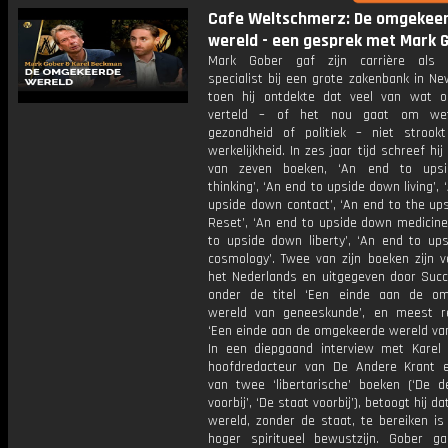
Cafe Weltschmerz: De omgekee
wereld - een gesprek met Mark 
Mark Gober gaf zijn carrière als f
specialist bij een grote zakenbank in N
toen hij ontdekte dat veel van wat 
verteld – of het nou gaat om wet
gezondheid of politiek – niet stroo
werkelijkheid. In zes jaar tijd schreef hij
van zeven boeken, ‘An end to ups
thinking’, ‘An end to upside down living’, 
upside down contact’, ‘An end to the up
Reset’, ‘An end to upside down medicine
to upside down liberty’, ‘An end to up
cosmology’. Twee van zijn boeken zijn v
het Nederlands en uitgegeven door Suc
onder de titel ‘Een einde aan de o
wereld van geneeskunde’, en meest rec
‘Een einde aan de omgekeerde wereld van 
In een diepgaand interview met Karel
hoofdredacteur van De Andere Krant 
van twee ‘libertarische’ boeken (‘De d
voorbij’, ‘De staat voorbij’), betoogt hij da
wereld, zonder de staat, te bereiken is
hoger spiritueel bewustzijn. Gober ga