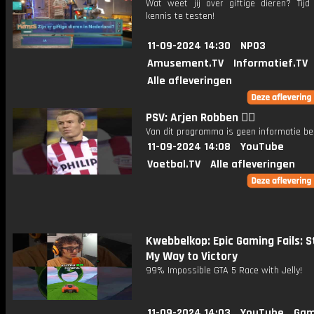
Wat weet jij over giftige dieren? Tij
kennis te testen!
11-09-2024 14:30
NPO3
Amusement.TV
Informatief.TV
Alle afleveringen
PSV: Arjen Robben 😮‍💨
Van dit programma is geen informatie be
11-09-2024 14:08
YouTube
Voetbal.TV
Alle afleveringen
Kwebbelkop: Epic Gaming Fails: S
My Way to Victory
99% Impossible GTA 5 Race with Jelly!
11-09-2024 14:03
YouTube
Gam