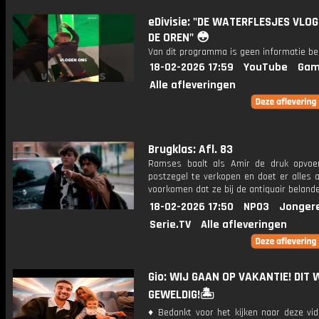
eDivisie: "DE WATERFLESJES VLO
DE OREN" 😳
Van dit programma is geen informatie be
18-02-2026 17:59
YouTube
Gam
Alle afleveringen
Brugklas: Afl. 83
Ramses baalt als Amir de druk opvo
postzegel te verkopen en doet er alles 
voorkomen dat ze bij de antiquair beland
18-02-2026 17:50
NPO3
Jonger
Serie.TV
Alle afleveringen
Gio: WIJ GAAN OP VAKANTIE! DIT
GEWELDIG!🏝️
♦ Bedankt voor het kijken naar deze vid