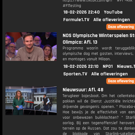
https://www.tiktok.com/@f1 #F1">Klik
#F1Testing
18-02-2026 22:40
YouTube
Formule1.TV
Alle afleveringen
NOS Olympische Winterspelen St
Olimpico: Afl. 13
Programma waarin wordt teruggebli
olympische dag met gasten, interviews, 
en montages vanuit Milaan.
18-02-2026 22:10
NPO1
Nieuws.
Sporten.TV
Alle afleveringen
Nieuwsuur: Afl. 48
Terugkeer bajesboot. Om het cellenteko
pakken wil de Dienst Justitiële Inricht
drijvende gevangenis openen. * Placebo-
Hoe bewijs je de effectiviteit van een
voor onbewezen buikklachten? * Starl
oorlog. Bij een tegenoffensief herovert
terrein op de Russen. Dat zou te danken
de blokkade van Starlink-satellie