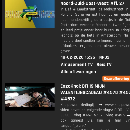
Noord-Zuid-Oost-West: Afl. 27
In Lief & Leedstraat: de Mahustraat in
Holland. Sarie verrast haar buren regel
haar honderdvijftig euro potje. In de Rui
Rotterdam verdeeld Manon al twaalf jaar
en leed potje onder haar buren. In Krin
Francis: op de fiets in Amsterdam. Nu 
met als doel spullen te kopen, maar om 
afdankers ergens een nieuwe beste
geven.
18-02-2026 16:25
NPO2
Amusement.TV
Reis.TV
Alle afleveringen
EnzoKnol: DIT IS MIJN
VALENTIJNSCADEAU #4570 #45
#4572
Knolpower kledinglijn ➜ www.knolpowe
video bevat de volgende vlogs: 0:00 - V
33:36 - Vlog #4571 57:16 - Vlog #4572 ▬
ook games! Die kan je hier vin
target="_blank"