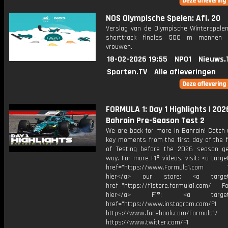
NOS Olympische Spelen: Afl. 20
Verslag van de Olympische Winterspelen
shorttrack finales 500 m mannen 
vrouwen.
18-02-2026 19:55
NPO1
Nieuws.
Sporten.TV
Alle afleveringen
FORMULA 1: Day 1 Highlights | 202
Bahrain Pre-Season Test 2
We are back for more in Bahrain! Catch 
key moments from the first day of the f
of Testing before the 2026 season g
way. For more F1® videos, visit: <a targe
href="https://www.Formula1.com Vis
hier</a> our store: <a target=
href="https://f1store.formula1.com/ Fol
hier</a> F1®: <a target="_
href="https://www.instagram.com/F1
https://www.facebook.com/Formula1/
https://www.twitter.com/F1