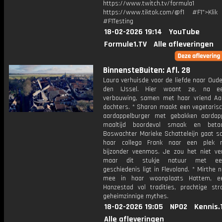
https://www.twitch.tv/formula1
https://www.tiktok.com/@f1 #F1">Klik
#F1Testing
18-02-2026 19:14
YouTube
Formule1.TV
Alle afleveringen
BinnensteBuiten: Afl. 28
Laura verhuisde voor de liefde naar Oud
den IJssel. Hier woont ze, na ee
verbouwing, samen met haar vriend Aar
dochters. * Sharon maakt een vegetarisc
aardappelburger met gebakken aardap
maaltijd boordevol smaak en betaa
Boswachter Marieke Schatteleijn gaat 
haar collega Frank naar een plek 
bijzonder veenmos. Je zou het niet ve
maar dit stukje natuur met ee
geschiedenis ligt in Flevoland. * Mirthe
mee in haar woonplaats Hattem, ee
Hanzestad vol tradities, prachtige str
geheimzinnige mythes.
18-02-2026 19:05
NPO2
Kennis.
Alle afleveringen