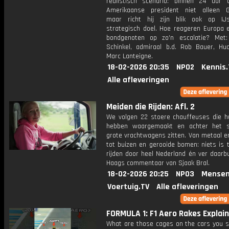
realistisch scenario: binnen 24 uur 
Amerikaanse president niet alleen G
maar richt hij zijn blik ook op IJ
strategisch doel. Hoe reageren Europa 
bondgenoten op zo'n escalatie? Met
Schinkel, admiraal b.d. Rob Bauer, H
Marc Lanteigne.
18-02-2026 20:35
NPO2
Kennis.
Alle afleveringen
Meiden die Rijden: Afl. 2
We volgen 22 stoere chauffeuses die 
hebben waargemaakt en achter het s
grote vrachtwagens zitten. Van metaal e
tot buizen en gerooide bomen: niets is 
rijden door heel Nederland én ver daarb
Haags commentaar van Sjaak Bral.
18-02-2026 20:25
NPO3
Mensen
Voertuig.TV
Alle afleveringen
FORMULA 1: F1 Aero Rakes Explain
What are those cages on the cars you s