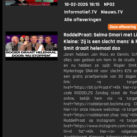
18-02-2026 18:15
NPO2
Informatief.TV
Nieuws.TV
Alle afleveringen
RoddelPraat: Selma Omari met Li
Kleine: 'Zij is een slecht mens' &
Smit draait helemaal doo
Jaren hebben Jan Roos en Dennis Sc
alles aan gedaan om hem in de studio t
en nu hebben ze spijt: Rogier Smit
MyHeritage DNA-kit voor slechts €29 e
een gratis proefperiode van 30 dagen
link: <a target="_b
href="https://bit.ly/Praat4">Klik hier<
code RODDEL29 Zondag staat de Thail
online, bekijk hem via: <a target=
href="https://roddelpraat.backme.org Ch
hier</a> onze nieuwe webshop: <a target
href="https://roddelpraat.shop Volg">Kli
RoddelPraat op Instagram: <a target
href="https://www.instagram.com/rodde
hl=nl Tot">Klik hier</a> volgen