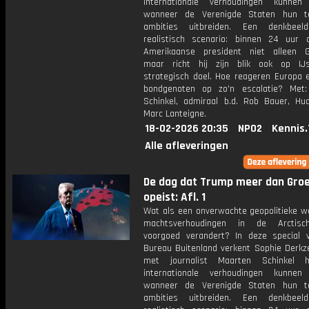
internationale verhoudingen kunnen
wanneer de Verenigde Staten hun ter
ambities uitbreiden. Een denkbeel
realistisch scenario: binnen 24 uur 
Amerikaanse president niet alleen G
maar richt hij zijn blik ook op IJ
strategisch doel. Hoe reageren Europa 
bondgenoten op zo'n escalatie? Met
Schinkel, admiraal b.d. Rob Bauer, H
Marc Lanteigne.
18-02-2026 20:35
NPO2
Kennis.
Alle afleveringen
De dag dat Trump meer dan Gro
opeist: Afl. 1
Wat als een onverwachte geopolitieke w
machtsverhoudingen in de Arctisc
voorgoed verandert? In deze special
Bureau Buitenland verkent Sophie Derk
met journalist Maarten Schinkel 
internationale verhoudingen kunnen
wanneer de Verenigde Staten hun ter
ambities uitbreiden. Een denkbeel