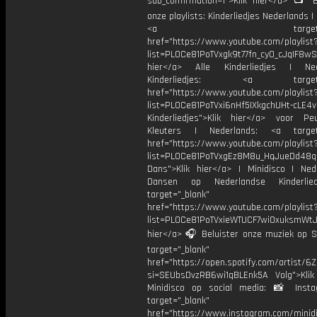
sub_confirmation=1">Klik hier</a> 📺 B
onze playlists: Kinderliedjes Nederlands | 
<a target="_bl
href="https://www.youtube.com/playlist
list=PL0Ce81PoTVxgk9t77fn_cy0_cJqIF8wS
hier</a> Alle Kinderliedjes | Ned
Kinderliedjes: <a target="
href="https://www.youtube.com/playlist
list=PL0Ce81PoTVxi6nHf5IXkgchUHt-cLE4
Kinderliedjes">Klik hier</a> voor P
Kleuters | Nederlands: <a target=
href="https://www.youtube.com/playlist
list=PL0Ce81PoTVxgEz8M8u_HqJueDd48
Dans">Klik hier</a> | Minidisco | Ned
Dansen op Nederlandse Kinderlie
target="_blank"
href="https://www.youtube.com/playlist
list=PL0Ce81PoTVxieWTUCF7wiOxuksmWtJp
hier</a> 🎧 Beluister onze muziek op Sp
target="_blank"
href="https://open.spotify.com/artist/
si=SEUbsDvzRB6wi1qBLEnk5A Volg">Klik
Minidisco op social media: 📸 Inst
target="_blank"
href="https://www.instagram.com/minidis