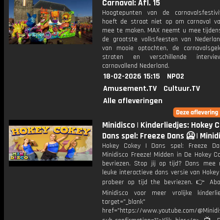
Carnaval: Afl. 15
Hoogtepunten van de carnavalsfestivi
hoeft de straat niet op om carnaval van
mee te maken. MAX neemt u mee tijden
de grootste volksfeesten van Nederlan
van mooie optochten, de carnavalsge
straten en verschillende interv
carnavallend Nederland.
18-02-2026 15:15
NPO2
Amusement.TV
Cultuur.TV
Alle afleveringen
Minidisco | Kinderliedjes: Hokey C
Dans spel: Freeze Dans 🥶 | Minid
Hokey Cokey | Dans spel: Freeze D
Minidisco Freeze! Midden in De Hokey C
bevriezen. Stop jij op tijd? Dans mee
leuke interactieve dans versie van Hoke
probeer op tijd the bevriezen. 👉 Ab
Minidisco voor meer vrolijke kinderli
target="_blank"
href="https://www.youtube.com/@Minidis