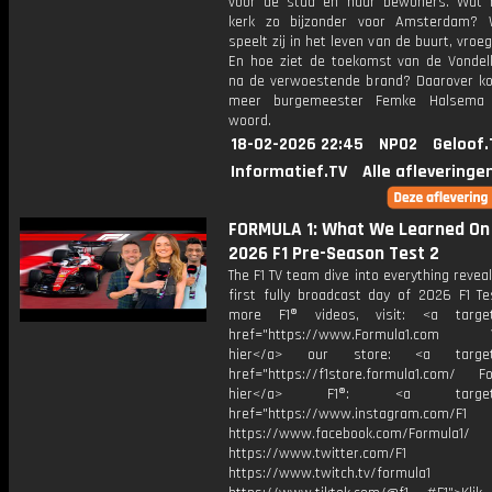
voor de stad en haar bewoners. Wat
kerk zo bijzonder voor Amsterdam? 
speelt zij in het leven van de buurt, vroe
En hoe ziet de toekomst van de Vondelk
na de verwoestende brand? Daarover k
meer burgemeester Femke Halsema
woord.
18-02-2026 22:45
NPO2
Geloof.
Informatief.TV
Alle afleveringe
FORMULA 1: What We Learned On D
2026 F1 Pre-Season Test 2
The F1 TV team dive into everything revea
first fully broadcast day of 2026 F1 Te
more F1® videos, visit: <a target=
href="https://www.Formula1.com Vis
hier</a> our store: <a target=
href="https://f1store.formula1.com/ Fol
hier</a> F1®: <a target="_
href="https://www.instagram.com/F1
https://www.facebook.com/Formula1/
https://www.twitter.com/F1
https://www.twitch.tv/formula1