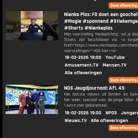
Nienke Plas: FD doet een goochel
#Magie #spannend #Stiekemge
#Shorts #Nienkeplas
Mijn voorstelling 'Medeplichtig', wil je daa
Tickets zijn beschikbaar via: <a target
href="https://www.nienkeplas.com/theat
voorstellingen/">Klik hier</a>
18-02-2026 19:00
YouTube
Amusement.TV
Mensen.TV
Alle afleveringen
NOS Jeugdjournaal: Afl. 49
Het laatste nieuws uit binnen- en buit
het weer, speciaal voor de jonge kijker.
1 extra met gebarentaal.
18-02-2026 19:00
NPO3
Jonger
Nieuws.TV
Alle afleveringen