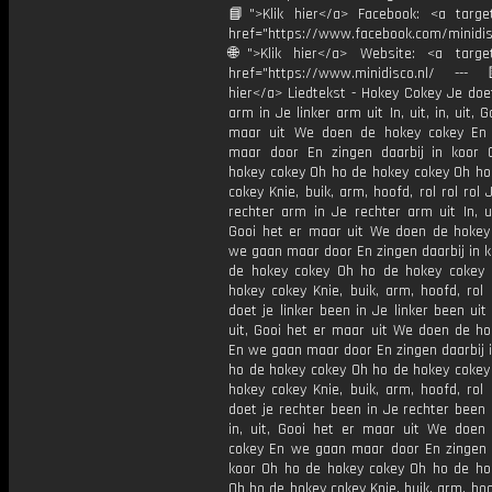
📘">Klik hier</a> Facebook: <a target
href="https://www.facebook.com/minidi
🌐">Klik hier</a> Website: <a target
href="https://www.minidisco.nl/ ---
hier</a> Liedtekst - Hokey Cokey Je doet
arm in Je linker arm uit In, uit, in, uit, 
maar uit We doen de hokey cokey En
maar door En zingen daarbij in koor
hokey cokey Oh ho de hokey cokey Oh ho
cokey Knie, buik, arm, hoofd, rol rol rol 
rechter arm in Je rechter arm uit In, uit
Gooi het er maar uit We doen de hokey
we gaan maar door En zingen daarbij in 
de hokey cokey Oh ho de hokey cokey
hokey cokey Knie, buik, arm, hoofd, rol 
doet je linker been in Je linker been uit I
uit, Gooi het er maar uit We doen de ho
En we gaan maar door En zingen daarbij 
ho de hokey cokey Oh ho de hokey cokey
hokey cokey Knie, buik, arm, hoofd, rol 
doet je rechter been in Je rechter been ui
in, uit, Gooi het er maar uit We doen
cokey En we gaan maar door En zingen d
koor Oh ho de hokey cokey Oh ho de ho
Oh ho de hokey cokey Knie, buik, arm, hoof