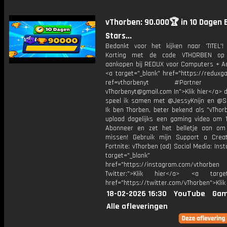
vThorben: 90.000🏆 in 10 Dagen 
Stars...
Bedankt voor het kijken naar 'TITEL'!
Korting met de code VTHORBEN op
aankopen bij REDUX voor Computers + Ac
<a target="_blank" href="https://reduxg
ref=vthorbenyt #Partner Bu
vThorbenyt@gmail.com In">Klik hier</a> 
speel ik samen met @JessyKnijn en @Sa
Ik ben Thorben, beter bekend als "vThor
upload dagelijks een gaming video om 1
Abonneer en zet het belletje aan om
missen! Gebruik mijn Support a Crea
Fortnite: vThorben (ad) Social Media: Ins
target="_blank"
href="https://instagram.com/vthorben
Twitter:">Klik hier</a> <a target=
href="https://twitter.com/vThorben">Klik
18-02-2026 16:30
YouTube
Gam
Alle afleveringen