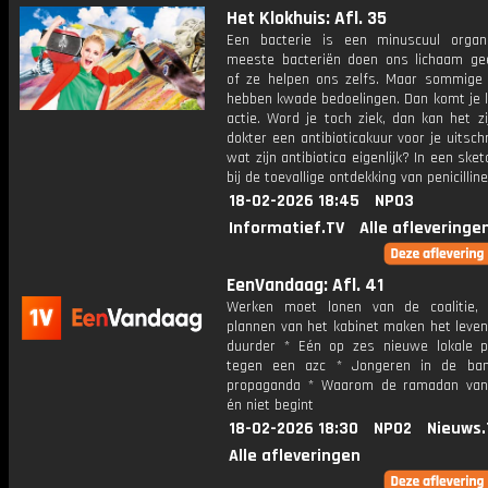
Het Klokhuis: Afl. 35
Een bacterie is een minuscuul orga
meeste bacteriën doen ons lichaam g
of ze helpen ons zelfs. Maar sommige 
hebben kwade bedoelingen. Dan komt je l
actie. Word je toch ziek, dan kan het z
dokter een antibioticakuur voor je uitschr
wat zijn antibiotica eigenlijk? In een sket
bij de toevallige ontdekking van penicilline
18-02-2026 18:45
NPO3
Informatief.TV
Alle afleveringe
EenVandaag: Afl. 41
Werken moet lonen van de coalitie,
plannen van het kabinet maken het leven
duurder * Eén op zes nieuwe lokale pa
tegen een azc * Jongeren in de ban
propaganda * Waarom de ramadan van
én niet begint
18-02-2026 18:30
NPO2
Nieuws.
Alle afleveringen