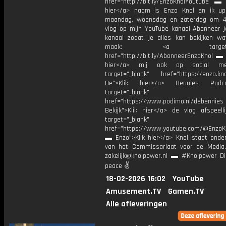
href="http://bit.ly/EnzoKnolYoutube ▬ M
hier</a> naam is Enzo Knol en ik up
maandag, woensdag en zaterdag om 4
vlog op mijn YouTube kanaal Abonneer j
kanaal zodat je alles kan bekijken w
maak: <a target="_b
href="http://bit.ly/AbonneerEnzoKnol ▬ 
hier</a> mij ook op social me
target="_blank" href="https://enzo.kno
De">Klik hier</a> Bennies Podc
target="_blank"
href="https://www.podimo.nl/debennies
Bekijk">Klik hier</a> de vlog afspeelli
target="_blank"
href="https://www.youtube.com/@EnzoKn
▬ Enzo">Klik hier</a> Knol staat onder
van het Commissariaat voor de Media.
zakelijk@knolpower.nl ▬ #Knolpower Di
peace ✌
18-02-2026 16:02
YouTube
Amusement.TV
Gamen.TV
Alle afleveringen