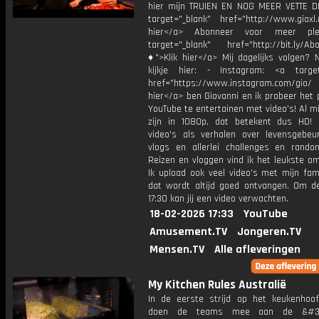
hier mijn TRUIEN EN NOG MEER VETTE D
target="_blank" href="http://www.gioxl.
hier</a> Abonneer voor meer ple
target="_blank" href="http://bit.ly/Ab
♦">Klik hier</a> Mij dagelijks volgen?
kijkje hier: - Instagram: <a target
href="https://www.instagram.com/gio/
hier</a> ben Giovanni en ik probeer het 
YouTube te entertainen met video's! Al mi
zijn in 1080p, dat betekent dus HD! 
video's als verhalen over levensgebeur
vlogs en allerlei challenges en rando
Reizen en vloggen vind ik het leukste o
Ik upload ook veel video's met mijn fam
dat wordt altijd goed ontvangen. Om 
17:30 kan jij een video verwachten.
18-02-2026 17:33
YouTube
Amusement.TV
Jongeren.TV
Mensen.TV
Alle afleveringen
My Kitchen Rules Australië
In de eerste strijd op het keukenhoof
doen de teams mee aan de &#39