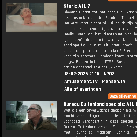
Sterk: Afl. 7
Giovannie gaat tot het gaatje bij Ramk
het bezoek aan de Gouden Tempel 
Beukers komt dichterbij. Hij houdt zijn 
in deze spannende tijden. Julia van T
Devils werd op het dieptepunt van h
'geroepen' door het water. Noor kr
zandloperfiguur niet uit haar hoofd;
coach dit patroon doorbreken? Fred z
voor zijn sporters. Vandaag komt vetera
langs. Beiden hebben PTSS. Susan is do
dat de danspaal er eindelijk komt.
18-02-2026 21:15
NPO3
Amusement.TV
Mensen.TV
Alle afleveringen
Bureau Buitenland specials: Afl. 
Wat als een onverwachte geopolitieke w
machtsverhoudingen in de Arctisc
voorgoed verandert? In deze special
Bureau Buitenland verkent Sophie Derk
met journalist Maarten Schinkel 