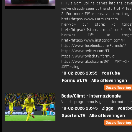
F1 TV's Sam Collins delves into the dev
we've already seen at the start of F1 Te
2. For more F1® videos, visit: <a targe
href="https://www.Formula1.com Vis
hier</a> our store: <a target=
href="https://f1store.formula1.com/ Fol
hier</a> F1®: <a target="_
href="https://www.instagram.com/F1
https://www.facebook.com/Formula1/
https://www.twitter.com/F1
https://www.twitch.tv/formula1
https://www.tiktok.com/@f1 #F1">Klik
#F1Testing
18-02-2026 23:55
YouTube
Formule1.TV
Alle afleveringen
Bodø/Glimt - Internazionale
Van dit programma is geen informatie be
18-02-2026 23:45
Ziggo
Voetba
Sporten.TV
Alle afleveringen