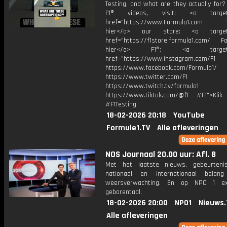
Testing, and what are they actually for
F1® videos, visit: <a target="
href="https://www.Formula1.com Vis
hier</a> our store: <a target=
href="https://f1store.formula1.com/ Fol
hier</a> F1®: <a target="_
href="https://www.instagram.com/F1
https://www.facebook.com/Formula1/
https://www.twitter.com/F1
https://www.twitch.tv/formula1
https://www.tiktok.com/@f1 #F1">Klik
#F1Testing
18-02-2026 20:18
YouTube
Formule1.TV
Alle afleveringen
NOS Journaal 20.00 uur: Afl. 8
Met het laatste nieuws, gebeurteni
nationaal en internationaal bela
weersverwachting. En op NPO 1 e
gebarentaal.
18-02-2026 20:00
NPO1
Nieuws.
Alle afleveringen