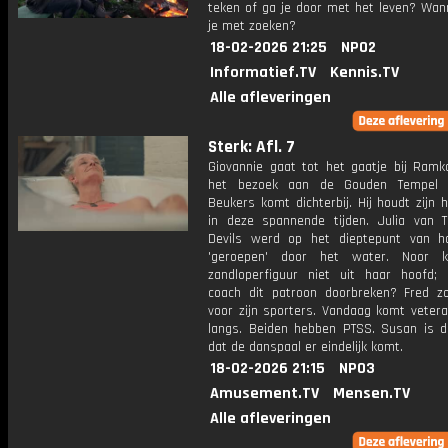
teken of ga je door met het leven? Wan
je met zoeken?
18-02-2026 21:25
NPO2
Informatief.TV
Kennis.TV
Alle afleveringen
Sterk: Afl. 7
Giovannie gaat tot het gaatje bij Ramk
het bezoek aan de Gouden Tempel 
Beukers komt dichterbij. Hij houdt zijn 
in deze spannende tijden. Julia van T
Devils werd op het dieptepunt van h
'geroepen' door het water. Noor kr
zandloperfiguur niet uit haar hoofd;
coach dit patroon doorbreken? Fred z
voor zijn sporters. Vandaag komt vetera
langs. Beiden hebben PTSS. Susan is do
dat de danspaal er eindelijk komt.
18-02-2026 21:15
NPO3
Amusement.TV
Mensen.TV
Alle afleveringen