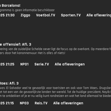
a Barcelona!
ogramma is geen informatie beschikbaar
25 21:30
Ziggo
Voetbal.TV
Sporten.TV
Alle afleveri
e offensief: Afl. 3
ering van de zuidelijke Schelde oever ligt de focus op de overkant. Op meerdere f
rs door het kanonnenvuur: Het is alles of niets!
25 21:25
NPO1
Serie.TV
Alle afleveringen
aes: Afl. 3
was El Salvador veel te gevaarlijk voor toeristen en ook voor Tom Waes. Drugsb
t tot een van de gevaarlijkste landen ter wereld. Tot de huidige president, Nayi
 te ontdekken of je er nu veilig kunt rondreizen en wat het land allemaal te biede
25 21:15
NPO3
Reis.TV
Alle afleveringen