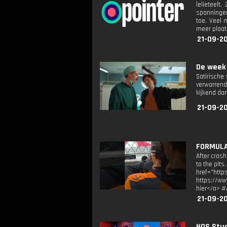
lelieteelt
spanningen
toe. Veel 
meer plaa
21-09-2
De week 
Satirische
verwarrend
kijkend da
21-09-2
FORMULA 
After crash
to the pits
href="htt
https://ww
hier</a> #
21-09-2
NOS Stud