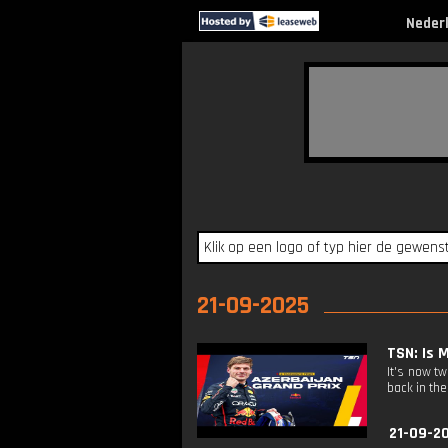
Neder
21-09-2025
TSN: Is 
It's now t
back in the
21-09-2