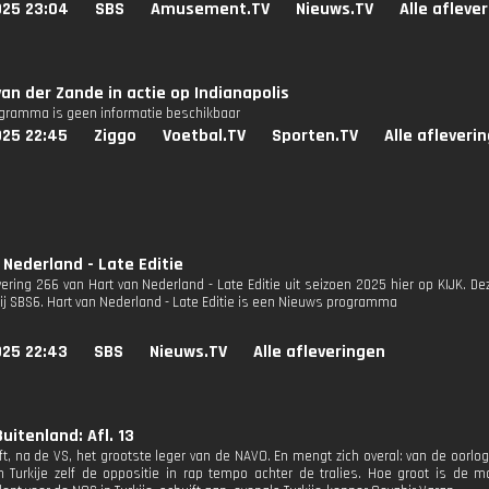
025 23:04
SBS
Amusement.TV
Nieuws.TV
Alle afleve
an der Zande in actie op Indianapolis
ogramma is geen informatie beschikbaar
025 22:45
Ziggo
Voetbal.TV
Sporten.TV
Alle afleveri
 Nederland - Late Editie
evering 266 van Hart van Nederland - Late Editie uit seizoen 2025 hier op KIJK. D
bij SBS6. Hart van Nederland - Late Editie is een Nieuws programma
025 22:43
SBS
Nieuws.TV
Alle afleveringen
uitenland: Afl. 13
ft, na de VS, het grootste leger van de NAVO. En mengt zich overal: van de oorlog
in Turkije zelf de oppositie in rap tempo achter de tralies. Hoe groot is de m