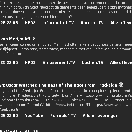
. Zij maken zich grote zorgen over de gezondheid van omwonenden. De protes
 in hun dorp. Van Soldt: 'Doordat de gemeente geen beleid voert, staan inwone
mensen durven hun zorgen daarom niet te uiten.' Door het gebruik van bestrij
tsen toe. Hoe gaan gemeenten hiermee om?
025 22:05
NPO2
Informatief.TV
Onrecht.TV
Alle aflev
van Merijn: Afl. 2
 serie waarin comedian en acteur Merijn Scholten in vele gedaantes de kijker mee
e tijdgeest. Soms hard, soms zacht, maar altijd met veel liefde voor de diersoo
n de Randstad.
025 22:05
NPO3
Amusement.TV
Lachen.TV
Alle aflev
1: Oscar Watched The Rest Of The Race From Trackside 🥺
ing out of the Azerbaijan Grand Prix on the first lap, the championship leader wat
. For more F1® videos, visit: <a target="_blank" href="https://www.Formula1.com Vis
ps://f1store.formula1.com/ Follow">Klik hier</a> F1®: <a target="_bl
w.facebook.com/Formula1/ https://www.twitter.com/F1 https://www.twitch.tv/fo
AzerbaijanGP
025 22:00
YouTube
Formule1.TV
Alle afleveringen
io Voetbal: Afl. 26