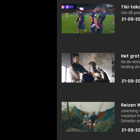
Tiki-tak
Van dit pr
21-09-20
Het grot
Na de verov
landing dwa
21-09-20
Reizen W
Jarenlang 
maakten he
Salvador om
21-09-20