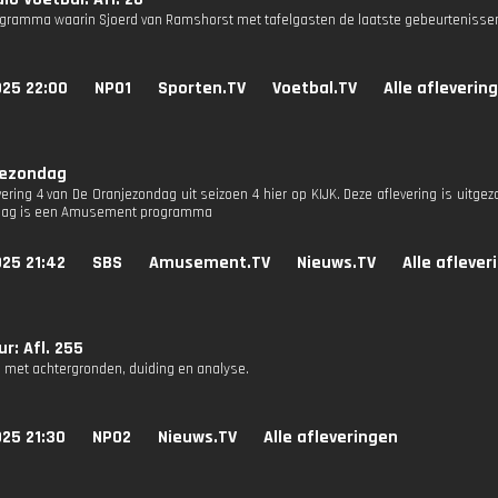
gramma waarin Sjoerd van Ramshorst met tafelgasten de laatste gebeurtenissen
025 22:00
NPO1
Sporten.TV
Voetbal.TV
Alle afleverin
jezondag
vering 4 van De Oranjezondag uit seizoen 4 hier op KIJK. Deze aflevering is uitge
dag is een Amusement programma
25 21:42
SBS
Amusement.TV
Nieuws.TV
Alle aflever
r: Afl. 255
 met achtergronden, duiding en analyse.
25 21:30
NPO2
Nieuws.TV
Alle afleveringen