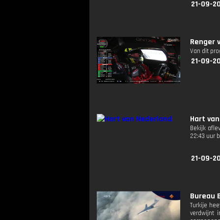
21-09-2
Renger v
Van dit pr
21-09-2
Hart van
Bekijk afl
22:43 uur 
21-09-2
Bureau B
Turkije hee
verdwijnt 