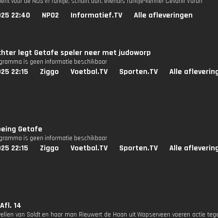
nt voor de NOS in Turkije, schuift aan, evenals Turkije-kenner Cevahir Varan
025 22:40
NPO2
Informatief.TV
Alle afleveringen
hter legt Getafe speler neer met judoworp
ogramma is geen informatie beschikbaar
25 22:15
Ziggo
Voetbal.TV
Sporten.TV
Alle afleverin
being Getafe
ogramma is geen informatie beschikbaar
25 22:15
Ziggo
Voetbal.TV
Sporten.TV
Alle afleverin
Afl. 14
velien van Soldt en haar man Rieuwert de Haan uit Wapserveen voeren actie tege