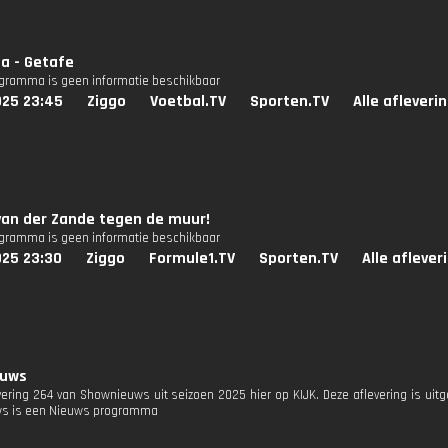
a - Getafe
ogramma is geen informatie beschikbaar
025 23:45
Ziggo
Voetbal.TV
Sporten.TV
Alle afleveri
van der Zande tegen de muur!
ogramma is geen informatie beschikbaar
025 23:30
Ziggo
Formule1.TV
Sporten.TV
Alle aflever
euws
evering 264 van Shownieuws uit seizoen 2025 hier op KIJK. Deze aflevering is uit
s is een Nieuws programma