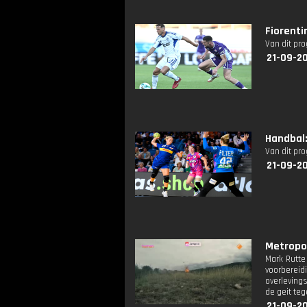
Fiorenti
Van dit pr
21-09-20
Handbal:
Van dit pr
21-09-20
Metropol
Mark Rutte
voorbereid
overleving
de geit te
21-09-20