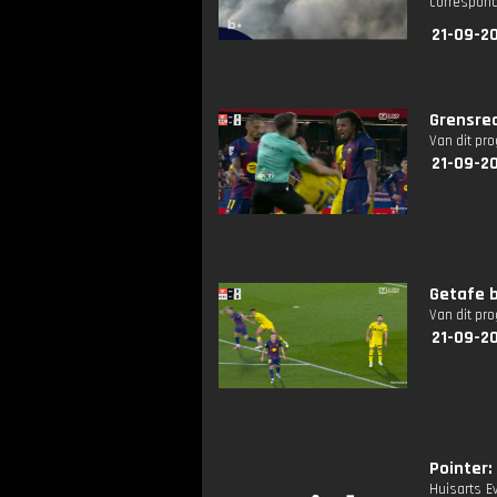
corresponde
21-09-2
Grensrec
Van dit pr
21-09-20
Getafe 
Van dit pr
21-09-20
Pointer: 
Huisarts E