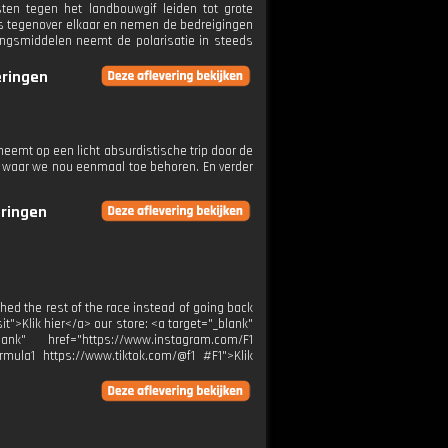
ten tegen het landbouwgif leiden tot grote
rs tegenover elkaar en nemen de bedreigingen
dingsmiddelen neemt de polarisatie in steeds
eringen
neemt op een licht absurdistische trip door de
rt waar we nou eenmaal toe behoren. En verder
eringen
ched the rest of the race instead of going back
it">Klik hier</a> our store: <a target="_blank"
ank" href="https://www.instagram.com/F1
rmula1 https://www.tiktok.com/@f1 #F1">Klik