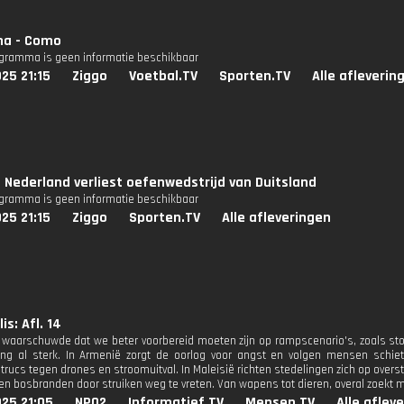
na - Como
ogramma is geen informatie beschikbaar
25 21:15
Ziggo
Voetbal.TV
Sporten.TV
Alle afleverin
 Nederland verliest oefenwedstrijd van Duitsland
ogramma is geen informatie beschikbaar
25 21:15
Ziggo
Sporten.TV
Alle afleveringen
is: Afl. 14
 waarschuwde dat we beter voorbereid moeten zijn op rampscenario's, zoals stor
ing al sterk. In Armenië zorgt de oorlog voor angst en volgen mensen schie
strucs tegen drones en stroomuitval. In Maleisië richten stedelingen zich op over
gen bosbranden door struiken weg te vreten. Van wapens tot dieren, overal zoekt m
25 21:05
NPO2
Informatief.TV
Mensen.TV
Alle aflev