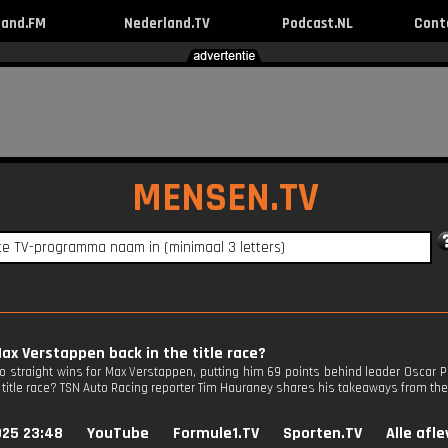
land.FM
Nederland.TV
Podcast.NL
Cont
MENSEN.TV
Max Verstappen back in the title race?
wo straight wins for Max Verstappen, putting him 69 points behind leader Oscar P
 title race? TSN Auto Racing reporter Tim Hauraney shares his takeaways from the 
025 23:48
YouTube
Formule1.TV
Sporten.TV
Alle afl