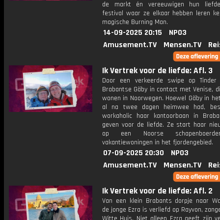
de markt én vereeuwigen hun liefd
festival waar ze elkaar hebben leren ke
magische Burning Man.
14-09-2025 20:15
NPO3
Amusement.TV
Mensen.TV
Rei
Ik Vertrek voor de liefde: Afl. 3
Door een verkeerde swipe op Tinder
Brabantse Gäby in contact met Venise, die
wonen in Noorwegen. Hoewel Gäby in het
al na twee dagen heimwee had, besl
workaholic haar kantoorbaan in Brab
geven voor de liefde. Ze start haar nie
op een Noorse schapenboerde
vakantiewoningen in het fjordengebied.
07-09-2025 20:30
NPO3
Amusement.TV
Mensen.TV
Rei
Ik Vertrek voor de liefde: Afl. 2
Van een klein Brabants dorpje naar Wa
de jonge Ezra is verliefd op Rayvon, zang
Witte Huis. Niet alleen Ezra geeft zijn 