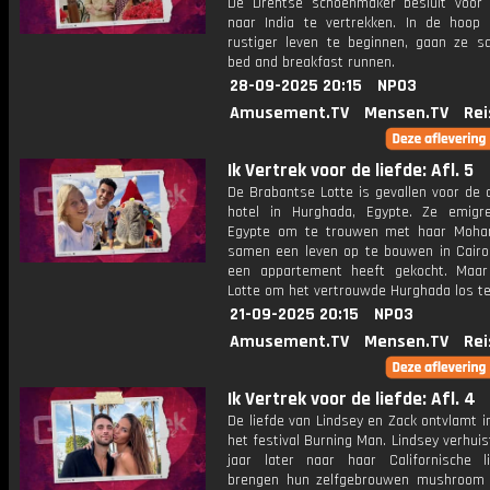
De Drentse schoenmaker besluit voor 
naar India te vertrekken. In de hoop
rustiger leven te beginnen, gaan ze 
bed and breakfast runnen.
28-09-2025 20:15
NPO3
Amusement.TV
Mensen.TV
Rei
Ik Vertrek voor de liefde: Afl. 5
De Brabantse Lotte is gevallen voor de 
hotel in Hurghada, Egypte. Ze emigr
Egypte om te trouwen met haar Moh
samen een leven op te bouwen in Cairo,
een appartement heeft gekocht. Maar
Lotte om het vertrouwde Hurghada los te
21-09-2025 20:15
NPO3
Amusement.TV
Mensen.TV
Rei
Ik Vertrek voor de liefde: Afl. 4
De liefde van Lindsey en Zack ontvlamt 
het festival Burning Man. Lindsey verhuis
jaar later naar haar Californische l
brengen hun zelfgebrouwen mushroom 