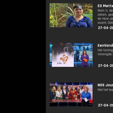
EO Mette
Mom is de
zieken, ge
de Here Je
woont. Ook 
27-04-2
EenVanda
Het koning
Verenigde 
27-04-2
NOS Jour
Met het la
27-04-2