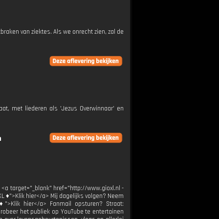
raken van ziektes. Als we onrecht zien, zal de
at, met liederen als 'Jezus Overwinnaar' en
n
 <a target="_blank" href="http://www.gioxl.nl -
XL ♦">Klik hier</a> Mij dagelijks volgen? Neem
 ♦">Klik hier</a> Fanmail opsturen? Straat:
probeer het publiek op YouTube te entertainen