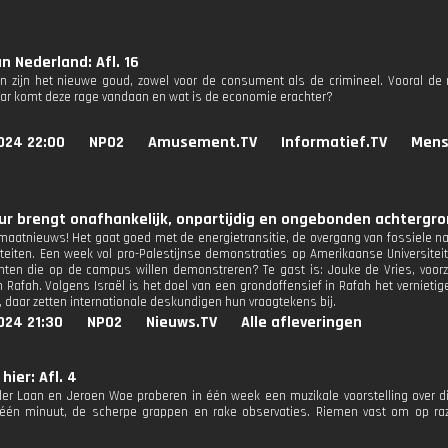
n Nederland: Afl. 16
en zijn het nieuwe goud, zowel voor de consument als de crimineel. Vooral de m
ar komt deze rage vandaan en wat is de economie erachter?
024 22:00
NPO2
Amusement.TV
Informatief.TV
Mens
r brengt onafhankelijk, onpartijdig en ongebonden achtergron
limaatnieuws! Het gaat goed met de energietransitie, de overgang van fossiele 
iteiten. Een week vol pro-Palestijnse demonstraties op Amerikaanse Universite
ten die op de campus willen demonstreren? Te gast is: Jouke de Vries, voorzit
in Rafah. Volgens Israël is het doel van een grondoffensief in Rafah het vernieti
, daar zetten internationale deskundigen hun vraagtekens bij.
024 21:30
NPO2
Nieuws.TV
Alle afleveringen
hier: Afl. 4
der Laan en Jeroen Woe proberen in één week een muzikale voorstelling over d
 één minuut, de scherpe grappen en rake observaties. Riemen vast om op ra