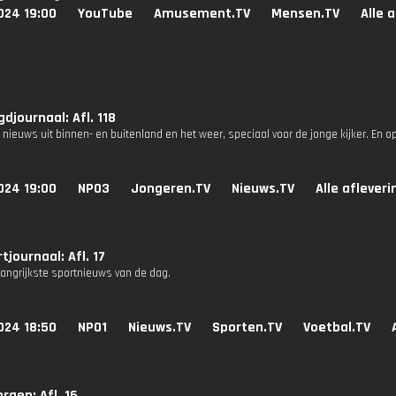
024 19:00
YouTube
Amusement.TV
Mensen.TV
Alle 
djournaal: Afl. 118
 nieuws uit binnen- en buitenland en het weer, speciaal voor de jonge kijker. En 
024 19:00
NPO3
Jongeren.TV
Nieuws.TV
Alle aflever
tjournaal: Afl. 17
langrijkste sportnieuws van de dag.
024 18:50
NPO1
Nieuws.TV
Sporten.TV
Voetbal.TV
rgen: Afl. 16