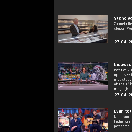
Stand va
Zonnebrill
slepen. Wa
27-04-2
Nieuwsuu
Positief k
op univers
met studen
offensief 
mogelijk is
27-04-2
Even tot 
Niels van 
liedje van
passeren.