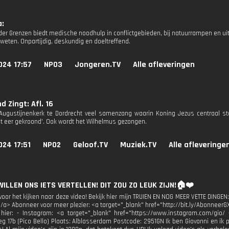
a:
der Grenzen biedt medische noodhulp in conflictgebieden, bij natuurrampen en uitb
weten. Onpartijdig, deskundig en doeltreffend.
024 17:57
NPO3
Jongeren.TV
Alle afleveringen
d Zingt: Afl. 16
Augustijnenkerk te Dordrecht veel samenzang waarin Koning Jezus centraal sta
t eer gekroond'. Ook wordt het Wilhelmus gezongen.
024 17:51
NPO2
Geloof.TV
Muziek.TV
Alle afleveringe
 WILLEN ONS IETS VERTELLEN! DIT ZOU ZO LEUK ZIJN!🏠❤️
oor het kijken naar deze video! Bekijk hier mijn TRUIEN EN NOG MEER VETTE DINGEN:
</a> Abonneer voor meer plezier: <a target="_blank" href="http://bit.ly/AbonneerG
 hier: - Instagram: <a target="_blank" href="https://www.instagram.com/gio/
g 17b (Pico Bello) Plaats: Alblasserdam Postcode: 2951GN Ik ben Giovanni en ik 