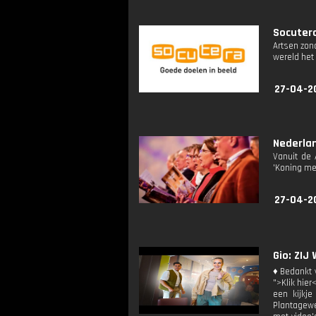
Socuter
Artsen zon
wereld het 
27-04-2
Nederlan
Vanuit de 
'Koning me
27-04-2
Gio: ZIJ
♦ Bedankt v
">Klik hier
een kijkje
Plantagewe