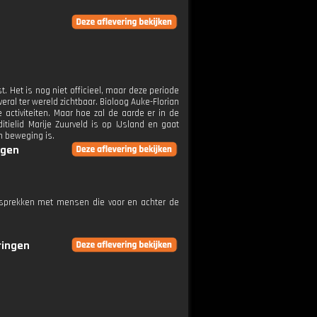
. Het is nog niet officieel, maar deze periode
al ter wereld zichtbaar. Bioloog Auke-Florian
activiteiten. Maar hoe zal de aarde er in de
ielid Marije Zuurveld is op IJsland en gaat
in beweging is.
ngen
gesprekken met mensen die voor en achter de
ringen