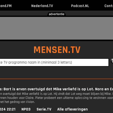
land.FM
Nederland.TV
Podcast.NL
Cont
MENSEN.TV
s: Bart is ervan overtuigd dat Mike verliefd is op Lot. Nora en 
an overtuigd dat Mike verliefd is op Lot. Hij vindt dat Lot weg moet blijven bij Mike
nen houden voor Claire. Pieter probeert een ultieme oplossing te verzinnen voo
met het gedrag van Vivian.
024 22:21
NPO3
Serie.TV
Alle afleveringen