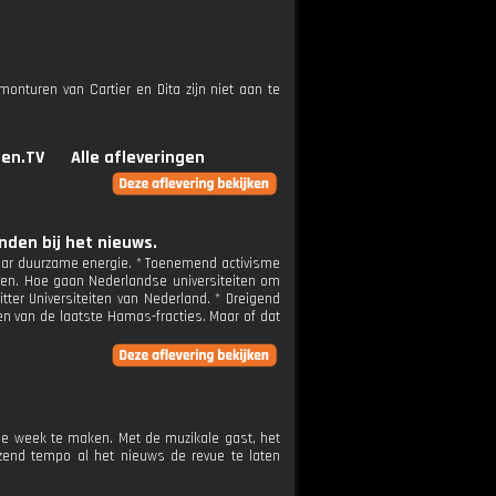
onturen van Cartier en Dita zijn niet aan te
en.TV
Alle afleveringen
den bij het nieuws.
naar duurzame energie. * Toenemend activisme
iten. Hoe gaan Nederlandse universiteiten om
ter Universiteiten van Nederland. * Dreigend
gen van de laatste Hamas-fracties. Maar of dat
ie week te maken. Met de muzikale gast, het
zend tempo al het nieuws de revue te laten