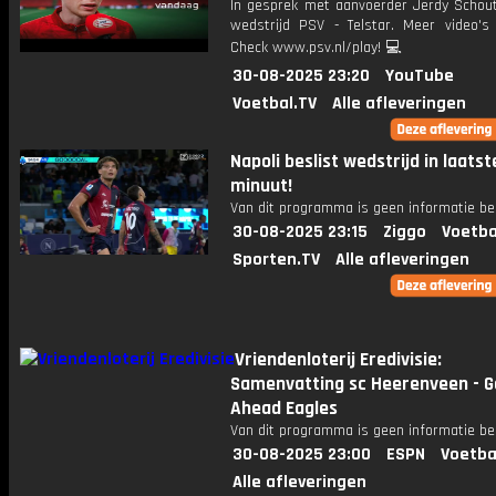
In gesprek met aanvoerder Jerdy Schou
wedstrijd PSV - Telstar. Meer video's 
Check www.psv.nl/play! 💻
30-08-2025 23:20
YouTube
Voetbal.TV
Alle afleveringen
Napoli beslist wedstrijd in laatst
minuut!
Van dit programma is geen informatie be
30-08-2025 23:15
Ziggo
Voetba
Sporten.TV
Alle afleveringen
Vriendenloterij Eredivisie:
Samenvatting sc Heerenveen - G
Ahead Eagles
Van dit programma is geen informatie be
30-08-2025 23:00
ESPN
Voetba
Alle afleveringen