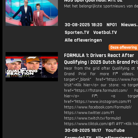
NOS Sportjournaal: Afl. 32
Met het belangrijkste sportnieuws van de
30-08-2025 18:20
NPO1
Nieuws
Sporten.TV
Voetbal.TV
Alle afleveringen
FORMULA 1: Drivers React After
Qualifying | 2025 Dutch Grand Pri
Hear from the grid after Qualifying at 
Grand Prix! For more F1® videos, v
target="_blank" href="https://www.For
Visit">Klik hier</a> our store: <a targe
href="https://f1store.formula1.com/ Fol
hier</a> F1®: <a target="_
href="https://www.instagram.com/F1
https://www.facebook.com/Formula1/
https://www.twitter.com/F1
https://www.twitch.tv/formula1
https://www.tiktok.com/@f1 #F1">Klik hi
30-08-2025 18:17
YouTube