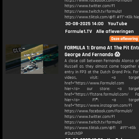
https://www.facebook.com/Formula1/
https://www.twitter.com/F1
https://www.twitch.tv/formula1
https://www.tiktok.com/@f1 #F1">Klik hi
30-08-2025 14:00
YouTube
Formule1.TV
Alle afleveringen
FORMULA 1: Drama At The Pit Ent
George And Fernando 😱
A close call between Fernando Alonso a
Russell as they almost come together a
entry in FP3 at the Dutch Grand Prix. Fo
videos, visit: <a target="
href="https://www.Formula1.com Vis
hier</a> our store: <a target=
href="https://f1store.formula1.com/ Fol
hier</a> F1®: <a target="_
href="https://www.instagram.com/F1
https://www.facebook.com/Formula1/
https://www.twitter.com/F1
https://www.twitch.tv/formula1
https://www.tiktok.com/@f1 #F1">Klik
#DutchGP