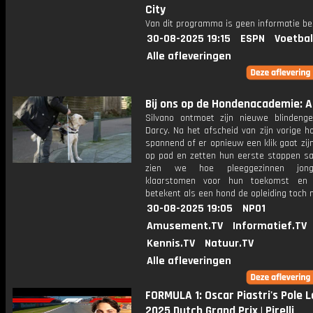
City
Van dit programma is geen informatie be
30-08-2025 19:15
ESPN
Voetbal
Alle afleveringen
Bij ons op de Hondenacademie: Af
Silvano ontmoet zijn nieuwe blindenge
Darcy. Na het afscheid van zijn vorige h
spannend of er opnieuw een klik gaat zij
op pad en zetten hun eerste stappen s
zien we hoe pleeggezinnen jon
klaarstomen voor hun toekomst en
betekent als een hond de opleiding toch n
30-08-2025 19:05
NPO1
Amusement.TV
Informatief.TV
Kennis.TV
Natuur.TV
Alle afleveringen
FORMULA 1: Oscar Piastri's Pole L
2025 Dutch Grand Prix | Pirelli