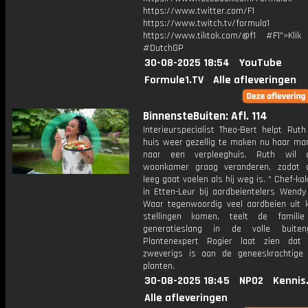
https://www.twitter.com/F1
https://www.twitch.tv/formula1
https://www.tiktok.com/@f1 #F1">Klik
#DutchGP
30-08-2025 18:54
YouTube
Formule1.TV
Alle afleveringen
BinnensteBuiten: Afl. 114
Interieurspecialist Theo-Bert helpt Rut
huis weer gezellig te maken nu haar man
naar een verpleeghuis. Ruth wil 
woonkamer graag veranderen, zodat 
leeg gaat voelen als hij weg is. * Chef-ko
in Etten-Leur bij aardbeientelers Wendy
Waar tegenwoordig veel aardbeien uit 
stellingen komen, teelt de familie
generatieslang in de volle buiten
Plantenexpert Rogier laat zien dat
zweverigs is aan de geneeskrachtige
planten.
30-08-2025 18:45
NPO2
Kennis
Alle afleveringen