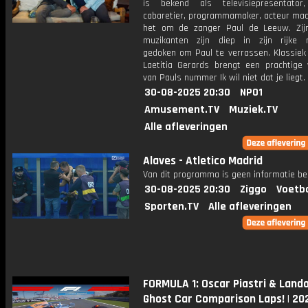
is bekend als televisiepresentator
cabaretier, programmamaker, acteur maa
het om de zanger Paul de Leeuw. Zijn
muzikanten zijn diep in zijn rijke r
gedoken om Paul te verrassen. Klassiek
Laetitia Gerards brengt een prachtige v
van Pauls nummer Ik wil niet dat je liegt.
30-08-2025 20:30
NPO1
Amusement.TV
Muziek.TV
Alle afleveringen
Alaves - Atletico Madrid
Van dit programma is geen informatie be
30-08-2025 20:30
Ziggo
Voetba
Sporten.TV
Alle afleveringen
FORMULA 1: Oscar Piastri & Lando
Ghost Car Comparison Laps! | 20