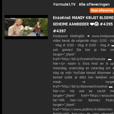
Formule1.TV
Alle afleveringen
EnzoKnol: MANDY KRIJGT BLOEME
GEHEIME AANBIDDER ❤️😱 #4395
#4397
Knolpower kledinglijn ➜ www.knolpowe
video bevat de volgende vlogs: 0:00 - V
- Vlog # 0:00 - Vlog # 0:00 - Vlog # ▬
ook games! Die kan je hier vin
target="_blank"
href="http://bit.ly/EnzoKnolYoutube ▬ M
hier</a> naam is Enzo Knol en ik up
maandag, woensdag en zaterdag om 4
vlog op mijn YouTube kanaal Abonneer j
kanaal zodat je alles kan bekijken w
maak: <a target="_b
href="http://bit.ly/AbonneerEnzoKnol ▬ 
hier</a> mij ook op social me
target="_blank" href="https://enzo.kno
De">Klik hier</a> Bennies Podc
target="_blank"
href="https://www.podimo.nl/debennies