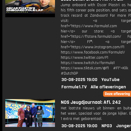
Jump onboard with Oscar Piastri as h
his fifth career pole position, and sets a
track record at Zandvoort! For more F1
visit: <a target="_b
href="https://www.Formula1.com Vis
hier</a> our store: <a target=
href="https://f1store.formula1.com/ Fol
hier</a> F1®: <a target="_
href="https://www.instagram.com/F1
https://www.facebook.com/Formula1/
https://www.twitter.com/F1
https://www.twitch.tv/formula1
https://www.tiktok.com/@f1 #F1">Klik
#DutchGP
30-08-2025 19:00
YouTube
Formule1.TV
Alle afleveringen
NOS Jeugdjournaal: Afl. 242
Het laatste nieuws uit binnen- en buit
het weer, speciaal voor de jonge kijker.
1 extra met gebarentaal.
30-08-2025 19:00
NPO3
Jonger