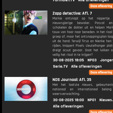
Formule1.TV
Alle afleveringen
Zapp detective: Afl. 7
Markie ontsnapt op het nippertje
nieuwsgierige bewaker. Pascal en
schakelen de dokter uit en helpen Mark
touw van haar naar beneden. In het rioo
groep af, maar het ontsnappingsplan loop
uit de hand. Terwijl Tirsa en Nienke he
rijden, knippert Pixels sleutelhanger plot
dreigt acuut gevaar. Gaat het lukken 
veilig het riool in te krijgen?
30-08-2025 18:05
NPO3
Jonger
Serie.TV
Alle afleveringen
NOS Journaal: Afl. 35
Met het laatste nieuws, gebeurteni
nationaal en internationaal bela
weersverwachting.
30-08-2025 18:00
NPO1
Nieuws
Alle afleveringen