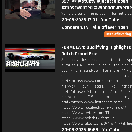
S2?! 👀 #stuktv #jachtseizoen
#mostwanted #winnaar #verli
Van dit programma is geen informatie be
30-08-2025 17:01
YouTube
Jongeren.TV
Alle afleveringen
FORMULA 1: Qualifying Highlights 
Dutch Grand Prix
A fiercely close battle for the top sp
surprise P4! Catch up on all the highli
Qualifying in Zandvoort. For more F1® vide
<a target="_bl
href="https://www.Formula1.com Vis
hier</a> our store: <a target=
href="https://f1store.formula1.com/ Fol
hier</a> F1®: <a target="_
href="https://www.instagram.com/F1
https://www.facebook.com/Formula1/
https://www.twitter.com/F1
https://www.twitch.tv/formula1
https://www.tiktok.com/@f1 #F1">Klik hi
30-08-2025 16:58
YouTube