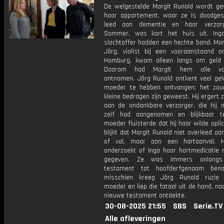
De welgestelde Margit Runold wordt ge
haar appartement, waar ze is doodges
leed aan dementie en haar verzorg
Sommer, was kort het huis uit. Ing
slachtoffer hadden een hechte band. Mar
Jörg, violist bij een vooraanstaand o
Hamburg, kwam alleen langs om geld 
Daarom had Margit hem alle vol
ontnomen. Jörg Runold ontkent veel geld
moeder te hebben ontvangen; het zoud
kleine bedragen zijn geweest. Hij ergert z
aan de ondankbare verzorger, die hij 
zelf had aangenomen en blijkbaar t
moeder fluisterde dat hij haar wilde opli
blijkt dat Margit Runold niet overleed aa
of val, maar aan een hartaanval. 
onderzoekt of Inga haar hartmedicatie n
gegeven. Ze was immers onlangs
testament tot hoofderfgenaam ben
misschien kreeg Jörg Runold ruzie 
moeder en liep die fataal uit de hand, nad
nieuwe testament ontdekte.
30-08-2025 21:55
SBS
Serie.TV
Alle afleveringen