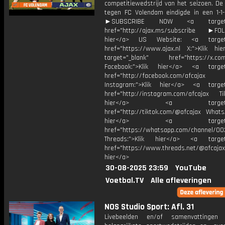
competitiewedstrijd van het seizoen. De
tegen FC Volendam eindigde in een 1-1-g
►SUBSCRIBE NOW <a target="
href="http://ajax.ms/subscribe ►FOL
hier</a> US Website: <a target=
href="https://www.ajax.nl X:">Klik hi
target="_blank" href="https://x.co
Facebook:">Klik hier</a> <a target
href="http://facebook.com/afcajax
Instagram:">Klik hier</a> <a target
href="http://instagram.com/afcajax TikT
hier</a> <a target="_
href="http://tiktok.com/@afcajax WhatsA
hier</a> <a target="_
href="https://whatsapp.com/channel/
Threads:">Klik hier</a> <a target=
href="https://www.threads.net/@afcajax
hier</a>
30-08-2025 23:59
YouTube
Voetbal.TV
Alle afleveringen
NOS Studio Sport: Afl. 31
Livebeelden en/of samenvattinge