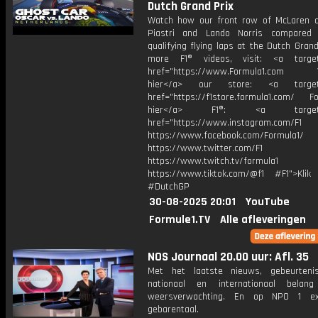
Dutch Grand Prix
Watch how our front row of McLaren 
Piastri and Lando Norris compared 
qualifying flying laps at the Dutch Grand
more F1® videos, visit: <a target=
href="https://www.Formula1.com Vis
hier</a> our store: <a target=
href="https://f1store.formula1.com/ Fol
hier</a> F1®: <a target="_
href="https://www.instagram.com/F1
https://www.facebook.com/Formula1/
https://www.twitter.com/F1
https://www.twitch.tv/formula1
https://www.tiktok.com/@f1 #F1">Klik
#DutchGP
30-08-2025 20:01
YouTube
Formule1.TV
Alle afleveringen
NOS Journaal 20.00 uur: Afl. 35
Met het laatste nieuws, gebeurteni
nationaal en internationaal bela
weersverwachting. En op NPO 1 e
gebarentaal.