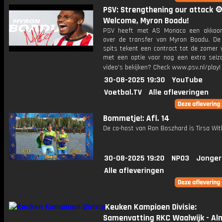
PSV: Strengthening our attack ⚙
Welcome, Myron Boadu!
PSV heeft met AS Monaco een akkoor
over de transfer van Myron Boadu. De 
spits tekent een contract tot de zomer 
met een optie voor nog een extra seiz
video's bekijken? Check www.psv.nl/play!
30-08-2025 19:30
YouTube
Voetbal.TV
Alle afleveringen
Bommetje!: Afl. 14
De co-host van Ron Boszhard is Tirsa Wit
30-08-2025 19:20
NPO3
Jonger
Alle afleveringen
Keuken Kampioen Divisie:
Samenvatting RKC Waalwijk - Al