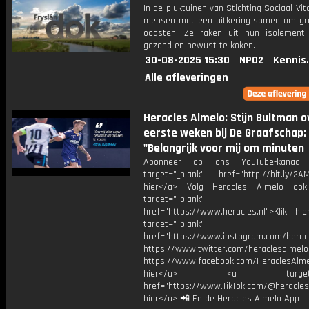
In de pluktuinen van Stichting Sociaal Vi
mensen met een uitkering samen om gr
oogsten. Ze raken uit hun isolement
gezond en bewust te koken.
30-08-2025 15:30
NPO2
Kennis
Alle afleveringen
Heracles Almelo: Stijn Bultman o
eerste weken bij De Graafschap:
"Belangrijk voor mij om minuten
Abonneer op ons YouTube-kanaal
target="_blank" href="http://bit.ly/2AM
hier</a> Volg Heracles Almelo oo
target="_blank"
href="https://www.heracles.nl">Klik hi
target="_blank"
href="https://www.instagram.com/herac
https://www.twitter.com/heraclesalmelo
https://www.facebook.com/HeraclesAlmel
hier</a> <a target="_
href="https://www.TikTok.com/@heracles
hier</a> 📲 En de Heracles Almelo App