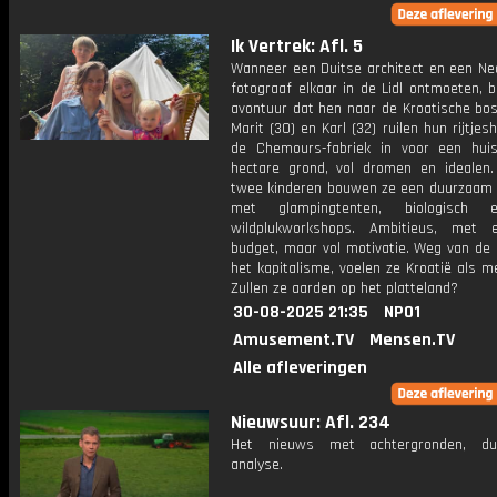
Ik Vertrek: Afl. 5
Wanneer een Duitse architect en een Ne
fotograaf elkaar in de Lidl ontmoeten, 
avontuur dat hen naar de Kroatische bos
Marit (30) en Karl (32) ruilen hun rijtjes
de Chemours-fabriek in voor een hui
hectare grond, vol dromen en idealen
twee kinderen bouwen ze een duurzaam
met glampingtenten, biologisch
wildplukworkshops. Ambitieus, met 
budget, maar vol motivatie. Weg van de 
het kapitalisme, voelen ze Kroatië als me
Zullen ze aarden op het platteland?
30-08-2025 21:35
NPO1
Amusement.TV
Mensen.TV
Alle afleveringen
Nieuwsuur: Afl. 234
Het nieuws met achtergronden, du
analyse.