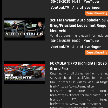
30-08-2025 14:47
YouTube
Voetbal.TV
Alle afleveringen
scHeerenveen: Auto ophalen bij 
Brug/Friesland Lease met Ringo
Meerveld
Van dit programma is geen informatie be
30-08-2025 14:00
YouTube
Voetbal.TV
Alle afleveringen
FORMULA 1: FP3 Highlights | 2025
Grand Prix
Catch up with all the action from the fina
session ahead of Qualifying for the Du
Prix! For more F1® videos, visit: <a targe
href="https://www.Formula1.com Vis
hier</a> our store: <a target=
href="https://f1store.formula1.com/ Fol
hier</a> F1®: <a target="_
href="https://www.instagram.com/F1