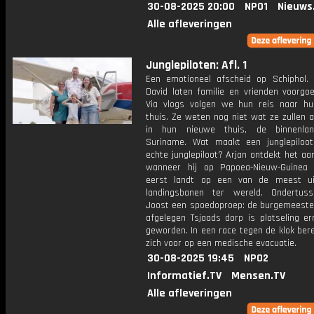
30-08-2025 20:00
NPO1
Nieuws
Alle afleveringen
Junglepiloten: Afl. 1
Een emotioneel afscheid op Schiphol.
David laten familie en vrienden voorgoe
Via vlogs volgen we hun reis naar h
thuis. Ze weten nog niet wat ze zullen 
in hun nieuwe thuis, de binnenla
Suriname. Wat maakt een junglepiloo
echte junglepiloot? Arjan ontdekt het aan
wanneer hij op Papoea-Nieuw-Guinea
eerst landt op een van de meest ui
landingsbanen ter wereld. Ondertuss
Joost een spoedoproep: de burgemeeste
afgelegen Tsjaads dorp is plotseling er
geworden. In een race tegen de klok ber
zich voor op een medische evacuatie.
30-08-2025 19:45
NPO2
Informatief.TV
Mensen.TV
Alle afleveringen