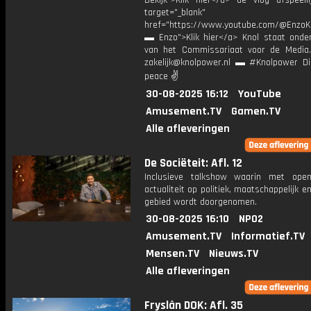
Bekijk">Klik hier</a> de vlog afspeelli
target="_blank"
href="https://www.youtube.com/@EnzoKn
▬ Enzo">Klik hier</a> Knol staat onder
van het Commissariaat voor de Media.
zakelijk@knolpower.nl ▬ #Knolpower Di
peace ✌
30-08-2025 16:12
YouTube
Amusement.TV
Gamen.TV
Alle afleveringen
De Sociëteit: Afl. 12
Inclusieve talkshow waarin met ope
actualiteit op politiek, maatschappelijk en
gebied wordt doorgenomen.
30-08-2025 16:10
NPO2
Amusement.TV
Informatief.TV
Mensen.TV
Nieuws.TV
Alle afleveringen
Fryslân DOK: Afl. 35