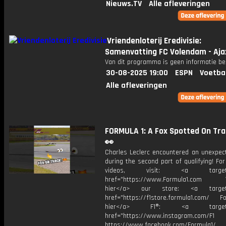
Nieuws.TV
Alle afleveringen
Vriendenloterij Eredivisie:
Samenvatting FC Volendam - Aja
Van dit programma is geen informatie be
30-08-2025 19:00
ESPN
Voetba
Alle afleveringen
FORMULA 1: A Fox Spotted On Tra
👀
Charles Leclerc encountered an unexpec
during the second part of qualifying! Fo
videos, visit: <a target="
href="https://www.Formula1.com Vis
hier</a> our store: <a target=
href="https://f1store.formula1.com/ Fol
hier</a> F1®: <a target="_
href="https://www.instagram.com/F1
https://www.facebook.com/Formula1/