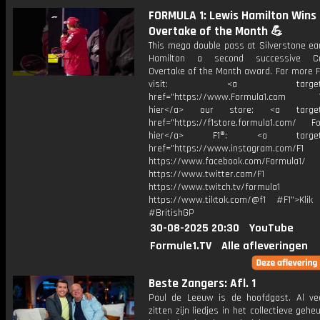
FORMULA 1: Lewis Hamilton Wins 
Overtake of the Month 💪
This mega double pass at Silverstone ea
Hamilton a second successive Cr
Overtake of the Month award. For more F
visit: <a target="_b
href="https://www.Formula1.com Vis
hier</a> our store: <a target=
href="https://f1store.formula1.com/ Fol
hier</a> F1®: <a target="_
href="https://www.instagram.com/F1
https://www.facebook.com/Formula1/
https://www.twitter.com/F1
https://www.twitch.tv/formula1
https://www.tiktok.com/@f1 #F1">Klik
#BritishGP
30-08-2025 20:30
YouTube
Formule1.TV
Alle afleveringen
Beste Zangers: Afl. 1
Paul de Leeuw is de hoofdgast. Al vee
zitten zijn liedjes in het collectieve gehe