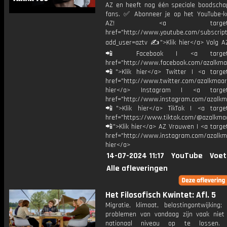
AZ en heeft nog één speciale boodscha
fans. ✅ Abonneer je op het YouTube-k
AZ! <a target="_b
href="http://www.youtube.com/subscript
add_user=aztv ✍">Klik hier</a> Volg AZ
📲 Facebook | <a target="_
href="http://www.facebook.com/azalkma
📲">Klik hier</a> Twitter | <a target
href="http://www.twitter.com/azalkmaar
hier</a> Instagram | <a target=
href="http://www.instagram.com/azalkm
📲">Klik hier</a> TikTok | <a target
href="https://www.tiktok.com/@azalkma
📲">Klik hier</a> AZ Vrouwen | <a targe
href="http://www.instagram.com/azalkma
hier</a>
14-07-2024 11:17
YouTube
Voet
Alle afleveringen
Het Filosofisch Kwintet: Afl. 5
Migratie, klimaat, belastingontwijking;
problemen van vandaag zijn vaak nie
nationaal niveau op te lossen. 