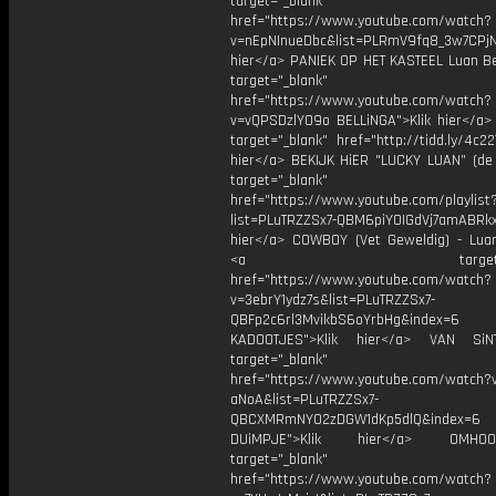
target="_blank"
href="https://www.youtube.com/watch?
v=nEpNInueDbc&list=PLRmV9fq8_3w7CPjN
hier</a> PANIEK OP HET KASTEEL Luan Bel
target="_blank"
href="https://www.youtube.com/watch?
v=vQPSDzlYO9o BELLiNGA">Klik hier</a>
target="_blank" href="http://tidd.ly/4c22
hier</a> BEKIJK HiER "LUCKY LUAN” (de 
target="_blank"
href="https://www.youtube.com/playlist
list=PLuTRZZSx7-QBM6piYOIGdVj7amABRkx
hier</a> COWBOY (Vet Geweldig) - Luan
<a target="_bl
href="https://www.youtube.com/watch?
v=3ebrY1ydz7s&list=PLuTRZZSx7-
QBFp2c6rl3MvikbS6oYrbHg&index=6
KADOOTJES">Klik hier</a> VAN S
target="_blank"
href="https://www.youtube.com/watch?v
aNoA&list=PLuTRZZSx7-
QBCXMRmNYO2zDGW1dKp5dlQ&index=6
DUiMPJE">Klik hier</a> OMH
target="_blank"
href="https://www.youtube.com/watch?