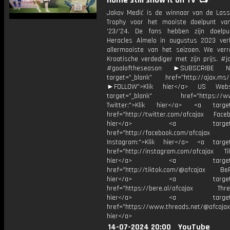
home still show it on TV' 📺
Jakov Medić is de winnaar van de Las
Trophy voor het mooiste doelpunt va
'23/'24. De fans hebben zijn doelp
Heracles Almelo in augustus 2023 ver
allermooiste van het seizoen. We ver
Kroatische verdediger met zijn prijs. #
#goaloftheseason ►SUBSCRIBE
target="_blank" href="http://ajax.ms/
►FOLLOW">Klik hier</a> US Webs
target="_blank" href="https://www
Twitter:">Klik hier</a> <a target=
href="http://twitter.com/afcajax Facebo
hier</a> <a target="_
href="http://facebook.com/afcajax
Instagram:">Klik hier</a> <a target
href="http://instagram.com/afcajax TikT
hier</a> <a target="_
href="http://tiktok.com/@afcajax BeRe
hier</a> <a target="_
href="https://bere.al/afcajax Threa
hier</a> <a target="_
href="https://www.threads.net/@afcajax
hier</a>
14-07-2024 20:00
YouTube