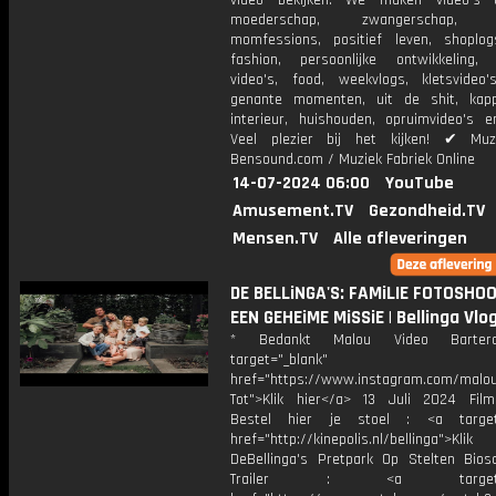
video bekijken. We maken video's 
moederschap, zwangerschap, bev
momfessions, positief leven, shoplog
fashion, persoonlijke ontwikkeling, i
video's, food, weekvlogs, kletsvideo's
genante momenten, uit de shit, kapp
interieur, huishouden, opruimvideo's e
Veel plezier bij het kijken! ✔ Muz
Bensound.com / Muziek Fabriek Online
14-07-2024 06:00
YouTube
Amusement.TV
Gezondheid.TV
Mensen.TV
Alle afleveringen
DE BELLiNGA'S: FAMiLIE FOTOSHO
EEN GEHEiME MiSSiE | Bellinga Vl
* Bedankt Malou Video Barter
target="_blank"
href="https://www.instagram.com/malou
Tot">Klik hier</a> 13 Juli 2024 Film
Bestel hier je stoel : <a target=
href="http://kinepolis.nl/bellinga">Kli
DeBellinga's Pretpark Op Stelten Bios
Trailer : <a target="_