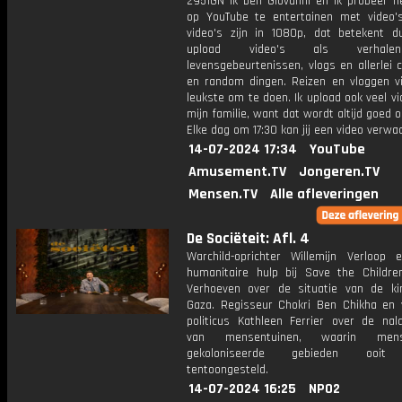
2951GN Ik ben Giovanni en ik probeer he
op YouTube te entertainen met video's
video's zijn in 1080p, dat betekent d
upload video's als verhale
levensgebeurtenissen, vlogs en allerlei 
en random dingen. Reizen en vloggen vi
leukste om te doen. Ik upload ook veel v
mijn familie, want dat wordt altijd goed 
Elke dag om 17:30 kan jij een video verwa
14-07-2024 17:34
YouTube
Amusement.TV
Jongeren.TV
Mensen.TV
Alle afleveringen
De Sociëteit: Afl. 4
Warchild-oprichter Willemijn Verloop 
humanitaire hulp bij Save the Children
Verhoeven over de situatie van de ki
Gaza. Regisseur Chokri Ben Chikha en 
politicus Kathleen Ferrier over de nal
van mensentuinen, waarin men
gekoloniseerde gebieden ooit
tentoongesteld.
14-07-2024 16:25
NPO2