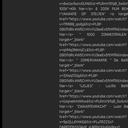
v=dwUw9unvDLM&list=PLRmV9fq8_3w6
100K">Klik hier</a> & 200K FiLM BE
|“VAKANTiE OP STELTEN” <a target=
href="https://www.youtube.com/watch?
v=77Ml88_qodg&list=PL8F-
O8OfidRc4W5CrHYvYU3eeEx5ftMTR&index=
hier</a> " 1000 ZONNESTRAL
target="_blank"
href="https://www.youtube.com/watch?
v=qXMq3NKmjCs&list=PL8F-
O8OfidRc4W5CrHYvYU3eeEx5ftMTR&index=
hier</a> " ZOMERVAKANTIE " De Bell
target="_blank"
href="https://www.youtube.com/watch?
v=7jXlaqTSIig&list=PL8F-
O8OfidRc4W5CrHYvYU3eeEx5ftMTR&index=
hier</a> “IJSJES" - Lucilla Bel
target="_blank"
href="https://www.youtube.com/watch?
v=iUojneKmWKw&list=PLRmV9fq8_3w6mX
hier</a> “ZWAARTEKRACHT” - Luan Be
target="_blank"
href="https://www.youtube.com/watch?
v=9p2jLLdYHKQ&list=PLuTRZZSx7-
QARFODhSX3AaE_xUR8Xck1u&index=1