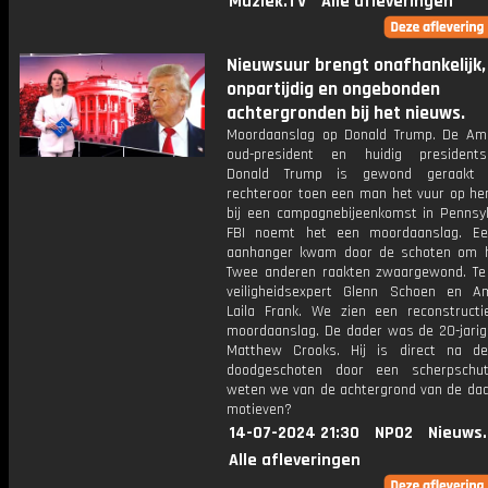
Muziek.TV
Alle afleveringen
Nieuwsuur brengt onafhankelijk,
onpartijdig en ongebonden
achtergronden bij het nieuws.
Moordaanslag op Donald Trump. De Am
oud-president en huidig presidents
Donald Trump is gewond geraakt 
rechteroor toen een man het vuur op h
bij een campagnebijeenkomst in Pennsyl
FBI noemt het een moordaanslag. Ee
aanhanger kwam door de schoten om h
Twee anderen raakten zwaargewond. Te 
veiligheidsexpert Glenn Schoen en Am
Laila Frank. We zien een reconstruct
moordaanslag. De dader was de 20-jari
Matthew Crooks. Hij is direct na d
doodgeschoten door een scherpschut
weten we van de achtergrond van de dade
motieven?
14-07-2024 21:30
NPO2
Nieuws
Alle afleveringen