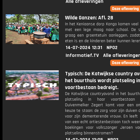
Alle afleveringen
Wilde Ganzen: Afl. 28
In het Keniaanse dorp Kongo komen veel 
met een lege maag naar school. De s
graag een groentetuin aanleggen, zoda
eten is en de kinderen beter kunnen leren
14-07-2024 12:31
NPO2
Informatief.TV
Alle afleveringe
Typisch: De Katwijkse country av
het buurthuis wordt plotseling i
voortbestaan bedreigt.
De Katwijkse countryavond in het buurth
plotseling in haar voortbestaan b
Duivenmelker Zegert komt voor een on
keuze te staan: de zorg voor zijn duiven 
voor zijn dementerende vrouw. En leeft
van een echt artiestenbestaan toch weer
boekingen voor volkszanger Jeroen va
plotseling binnenstromen?
14-07-2024 12:05
NPO2