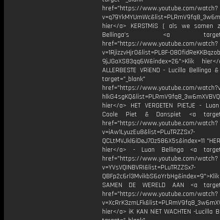
href="https://www.youtube.com/watch?
v=q79YkMYUmWc&list=PLRmV9fq8_3w6m
hier</a> KERSTMiS ( als we samen z
Bellinga’s <a target="_
href="https://www.youtube.com/watch?
v=1RjizzvHjr0&list=PL8F-O8OfidReKKBqzob
9jJGoXS83qq6W&index=26">Klik hier<
ALLERBESTE VRiEND - Lucilla Bellinga 
target="_blank"
href="https://www.youtube.com/watch?
hlkG4sgKQ&list=PLRmV9fq8_3w6mXVBVQ
hier</a> HET VERGETEN PIETJE - Luan 
Coole Piet & Danspiet <a target=
href="https://www.youtube.com/watch?
v=iAw1LyuzEu8&list=PLuTRZZSx7-
QCLtMVJkl6iDeJ7Oz586X5s&index=11 "HERR
hier</a> - Luan Bellinga <a target
href="https://www.youtube.com/watch?
v=YVsVQINBVRI&list=PLuTRZZSx7-
QBFp2c6rl3MvikbS6oYrbHg&index=9">Klik
SAMEN DE WERELD AAN <a target=
href="https://www.youtube.com/watch?
v=XcRrK3zmLFk&list=PLRmV9fq8_3w6mX
hier</a> iK KAN NiET WACHTEN -Lucilla B