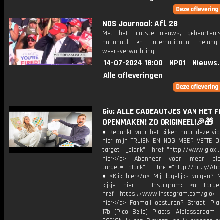
NOS Journaal: Afl. 28
Met het laatste nieuws, gebeurteni
nationaal en internationaal bela
weersverwachting.
14-07-2024 18:00
NPO1
Nieuws.
Alle afleveringen
Gio: ALLE CADEAUTJES VAN HET F
OPENMAKEN! ZO ORIGINEEL!🎉🎁
♦ Bedankt voor het kijken naar deze vid
hier mijn TRUIEN EN NOG MEER VETTE D
target="_blank" href="http://www.gioxl.
hier</a> Abonneer voor meer ple
target="_blank" href="http://bit.ly/Ab
♦">Klik hier</a> Mij dagelijks volgen?
kijkje hier: - Instagram: <a target
href="https://www.instagram.com/gio
hier</a> Fanmail opsturen? Straat: Pl
17b (Pico Bello) Plaats: Alblasserdam 