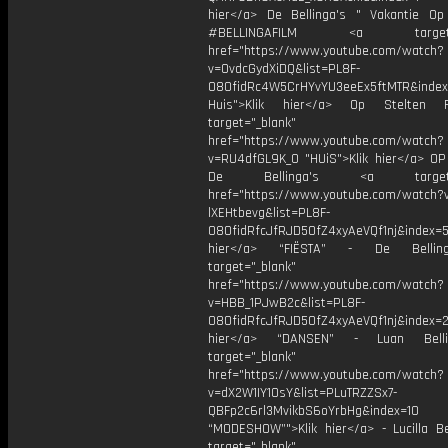
hier</a> De Bellinga's " Vakantie Op 
#BELLINGAFILM <a target="_
href="https://www.youtube.com/watch?
v=OvdcGydXiDQ&list=PL8F-
O8OfidRc4W5CrHYvYU3eeEx5ftMTR&index
Huis">Klik hier</a> Op Stelten 
target="_blank"
href="https://www.youtube.com/watch?
v=RU4dfGL9K_0 "HUiS">Klik hier</a> OP
De Bellinga's <a target="_
href="https://www.youtube.com/watch?
lXEHtbevg&list=PL8F-
O8OfidRfcJfRJD5OfZ4xyAeVQf1nj&index=5
hier</a> “FIËSTA” - De Bellin
target="_blank"
href="https://www.youtube.com/watch?
v=HBB_1PJwB2c&list=PL8F-
O8OfidRfcJfRJD5OfZ4xyAeVQf1nj&index=2
hier</a> “DANSEN” - Luan Bell
target="_blank"
href="https://www.youtube.com/watch?
v=dX2W1IY1OsY&list=PLuTRZZSx7-
QBFp2c6rl3MvikbS6oYrbHg&index=10
“MODESHOW”">Klik hier</a> - Lucilla Be
target="_blank"