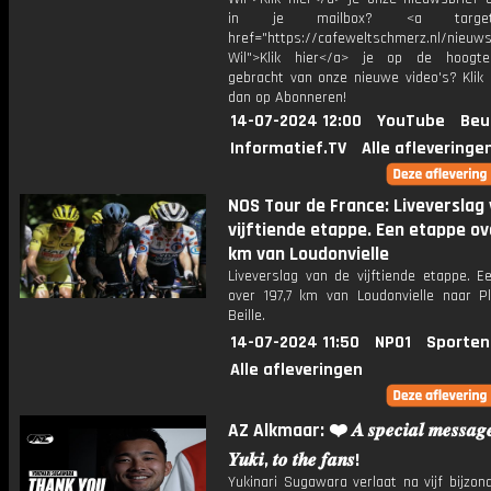
in je mailbox? <a target="
href="https://cafeweltschmerz.nl/nieuws
Wil">Klik hier</a> je op de hoogt
gebracht van onze nieuwe video's? Klik 
dan op Abonneren!
14-07-2024 12:00
YouTube
Beu
Informatief.TV
Alle afleveringe
NOS Tour de France: Liveverslag
vijftiende etappe. Een etappe ov
km van Loudonvielle
Liveverslag van de vijftiende etappe. E
over 197,7 km van Loudonvielle naar P
Beille.
14-07-2024 11:50
NPO1
Sporten
Alle afleveringen
AZ Alkmaar: ❤️ 𝑨 𝒔𝒑𝒆𝒄𝒊𝒂𝒍 𝒎𝒆𝒔𝒔𝒂𝒈𝒆
𝒀𝒖𝒌𝒊, 𝒕𝒐 𝒕𝒉𝒆 𝒇𝒂𝒏𝒔!
Yukinari Sugawara verlaat na vijf bijzon