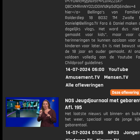
v=7YUwIcMyjyI&list=PLuTRZZSx7-
QBCXMRmNYO2zDGW1dKp5dlQ&index=4 
hier</a> Bellinga's van FamilieVlo
Rolderdiep 18 8032 TM Zwolle N
Daniel@Bellinga.TV Fara & Daniel maken a
dagelijks vlogs. Het word dus niet
gemaakt voor kids", maar voor o
herinneringen te kunnen opslaan voor 
kinderen voor later. En is niet bewust 
de 18 jaar en ouder gemaakt. Al on
voldoen volledig aan de Youtube Fa
Childproof guidelines
14-07-2024 06:00
YouTube
Amusement.TV
Mensen.TV
Alle afleveringen
NOS Jeugdjournaal met gebarent
Afl. 195
Het laatste nieuws uit binnen- en buit
het weer, speciaal voor de jonge kij
gebarentaal.
14-07-2024 01:35
NPO3
Jonger