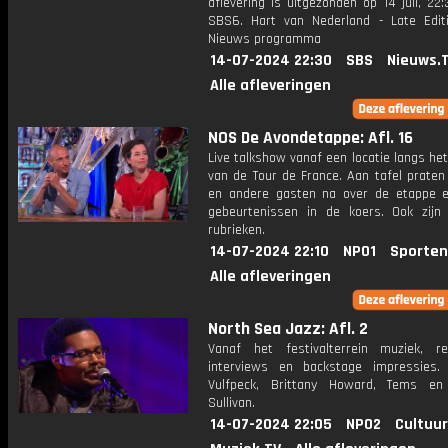
aflevering is uitgezonden op 14 juli, 22:
SBS6. Hart van Nederland - Late Edit
Nieuws programma
14-07-2024 22:30
SBS
Nieuws.
Alle afleveringen
NOS De Avondetappe: Afl. 16
Live talkshow vanaf een locatie langs he
van de Tour de France. Aan tafel praten
en andere gasten na over de etappe 
gebeurtenissen in de koers. Ook zijn
rubrieken.
14-07-2024 22:10
NPO1
Sporten
Alle afleveringen
North Sea Jazz: Afl. 2
Vanaf het festivalterrein muziek, re
interviews en backstage impressies.
Vulfpeck, Brittany Howard, Tems en
Sullivan.
14-07-2024 22:05
NPO2
Cultuur