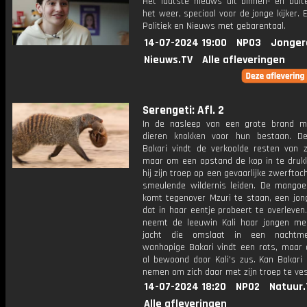
Het laatste nieuws uit binnen- en buit
het weer, speciaal voor de jonge kijker.
Politiek en Nieuws met gebarentaal.
14-07-2024 19:00
NPO3
Jonger
Nieuws.TV
Alle afleveringen
Serengeti: Afl. 2
In de nasleep van een grote brand 
dieren knokken voor hun bestaan. D
Bakari vindt de verkoolde resten van zi
maar om een opstand de kop in te druk
hij zijn troep op een gevaarlijke zwerftoc
smeulende wildernis leiden. De mangoe
komt tegenover Mzuri te staan, een jong
dat in haar eentje probeert te overleven
neemt de leeuwin Kali haar jongen m
jacht die omslaat in een nachtme
wanhopige Bakari vindt een rots, maar 
al bewoond door Kali's zus. Kan Bakari 
nemen om zich daar met zijn troep te ve
14-07-2024 18:20
NPO2
Natuur.
Alle afleveringen