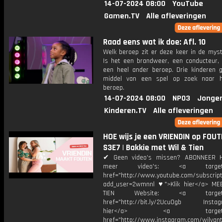
14-07-2024 08:00
YouTube
Gamen.TV
Alle afleveringen
Raad eens wat ik doe: Afl. 10
Welk beroep zit er deze keer in de myst
Is het een brandweer, een conducteur, 
een heel ander beroep. Drie kinderen 
middel van een spel op zoek naar h
beroep.
14-07-2024 08:00
NPO3
Jonger
Kinderen.TV
Alle afleveringen
HOE wijs je een VRIENDIN op FOUT
S3E7 | Bakkie met Wil & Tien
✔ Geen video's missen? ABONNEER H
meer video's: <a target="_
href="http://www.youtube.com/subscript
add_user=2wmnnl ♥">Klik hier</a> M
TIEN Website: <a target="_
href="http://bit.ly/2Ucu0gb Instagr
hier</a> <a target="_
href="http://www.instagram.com/wilvanti