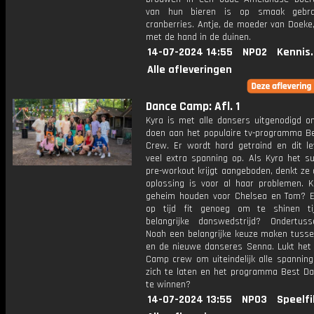
van hun bieren is op smaak gebr
cranberries. Antje, de moeder van Doeke,
met de hand in de duinen.
14-07-2024 14:55
NPO2
Kennis
Alle afleveringen
Dance Camp: Afl. 1
Kyra is met alle dansers uitgenodigd 
doen aan het populaire tv-programma B
Crew. Er wordt hard getraind en dit le
veel extra spanning op. Als Kyra het s
pre-workout krijgt aangeboden, denkt ze 
oplossing is voor al haar problemen. K
geheim houden voor Chelsea en Tom? E
op tijd fit genoeg om te shinen ti
belangrijke danswedstrijd? Ondertu
Noah een belangrijke keuze maken tuss
en de nieuwe danseres Senna. Lukt het
Camp crew om uiteindelijk alle spanning
zich te laten en het programma Best D
te winnen?
14-07-2024 13:55
NPO3
Speelfi