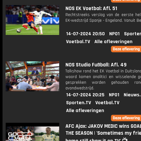
NOS EK Voetbal: Afl. 51
Rechtstreeks verslag van de eerste hel
EK-wedstrijd Spanje - Engeland. Vanuit Ber
14-07-2024 20:50
NPO1
Sporte
Voetbal.TV
Alle afleveringen
NOS Studio Fußball: Afl. 49
Talkshow rond het EK Voetbal in Duitslan
woord komen analitici en wisselende g
gesprekken worden gehouden ro
avondwedstrijd.
14-07-2024 20:25
NPO1
Nieuws
Sporten.TV
Voetbal.TV
Alle afleveringen
AFC Ajax: JAKOV MEDIC wins GOA
THE SEASON | 'Sometimes my fri