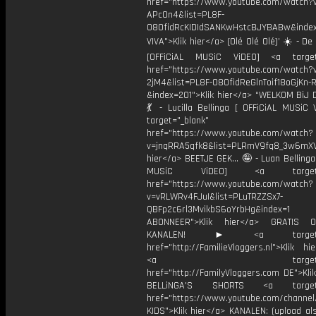
href="https://www.youtube.com/watch?
APcOn4&list=PL8F-
O8OfidRcKIDIdSANKwHstcBJYBABw&in
VIVA">Klik hier</a> (Olé Olé Olé)’ ☀️ - De 
[OFFiCiAL MUSiC ViDEO] <a target=
href="https://www.youtube.com/watch?v
2jM4&list=PL8F-O8OfidReGlnToif18oGjKn-
&index=201">Klik hier</a> “WELKOM BiJ
💃 - Lucilla Bellinga [ OFFiCiAL MUSiC 
target="_blank"
href="https://www.youtube.com/watch?
v=jnqRRA5qfk8&list=PLRmV9fq8_3w6mX
hier</a> BEETJE GEK... 🤪 - Luan Bellinga
MUSiC ViDEO] <a target="_
href="https://www.youtube.com/watch?
v=vRLWRv4FJuI&list=PLuTRZZSx7-
QBFp2c6rl3MvikbS6oYrbHg&index=1
ABONNEER">Klik hier</a> GRATIS
KANALEN! ► <a target="_
href="http://FamilieVloggers.nl">Klik h
<a target="_bl
href="http://FamilyVloggers.com DE">Kli
BELLiNGA'S SHORTS <a target="
href="https://www.youtube.com/chann
KIDS">Klik hier</a> KANALEN: (upload al