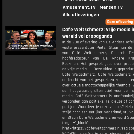
Amusement.TV
Mensen.TV
Alle afleveringen
Cafe Weltschmerz: Vrije media i
wereld vol propaganda
In de 20e aflevering van De Andere Tafe
vaste presentator Pieter Stuurman de d
van Café Weltschmerz, Shohreh Fes
hoofdredacteur van De Andere Kra
Beckman. Het gesprek gaat over prop
de vrije media. --- Deze video is geprodu
Café Weltschmerz. Café Weltschmerz g
de kracht van het gesprek en zendt inte
over actuele maatschappelijke thema's. 
een hoogwaardig alternatief voor de m
media. Café Weltschmerz is onafhankelij
verbonden aan politieke, religieuze of c
partijen. Waardeer je onze video's? Help
strijd naar een eerlijker Nederland, vrij v
en Steun Café Weltschmerz en word Sta
target="_blank"
href="https://cafeweltschmerz.nl/registe
Wil">Klik hier</a> je onze nieuwsbrief 