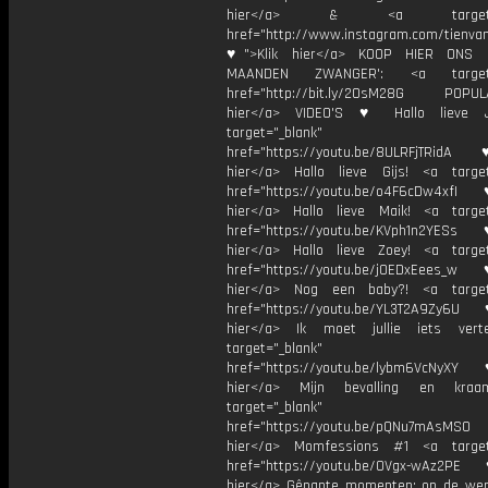
hier</a> & <a target="_
href="http://www.instagram.com/tienvan
♥">Klik hier</a> KOOP HIER ONS 
MAANDEN ZWANGER': <a target="
href="http://bit.ly/2OsM28G POPULA
hier</a> VIDEO'S ♥ Hallo lieve J
target="_blank"
href="https://youtu.be/8ULRFjTRidA
hier</a> Hallo lieve Gijs! <a target
href="https://youtu.be/o4F6cDw4xfI
hier</a> Hallo lieve Maik! <a target
href="https://youtu.be/KVph1n2YESs
hier</a> Hallo lieve Zoey! <a target
href="https://youtu.be/j0EDxEees_w
hier</a> Nog een baby?! <a target=
href="https://youtu.be/YL3T2A9Zy6U
hier</a> Ik moet jullie iets verte
target="_blank"
href="https://youtu.be/lybm6VcNyXY
hier</a> Mijn bevalling en kraa
target="_blank"
href="https://youtu.be/pQNu7mAsMS0
hier</a> Momfessions #1 <a target=
href="https://youtu.be/OVgx-wAz2PE
hier</a> Gênante momenten: op de wer