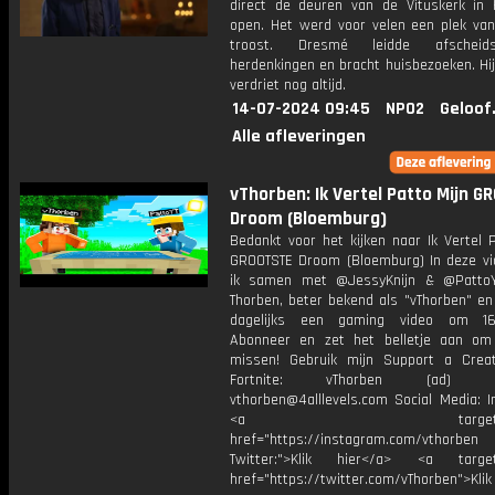
direct de deuren van de Vituskerk in 
open. Het werd voor velen een plek va
troost. Dresmé leidde afscheidsd
herdenkingen en bracht huisbezoeken. Hij
verdriet nog altijd.
14-07-2024 09:45
NPO2
Geloof
Alle afleveringen
vThorben: Ik Vertel Patto Mijn 
Droom (Bloemburg)
Bedankt voor het kijken naar Ik Vertel 
GROOTSTE Droom (Bloemburg) In deze vi
ik samen met @JessyKnijn & @PattoY
Thorben, beter bekend als "vThorben" en
dagelijks een gaming video om 16
Abonneer en zet het belletje aan om
missen! Gebruik mijn Support a Crea
Fortnite: vThorben (ad) Bu
vthorben@4alllevels.com Social Media: I
<a target="_bl
href="https://instagram.com/vthorben
Twitter:">Klik hier</a> <a target=
href="https://twitter.com/vThorben">Klik