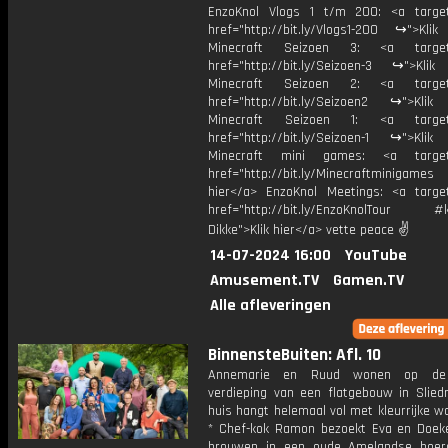
EnzoKnol Vlogs 1 t/m 200: <a target
href="http://bit.ly/Vlogs1-200 ↪">Klik
Minecraft Seizoen 3: <a target=
href="http://bit.ly/Seizoen-3 ↪">Klik
Minecraft Seizoen 2: <a target=
href="http://bit.ly/Seizoen2 ↪">Klik
Minecraft Seizoen 1: <a target=
href="http://bit.ly/Seizoen-1 ↪">Klik
Minecraft mini games: <a target=
href="http://bit.ly/Minecraftminigame
hier</a> EnzoKnol Meetings: <a target
href="http://bit.ly/EnzoKnolTour #
Dikke">Klik hier</a> vette peace ✌
14-07-2024 16:00
YouTube
Amusement.TV
Gamen.TV
Alle afleveringen
BinnensteBuiten: Afl. 10
Annemarie en Ruud wonen op de 
verdieping van een flatgebouw in Sliedr
huis hangt helemaal vol met kleurrijke w
* Chef-kok Ramon bezoekt Eva en Doeke
brouwen in een oude Amelandse boerd