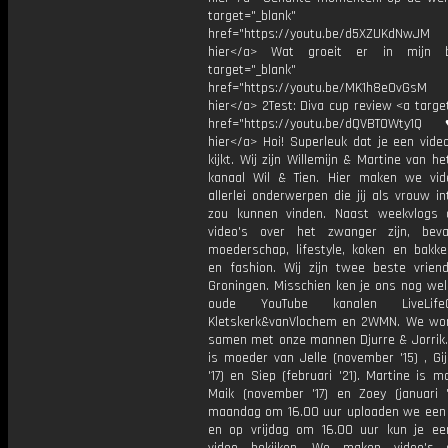
target="_blank"
href="https://youtu.be/d5XZUKdNwJM
hier</a> Wat groeit er in mijn 
target="_blank"
href="https://youtu.be/MK1h8e0vGsM
hier</a> 2Test: Diva cup review <a targe
href="https://youtu.be/dQVBTOWty1Q
hier</a> Hoi! Superleuk dat je een vide
kijkt. Wij zijn Willemijn & Martine van h
kanaal Wil & Tien. Hier maken we vid
allerlei onderwerpen die jij als vrouw i
zou kunnen vinden. Naast weekvlogs
video's over het zwanger zijn, beva
moederschap, lifestyle, koken en bakke
en fashion. Wij zijn twee beste vriend
Groningen. Misschien ken je ons nog wel
oude YouTube kanalen LiveLifeG
Kletskerk&vanVlochem en 2WMN. We wo
samen met onze mannen Djurre & Jorrik. 
is moeder van Jelle (november '15) , Gij
'17) en Siep (februari '21). Martine is 
Maik (november '17) en Zoey (januari '
maandag om 16.00 uur uploaden we een
en op vrijdag om 16.00 uur kun je e