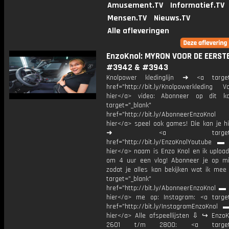
Amusement.TV
Informatief.TV
Mensen.TV
Nieuws.TV
Alle afleveringen
EnzoKnol: MYRON VOOR DE EERSTE
#3942 & #3943
Knolpower kledinglijn ➜ <a target=
href="http://bit.ly/Knolpowerkleding Vo
hier</a> video: Abonneer op dit ka
target="_blank"
href="http://bit.ly/AbonneerEnzoKnol
hier</a> speel ook games! Die kan je hi
➜ <a target="_bl
href="http://bit.ly/EnzoKnolYoutube ▬ M
hier</a> naam is Enzo Knol en ik upload
om 4 uur een vlog! Abonneer je op mi
zodat je alles kan bekijken wat ik mee
target="_blank"
href="http://bit.ly/AbonneerEnzoKnol ▬ 
hier</a> me op: Instagram: <a target
href="http://bit.ly/InstagramEnzoKnol 
hier</a> Alle afspeellijsten ⇩ ↪ EnzoK
2601 t/m 2800: <a target="