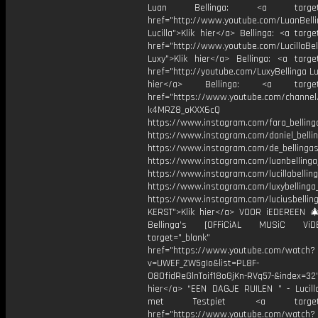
Luan Bellinga: <a target="
href="http://www.youtube.com/LuanBell
Lucilla">Klik hier</a> Bellinga: <a targe
href="http://www.youtube.com/LucillaBel
Luxy">Klik hier</a> Bellinga: <a target
href="http://youtube.com/LuxyBellinga Lu
hier</a> Bellinga: <a target="
href="https://www.youtube.com/channe
k4MRZ8_oKXX6cQ
https://www.instagram.com/fara_belling
https://www.instagram.com/daniel_belli
https://www.instagram.com/de_bellingas_
https://www.instagram.com/luanbellinga
https://www.instagram.com/lucillabelling
https://www.instagram.com/luxybellinga
https://www.instagram.com/luciusbellin
KERST">Klik hier</a> VOOR iEDEREEN 
Bellinga’s [OFFiCiAL MUSiC Vi
target="_blank"
href="https://www.youtube.com/watch?
v=UWEF_ZW5gIo&list=PL8F-
O8OfidReGlnToif18oGjKn-RVq57-&index=32"
hier</a> “EEN DAGJE RUILEN ” - Lucilla
met Testpiet <a target="_
href="https://www.youtube.com/watch?