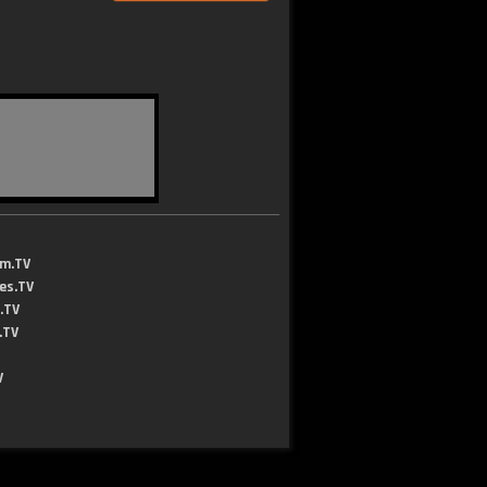
lm.TV
jes.TV
.TV
.TV
V