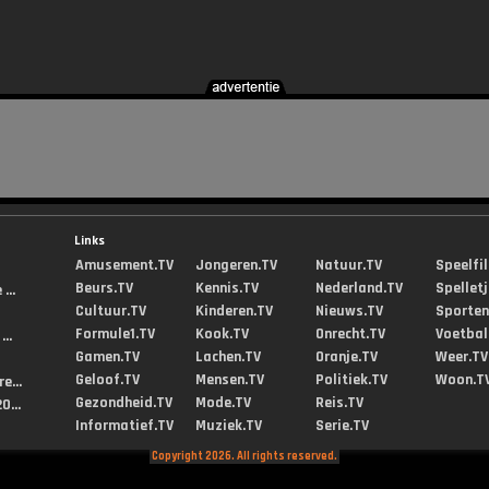
Links
Amusement.TV
Jongeren.TV
Natuur.TV
Speelfi
Beurs.TV
Kennis.TV
Nederland.TV
Spellet
...
Cultuur.TV
Kinderen.TV
Nieuws.TV
Sporten
Formule1.TV
Kook.TV
Onrecht.TV
Voetbal
..
Gamen.TV
Lachen.TV
Oranje.TV
Weer.TV
Geloof.TV
Mensen.TV
Politiek.TV
Woon.T
e...
Gezondheid.TV
Mode.TV
Reis.TV
0...
Informatief.TV
Muziek.TV
Serie.TV
Copyright 2026. All rights reserved.