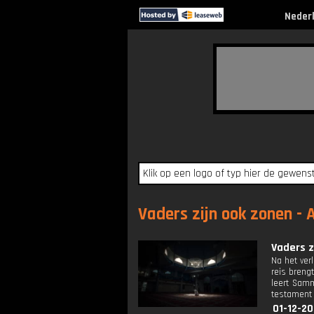
Neder
Vaders zijn ook zonen - 
Vaders z
Na het ver
reis breng
leert Samm
testament 
01-12-2