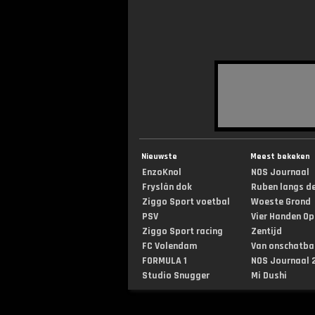
Nieuwste
Meest bekeken
EnzoKnol
NOS Journaal
Fryslân dok
Ruben langs de 
Ziggo Sport voetbal
Woeste Grond
PSV
Vier Handen Op .
Ziggo Sport racing
Zentijd
FC Volendam
Van onschatbar
FORMULA 1
NOS Journaal 2
Studio Snugger
Mi Dushi