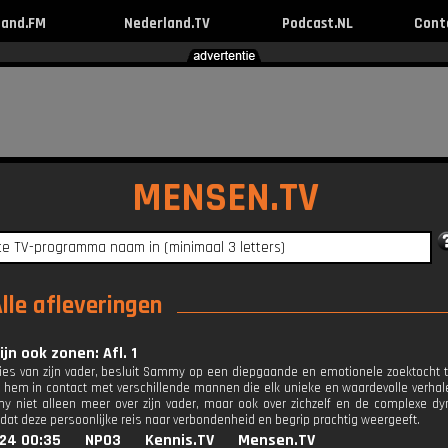
land.FM
Nederland.TV
Podcast.NL
Cont
MENSEN.TV
Alle afleveringen
ijn ook zonen: Afl. 1
lies van zijn vader, besluit Sammy op een diepgaande en emotionele zoektocht t
t hem in contact met verschillende mannen die elk unieke en waardevolle verhal
y niet alleen meer over zijn vader, maar ook over zichzelf en de complexe d
dat deze persoonlijke reis naar verbondenheid en begrip prachtig weergeeft.
024 00:35
NPO3
Kennis.TV
Mensen.TV