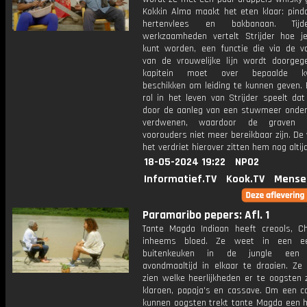
Kokkin Alma maakt het eten klaar: pinda
hertenvlees en bakbanaan. Tij
werkzaamheden vertelt Strijder hoe je
kunt worden, een functie die via de v
van de vrouwelijke lijn wordt doorgeg
kapitein moet over bepaalde kwa
beschikken om leiding te kunnen geven. 
rol in het leven van Strijder speelt dat
door de aanleg van een stuwmeer onder
verdwenen, waardoor de graven 
voorouders niet meer bereikbaar zijn. D
het verdriet hierover zitten hem nog altij
18-05-2024 19:22
NPO2
Informatief.TV
Kook.TV
Mense
Paramaribo pepers: Afl. 1
Tante Magda Indiaan heeft creools, C
inheems bloed. Ze weet in een ee
buitenkeuken in de jungle een h
avondmaaltijd in elkaar te draaien. Ze 
zien welke heerlijkheden er te oogsten z
klaroen, papaja's en cassave. Om een c
kunnen oogsten trekt tante Magda een 