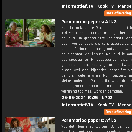
Informatief.TV
Kook.TV
Mense
Paramaribo pepers: Afl. 3
Noni bezoekt tante Rita, die haar leert 
lekkere Hindoestaanse maaltijd bereidt
phulauri. De grootouders van tante Ri
begin vorige eeuw als contractarbeiders
aan in Suriname. Haar grootvader kwa
op plantage Mariënburg. Phulauri is ee
dat speciaal bij Hindoestaanse huwelij
gemaakt omdat het vegetarisch is. J
alleen wel een bijzonder ingrediënt vo
gemalen gele erwten. Noni bezoekt e
kleine malerij in Paramaribo waar de e
een bijzonder apparaat met precies 
verfijning tot meel worden gemalen.
25-05-2024 19:25
NPO2
Informatief.TV
Kook.TV
Mense
Paramaribo pepers: Afl. 2
Voordat Noni met kapitein Strijder op 
wordt ze met een paar druppels whisky 