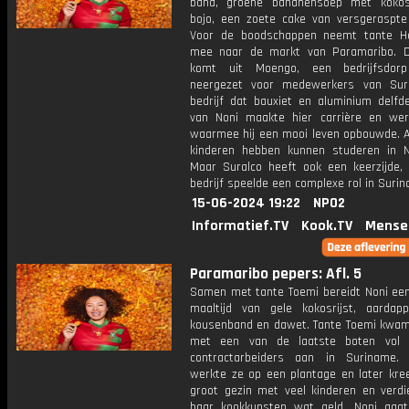
bana, groene bananensoep met kokos
bojo, een zoete cake van versgeraspte
Voor de boodschappen neemt tante H
mee naar de markt van Paramaribo. D
komt uit Moengo, een bedrijfsdor
neergezet voor medewerkers van Sur
bedrijf dat bauxiet en aluminium delfd
van Noni maakte hier carrière en werd
waarmee hij een mooi leven opbouwde. Al
kinderen hebben kunnen studeren in N
Maar Suralco heeft ook een keerzijde,
bedrijf speelde een complexe rol in Suri
15-06-2024 19:22
NPO2
Informatief.TV
Kook.TV
Mense
Paramaribo pepers: Afl. 5
Samen met tante Toemi bereidt Noni een 
maaltijd van gele kokosrijst, aardapp
kousenband en dawet. Tante Toemi kwam
met een van de laatste boten vol 
contractarbeiders aan in Suriname.
werkte ze op een plantage en later kre
groot gezin met veel kinderen en verd
haar kookkunsten wat geld. Noni gaa