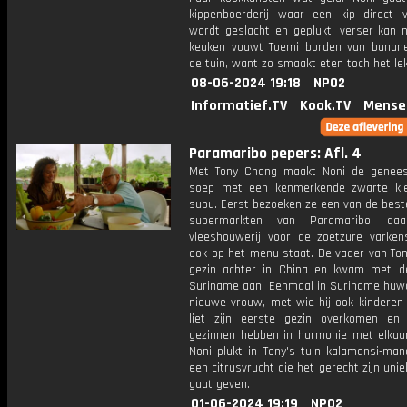
kippenboerderij waar een kip direct 
wordt geslacht en geplukt, verser kan n
keuken vouwt Toemi borden van banane
de tuin, want zo smaakt eten toch het lek
08-06-2024 19:18
NPO2
Informatief.TV
Kook.TV
Mense
Paramaribo pepers: Afl. 4
Met Tony Chang maakt Noni de genees
soep met een kenmerkende zwarte kle
supu. Eerst bezoeken ze een van de best
supermarkten van Paramaribo, da
vleeshouwerij voor de zoetzure varken
ook op het menu staat. De vader van Ton
gezin achter in China en kwam met d
Suriname aan. Eenmaal in Suriname huwd
nieuwe vrouw, met wie hij ook kinderen 
liet zijn eerste gezin overkomen e
gezinnen hebben in harmonie met elkaar
Noni plukt in Tony's tuin kalamansi-mand
een citrusvrucht die het gerecht zijn unie
gaat geven.
01-06-2024 19:19
NPO2