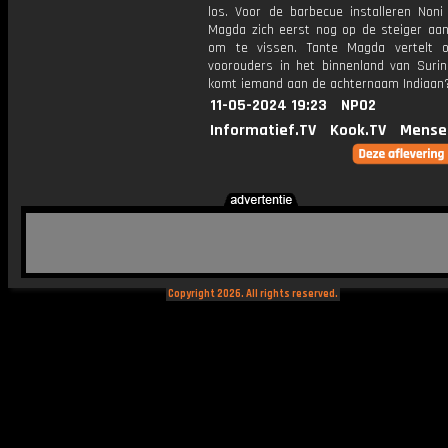
los. Voor de barbecue installeren Noni
Magda zich eerst nog op de steiger aan 
om te vissen. Tante Magda vertelt 
voorouders in het binnenland van Suri
komt iemand aan de achternaam Indiaan
11-05-2024 19:23
NPO2
Informatief.TV
Kook.TV
Mense
Copyright 2026. All rights reserved.