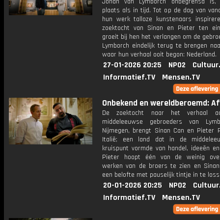
Johan van Lymborch onbegrensd is, 
plaats als in tijd. Tot op de dag van vand
hun werk talloze kunstenaars inspirer
zoektocht van Sinan en Pieter ten ein
groeit bij hen het verlangen om de gebr
Lymborch eindelijk terug te brengen naa
waar hun verhaal ooit begon: Nederland.
27-01-2026 20:25
NPO2
Cultuur
Informatief.TV
Mensen.TV
Onbekend en wereldberoemd: Afl
De zoektocht naar het verhaal a
middeleeuwse gebroeders van Lymb
Nijmegen, brengt Sinan Can en Pieter R
Italië; een land dat in de middele
kruispunt vormde van handel, ideeën en 
Pieter hoopt één van de weinig ove
werken van de broers te zien en Sinan
een belofte met pauselijk tintje in te loss
20-01-2026 20:25
NPO2
Cultuur
Informatief.TV
Mensen.TV