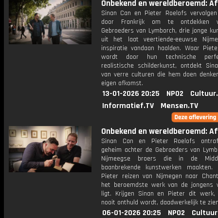
Onbekend en wereldberoemd: Afl
Sinan Can en Pieter Roelofs vervolgen
door Frankrijk om te ontdekken
Gebroeders van Lymborch, drie jonge ku
uit het laat veertiende-eeuwse Nijm
inspiratie vandaan haalden. Waar Piete
wordt door hun technische perf
realistische schilderkunst, ontdekt Sin
van verre culturen die hem doen denken
eigen afkomst.
13-01-2026 20:25
NPO2
Cultuur
Informatief.TV
Mensen.TV
Onbekend en wereldberoemd: Afl
Sinan Can en Pieter Roelofs ontraf
geheim achter de Gebroeders van Lymbo
Nijmeegse broers die in de Midd
baanbrekende kunstwerken maakten. 
Pieter reizen van Nijmegen naar Chanti
het beroemdste werk van de jongens 
ligt. Krijgen Sinan en Pieter dit werk,
nooit onthuld wordt, daadwerkelijk te zie
06-01-2026 20:25
NPO2
Cultuur