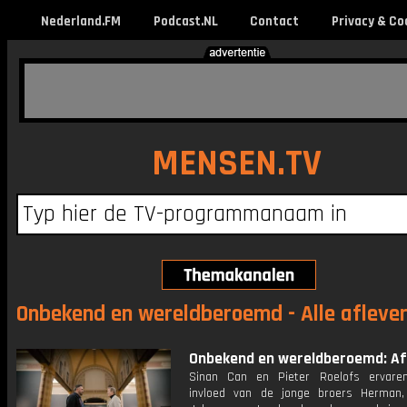
Nederland.FM
Podcast.NL
Contact
Privacy & Co
MENSEN.TV
Onbekend en wereldberoemd - Alle afleve
Onbekend en wereldberoemd: Afl
Sinan Can en Pieter Roelofs ervare
invloed van de jonge broers Herman