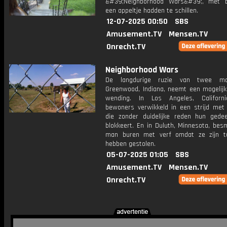
&#39;Neighborhood Wars&#39;, met b
een appeltje hadden te schillen.
12-07-2025 00:50
SBS
Amusement.TV
Mensen.TV
Onrecht.TV
Neighborhood Wars
De langdurige ruzie van twee m
Greenwood, Indiana, neemt een mogelijk 
wending. In Los Angeles, Californi
bewoners verwikkeld in een strijd met
die zonder duidelijke reden hun gedee
blokkeert. En in Duluth, Minnesota, bes
man buren met verf omdat ze zijn t
hebben gestolen.
05-07-2025 01:05
SBS
Amusement.TV
Mensen.TV
Onrecht.TV