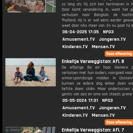
zo lang als hij zich kan herinneren in 
Daar komt verandering in, want het g
verhuizen naar Bangkok, de hoofd
Thailand. Hij is er wel eens eerder gew
weet daar niks meer van. En nu gaat hij 
06-04-2025 17:35
NPO3
Amusement.TV
Jongeren.TV
Kinderen.TV
Mensen.TV
Enkeltje Verweggistan: Afl. 8
De elfjarige Bo en haar kleinere z
verhuizen met hun ouders voorgoed naar 
wintersportdorpje midden in Oostenr
kunnen ze iedere dag lekker doen w
liefste doen: skiën. Maar ondertussen 
gemis van opa en oma ook steeds groter
05-05-2024 17:31
NPO3
Amusement.TV
Jongeren.TV
Kinderen.TV
Mensen.TV
Enkeltje Verweggistan: Afl. 7