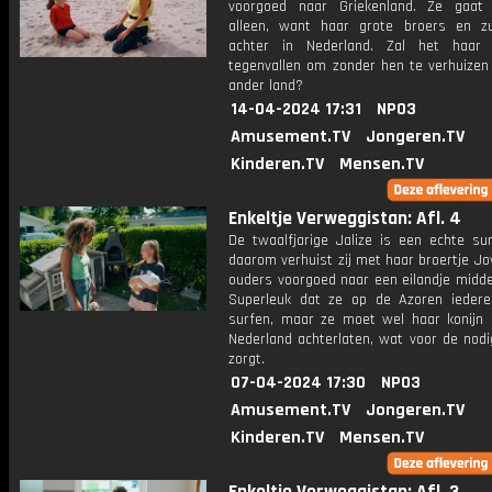
voorgoed naar Griekenland. Ze gaat
alleen, want haar grote broers en zu
achter in Nederland. Zal het haar
tegenvallen om zonder hen te verhuizen
ander land?
14-04-2024 17:31
NPO3
Amusement.TV
Jongeren.TV
Kinderen.TV
Mensen.TV
Enkeltje Verweggistan: Afl. 4
De twaalfjarige Jalize is een echte sur
daarom verhuist zij met haar broertje Jo
ouders voorgoed naar een eilandje midde
Superleuk dat ze op de Azoren ieder
surfen, maar ze moet wel haar konijn C
Nederland achterlaten, wat voor de nodi
zorgt.
07-04-2024 17:30
NPO3
Amusement.TV
Jongeren.TV
Kinderen.TV
Mensen.TV