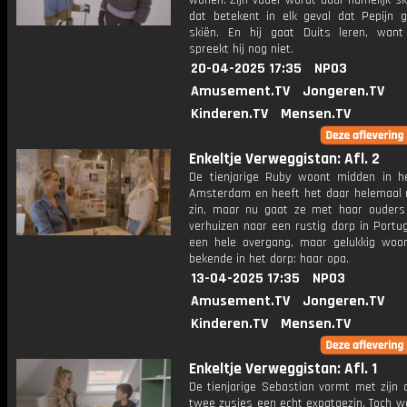
wonen. Zijn vader wordt daar namelijk sk
dat betekent in elk geval dat Pepijn g
skiën. En hij gaat Duits leren, want
spreekt hij nog niet.
20-04-2025 17:35
NPO3
Amusement.TV
Jongeren.TV
Kinderen.TV
Mensen.TV
Enkeltje Verweggistan: Afl. 2
De tienjarige Ruby woont midden in h
Amsterdam en heeft het daar helemaal 
zin, maar nu gaat ze met haar ouders
verhuizen naar een rustig dorp in Portug
een hele overgang, maar gelukkig woo
bekende in het dorp: haar opa.
13-04-2025 17:35
NPO3
Amusement.TV
Jongeren.TV
Kinderen.TV
Mensen.TV
Enkeltje Verweggistan: Afl. 1
De tienjarige Sebastian vormt met zijn 
twee zusjes een echt expatgezin. Toch wo