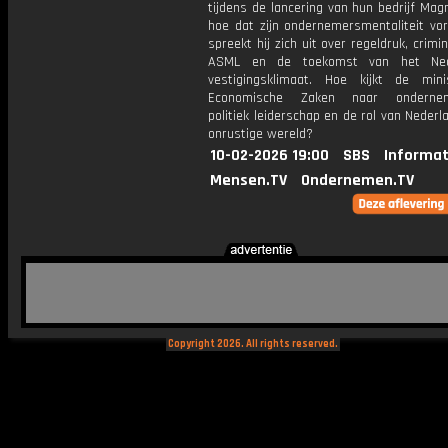
tijdens de lancering van hun bedrijf Ma
hoe dat zijn ondernemersmentaliteit vo
spreekt hij zich uit over regeldruk, crimina
ASML en de toekomst van het Ned
vestigingsklimaat. Hoe kijkt de min
Economische Zaken naar ondernem
politiek leiderschap en de rol van Nederl
onrustige wereld?
10-02-2026 19:00
SBS
Informat
Mensen.TV
Ondernemen.TV
Copyright 2026. All rights reserved.