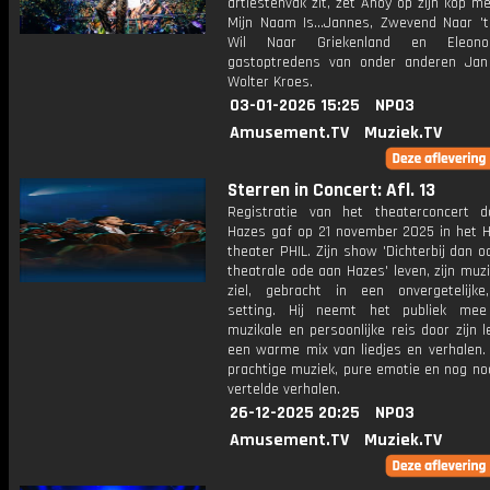
artiestenvak zit, zet Ahoy op zijn kop me
Mijn Naam Is...Jannes, Zwevend Naar 't 
Wil Naar Griekenland en Eleono
gastoptredens van onder anderen Ja
Wolter Kroes.
03-01-2026 15:25
NPO3
Amusement.TV
Muziek.TV
Sterren in Concert: Afl. 13
Registratie van het theaterconcert 
Hazes gaf op 21 november 2025 in het 
theater PHIL. Zijn show 'Dichterbij dan oo
theatrale ode aan Hazes' leven, zijn muzi
ziel, gebracht in een onvergetelijke
setting. Hij neemt het publiek me
muzikale en persoonlijke reis door zijn 
een warme mix van liedjes en verhalen.
prachtige muziek, pure emotie en nog no
vertelde verhalen.
26-12-2025 20:25
NPO3
Amusement.TV
Muziek.TV