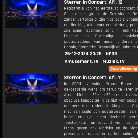
Sterren in Concert: Afl. 12
Registratie van het eerste soloconcert 
Schuitmaker gaf in de Gelredome. De 
zanger vertolkte al zijn hits, zoals Enge
en Hier Mag Alles voor een uitzinnig publ
zijn eigen repertoire zong hij ook Ned
Engelse en Duitstalige klassiek
gastoptredens van onder anderen J
Donnie, Samantha Steenwijk en John de 
26-12-2024 20:25
NPO3
Amusement.TV
Muziek.TV
Sterren in Concert: Afl. 11
In 2024 vervulde Frans Bauer z
gekoesterde wens om terug te keren i
Arena. Met het 52e en 53e concert verwi
absolute koppositie in de lijst van soloa
de meeste optredens in Ahoy ooit. On
met een scala aan gastartiesten, een 
ballet en zijn eigen liveband wer
feestelijkste familieavond van het ja
Frans geven ook Mariska en de kids
présence en debuteren op het podium. 