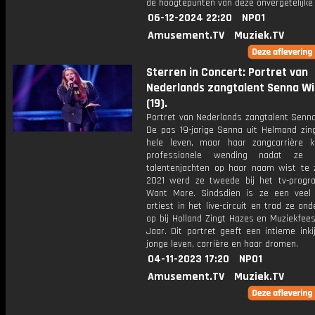
de hoogtepunten van deze onvergetelijke
06-12-2024 22:20
NPO1
Amusement.TV
Muziek.TV
Sterren in Concert: Portret van
Nederlands zangtalent Senna Wi
(19).
Portret van Nederlands zangtalent Senna
De pas 19-jarige Senna uit Helmond zing
hele leven, maar haar zangcarrière 
professionele wending nadat ze 
talentenjachten op haar naam wist te z
2021 werd ze tweede bij het tv-pro
Want More. Sindsdien is ze een veel
artiest in het live-circuit en trad ze on
op bij Holland Zingt Hazes en Muziekfee
Jaar. Dit portret geeft een intieme inki
jonge leven, carrière en haar dromen.
04-11-2023 17:20
NPO1
Amusement.TV
Muziek.TV