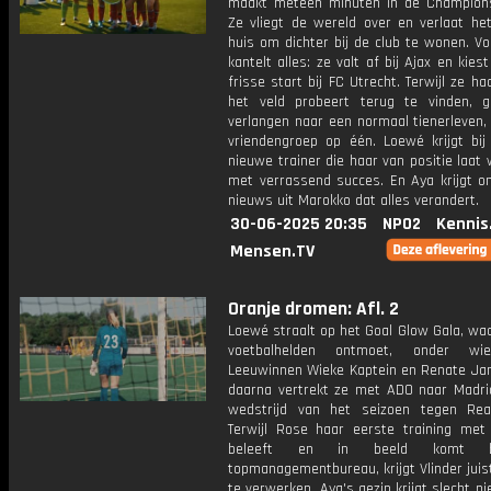
maakt meteen minuten in de Champion
Ze vliegt de wereld over en verlaat het
huis om dichter bij de club te wonen. Vo
kantelt alles: ze valt af bij Ajax en kies
frisse start bij FC Utrecht. Terwijl ze ha
het veld probeert terug te vinden, g
verlangen naar een normaal tienerleven,
vriendengroep op één. Loewé krijgt bi
nieuwe trainer die haar van positie laat 
met verrassend succes. En Aya krijgt o
nieuws uit Marokko dat alles verandert.
30-06-2025 20:35
NPO2
Kennis
Mensen.TV
Oranje dromen: Afl. 2
Loewé straalt op het Goal Glow Gala, wa
voetbalhelden ontmoet, onder wi
Leeuwinnen Wieke Kaptein en Renate Jan
daarna vertrekt ze met ADO naar Madri
wedstrijd van het seizoen tegen Rea
Terwijl Rose haar eerste training met
beleeft en in beeld komt b
topmanagementbureau, krijgt Vlinder juis
te verwerken. Aya's gezin krijgt slecht n