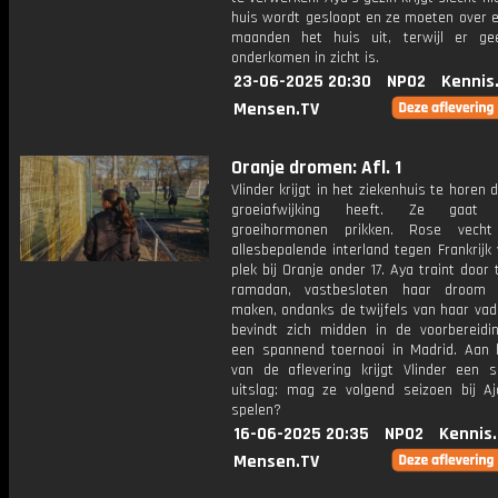
huis wordt gesloopt en ze moeten over e
maanden het huis uit, terwijl er g
onderkomen in zicht is.
23-06-2025 20:30
NPO2
Kennis
Mensen.TV
Oranje dromen: Afl. 1
Vlinder krijgt in het ziekenhuis te horen 
groeiafwijking heeft. Ze gaat d
groeihormonen prikken. Rose vech
allesbepalende interland tegen Frankrijk
plek bij Oranje onder 17. Aya traint door 
ramadan, vastbesloten haar droom
maken, ondanks de twijfels van haar vad
bevindt zich midden in de voorbereidi
een spannend toernooi in Madrid. Aan 
van de aflevering krijgt Vlinder een 
uitslag: mag ze volgend seizoen bij Aja
spelen?
16-06-2025 20:35
NPO2
Kennis
Mensen.TV