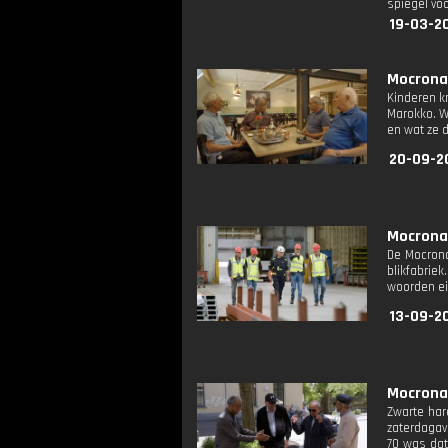
spiegel voo
19-03-2
Mocronad
Kinderen kr
Marokko. W
en wat ze d
20-09-2
Mocronad
De Mocrona
blikfabrie
woorden ei
13-09-2
Mocronad
Zwarte har
zaterdagav
70 was dat