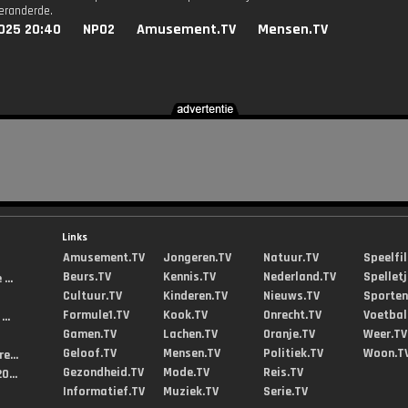
eranderde.
025 20:40
NPO2
Amusement.TV
Mensen.TV
Links
Amusement.TV
Jongeren.TV
Natuur.TV
Speelfi
Beurs.TV
Kennis.TV
Nederland.TV
Spellet
...
Cultuur.TV
Kinderen.TV
Nieuws.TV
Sporten
Formule1.TV
Kook.TV
Onrecht.TV
Voetbal
..
Gamen.TV
Lachen.TV
Oranje.TV
Weer.TV
Geloof.TV
Mensen.TV
Politiek.TV
Woon.T
e...
Gezondheid.TV
Mode.TV
Reis.TV
0...
Informatief.TV
Muziek.TV
Serie.TV