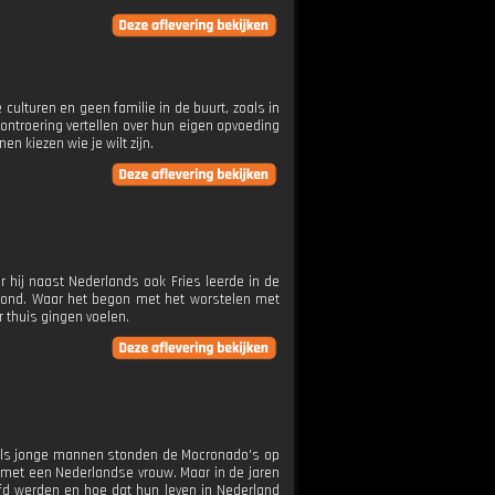
 culturen en geen familie in de buurt, zoals in
ontroering vertellen over hun eigen opvoeding
n kiezen wie je wilt zijn.
 hij naast Nederlands ook Fries leerde in de
 stond. Waar het begon met het worstelen met
 thuis gingen voelen.
 Als jonge mannen stonden de Mocronado's op
 met een Nederlandse vrouw. Maar in de jaren
iefd werden en hoe dat hun leven in Nederland