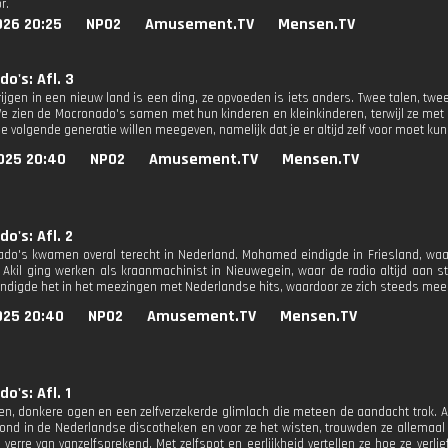
r.
026 20:25
NPO2
Amusement.TV
Mensen.TV
o's: Afl. 3
ijgen in een nieuw land is een ding, ze opvoeden is iets anders. Twee talen, twee
e zien de Mocronado's samen met hun kinderen en kleinkinderen, terwijl ze met 
e volgende generatie willen meegeven, namelijk dat je er altijd zelf voor moet kunne
025 20:40
NPO2
Amusement.TV
Mensen.TV
o's: Afl. 2
do's kwamen overal terecht in Nederland. Mohamed eindigde in Friesland, waar
k. Akil ging werken als kraanmachinist in Nieuwegein, waar de radio altijd aan
ndigde het in het meezingen met Nederlandse hits, waardoor ze zich steeds meer
025 20:40
NPO2
Amusement.TV
Mensen.TV
o's: Afl. 1
en, donkere ogen en een zelfverzekerde glimlach die meteen de aandacht trok.
ond in de Nederlandse discotheken en voor ze het wisten, trouwden ze allemaal
 verre van vanzelfsprekend. Met zelfspot en eerlijkheid vertellen ze hoe ze verl