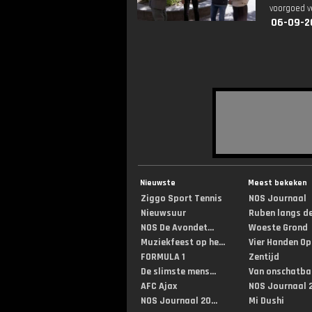
voorgoed v
06-09-2
Nieuwste
Meest bekeken
Ziggo Sport Tennis
NOS Journaal
Nieuwsuur
Ruben langs de 
NOS De Avondet...
Woeste Grond
Muziekfeest op he...
Vier Handen Op .
FORMULA 1
Zentijd
De slimste mens...
Van onschatbar
AFC Ajax
NOS Journaal 2
NOS Journaal 20...
Mi Dushi