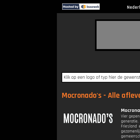
Neder
Mocronado's - Alle aflev
Mocronad
Vier gepen
generatie
Friesland 
gezamenli
gemeenscha