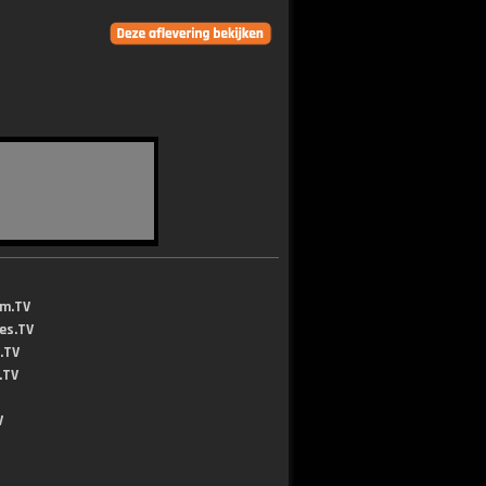
lm.TV
jes.TV
.TV
.TV
V