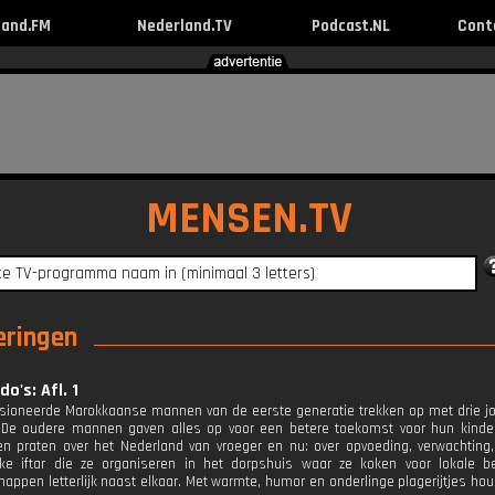
land.FM
Nederland.TV
Podcast.NL
Cont
MENSEN.TV
eringen
o's: Afl. 1
sioneerde Marokkaanse mannen van de eerste generatie trekken op met drie 
. De oudere mannen gaven alles op voor een betere toekomst voor hun kinde
en praten over het Nederland van vroeger en nu: over opvoeding, verwachting,
jke iftar die ze organiseren in het dorpshuis waar ze koken voor lokale b
ppen letterlijk naast elkaar. Met warmte, humor en onderlinge plagerijtjes h