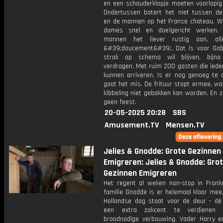
en een schouderklopje moeten voorlopig 
Ondertussen botert het niet tussen d
en de mannen op het Franse chateau. W
dames snel en doelgericht werken,
mannen het liever rustig aan, al
&#39;doucement&#39;. Dat is voor Gabri
strak op schema wil blijven, bijna
verdragen. Met ruim 200 gasten die ied
kunnen arriveren, is er nog genoeg te 
gaat het mis. De frituur stopt ermee, w
kibbeling niet gebakken kan worden. En z
geen feest.
20-05-2025 20:28
SBS
Amusement.TV
Mensen.TV
Jelies & Gnodde: Grote Gezinnen
Emigreren: Jelies & Gnodde: Gro
Gezinnen Emigreren
Het regent al weken non-stop in Frankr
familie Gnodde is er helemaal klaar mee
Hollandse dag staat voor de deur - d
een extra zakcent te verdienen
broodnodige verbouwing. Vader Harry 