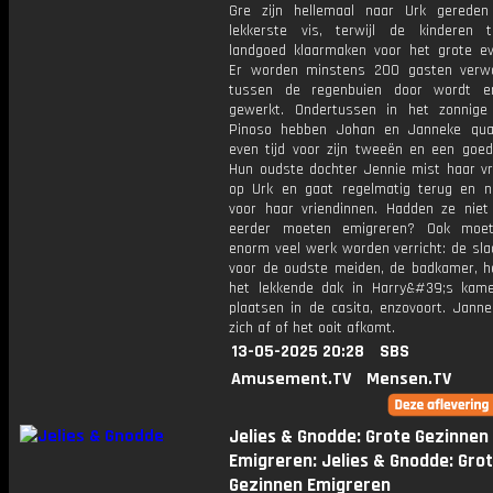
Gre zijn hellemaal naar Urk gerede
lekkerste vis, terwijl de kinderen 
landgoed klaarmaken voor het grote e
Er worden minstens 200 gasten verw
tussen de regenbuien door wordt er
gewerkt. Ondertussen in het zonnig
Pinoso hebben Johan en Janneke qual
even tijd voor zijn tweeën en een goed
Hun oudste dochter Jennie mist haar vr
op Urk en gaat regelmatig terug en ni
voor haar vriendinnen. Hadden ze niet 
eerder moeten emigreren? Ook moe
enorm veel werk worden verricht: de sl
voor de oudste meiden, de badkamer, he
het lekkende dak in Harry&#39;s kam
plaatsen in de casita, enzovoort. Janne
zich af of het ooit afkomt.
13-05-2025 20:28
SBS
Amusement.TV
Mensen.TV
Jelies & Gnodde: Grote Gezinnen
Emigreren: Jelies & Gnodde: Gro
Gezinnen Emigreren