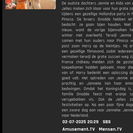
De oudste dochters Jennie en Aida van d
Jelies maken zich klaar voor hun grote 
tijdens een gezellige Hollandse party in 
Pinoso. De broers Gnodde hebben ie
bedacht: ze gaan bijen houden. Niet
nieuw, want de vorige bijenvolken 
winter niet overleefd. Terwijl Jenni
samen met hun ouders naar Pinoso ve
past zoon Harry op de kleintjes. Hij or
een gezellige filmavond, zodat iedereen
vermaken terwijl de grote zussen weg zi
Franse château melden zich de gast
koepelkamer hadden geboekt, maar die
van af. Harry bedenkt een oplossing die
goed valt. Het optreden van Jennie e
prachtig en Janneke kan haar emot
bedwingen. Omdat het Koningsdag is,
familie Gnodde feest met oranje s
versgebakken vis. Ook de Jelies z
festiviteiten op. Na een paar fijne dag
een zware dag aan voor Janneke: Jennie
naar Nederland.
02-07-2025 20:29
SBS
Amusement.TV
Mensen.TV