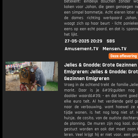
betekent: eindelijk douchen zonder wa
koken voor Johan, die geen genoegen 
een simpel bammetje. Acht eieren later 
de dames richting werkpaard Johan.
waagt zich op haar beurt - licht panieke
eens op een echt paard, en dat is spann
het lijkt.
27-05-2025 20:29
SBS
Amusement.TV
Mensen.TV
Jelies & Gnodde: Grote Gezinnen
Emigreren: Jelies & Gnodde: Gro
Gezinnen Emigreren
Vroeg in de ochtend trekt de familie Jeli
markt. Daar is je &#39;gulden nog 
daalder waard&#39; - en dat komt goed 
elke euro telt. Al het verdiende geld g
naar de verbouwing, want hoewel ze 
tijdje wonen, is het nog lang niet af. 
huisje, de casita, van de oudste dochter
de planning. De muren zijn nog kaal, du
gestuct worden en ook dat moet zoon 
leren. Veel krijgt hij er niet voor, een ge