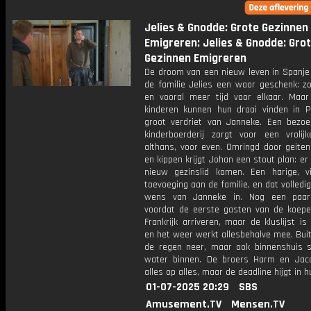
Jelies & Gnodde: Grote Gezinnen
Emigreren: Jelies & Gnodde: Gro
Gezinnen Emigreren
De droom van een nieuw leven in Spanje 
de familie Jelies een waar geschenk: zo
en vooral meer tijd voor elkaar. Maar 
kinderen kunnen hun draai vinden in P
groot verdriet van Janneke. Een bezo
kinderboerderij zorgt voor een vrolij
althans, voor even. Omringd door geiten
en kippen krijgt Johan een stout plan: e
nieuw gezinslid komen. Een harige, vi
toevoeging aan de familie, en dat volledi
wens van Janneke in. Nog een paar
voordat de eerste gasten van de koepe
Frankrijk arriveren, maar de kluslijst is
en het weer werkt allesbehalve mee. Bui
de regen neer, maar ook binnenshuis si
water binnen. De broers Harm en Jac
alles op alles, maar de deadline hijgt in h
01-07-2025 20:29
SBS
Amusement.TV
Mensen.TV