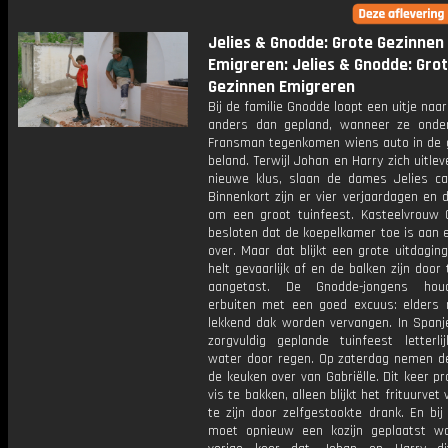
Jelies & Gnodde: Grote Gezinnen
Emigreren: Jelies & Gnodde: Gro
Gezinnen Emigreren
Bij de familie Gnodde loopt een uitje naa
anders dan gepland, wanneer ze ond
Fransman tegenkomen wiens auto in de g
beland. Terwijl Johan en Harry zich uitle
nieuwe klus, slaan de dames Jelies ca
Binnenkort zijn er vier verjaardagen en 
om een groot tuinfeest. Kasteelvrouw 
besloten dat de koepelkamer toe is aan 
over. Maar dat blijkt een grote uitdaging
helt gevaarlijk af en de balken zijn door
aangetast. De Gnodde-jongens hou
erbuiten met een goed excuus: elders
lekkend dak worden vervangen. In Spanje
zorgvuldig geplande tuinfeest letterli
water door regen. Op zaterdag nemen 
de keuken over van Gabriëlle. Dit keer p
vis te bakken, alleen blijkt het frituurvet
te zijn door zelfgestookte drank. En bij
moet opnieuw een kozijn geplaatst w