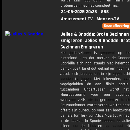
vorige keer dat Johan en Harry d
probeerden, liep het compleet mis.
24-06-2025 20:28
SBS
Amusement.TV
Mensen.TV
Jelies & Gnodde: Grote Gezinnen
Emigreren: Jelies & Gnodde: Gro
Gezinnen Emigreren
Het jachtseizoen is geopend op he
platteland - en dat merken de Gnoddes
Gabriëlle zich nog steeds niet helemaa
gemak voelt bij al dat geknal om haar h
Jacob zich juist op om in zijn eigen ach
eenden te jagen. Met lokeenden, ee
vogelgeluiden én een flinke portie
tussendoor. Ondertussen wordt het
klaargestoomd voor een zevengan
waarvoor zelfs de burgemeester is uit
De woonkamer wordt verbouwd tot eetza
offert zijn bureau op voor een loodzware
de hele familie - van Alice Mae tot Anneb
in de keuken. In Spanje hebben de Jelie
alleen nu de kinderen op school zi