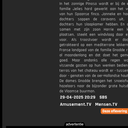
In het zonnige Pinoso wordt er bij de e
familie Jelies hard gewerkt aan het 
van hun Spaanse finca. Janneke en ha
dochters soppen de caravans uit,
dochters hun slaapkamer hebben. En 
samen met zijn zoon Harrie een ko
plaatsen, steekt een windvlaag daar e
voor. Als troostvoer wordt er do
getrakteerd op een mediterrane lekkerni
Franse landgoed van de familie Gnodde r
al maandenlang en dat doet het gem
goed. Maar ondanks alle regen w
vissende gasten op hun wenken bedien
terras van het chateau wordt er - tusse
door - genoten van de oer-Hollandse haut
De dames Gnodde brengen het snoeiafv
hazelaars naar de bijzonder grote huisd
de Vlaamse buurman.
29-04-2025 20:29
SBS
Amusement.TV
Mensen.TV