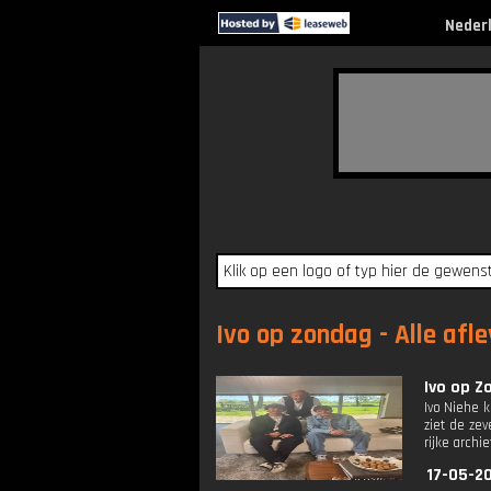
Neder
Ivo op zondag - Alle afl
Ivo op Z
Ivo Niehe 
ziet de ze
rijke archi
17-05-20