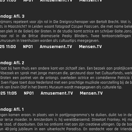
25 11:05
NPO1
Amusement.TV
Mensen.TV
ondag: Afl. 3
jmans repeteert voor zijn rol in Die Dreigroschenoper van Bertolt Brecht. Wat is 
aats in Maastricht? In Leiden woont fotograaf Casper Faassen, die met name bek
 een plek in de Galerij der Groten. In de studio komt actrice en schrijver Gaite Ja
aar rol in de Britse dramaserie Peaky Blinders. Twee tentoonstellinge
smuseum in Veenhuizen worden als cultuurtips meegegeven.
25 11:00
NPO1
Amusement.TV
Mensen.TV
ondag: Afl. 2
 laat bij hem thuis een andere kant van zichzelf zien. Een bezoek aan praktijk
rkbezoek en sprak met jonge mensen die, gesteund door het Cultuurfonds, wer
r Groten een portret van de onlangs overleden actrice en comédienne Patricia 
Sven Figee toert door Nederland met een prachtige muzikale voorstelling bij de b
erk van Erwin Olaf in het Drents Museum wordt meegegeven als culturele tip.
25 11:05
NPO1
Amusement.TV
Mensen.TV
ndag: Afl. 1
ingen komen eraan. In plaats van in partijprogramma's te duiken, duikt Ivo in 
ar Ierse moeder. In Amsterdam is hij wereldberoemd; Streetart Frankey. Hij m
e stad, of daarbuiten. Ook Ivo ontkomt niet aan zijn creatieve uitingen. Op de ba
n 40-jarig jubileum in een uitverkocht Paradiso. En aandacht voor de Vrien