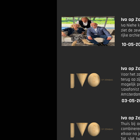
Ivo op Z
Ivo Niehe 
ziet de ze
rijke archi
10-05-20
Ivo op Z
Voor het z
terug op z
mogelijk p
saxofonist 
Amsterdam 
03-05-2
Ivo op Z
Thuis bij a
combineren
elkaar na 
Tot slot t