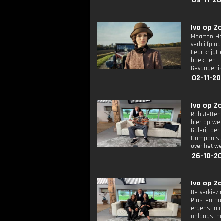
09-11-20
Ivo op Z
Maarten Hei
verblijfpl
Lear krijgt
boek en h
Gevangeni
02-11-20
Ivo op Z
Rob Jetten
hier op we
Galerij de
Componist 
over het w
26-10-20
Ivo op Zo
De verkiez
Plas en ha
ergens in d
onlangs hu