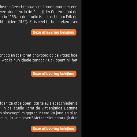
Winston Gerschtanowitz te komen, wordt er een
e kinderen. In de Galerij der Groten staat de
 in 1988. In de studio is het echtpaar Erik de
te tijden (GTST). Er is veel te bespreken over
 zondag en zoekt het antwoord op de vraag: hoe
 Wat is hun ideale zondag? Ook opent hij het
efden ze afgelopen jaar televisiegeschiedenis
In de studio komt de vijftienjarige Lisanne
en bioscoopfilm geproduceerd. Zo jong en al zo
hij in Ivo's leven? Met tot slot natuurlijk drie