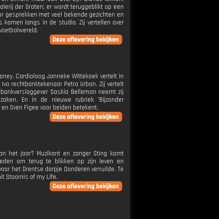
lerij der Groten; er wordt teruggeblikt op een
or gesprekken met veel bekende gezichten en
komen langs in de studio. Zij vertellen over
 voetbalwereld.
oney. Cardioloog Janneke Wittekoek vertelt in
Ivo rechtbanktekenaar Petra Urban. Zij vertelt
htbankverslaggever Saskia Belleman neemt zij
ken. En in de nieuwe rubriek 'Bijzonder
 en Sven Figee voor beiden betekent.
an het jaar? Muzikant en zanger Sting komt
reden om terug te blikken op zijn leven en
voor het Drentse dorpje Donderen verruilde. Te
it Stoornis of my Life.