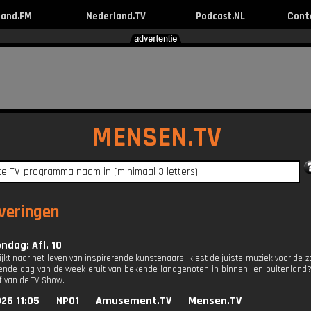
land.FM
Nederland.TV
Podcast.NL
Cont
MENSEN.TV
everingen
ondag: Afl. 10
kijkt naar het leven van inspirerende kunstenaars, kiest de juiste muziek voor de
vende dag van de week eruit van bekende landgenoten in binnen- en buitenland?
ef van de TV Show.
26 11:05
NPO1
Amusement.TV
Mensen.TV