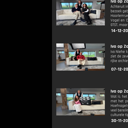
Ivo op Z
Achteruit 
bezoek geb
Haarlemse 
Vogel en C
GTST, maar 
14-12-20
Ivo op Z
Ivo Niehe 
ziet de ze
rijke archi
07-12-20
Ivo op Z
Wat is het
met het pr
Hoefnagels
veel bereik
culturele ti
30-11-20