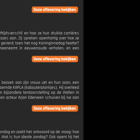
eftijdsverschil en hoe ze hun drukke carrières
azes aan. Zij spreken openhartig over hoe ze
 gevierd, toen het nog Koninginnedag heette?
rs meeneemt in eeuwenoude verhalen, en een
n bezoek aan zijn vrouw Jet en hun zoon, een
roemde KAPLA (kabouterplankjes). Hij overleed
en bijzondere tentoonstelling op de Wallen in
n acteur Arjan Ederveen schuiven bij Ivo aan
 zondag en zoekt het antwoord op de vraag: hoe
 Wat is hun ideale zondag? Ook opent hij het