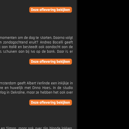
kmomenten om de dag te starten. Daarna volgt
jn zondagochtend eruit? Andrea Bocelli geeft
ek aan Italië en besteedt ook aandacht aan de
 schuiven aan bij Ivo op de bank. Daar is er
Amsterdam geeft Albert Verlinde een inkijkje in
ière en huwelijk met Onno Hoes. In de studio
rlog in Oekraïne, maar ze hebben het ook over
k en Simon, maar ook over zijn blonde lokken.