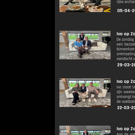
rijke archi
05-04-2
Ivo op Z
De zondag 
een bezoek
binnenkort
ontmoeting
aandacht v
29-03-2
Ivo op Z
Ivo staat s
zijn weeke
ontvangt I
de voetbalc
22-03-20
Ivo op Z
Aan de ont