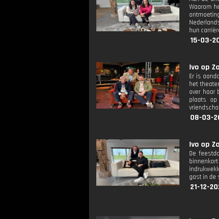
Waarom hee
ontmoeting
Nederlands
hun carrièr
15-03-20
Ivo op Zo
Er is aand
het theate
over haar 
plaats op
vriendscha
08-03-2
Ivo op Z
De feestda
binnenkor
indrukwekk
gast in de 
21-12-20