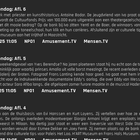
ondag: Afl. 6
k met priester en kunsthistoricus Antoine Bodar. De jeugdvriend van Ivo praat ov
wordt de Cultuurfonds Prijs van 100.000 euro uitgereikt aan een theatergezelscha
t dit mooie bedrag? Op de bank bij Ivo zitten Yentl en de Boer, de winnaars van 
ting op de toneelschool, hun klik en hun carrières. Afsluitend zijn er culturele
omuseum aan het Vrijthof in Maastricht.
25 11:05
NPO1
Amusement.TV
Mensen.TV
ondag: Afl. 5
 weekendgevoel van Yves Berendse? Na jaren ploeteren staat hij nu echt aan de t
ninklijk paar waarbij prinses Amalia uit volle borst meezingt. De recent overleden
 Galerij der Groten. Fotograaf Frans Lanting kende haar goed. Ivo gaat met hem i
ht voor de indrukwekkende documentaire Eddy's oorlog, die over Eddy van Wessel 
t acteur Sara Afiba langs, die afgelopen zomer furore maakte in de musical Hade
25 11:05
NPO1
Amusement.TV
Mensen.TV
ondag: Afl. 4
 aan de thuisbasis van Evi Hanssen en Kurt Loyens. Zij vertellen over hoe ze
. De onlangs overleden modeontwerper Giorgio Armani krijgt een ereplaats in d
eest in Milaan. Na dertig jaar staat er weer een liveversie van West Side S
n worden vervuld door Esmee Dekker en Joey Ferré. Zij nemen plaats op de bank b
tend drie culturele tips voor Paleis Het Loo, H'ART Museum en Frans Hals Museum.