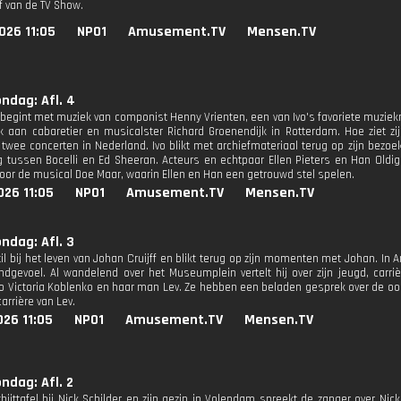
ef van de TV Show.
026 11:05
NPO1
Amusement.TV
Mensen.TV
ondag: Afl. 4
begint met muziek van componist Henny Vrienten, een van Ivo's favoriete muzie
 aan cabaretier en musicalster Richard Groenendijk in Rotterdam. Hoe ziet zi
 twee concerten in Nederland. Ivo blikt met archiefmateriaal terug op zijn bezo
 tussen Bocelli en Ed Sheeran. Acteurs en echtpaar Ellen Pieters en Han Oldigs
oor de musical Doe Maar, waarin Ellen en Han een getrouwd stel spelen.
026 11:05
NPO1
Amusement.TV
Mensen.TV
ondag: Afl. 3
til bij het leven van Johan Cruijff en blikt terug op zijn momenten met Johan. In 
ndgevoel. Al wandelend over het Museumplein vertelt hij over zijn jeugd, carr
vo Victoria Koblenko en haar man Lev. Ze hebben een beladen gesprek over de oo
arrière van Lev.
26 11:05
NPO1
Amusement.TV
Mensen.TV
ondag: Afl. 2
bijttafel bij Nick Schilder en zijn gezin in Volendam spreekt de zanger over Nic