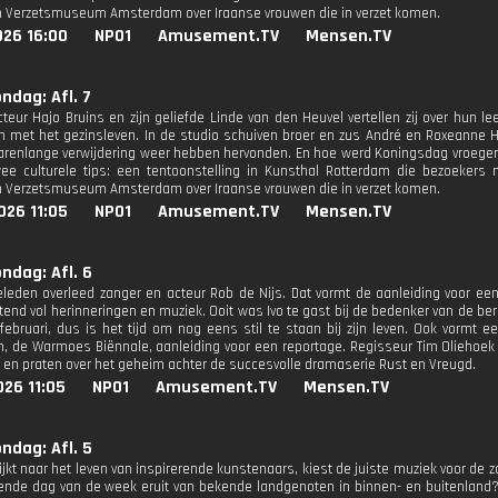
in Verzetsmuseum Amsterdam over Iraanse vrouwen die in verzet komen.
026 16:00
NPO1
Amusement.TV
Mensen.TV
ondag: Afl. 7
cteur Hajo Bruins en zijn geliefde Linde van den Heuvel vertellen zij over hun le
 met het gezinsleven. In de studio schuiven broer en zus André en Roxeanne H
jarenlange verwijdering weer hebben hervonden. En hoe werd Koningsdag vroeger
wee culturele tips: een tentoonstelling in Kunsthal Rotterdam die bezoeke
in Verzetsmuseum Amsterdam over Iraanse vrouwen die in verzet komen.
026 11:05
NPO1
Amusement.TV
Mensen.TV
ondag: Afl. 6
eleden overleed zanger en acteur Rob de Nijs. Dat vormt de aanleiding voor ee
end vol herinneringen en muziek. Ooit was Ivo te gast bij de bedenker van de be
februari, dus is het tijd om nog eens stil te staan bij zijn leven. Ook vormt e
 de Warmoes Biënnale, aanleiding voor een reportage. Regisseur Tim Oliehoek e
 en praten over het geheim achter de succesvolle dramaserie Rust en Vreugd.
26 11:05
NPO1
Amusement.TV
Mensen.TV
ondag: Afl. 5
kijkt naar het leven van inspirerende kunstenaars, kiest de juiste muziek voor de
vende dag van de week eruit van bekende landgenoten in binnen- en buitenland?