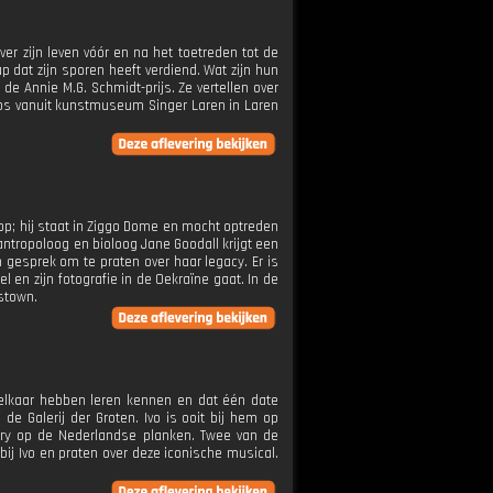
er zijn leven vóór en na het toetreden tot de
p dat zijn sporen heeft verdiend. Wat zijn hun
de Annie M.G. Schmidt-prijs. Ze vertellen over
 tips vanuit kunstmuseum Singer Laren in Laren
op; hij staat in Ziggo Dome en mocht optreden
 antropoloog en bioloog Jane Goodall krijgt een
n gesprek om te praten over haar legacy. Er is
en zijn fotografie in de Oekraïne gaat. In de
stown.
 elkaar hebben leren kennen en dat één date
e Galerij der Groten. Ivo is ooit bij hem op
tory op de Nederlandse planken. Twee van de
ij Ivo en praten over deze iconische musical.