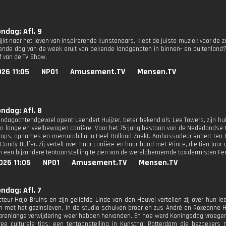
ondag: Afl. 9
kijkt naar het leven van inspirerende kunstenaars, kiest de juiste muziek voor de
vende dag van de week eruit van bekende landgenoten in binnen- en buitenland?
ef van de TV Show.
26 11:05
NPO1
Amusement.TV
Mensen.TV
ondag: Afl. 8
ondagochtendgevoel opent Leendert Huijzer, beter bekend als Lee Towers, zijn hui
ijn lange en veelbewogen carrière. Voor het 75-jarig bestaan van de Nederlandse t
rops, opnames en memorabilia in Heel Holland Zoekt. Ambassadeur Robert ten Brin
Candy Dulfer. Zij vertelt over haar carrière en haar band met Prince, die tien jaa
een bijzondere tentoonstelling te zien van de wereldberoemde taxidermisten Fer
026 11:05
NPO1
Amusement.TV
Mensen.TV
ondag: Afl. 7
cteur Hajo Bruins en zijn geliefde Linde van den Heuvel vertellen zij over hun le
 met het gezinsleven. In de studio schuiven broer en zus André en Roxeanne H
jarenlange verwijdering weer hebben hervonden. En hoe werd Koningsdag vroeger
wee culturele tips: een tentoonstelling in Kunsthal Rotterdam die bezoeke