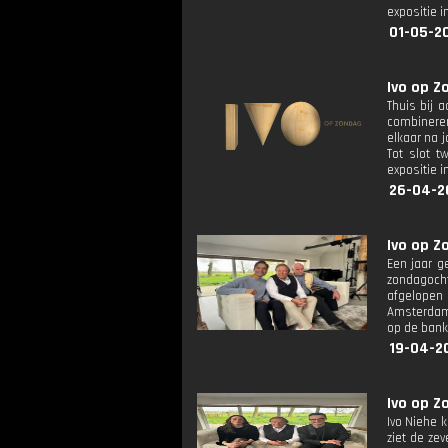
expositie 
01-05-2
Ivo op Z
Thuis bij a
combineren
elkaar na 
Tot slot t
expositie 
26-04-2
Ivo op Z
Een jaar g
zondagocht
afgelopen 
Amsterdam,
op de bank
19-04-20
Ivo op Z
Ivo Niehe 
ziet de ze