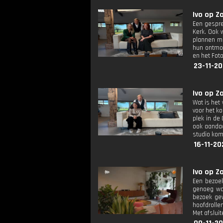
Ivo op Z
Een gespre
Kerk. Ook 
plannen me
hun ontmoe
en het Fot
23-11-20
Ivo op Z
Wat is het
voor het ko
plek in de
ook aandac
studio kom
16-11-20
Ivo op Z
Een bezoek
genoeg was
bezoek gew
hoofdrolle
Met afslui