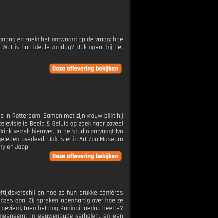
 zondag en zoekt het antwoord op de vraag: hoe
 Wat is hun ideale zondag? Ook opent hij het
s in Rotterdam. Samen met zijn vrouw blikt hij
elevisie is Beeld & Geluid op zoek naar zoveel
k vertelt hierover. In de studio ontvangt Ivo
r geleden overleed. Ook is er in Art Zoo Museum
ry en Jaap.
eftijdsverschil en hoe ze hun drukke carrières
azes aan. Zij spreken openhartig over hoe ze
 gevierd, toen het nog Koninginnedag heette?
rs meeneemt in eeuwenoude verhalen, en een