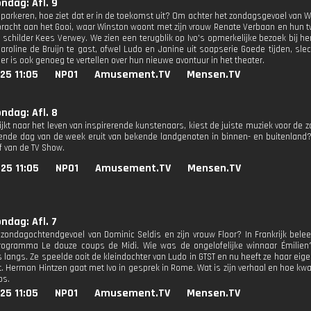
ondag: Afl. 9
inparkeren, hoe ziet dat er in de toekomst uit? Om achter het zondagsgevoel van 
racht aan het Gooi, waar Winston woont met zijn vrouw Renate Verbaan en hun twe
schilder Kees Verwey. We zien een terugblik op Ivo's opmerkelijke bezoek bij hem
aroline de Bruijn te gast, ofwel Ludo en Janine uit soapserie Goede tijden, slech
er is ook genoeg te vertellen over hun nieuwe avontuur in het theater.
25 11:05
NPO1
Amusement.TV
Mensen.TV
ondag: Afl. 8
kijkt naar het leven van inspirerende kunstenaars, kiest de juiste muziek voor de
vende dag van de week eruit van bekende landgenoten in binnen- en buitenland?
ef van de TV Show.
25 11:05
NPO1
Amusement.TV
Mensen.TV
ondag: Afl. 7
 zondagochtendgevoel van Dominic Seldis en zijn vrouw Floor? In Frankrijk bele
ogramma Le douze coups de Midi. Wie was de ongelofelijke winnaar Émilien? 
 langs. Ze speelde ooit de kleindochter van Ludo in GTST en nu heeft ze haar eig
t. Herman Hintzen gaat met Ivo in gesprek in Rome. Wat is zijn verhaal en hoe kwam 
ps.
25 11:05
NPO1
Amusement.TV
Mensen.TV