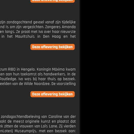
zijn zondagochtend gevoel vanaf zijn tijdelijke
end is om zijn vergezichten. Zangeres Amanda
nsen langs. Ze praat met Ivo over haar nieuwste
n in het Mauritshuis in Den Haag en het
centrum RIBO in Hengelo. Koningin Máxima kwam
ken aan hun toekomst als handwerkers. In de
Routledge. Ivo was bij haar thuis op bezoek.
eelden van de Wilde Noordzee. De voorstelling
de zondagochtendbeleving van Caroline van der
aakt de meest originele kunst en plaatst dat
nk zitten de vrouwen van Loïs Lane. Zij vierden
denLoterij Museumprijs, met een bezoek aan: