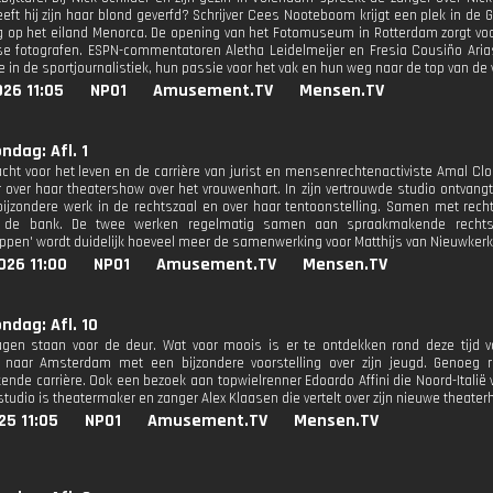
ft hij zijn haar blond geverfd? Schrijver Cees Nooteboom krijgt een plek in de Ga
 op het eiland Menorca. De opening van het Fotomuseum in Rotterdam zorgt vo
e fotografen. ESPN-commentatoren Aletha Leidelmeijer en Fresia Cousiño Arias 
e in de sportjournalistiek, hun passie voor het vak en hun weg naar de top van de
26 11:05
NPO1
Amusement.TV
Mensen.TV
ndag: Afl. 1
acht voor het leven en de carrière van jurist en mensenrechtenactiviste Amal Clo
r over haar theatershow over het vrouwenhart. In zijn vertrouwde studio ontvangt 
bijzondere werk in de rechtszaal en over haar tentoonstelling. Samen met rec
 de bank. De twee werken regelmatig samen aan spraakmakende rechtsza
ppen' wordt duidelijk hoeveel meer de samenwerking voor Matthijs van Nieuwkerk
026 11:00
NPO1
Amusement.TV
Mensen.TV
ondag: Afl. 10
gen staan voor de deur. Wat voor moois is er te ontdekken rond deze tijd v
t naar Amsterdam met een bijzondere voorstelling over zijn jeugd. Genoeg 
ende carrière. Ook een bezoek aan topwielrenner Edoardo Affini die Noord-Italië 
studio is theatermaker en zanger Alex Klaasen die vertelt over zijn nieuwe theaterh
25 11:05
NPO1
Amusement.TV
Mensen.TV