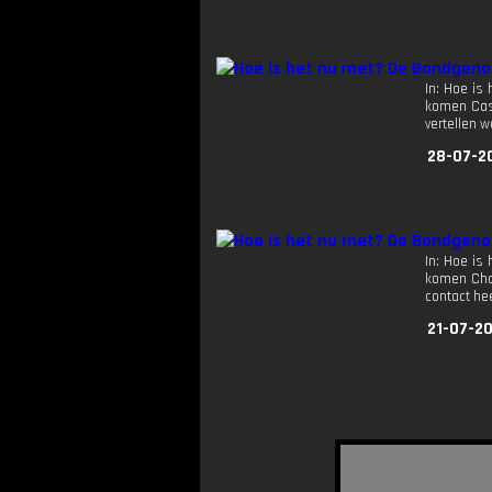
In: Hoe is
komen Casp
vertellen 
28-07-2
In: Hoe is
komen Char
contact hee
21-07-2