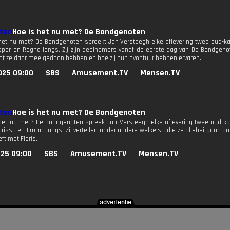
Hoe is het nu met? De Bondgenoten
 het nu met? De Bondgenoten spreekt Jan Versteegh elke aflevering twee oud-k
er en Regna langs. Zij zijn deelnemers vanaf de eerste dag van De Bondgeno
wat ze daar mee gedaan hebben en hoe zij hun avontuur hebben ervaren.
025 09:00
SBS
Amusement.TV
Mensen.TV
Hoe is het nu met? De Bondgenoten
 het nu met? De Bondgenoten spreek Jan Versteegh elke aflevering twee oud-ka
issa en Emma langs. Zij vertellen onder andere welke studie ze allebei gaan d
ft met Floris.
025 09:00
SBS
Amusement.TV
Mensen.TV