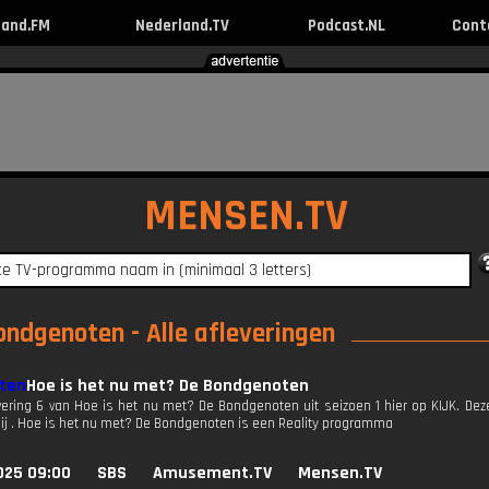
land.FM
Nederland.TV
Podcast.NL
Cont
MENSEN.TV
ondgenoten - Alle afleveringen
Hoe is het nu met? De Bondgenoten
evering 6 van Hoe is het nu met? De Bondgenoten uit seizoen 1 hier op KIJK. De
bij . Hoe is het nu met? De Bondgenoten is een Reality programma
025 09:00
SBS
Amusement.TV
Mensen.TV