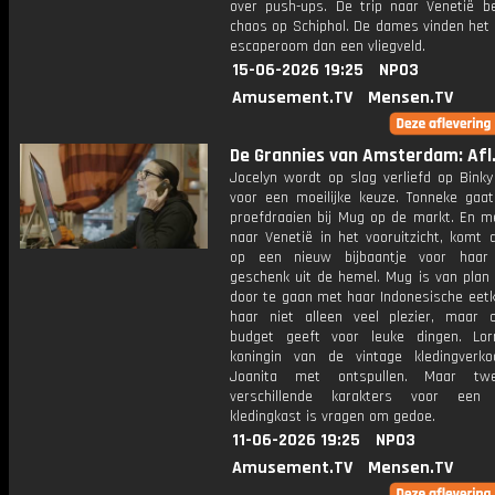
over push-ups. De trip naar Venetië b
chaos op Schiphol. De dames vinden het
escaperoom dan een vliegveld.
15-06-2026 19:25
NPO3
Amusement.TV
Mensen.TV
De Grannies van Amsterdam: Afl
Jocelyn wordt op slag verliefd op Binky
voor een moeilijke keuze. Tonneke gaa
proefdraaien bij Mug op de markt. En me
naar Venetië in het vooruitzicht, komt 
op een nieuw bijbaantje voor haar
geschenk uit de hemel. Mug is van plan 
door te gaan met haar Indonesische eetk
haar niet alleen veel plezier, maar
budget geeft voor leuke dingen. Lor
koningin van de vintage kledingverko
Joanita met ontspullen. Maar tw
verschillende karakters voor een o
kledingkast is vragen om gedoe.
11-06-2026 19:25
NPO3
Amusement.TV
Mensen.TV