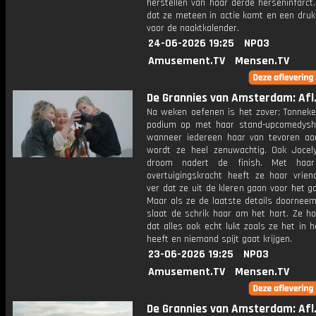
herstellen van haar derde herseninfarct
dat ze meteen in actie komt en een druk
voor de naaktkalender.
24-06-2026 19:25
NPO3
Amusement.TV
Mensen.TV
De Grannies van Amsterdam: Afl.
Na weken oefenen is het zover; Tonnek
podium op met haar stand-upcomedys
wanneer iedereen haar van tevoren aa
wordt ze heel zenuwachtig. Ook Jocel
droom nadert de finish. Met haa
overtuigingskracht heeft ze haar vrien
ver dat ze uit de kleren gaan voor het g
Maar als ze de laatste details doorneem
slaat de schrik haar om het hart. Ze h
dat alles ook echt lukt zoals ze het in 
heeft en niemand spijt gaat krijgen.
23-06-2026 19:25
NPO3
Amusement.TV
Mensen.TV
De Grannies van Amsterdam: Afl.