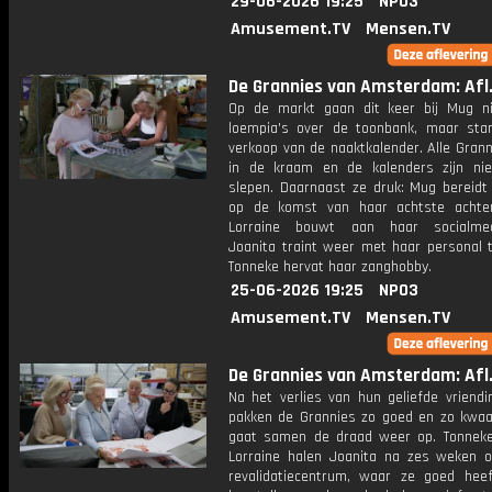
29-06-2026 19:25
NPO3
Amusement.TV
Mensen.TV
De Grannies van Amsterdam: Afl.
Op de markt gaan dit keer bij Mug ni
loempia's over de toonbank, maar sta
verkoop van de naaktkalender. Alle Gran
in de kraam en de kalenders zijn ni
slepen. Daarnaast ze druk: Mug bereidt 
op de komst van haar achtste achterk
Lorraine bouwt aan haar socialmedi
Joanita traint weer met haar personal t
Tonneke hervat haar zanghobby.
25-06-2026 19:25
NPO3
Amusement.TV
Mensen.TV
De Grannies van Amsterdam: Afl.
Na het verlies van hun geliefde vriendi
pakken de Grannies zo goed en zo kwaa
gaat samen de draad weer op. Tonnek
Lorraine halen Joanita na zes weken o
revalidatiecentrum, waar ze goed hee