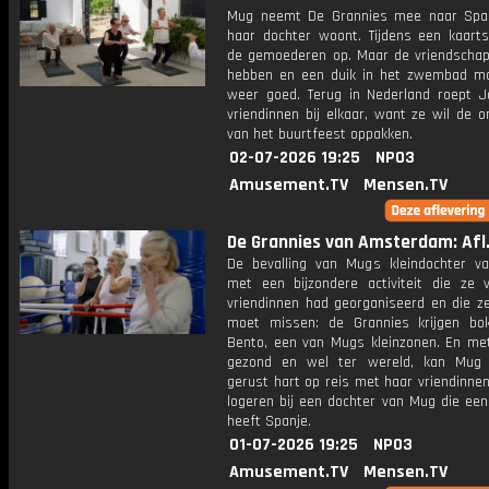
Mug neemt De Grannies mee naar Spa
haar dochter woont. Tijdens een kaarts
de gemoederen op. Maar de vriendschap
hebben en een duik in het zwembad ma
weer goed. Terug in Nederland roept J
vriendinnen bij elkaar, want ze wil de o
van het buurtfeest oppakken.
02-07-2026 19:25
NPO3
Amusement.TV
Mensen.TV
De Grannies van Amsterdam: Afl.
De bevalling van Mugs kleindochter v
met een bijzondere activiteit die ze 
vriendinnen had georganiseerd en die ze
moet missen: de Grannies krijgen bo
Bento, een van Mugs kleinzonen. En me
gezond en wel ter wereld, kan Mug
gerust hart op reis met haar vriendinne
logeren bij een dochter van Mug die een
heeft Spanje.
01-07-2026 19:25
NPO3
Amusement.TV
Mensen.TV