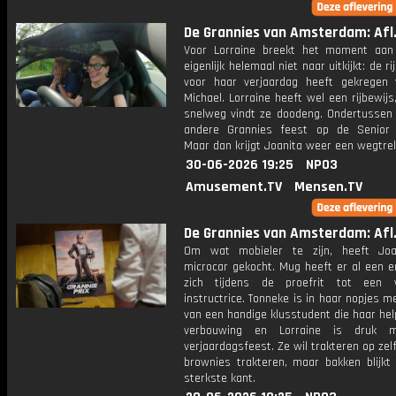
De Grannies van Amsterdam: Afl
Voor Lorraine breekt het moment aa
eigenlijk helemaal niet naar uitkijkt: de ri
voor haar verjaardag heeft gekregen
Michael. Lorraine heeft wel een rijbewij
snelweg vindt ze doodeng. Ondertussen 
andere Grannies feest op de Senior 
Maar dan krijgt Joanita weer een wegtrek
30-06-2026 19:25
NPO3
Amusement.TV
Mensen.TV
De Grannies van Amsterdam: Afl.
Om wat mobieler te zijn, heeft Joa
microcar gekocht. Mug heeft er al een e
zich tijdens de proefrit tot een w
instructrice. Tonneke is in haar nopjes m
van een handige klusstudent die haar he
verbouwing en Lorraine is druk 
verjaardagsfeest. Ze wil trakteren op ze
brownies trakteren, maar bakken blijkt 
sterkste kant.