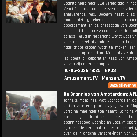
Joanita viert haar 80e verjaardag in haa
Venetië en daardoor beleven haar vriend
enerverende reis. Jocelyn heeft alles 
maar niet gerekend op de trappe
appartement en de dresscode van Joani
zoals altijd alle dresscodes, voor de nodi
stress. Terug in Nederland wordt Jocely
voor een heel bijzondere klus en beslui
haar grote droom waar te maken: een
als stand-upcomedian. Maar als ze daa
les boekt bij cabaretier Kees van Amste
ze van zijn directe aanpak.
16-06-2026 19:25
NPO3
Amusement.TV
Mensen.TV
De Grannies van Amsterdam: Afl.
Tonneke moet heel wat vooroordelen aa
zetten voor een proefles yoga waar Mu
Lorraine mee naar toe neemt. Lorraine w
hard geconfronteerd met haa
spanningsboog. Joanita en Jocelyn spor
bij dezelfde personal trainer, maar het
over de hilarische versprekingen van Jo