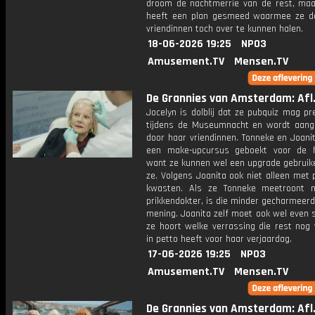
droom de nachtmerrie van de rest, maa
heeft een plan gesmeed waarmee ze d
vriendinnen toch over te kunnen halen.
18-06-2026 19:25
NPO3
Amusement.TV
Mensen.TV
De Grannies van Amsterdam: Afl.
Jocelyn is dolblij dat ze pubquiz mag p
tijdens de Museumnacht en wordt aan
door haar vriendinnen. Tonneke en Joani
een make-upcursus geboekt voor de h
want ze kunnen wel een upgrade gebruike
ze. Volgens Joanita ook niet alleen met
kwasten. Als ze Tonneke meetroont 
prikkendokter, is die minder gecharmeer
mening. Joanita zelf moet ook wel even s
ze hoort welke verrassing die rest nog 
in petto heeft voor haar verjaardag.
17-06-2026 19:25
NPO3
Amusement.TV
Mensen.TV
De Grannies van Amsterdam: Afl.