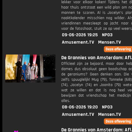
lekker voor elkaar koken! Tijdens het di
haar thuis ontstaat een wild plan om n
mannen te scoren. Al is Jocelyn's pla
naaktkalender misschien nog wilder. Al
vriendinnen meesleept op jacht naar a
voor de fotoshoot, stuit ze op veel weers
09-06-2026 19:25
NPO3
Amusement.TV
Mensen.TV
De Grannies van Amsterdam: Afl.
Officieel zijn ze bejaard, maar daar he
dames dus absoluut geen boodschap aa
de geraniums? Geen denken aan. Die 
zelfs spuuglelijk! Mug (79), Tonneke (68)
(74), Jocelyn (74) en Joanita (79) wete
wat ze willen en dat is nog heel ve
bewijzen dat vriendschap het medicijn
alles.
08-06-2026 19:20
NPO3
Amusement.TV
Mensen.TV
De Grannies van Amsterdam: Afl.