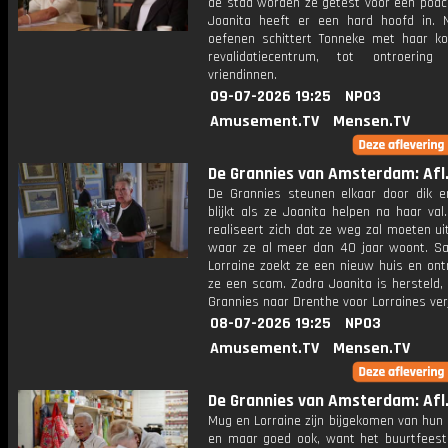
de stad worden ze getest voor een podc
Joanita heeft er een hard hoofd in.
oefenen schittert Tonneke met haar ko
revalidatiecentrum, tot ontroerin
vriendinnen.
09-07-2026 19:25
NPO3
Amusement.TV
Mensen.TV
De Grannies van Amsterdam: Afl.
De Grannies steunen elkaar door dik e
blijkt als ze Joanita helpen na haar val
realiseert zich dat ze weg zal moeten ui
waar ze al meer dan 40 jaar woont. 
Lorraine zoekt ze een nieuw huis en on
ze een scam. Zodra Joanita is hersteld,
Grannies naar Drenthe voor Lorraines ver
08-07-2026 19:25
NPO3
Amusement.TV
Mensen.TV
De Grannies van Amsterdam: Afl.
Mug en Lorraine zijn bijgekomen van hun
en maar goed ook, want het buurtfeest