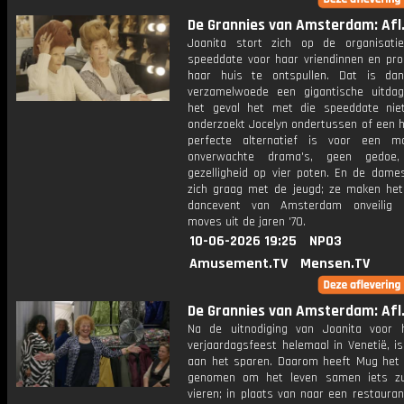
De Grannies van Amsterdam: Afl.
Joanita stort zich op de organisat
speeddate voor haar vriendinnen en pro
haar huis te ontspullen. Dat is dan
verzamelwoede een gigantische uitdag
het geval het met die speeddate nie
onderzoekt Jocelyn ondertussen of een h
perfecte alternatief is voor een m
onverwachte drama's, geen gedoe
gezelligheid op vier poten. En de dam
zich graag met de jeugd; ze maken het
dancevent van Amsterdam onveilig
moves uit de jaren '70.
10-06-2026 19:25
NPO3
Amusement.TV
Mensen.TV
De Grannies van Amsterdam: Afl.
Na de uitnodiging van Joanita voor
verjaardagsfeest helemaal in Venetië, i
aan het sparen. Daarom heeft Mug het
genomen om het leven samen iets zu
vieren; in plaats van naar een restaura