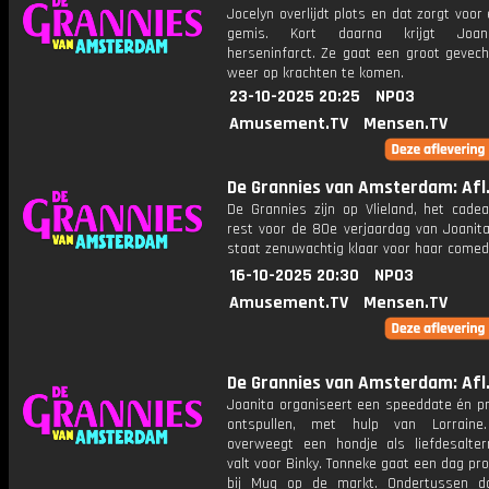
Jocelyn overlijdt plots en dat zorgt voor
gemis. Kort daarna krijgt Joan
herseninfarct. Ze gaat een groot gevec
weer op krachten te komen.
23-10-2025 20:25
NPO3
Amusement.TV
Mensen.TV
De Grannies van Amsterdam: Afl.
De Grannies zijn op Vlieland, het cade
rest voor de 80e verjaardag van Joanita
staat zenuwachtig klaar voor haar comed
16-10-2025 20:30
NPO3
Amusement.TV
Mensen.TV
De Grannies van Amsterdam: Afl.
Joanita organiseert een speeddate én pr
ontspullen, met hulp van Lorraine.
overweegt een hondje als liefdesalter
valt voor Binky. Tonneke gaat een dag pr
bij Mug op de markt. Ondertussen d