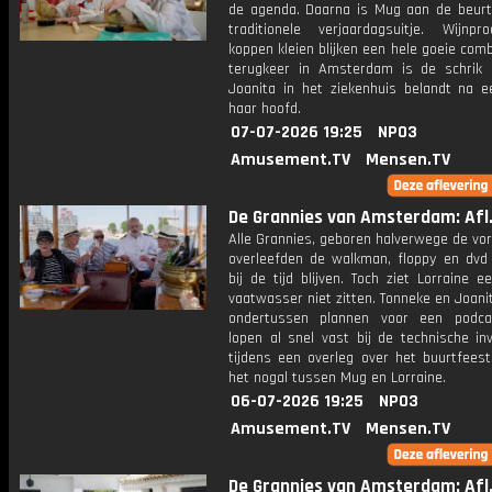
de agenda. Daarna is Mug aan de beurt
traditionele verjaardagsuitje. Wijnp
koppen kleien blijken een hele goeie combi
terugkeer in Amsterdam is de schrik 
Joanita in het ziekenhuis belandt na e
haar hoofd.
07-07-2026 19:25
NPO3
Amusement.TV
Mensen.TV
De Grannies van Amsterdam: Afl.
Alle Grannies, geboren halverwege de vo
overleefden de walkman, floppy en dvd 
bij de tijd blijven. Toch ziet Lorraine 
vaatwasser niet zitten. Tonneke en Joan
ondertussen plannen voor een podca
lopen al snel vast bij de technische inv
tijdens een overleg over het buurtfeest
het nogal tussen Mug en Lorraine.
06-07-2026 19:25
NPO3
Amusement.TV
Mensen.TV
De Grannies van Amsterdam: Afl.