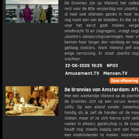
De Grannies zijn op Vlieland, het cade
rest voor de 80e verjaardag van Joanita.
al heel wat eilanden gezien in haar le
nog nooit een van de Wadden. En dat ze d
voor het eerst gaat maken, verge
windkracht 10 en slagregens, vraagt nog
Joanita's aanpassingsvermogen. Haar vr
kennen haar langer dan vandaag en neg
geklaag stoïcijns. Want Vlieland zelf w
enige verrassing. Er staat Joanita no
wachten.
22-06-2026 19:25
NPO3
Amusement.TV
Mensen.TV
De Grannies van Amsterdam: Afl.
Met een weekendje Vlieland op de planni
de Grannies zich op een cursus leven
skills. Op een eiland zonder ziekenhu
handig als je zelf de handen uit de mo
steken, maar of ze zich hierna echt veili
voelen in elkaars gezelschap is de vraa
houdt nog steeds koppig vast aan haa
een naaktkalender te maken. Vooralsno