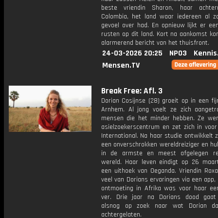
beste vriendin Sharon, haar achter
Colombia, het land waar iedereen al zo
gevoel over had. En opnieuw lijkt er ee
rusten op dit land. Kort na aankomst ko
alarmerend bericht van het thuisfront.
24-03-2026 20:25
NPO3
Kennis
Mensen.TV
Break Free: Afl. 3
Dorian Cosijnse (28) groeit op in een fij
Arnhem. Al jong voelt ze zich aangetr
mensen die het minder hebben. Ze wer
asielzoekerscentrum en zet zich in voo
International. Na haar studie ontwikkelt z
een onverschrokken wereldreiziger en hu
in de armste en meest afgelegen re
wereld. Haar leven eindigt op 26 maar
een uithoek van Oeganda. Vriendin Roxa
veel van Dorians ervaringen via een app
ontmoeting in Afrika was voor haar ee
ver. Drie jaar na Dorians dood gaa
alsnog op zoek naar wat Dorian da
achtergelaten.