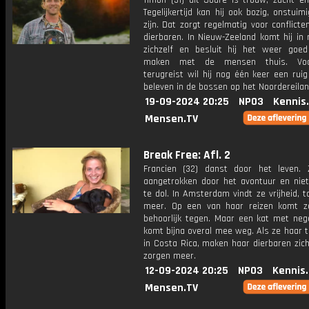
Timon (31) uit Joure is trouw, zacht en
Tegelijkertijd kan hij ook bozig, onstuim
zijn. Dat zorgt regelmatig voor conflicte
dierbaren. In Nieuw-Zeeland komt hij in
zichzelf en besluit hij het weer goe
maken met de mensen thuis. Voo
terugreist wil hij nog één keer een rui
beleven in de bossen op het Noordereilan
19-09-2024 20:25
NPO3
Kennis
Mensen.TV
Break Free: Afl. 2
Francien (32) danst door het leven.
aangetrokken door het avontuur en niet
te dol. In Amsterdam vindt ze vrijheid, t
meer. Op een van haar reizen komt ze
behoorlijk tegen. Maar een kat met neg
komt bijna overal mee weg. Als ze haar t
in Costa Rica, maken haar dierbaren zich
zorgen meer.
12-09-2024 20:25
NPO3
Kennis
Mensen.TV