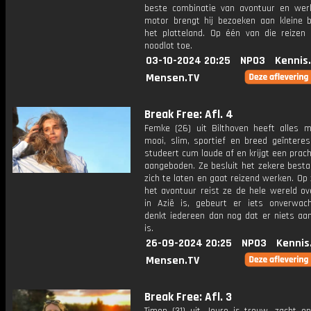
beste combinatie van avontuur en werk
motor brengt hij bezoeken aan kleine 
het platteland. Op één van die reizen 
noodlot toe.
03-10-2024 20:25
NPO3
Kennis
Mensen.TV
Break Free: Afl. 4
Femke (26) uit Bilthoven heeft alles m
mooi, slim, sportief en breed geïnteres
studeert cum laude af en krijgt een prac
aangeboden. Ze besluit het zekere besta
zich te laten en gaat reizend werken. Op
het avontuur reist ze de hele wereld ov
in Azië is, gebeurt er iets onverwach
denkt iedereen dan nog dat er niets aa
is.
26-09-2024 20:25
NPO3
Kennis
Mensen.TV
Break Free: Afl. 3