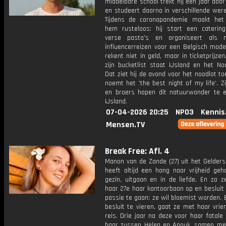
middelbare school trekt hij een jaar door
en studeert daarna in verschillende wer
Tijdens de coronapandemie maakt het s
hem rusteloos: hij start een cateringb
verse pasta's en organiseert als m
influencerreizen voor een Belgisch mode
rekent niet in geld, maar in ticketprijze
zijn bucketlist staat IJsland en het Noo
Dat ziet hij de avond voor het noodlot toe
noemt het 'the best night of my life'. Z
en broers hopen dit natuurwonder te e
IJsland.
07-04-2026 20:25
NPO3
Kennis
Mensen.TV
Break Free: Afl. 4
Manon van de Zande (27) uit het Gelders
heeft altijd een hang naar vrijheid geh
gezin, uitgaan en in de liefde. En zo z
haar 27e haar kantoorbaan op en besluit
passie te gaan: ze wil bloemist worden.
besluit te vieren, gaat ze met haar vri
reis. Drie jaar na deze voor haar fatale
haar zussen Helen en Anouk, samen m