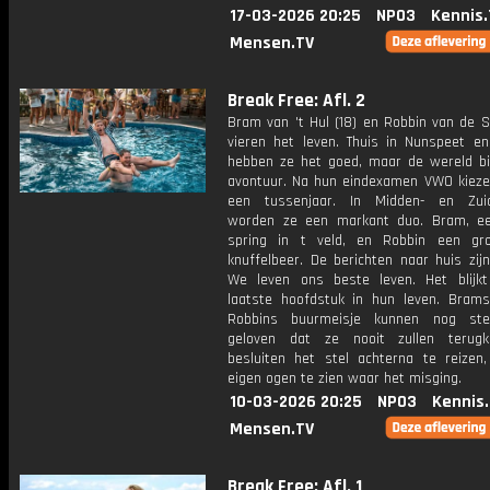
17-03-2026 20:25
NPO3
Kennis.
Mensen.TV
Break Free: Afl. 2
Bram van 't Hul (18) en Robbin van de S
vieren het leven. Thuis in Nunspeet en
hebben ze het goed, maar de wereld b
avontuur. Na hun eindexamen VWO kieze
een tussenjaar. In Midden- en Zuid
worden ze een markant duo. Bram, e
spring in t veld, en Robbin een gr
knuffelbeer. De berichten naar huis zijn 
We leven ons beste leven. Het blijk
laatste hoofdstuk in hun leven. Bram
Robbins buurmeisje kunnen nog ste
geloven dat ze nooit zullen terugk
besluiten het stel achterna te reize
eigen ogen te zien waar het misging.
10-03-2026 20:25
NPO3
Kennis
Mensen.TV
Break Free: Afl. 1