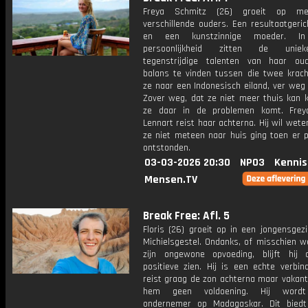
Freya Schmitz (26) groeit op me
verschillende ouders. Een resultaatgeri
en een kunstzinnige moeder. In
persoonlijkheid zitten de unie
tegenstrijdige talenten van haar o
balans te vinden tussen die twee krach
ze naar een Indonesisch eiland, ver weg 
Zover weg, dat ze niet meer thuis kan 
ze daar in de problemen komt. Frey
Lennart reist haar achterna. Hij wil we
ze niet meteen naar huis ging toen er 
ontstonden.
03-03-2026 20:30
NPO3
Kennis
Mensen.TV
Break Free: Afl. 5
Floris (26) groeit op in een jongensgezi
Michielsgestel. Ondanks, of misschien we
zijn ongewone opvoeding, blijft hij a
positieve zien. Hij is een echte verbind
reist graag de zon achterna maar vakant
hem geen voldoening. Hij wordt
ondernemer op Madagaskar. Dit bied