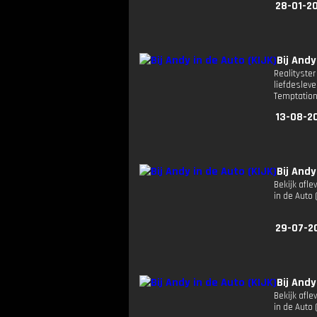
28-01-2
Bij Andy
Realityster
liefdeslev
Temptation 
13-08-2
Bij Andy
Bekijk afle
in de Auto
29-07-2
Bij Andy
Bekijk afle
in de Auto