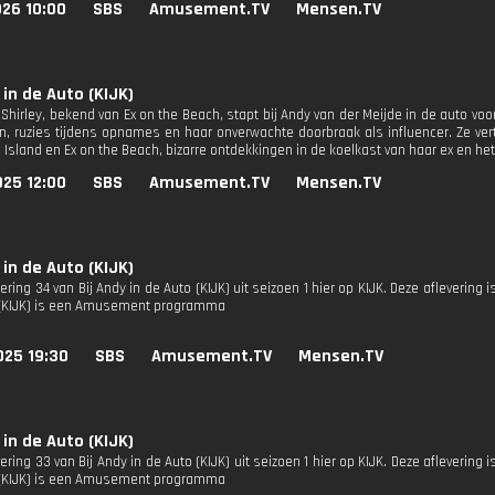
026 10:00
SBS
Amusement.TV
Mensen.TV
 in de Auto (KIJK)
 Shirley, bekend van Ex on the Beach, stapt bij Andy van der Meijde in de auto vo
en, ruzies tijdens opnames en haar onverwachte doorbraak als influencer. Ze ve
Island en Ex on the Beach, bizarre ontdekkingen in de koelkast van haar ex en het l
025 12:00
SBS
Amusement.TV
Mensen.TV
 in de Auto (KIJK)
vering 34 van Bij Andy in de Auto (KIJK) uit seizoen 1 hier op KIJK. Deze aflevering is
 (KIJK) is een Amusement programma
025 19:30
SBS
Amusement.TV
Mensen.TV
 in de Auto (KIJK)
vering 33 van Bij Andy in de Auto (KIJK) uit seizoen 1 hier op KIJK. Deze aflevering is
 (KIJK) is een Amusement programma