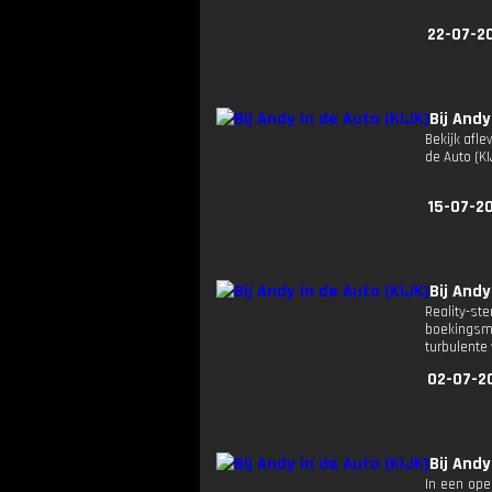
22-07-2
Bij Andy
Bekijk aflev
de Auto (
15-07-2
Bij Andy
Reality-ste
boekingsma
turbulente
02-07-2
Bij Andy
In een ope