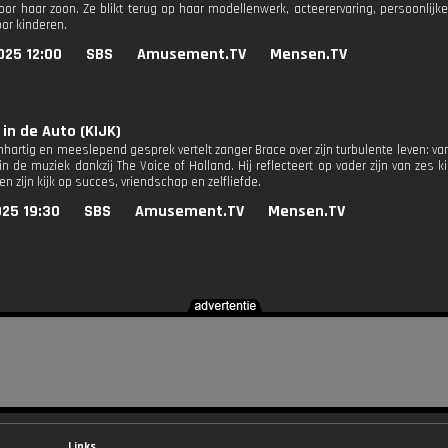
oor haar zoon. Ze blikt terug op haar modellenwerk, acteerervaring, persoonlijk
oor kinderen.
025 12:00
SBS
Amusement.TV
Mensen.TV
 in de Auto (KIJK)
hartig en meeslepend gesprek vertelt zanger Brace over zijn turbulente leven: van e
in de muziek dankzij The Voice of Holland. Hij reflecteert op vader zijn van zes
n zijn kijk op succes, vriendschap en zelfliefde.
025 19:30
SBS
Amusement.TV
Mensen.TV
Links