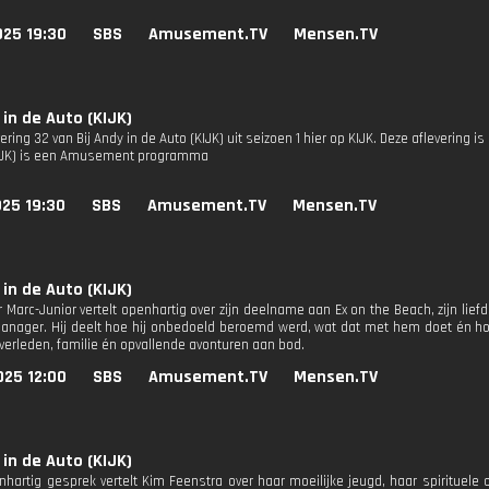
025 19:30
SBS
Amusement.TV
Mensen.TV
 in de Auto (KIJK)
ering 32 van Bij Andy in de Auto (KIJK) uit seizoen 1 hier op KIJK. Deze aflevering is u
KIJK) is een Amusement programma
025 19:30
SBS
Amusement.TV
Mensen.TV
 in de Auto (KIJK)
r Marc-Junior vertelt openhartig over zijn deelname aan Ex on the Beach, zijn lie
nager. Hij deelt hoe hij onbedoeld beroemd werd, wat dat met hem doet én hoe
 verleden, familie én opvallende avonturen aan bod.
025 12:00
SBS
Amusement.TV
Mensen.TV
 in de Auto (KIJK)
nhartig gesprek vertelt Kim Feenstra over haar moeilijke jeugd, haar spirituele