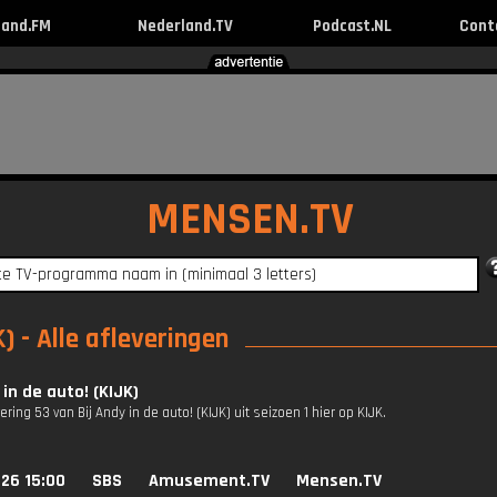
land.FM
Nederland.TV
Podcast.NL
Cont
MENSEN.TV
) - Alle afleveringen
 in de auto! (KIJK)
vering 53 van Bij Andy in de auto! (KIJK) uit seizoen 1 hier op KIJK.
26 15:00
SBS
Amusement.TV
Mensen.TV