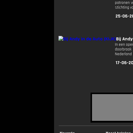
patronen v
stichting v
25-06-2
Bij Andy
In een open
doorbraak 
Nederland e
17-06-2