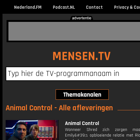
Nederland.FM
Podcast.NL
Contact
Privacy & Co
MENSEN.TV
Animal Control - Alle afleveringen
Animal Control
Wanneer Shred zich zorgen maa
Emily&#39;s opbloeiende relatie met Ric