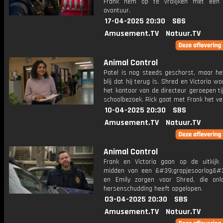
Frank hem op te vrolijken met een 
avontuur.
17-04-2025 20:30
SBS
Amusement.TV
Natuur.TV
Animal Control
Patel is nog steeds geschorst, maar he
blij dat hij terug is. Shred en Victoria w
het kantoor van de directeur geroepen t
schoolbezoek. Rick gaat met Frank het vel
10-04-2025 20:30
SBS
Amusement.TV
Natuur.TV
Animal Control
Frank en Victoria gaan op de uitkijk s
midden van een &#39;grapjesoorlog&#3
en Emily zorgen voor Shred, die on
hersenschudding heeft opgelopen.
03-04-2025 20:30
SBS
Amusement.TV
Natuur.TV