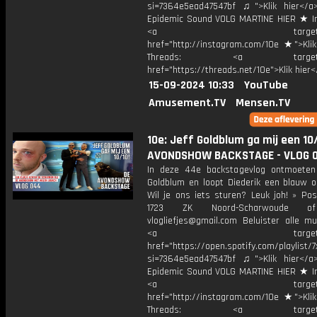
si=7364e5ead47547bf ♫">Klik hier</a
Epidemic Sound VOLG MARTINE HIER ★ I
<a target="_bl
href="http://instagram.com/10e ★">Klik
Threads: <a target="_
href="https://threads.net/10e">Klik hier
15-09-2024 10:33
YouTube
Amusement.TV
Mensen.TV
10e: Jeff Goldblum ga mij een 10/
AVONDSHOW BACKSTAGE - VLOG 
In deze 44e backstagevlog ontmoete
Goldblum en loopt Diederik een blauw 
Wil je ons iets sturen? Leuk joh! » Pos
1723 ZK Noord-Scharwoude o
vlogliefjes@gmail.com Beluister alle mu
<a target="_bl
href="https://open.spotify.com/playli
si=7364e5ead47547bf ♫">Klik hier</a
Epidemic Sound VOLG MARTINE HIER ★ I
<a target="_bl
href="http://instagram.com/10e ★">Klik
Threads: <a target="_