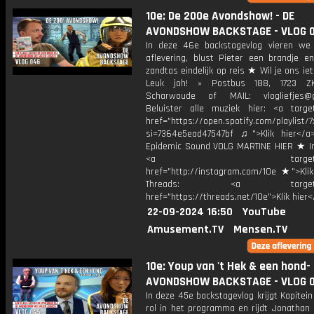
10e: De 200e Avondshow! - DE
AVONDSHOW BACKSTAGE - VLOG 
In deze 46e backstagevlog vieren w
aflevering, blust Pieter een brandje e
zandtas eindelijk op reis ★ Wil je ons ie
Leuk joh! » Postbus 188, 1723 Z
Scharwoude of MAIL: vlogliefjes@g
Beluister alle muziek hier: <a target
href="https://open.spotify.com/playli
si=7364e5ead47547bf ♫">Klik hier</a
Epidemic Sound VOLG MARTINE HIER ★ I
<a target="_bl
href="http://instagram.com/10e ★">Klik
Threads: <a target="_
href="https://threads.net/10e">Klik hier
22-09-2024 16:50
YouTube
Amusement.TV
Mensen.TV
10e: Youp van 't Hek & een hond-
AVONDSHOW BACKSTAGE - VLOG 
In deze 45e backstagevlog krijgt Kapitei
rol in het programma en rijdt Jonathan 