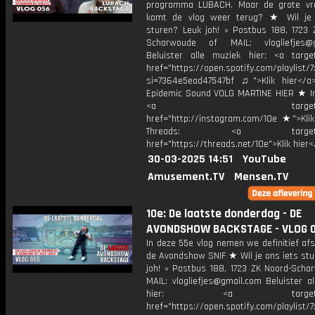
programma LUBACH. Maar de grote vraa
komt de vlog weer terug? ★ Wil je 
sturen? Leuk joh! » Postbus 188, 1723 
Scharwoude of MAIL: vlogliefjes@g
Beluister alle muziek hier: <a target
href="https://open.spotify.com/playli
si=7364e5ead47547bf ♫">Klik hier</a
Epidemic Sound VOLG MARTINE HIER ★ I
<a target="_bl
href="http://instagram.com/10e ★">Klik
Threads: <a target="_
href="https://threads.net/10e">Klik hier
30-03-2025 14:51
YouTube
Amusement.TV
Mensen.TV
10e: De laatste donderdag - DE
AVONDSHOW BACKSTAGE - VLOG 
In deze 55e vlog nemen we definitief af
de Avondshow SNIF ★ Wil je ons iets stu
joh! » Postbus 188, 1723 ZK Noord-Scha
MAIL: vlogliefjes@gmail.com Beluister a
hier: <a target="_b
href="https://open.spotify.com/playli