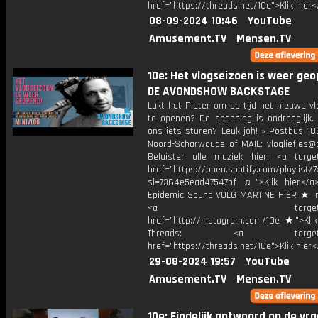
href="https://threads.net/10e">Klik hier
08-09-2024 10:46
YouTube
Amusement.TV
Mensen.TV
10e: Het vlogseizoen is weer geo
DE AVONDSHOW BACKSTAGE
Lukt het Pieter om op tijd het nieuwe v
te openen? De spanning is ondraaglijk.
ons iets sturen? Leuk joh! » Postbus 18
Noord-Scharwoude of MAIL: vlogliefjes@
Beluister alle muziek hier: <a target
href="https://open.spotify.com/playli
si=7364e5ead47547bf ♫">Klik hier</a
Epidemic Sound VOLG MARTINE HIER ★ I
<a target="_bl
href="http://instagram.com/10e ★">Klik
Threads: <a target="_
href="https://threads.net/10e">Klik hier
29-08-2024 19:57
YouTube
Amusement.TV
Mensen.TV
10e: Eindelijk antwoord op de vra