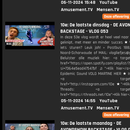
06-11-2024 15:48
YouTube
Amusement.TV
Mensen.TV
10e: De laatste dinsdag - DE AV
BACKSTAGE - VLOG 053
In deze 53e vlog wordt er heel veel naar
geknipt, met meer en minder succes ★ W
iets sturen? Leuk joh! » Postbus 188
Noord-Scharwoude of MAIL: vlogliefjes@
Beluister alle muziek hier: <a target
href="https://open.spotify.com/playli
si=7364e5ead47547bf ♫">Klik hier</a
Epidemic Sound VOLG MARTINE HIER ★ I
<a target="_bl
href="http://instagram.com/10e ★">Klik
Threads: <a target="_
href="https://threads.net/10e">Klik hier
05-11-2024 14:55
YouTube
Amusement.TV
Mensen.TV
10e: De laatste maandag - DE
AVONDSHOW BACKSTAGE - VLOG 