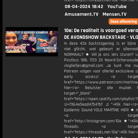
href="https://threads.net/10e">Klik hier
08-04-2024 18:42
YouTube
Amusement.TV
Mensen.TV
10e: De realiteit is voorgoed ver
DE AVONDSHOW BACKSTAGE - VL
In deze 42e backstagevlog is er bijna 
niet glitcht, wat gebeurt er allemaa
NORMAAL? ★ Wil je ons iets sturen? Le
Postbus 188, 1723 ZK Noord-Scharwoude
vlogliefjes@gmail.com Je kunt me n
Patreon volgen voor allerlei exclusieve 
early access! <a target="_
href="https://www.patreon.com/martined
hier</a> Beluister alle muziek 
target="_blank"
href="https://open.spotify.com/playli
si=7364e5ead47547bf ♫">Klik hier</a
Epidemic Sound VOLG MARTINE HIER ★ I
<a target="_bl
href="http://instagram.com/10e ★">Klik
Threads: <a target="_
href="https://threads.net/10e">Klik hier