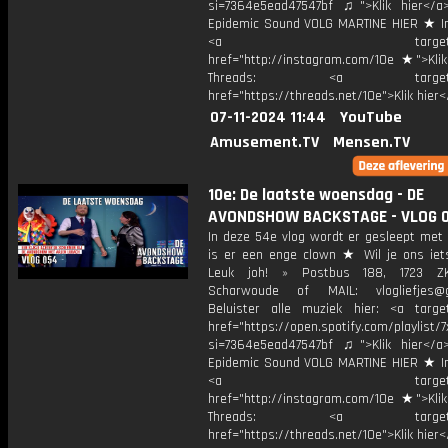
si=7364e5ead47547bf ♫">Klik hier</a
Epidemic Sound VOLG MARTINE HIER ★ I
<a target="_bl
href="http://instagram.com/10e ★">Klik
Threads: <a target="_
href="https://threads.net/10e">Klik hier
07-11-2024 11:44
YouTube
Amusement.TV
Mensen.TV
10e: De laatste woensdag - DE
AVONDSHOW BACKSTAGE - VLOG 
In deze 54e vlog wordt er gesleept met 
is er een enge clown ★ Wil je ons iet
Leuk joh! » Postbus 188, 1723 Z
Scharwoude of MAIL: vlogliefjes@g
Beluister alle muziek hier: <a target
href="https://open.spotify.com/playli
si=7364e5ead47547bf ♫">Klik hier</a
Epidemic Sound VOLG MARTINE HIER ★ I
<a target="_bl
href="http://instagram.com/10e ★">Klik
Threads: <a target="_
href="https://threads.net/10e">Klik hier