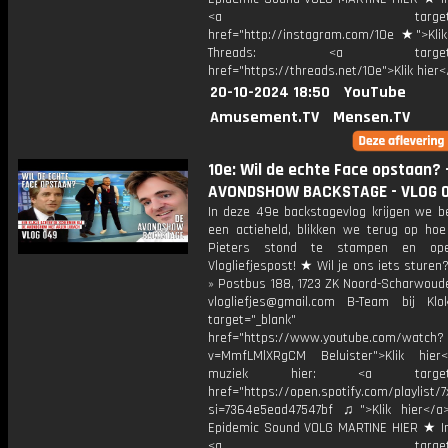
<a target="_bl
href="http://instagram.com/10e ★">Klik
Threads: <a target="_
href="https://threads.net/10e">Klik hier
20-10-2024 18:50
YouTube
Amusement.TV
Mensen.TV
10e: Wil de echte Face opstaan? 
AVONDSHOW BACKSTAGE - VLOG 
In deze 49e backstagevlog krijgen we b
een actieheld, blikken we terug op hoe
Pieters stond te stampen en op
Vlogliefjespost! ★ Wil je ons iets sturen?
» Postbus 188, 1723 ZK Noord-Scharwoude
vlogliefjes@gmail.com B-Team bij Klo
target="_blank"
href="https://www.youtube.com/watch?
v=MmfLMlXRgCM Beluister">Klik hier
muziek hier: <a target="_
href="https://open.spotify.com/playli
si=7364e5ead47547bf ♫">Klik hier</a
Epidemic Sound VOLG MARTINE HIER ★ I
<a target="_bl