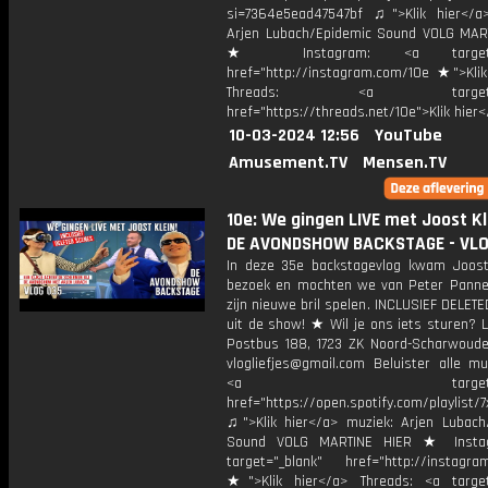
si=7364e5ead47547bf ♫">Klik hier</a
Arjen Lubach/Epidemic Sound VOLG MAR
★ Instagram: <a target="_
href="http://instagram.com/10e ★">Klik
Threads: <a target="_
href="https://threads.net/10e">Klik hier
10-03-2024 12:56
YouTube
Amusement.TV
Mensen.TV
10e: We gingen LIVE met Joost Kle
DE AVONDSHOW BACKSTAGE - VLO
In deze 35e backstagevlog kwam Joost
bezoek en mochten we van Peter Pann
zijn nieuwe bril spelen. INCLUSIEF DELE
uit de show! ★ Wil je ons iets sturen? L
Postbus 188, 1723 ZK Noord-Scharwoude
vlogliefjes@gmail.com Beluister alle mu
<a target="_bl
href="https://open.spotify.com/playlist/7x
♫">Klik hier</a> muziek: Arjen Lubach
Sound VOLG MARTINE HIER ★ Insta
target="_blank" href="http://instagra
★">Klik hier</a> Threads: <a target