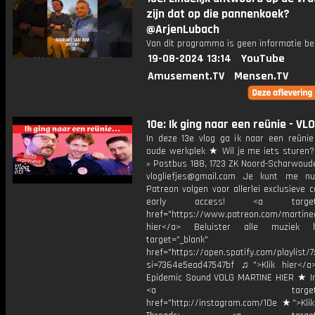
zijn dat op die pannenkoek?
@ArjenLubach
Van dit programma is geen informatie be
19-08-2024 13:14
YouTube
Amusement.TV
Mensen.TV
10e: Ik ging naar een reünie - VL
In deze 13e vlog ga ik naar een reünie
oude werkplek ★ Wil je me iets sturen? 
» Postbus 188, 1723 ZK Noord-Scharwoude
vlogliefjes@gmail.com Je kunt me n
Patreon volgen voor allerlei exclusieve 
early access! <a target="_
href="https://www.patreon.com/martined
hier</a> Beluister alle muziek 
target="_blank"
href="https://open.spotify.com/playli
si=7364e5ead47547bf ♫">Klik hier</a
Epidemic Sound VOLG MARTINE HIER ★ I
<a target="_bl
href="http://instagram.com/10e ★">Klik