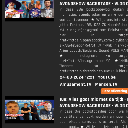
AVONDSHOW BACKSTAGE - VLOG 
In deze 38e backstagevlog duiken d
mannetjes steeds vaker op en krijgen 
van een tovenaar! ★ Wil je ons iets stu
joh! » Postbus 188, 1723 ZK Noord-Scha
MAIL: vlogliefjes@gmail.com Beluister a
hier: <a target="_b
href="https://open.spotify.com/playli
si=7364e5ead47547bf ♫">Klik hier</a
Arjen Lubach/Epidemic Sound VOLG MAR
★ Instagram: <a target="_
href="http://instagram.com/10e ★">Klik
Threads: <a target="_
href="https://threads.net/10e">Klik hier
24-03-2024 12:21
YouTube
Amusement.TV
Mensen.TV
10e: Alles gaat mis met de tijd! -
AVONDSHOW BACKSTAGE - VLOG 
In deze 37e backstagevlog gaan we k
ondertitels gemaakt worden en lopen a
door elkaar, soms zelfs achteruit! Als
goed gaat... ★ Wil je ons iets sturen? L