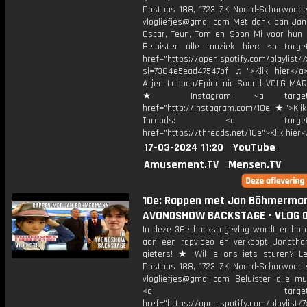
Postbus 188, 1723 ZK Noord-Scharwoude
vlogliefjes@gmail.com Met dank aan Jani
Oscar, Teun, Tom en Soon Mi voor hun b
Beluister alle muziek hier: <a target
href="https://open.spotify.com/playli
si=7364e5ead47547bf ♫">Klik hier</a
Arjen Lubach/Epidemic Sound VOLG MAR
★ Instagram: <a target="_
href="http://instagram.com/10e ★">Klik
Threads: <a target="_
href="https://threads.net/10e">Klik hier
17-03-2024 11:20
YouTube
Amusement.TV
Mensen.TV
10e: Rappen met Jan Böhmerman
AVONDSHOW BACKSTAGE - VLOG 
In deze 36e backstagevlog wordt er har
aan een rapvideo en verkoopt Jonatha
gieters! ★ Wil je ons iets sturen? Le
Postbus 188, 1723 ZK Noord-Scharwoude
vlogliefjes@gmail.com Beluister alle mu
<a target="_bl
href="https://open.spotify.com/playli