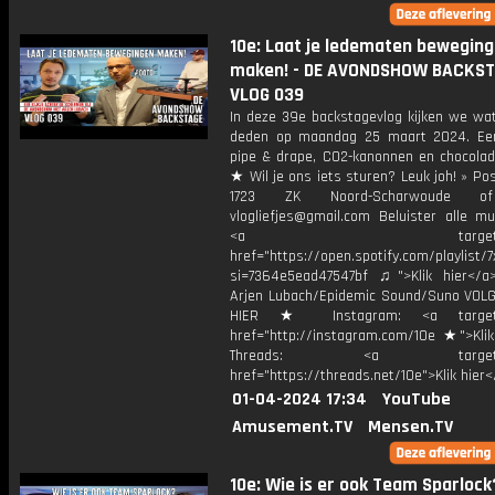
10e: Laat je ledematen bewegin
maken! - DE AVONDSHOW BACKST
VLOG 039
In deze 39e backstagevlog kijken we wat
deden op maandag 25 maart 2024. Ee
pipe & drape, CO2-kanonnen en chocolade
★ Wil je ons iets sturen? Leuk joh! » Po
1723 ZK Noord-Scharwoude o
vlogliefjes@gmail.com Beluister alle mu
<a target="_bl
href="https://open.spotify.com/playli
si=7364e5ead47547bf ♫">Klik hier</a
Arjen Lubach/Epidemic Sound/Suno VOL
HIER ★ Instagram: <a target="
href="http://instagram.com/10e ★">Klik
Threads: <a target="_
href="https://threads.net/10e">Klik hier
01-04-2024 17:34
YouTube
Amusement.TV
Mensen.TV
10e: Wie is er ook Team Sparlock