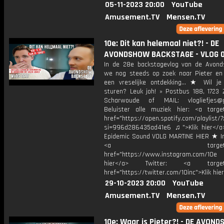
05-11-2023 20:00
YouTube
Amusement.TV
Mensen.TV
10e: Dit kan helemaal niet?! - DE
AVONDSHOW BACKSTAGE - VLOG 
In de 28e backstagevlog van de Avond
we nog steeds op zoek naar Pieter e
een vreselijke ontdekking... ★ Wil je
sturen? Leuk joh! » Postbus 188, 1723 
Scharwoude of MAIL: vlogliefjes@g
Beluister alle muziek hier: <a target
href="https://open.spotify.com/playli
si=996d286435ad41e6 ♫">Klik hier</a
Epidemic Sound VOLG MARTINE HIER ★ I
<a target="_bl
href="https://www.instagram.com/10
hier</a> Twitter: <a target="
href="https://twitter.com/10inc">Klik hie
29-10-2023 20:00
YouTube
Amusement.TV
Mensen.TV
10e: Waar is Pieter?! - DE AVON