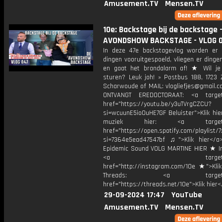
Amusement.TV
Mensen.TV
10e: Backstage bij de backstage 
AVONDSHOW BACKSTAGE - VLOG 
In deze 47e backstagevlog worden er
dingen vooruitgespoeld, vliegen er dingen
en gaat het brandalarm af! ★ Wil je
sturen? Leuk joh! » Postbus 188, 1723 
Scharwoude of MAIL: vlogliefjes@gmail.
ONTVANGT EREDOCTORAAT: <a target=
href="https://youtu.be/y3uTVrgCZCU?
si=wcuunE5ioOuHE7GF Beluister">Klik hie
muziek hier: <a target="_
href="https://open.spotify.com/playli
si=7364e5ead47547bf ♫">Klik hier</a
Epidemic Sound VOLG MARTINE HIER ★ I
<a target="_bl
href="http://instagram.com/10e ★">Klik
Threads: <a target="_
href="https://threads.net/10e">Klik hier
29-09-2024 17:47
YouTube
Amusement.TV
Mensen.TV