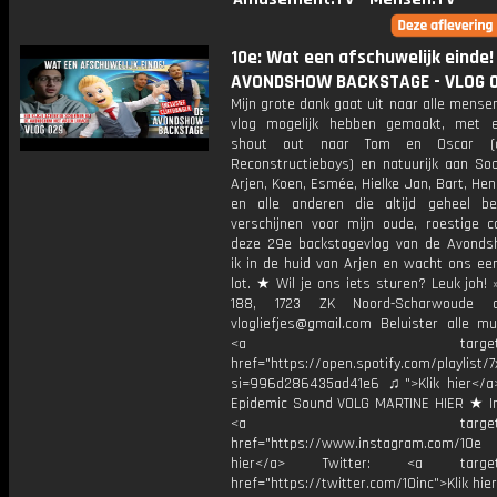
10e: Wat een afschuwelijk einde! 
AVONDSHOW BACKSTAGE - VLOG 
Mijn grote dank gaat uit naar alle mense
vlog mogelijk hebben gemaakt, met 
shout out naar Tom en Oscar (a
Reconstructieboys) en natuurijk aan Soo
Arjen, Koen, Esmée, Hielke Jan, Bart, Henr
en alle anderen die altijd geheel be
verschijnen voor mijn oude, roestige c
deze 29e backstagevlog van de Avonds
ik in de huid van Arjen en wacht ons een
lot. ★ Wil je ons iets sturen? Leuk joh!
188, 1723 ZK Noord-Scharwoude 
vlogliefjes@gmail.com Beluister alle mu
<a target="_bl
href="https://open.spotify.com/playli
si=996d286435ad41e6 ♫">Klik hier</a
Epidemic Sound VOLG MARTINE HIER ★ I
<a target="_bl
href="https://www.instagram.com/10
hier</a> Twitter: <a target="
href="https://twitter.com/10inc">Klik hie