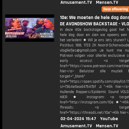
Amusement.TV
Mensen.TV
10e: We moeten de hele dag dans
DE AVONDSHOW BACKSTAGE - VL
In deze 40e backstagevlog gaat het f
hele dag door en zien we opeens een 
het verleden! ★ Wil je ons iets sturen? L
Postbus 188, 1723 ZK Noord-Scharwoude
vlogliefjes@gmail.com Je kunt me n
Patreon volgen voor allerlei exclusieve 
early access! <a target="_
href="https://www.patreon.com/martined
hier</a> Beluister alle muziek 
target="_blank"
href="https://open.spotify.com/playli
si=7364e5ead47547bf ♫">Klik hier</a
Huilende Rappers/Epidemic Sound VOL
HIER ★ Instagram: <a target="
href="http://instagram.com/10e ★">Klik
Threads: <a target="_
href="https://threads.net/10e">Klik hier
02-04-2024 15:47
YouTube
Amusement.TV
Mensen.TV