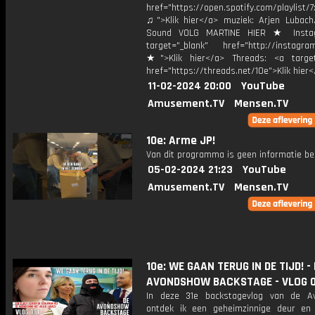
href="https://open.spotify.com/playlist/7x
♫">Klik hier</a> muziek: Arjen Lubach
Sound VOLG MARTINE HIER ★ Insta
target="_blank" href="http://instagra
★">Klik hier</a> Threads: <a target
href="https://threads.net/10e">Klik hier
11-02-2024 20:00
YouTube
Amusement.TV
Mensen.TV
10e: Arme JP!
Van dit programma is geen informatie be
05-02-2024 21:23
YouTube
Amusement.TV
Mensen.TV
10e: WE GAAN TERUG IN DE TIJD! -
AVONDSHOW BACKSTAGE - VLOG 0
In deze 31e backstagevlog van de A
ontdek ik een geheimzinnige deur en