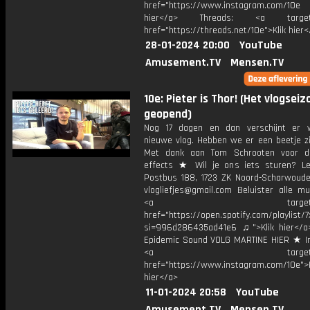
href="https://www.instagram.com/10
hier</a> Threads: <a target="
href="https://threads.net/10e">Klik hier
28-01-2024 20:00
YouTube
Amusement.TV
Mensen.TV
10e: Pieter is Thor! (Het vlogseiz
geopend)
Nog 17 dagen en dan verschijnt er 
nieuwe vlog. Hebben we er een beetje z
Met dank aan Tom Schrooten voor de
effects ★ Wil je ons iets sturen? Le
Postbus 188, 1723 ZK Noord-Scharwoude
vlogliefjes@gmail.com Beluister alle mu
<a target="_bl
href="https://open.spotify.com/playli
si=996d286435ad41e6 ♫">Klik hier</a
Epidemic Sound VOLG MARTINE HIER ★ I
<a target="_bl
href="https://www.instagram.com/10e">K
hier</a>
11-01-2024 20:58
YouTube
Amusement.TV
Mensen.TV