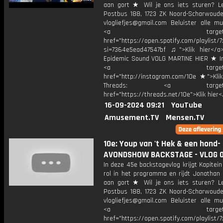
aan gort ★ Wil je ons iets sturen? Le
Postbus 188, 1723 ZK Noord-Scharwoude
vlogliefjes@gmail.com Beluister alle mu
<a target="_bl
href="https://open.spotify.com/playli
si=7364e5ead47547bf ♫">Klik hier</a
Epidemic Sound VOLG MARTINE HIER ★ I
<a target="_bl
href="http://instagram.com/10e ★">Klik
Threads: <a target="_
href="https://threads.net/10e">Klik hier
16-09-2024 09:21
YouTube
Amusement.TV
Mensen.TV
10e: Youp van 't Hek & een hond-
AVONDSHOW BACKSTAGE - VLOG 
In deze 45e backstagevlog krijgt Kapitei
rol in het programma en rijdt Jonathan 
aan gort ★ Wil je ons iets sturen? Le
Postbus 188, 1723 ZK Noord-Scharwoude
vlogliefjes@gmail.com Beluister alle mu
<a target="_bl
href="https://open.spotify.com/playli