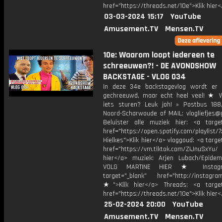
href="https://threads.net/10e">Klik hier
03-03-2024 15:17
YouTube
Amusement.TV
Mensen.TV
10e: Waarom loopt iedereen te
schreeuwen?! - DE AVONDSHOW
BACKSTAGE - VLOG 034
In deze 34e backstagevlog wordt er 
gechreeuwd, maar echt heel veel! ★ W
iets sturen? Leuk joh! » Postbus 188
Noord-Scharwoude of MAIL: vlogliefjes@
Beluister alle muziek hier: <a target
href="https://open.spotify.com/playlist/7x
Hielkes">Klik hier</a> vloggoud: <a targe
href="https://vm.tiktok.com/ZIJnuSxYu
hier</a> muziek: Arjen Lubach/Epide
VOLG MARTINE HIER ★ Instag
target="_blank" href="http://instagra
★">Klik hier</a> Threads: <a target
href="https://threads.net/10e">Klik hier
25-02-2024 20:00
YouTube
Amusement.TV
Mensen.TV