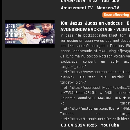
04-04-2024 14:22
YouTube
Amusement.TV
Mensen.TV
10e: Jezus, Judas en Jodocus - D
AVONDSHOW BACKSTAGE - VLOG 
In deze 41e backstagevlog krijgt Tom 
verrassing en gaan we op pad met Jezus
ons iets sturen? Leuk joh! » Postbus 18
Noord-Scharwoude of MAIL: vlogliefjes@
Je kunt me nu ook op Patreon volgen voo
exclusieve content en early ac
target="_blank"
href="https://www.patreon.com/martined
hier</a> Beluister alle muziek 
target="_blank"
href="https://open.spotify.com/playli
si=7364e5ead47547bf ♫">Klik hier</a
Epidemic Sound VOLG MARTINE HIER ★ I
<a target="_bl
href="http://instagram.com/10e ★">Klik
Threads: <a target="_
href="https://threads.net/10e">Klik hier
03-04-2024 16:25
YouTube