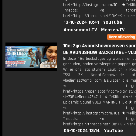
href="http://instagram.com/10e ★">Klik
Threads: <a target="_
href="https://threads.net/10e">Klik hier
13-10-2024 10:41
YouTube
Amusement.TV
Mensen.TV
10e: Zijn Avondshowmensen spor
DE AVONDSHOW BACKSTAGE - VL
In deze 48e backstagevlog worden er ba
gehouden, baden versleept en poppen g
Wil je ons iets sturen? Leuk joh! » Pos
1723 ZK Noord-Scharwoude o
vlogliefjes@gmail.com Beluister alle mu
<a target="_bl
href="https://open.spotify.com/playli
si=7364e5ead47547bf ♫">Klik hier</a
Epidemic Sound VOLG MARTINE HIER ★ I
<a target="_bl
href="http://instagram.com/10e ★">Klik
Threads: <a target="_
href="https://threads.net/10e">Klik hier
06-10-2024 13:14
YouTube