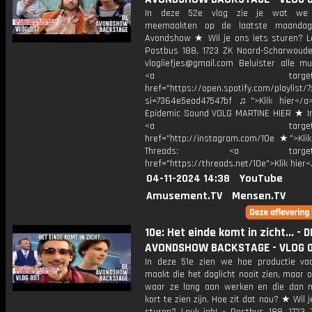
In deze 52e vlog zie je wat we 
meemaakten op de laatste maanda
Avondshow ★ Wil je ons iets sturen? Le
Postbus 188, 1723 ZK Noord-Scharwoude
vlogliefjes@gmail.com Beluister alle mu
<a target="_bl
href="https://open.spotify.com/playli
si=7364e5ead47547bf ♫">Klik hier</a
Epidemic Sound VOLG MARTINE HIER ★ I
<a target="_bl
href="http://instagram.com/10e ★">Klik
Threads: <a target="_
href="https://threads.net/10e">Klik hier
04-11-2024 14:38
YouTube
Amusement.TV
Mensen.TV
10e: Het einde komt in zicht... - D
AVONDSHOW BACKSTAGE - VLOG 0
In deze 51e zien we hoe productie va
maakt die het daglicht nooit zien, maar 
waar ze lang aan werken en die dan 
kort te zien zijn. Hoe zit dat nou? ★ Wil j