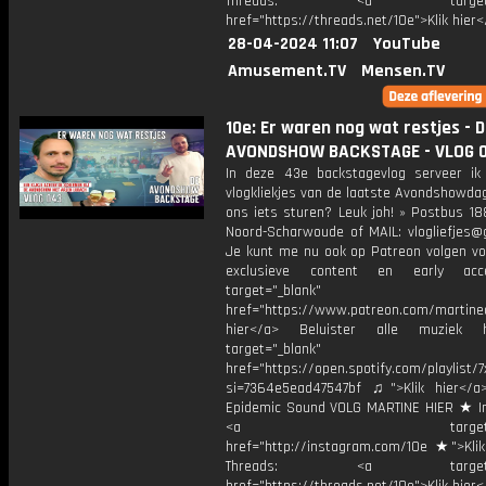
Threads: <a target="_
href="https://threads.net/10e">Klik hier
28-04-2024 11:07
YouTube
Amusement.TV
Mensen.TV
10e: Er waren nog wat restjes - D
AVONDSHOW BACKSTAGE - VLOG 
In deze 43e backstagevlog serveer i
vlogkliekjes van de laatste Avondshowda
ons iets sturen? Leuk joh! » Postbus 18
Noord-Scharwoude of MAIL: vlogliefjes@
Je kunt me nu ook op Patreon volgen voo
exclusieve content en early ac
target="_blank"
href="https://www.patreon.com/martined
hier</a> Beluister alle muziek 
target="_blank"
href="https://open.spotify.com/playli
si=7364e5ead47547bf ♫">Klik hier</a
Epidemic Sound VOLG MARTINE HIER ★ I
<a target="_bl
href="http://instagram.com/10e ★">Klik
Threads: <a target="_