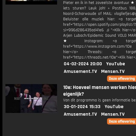
Pieter en ik in het zoveelste avontuur ★ 
iets sturen? Leuk joh! » Postbus 188
Noord-Scharwoude of MAIL: vlogliefjes@
Beluister alle muziek hier: <a target
href="https://open.spotify.com/playli
si=996d286435ad41e6 ♫">Klik hier</a
Arjen Lubach/Epidemic Sound VOLG MAR
★ Instagram: <a target="_
href="https://www.instagram.com/10
hier</a> Threads: <a target="
href="https://threads.net/10e">Klik hier
04-02-2024 20:00
YouTube
Amusement.TV
Mensen.TV
10e: Hoeveel mensen werken hie
eigenlijk?
Van dit programma is geen informatie be
30-01-2024 15:33
YouTube
Amusement.TV
Mensen.TV