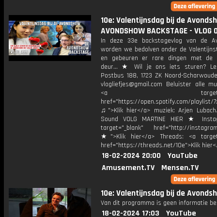
10e: Valentijnsdag bij de Avonds
AVONDSHOW BACKSTAGE - VLOG 
In deze 33e backstagevlog van de A
worden we bedolven onder de Valentijnst
en gebeuren er rare dingen met de 
deur... ★ Wil je ons iets sturen? Le
Postbus 188, 1723 ZK Noord-Scharwoude
vlogliefjes@gmail.com Beluister alle mu
<a target="_bl
href="https://open.spotify.com/playlist/7x
♫">Klik hier</a> muziek: Arjen Lubach
Sound VOLG MARTINE HIER ★ Insta
target="_blank" href="http://instagra
★">Klik hier</a> Threads: <a target
href="https://threads.net/10e">Klik hier
18-02-2024 20:00
YouTube
Amusement.TV
Mensen.TV
10e: Valentijnsdag bij de Avonds
Van dit programma is geen informatie be
18-02-2024 17:03
YouTube