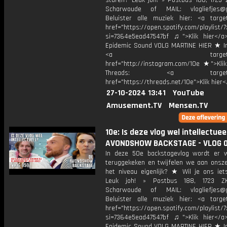
sturen? Leuk joh! » Postbus 188, 1723 
Scharwoude of MAIL: vlogliefjes@g
Beluister alle muziek hier: <a target
href="https://open.spotify.com/playli
si=7364e5ead47547bf ♫">Klik hier</a
Epidemic Sound VOLG MARTINE HIER ★ I
<a target="_bl
href="http://instagram.com/10e ★">Klik
Threads: <a target="_
href="https://threads.net/10e">Klik hier
27-10-2024 13:41
YouTube
Amusement.TV
Mensen.TV
10e: Is deze vlog wel intellectuee
AVONDSHOW BACKSTAGE - VLOG 
In deze 50e backstagevlog wordt er w
teruggekeken en twijfelen we aan onszel
het niveau eigenlijk? ★ Wil je ons iet
Leuk joh! » Postbus 188, 1723 Z
Scharwoude of MAIL: vlogliefjes@g
Beluister alle muziek hier: <a target
href="https://open.spotify.com/playli
si=7364e5ead47547bf ♫">Klik hier</a
Epidemic Sound VOLG MARTINE HIER ★ I