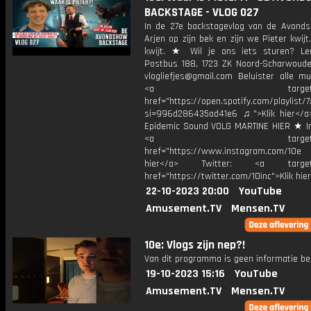
BACKSTAGE - VLOG 027
In de 27e backstagevlog van de Avond
Arjen op zijn bek en zijn we Pieter kwijt
kwijt. ★ Wil je ons iets sturen? Le
Postbus 188, 1723 ZK Noord-Scharwoude
vlogliefjes@gmail.com Beluister alle mu
<a target="_bl
href="https://open.spotify.com/playli
si=996d286435ad41e6 ♫">Klik hier</a
Epidemic Sound VOLG MARTINE HIER ★ I
<a target="_bl
href="https://www.instagram.com/10
hier</a> Twitter: <a target="
href="https://twitter.com/10inc">Klik hie
22-10-2023 20:00
YouTube
Amusement.TV
Mensen.TV
10e: Vlogs zijn nep?!
Van dit programma is geen informatie be
19-10-2023 15:16
YouTube
Amusement.TV
Mensen.TV