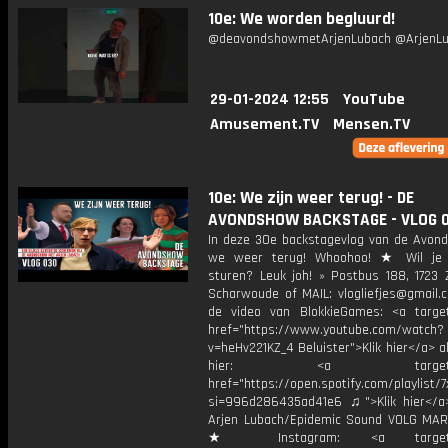
10e: We worden begluurd!
@deavondshowmetArjenLubach @ArjenL
29-01-2024 12:55
YouTube
Amusement.TV
Mensen.TV
10e: We zijn weer terug! - DE
AVONDSHOW BACKSTAGE - VLOG 
In deze 30e backstagevlog van de Avond
we weer terug! Whoohoo! ★ Wil je 
sturen? Leuk joh! » Postbus 188, 1723 
Scharwoude of MAIL: vlogliefjes@gmail.c
de video van BlokkieGames: <a target
href="https://www.youtube.com/watch?
v=heHv221KZ_4 Beluister">Klik hier</a> a
hier: <a target="_b
href="https://open.spotify.com/playli
si=996d286435ad41e6 ♫">Klik hier</a
Arjen Lubach/Epidemic Sound VOLG MAR
★ Instagram: <a target="_