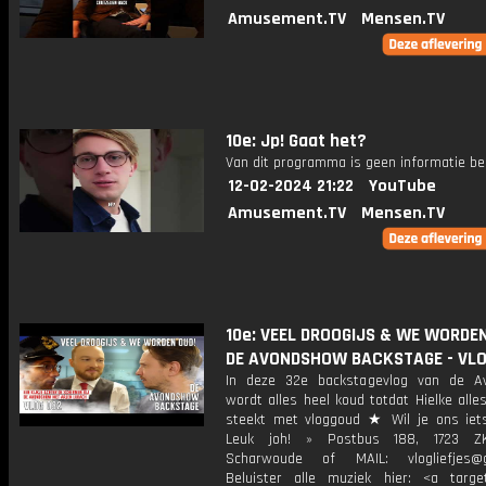
Amusement.TV
Mensen.TV
10e: Jp! Gaat het?
Van dit programma is geen informatie be
12-02-2024 21:22
YouTube
Amusement.TV
Mensen.TV
10e: VEEL DROOGIJS & WE WORDEN
DE AVONDSHOW BACKSTAGE - VLO
In deze 32e backstagevlog van de A
wordt alles heel koud totdat Hielke alles
steekt met vloggoud ★ Wil je ons iet
Leuk joh! » Postbus 188, 1723 Z
Scharwoude of MAIL: vlogliefjes@g
Beluister alle muziek hier: <a target