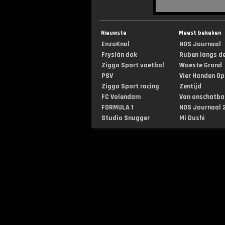
Nieuwste
Meest bekeken
EnzoKnol
NOS Journaal
Fryslân dok
Ruben langs de 
Ziggo Sport voetbal
Woeste Grond
PSV
Vier Handen Op .
Ziggo Sport racing
Zentijd
FC Volendam
Van onschatbar
FORMULA 1
NOS Journaal 2
Studio Snugger
Mi Dushi