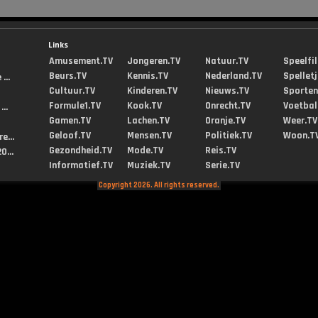
Links
Amusement.TV
Jongeren.TV
Natuur.TV
Speelfi
Beurs.TV
Kennis.TV
Nederland.TV
Spellet
...
Cultuur.TV
Kinderen.TV
Nieuws.TV
Sporten
Formule1.TV
Kook.TV
Onrecht.TV
Voetbal
..
Gamen.TV
Lachen.TV
Oranje.TV
Weer.TV
Geloof.TV
Mensen.TV
Politiek.TV
Woon.T
e...
Gezondheid.TV
Mode.TV
Reis.TV
0...
Informatief.TV
Muziek.TV
Serie.TV
Copyright 2026. All rights reserved.